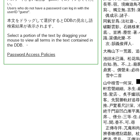
い。
長寄
宿。境幽遊鳥
レ
Users who do not have a password can log in with the
寫
。獨立無
言對
一
レ
二
userID "guest".
偶成示
諸子
二
一
本文をドラッグして選択するとDDBの見出し語
同氣甘爲
法社遊
。
二
一
検索結果が表示されます。
破斷雲影。石銚移來
底
。豈將
塵世
著
一
二
一
二
Select a portion of the text by dragging your
識
渠儂此樂
不
mouse to view all terms in the text contained in
二
一
次
韻義俊禪人
the DDB. ・
二
一
大梅山下一荒叢。追
Password Access Policies
池頭水已滿。松花塢
自知
熟。不
上
廟
レ
レ
二
鼎實
。價聲未
必待
一
三
雪中二首
山中積雪一何深。
軒窓聲細細。氷生
二
憶
鰲店
。炙手爐頭
二
一
客。先賢勝軌好追尋
推
戸驚看尺計深。
レ
絶千門寂凹凸漸平萬
席
。僧分
三等
住
一
二
一
二
可
聞
香不
可
尋
レ
レ
レ
レ
正傳寺拜
兀庵和尚
二
辨香瞻禮刮霜顏。杖
襟清
雪月
。正傳法