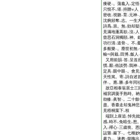
痩硬
。蒲龕入
定悟
一
レ
只恨不
堪
持贈
人
レ
二
密收
視聽
育
元神
二
一
二
一
沈痾頻奪
志。一生
レ
詩爲
祟。無
効却疑
レ
レ
見滿地蓬蒿欲
沒
人
レ
レ
曾思石洞獨頤
神。
レ
功行清
道骨
。不
二
一
レ
多般樂
。塵世初無
一
二
輸
與栽
田博
飯人
レ
レ
又用前韻
答
呈首
一
二
慣
厭
俗談勞
我神
レ
三
二
一
定具
眼中眼
。會見
二
一
天性篤。寄
詩自述
レ
伴
。應
勝
多年同
一
レ
二
故亞相泰翁居士三
補袞調羹手熟時。衲
劫修
眞智
。二十餘
二
一
盡。香臺走却鬼神悲
見梧桐葉下
枝
レ
端獃上座追
悼先妣
二
感
時不
免暗生
愁
レ
レ
レ
入
禪心
三歳喪。恩
二
一
誌聳
巖下
。七種妙
二
一
參力
。速教
懿魄出
一
三