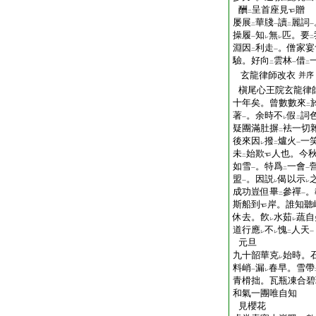
酬
呈首座見
贈
二
屡展
華牋
讀
麗詞
二
一
二
一
操履
知
無
匹。要
一
レ
レ
二
淵因
利走
。僧家宴
二
一
驗。好向
雲林
借
二
一
二
玄龍律師改衣
并序
槇尾心王院玄龍律
十年矣。曾數數來
二
著
。余時不
假
詞
一
レ
二
疑團滿肚摒
袪一切
二
後來因
撥
爐火
一
レ
二
一
未
始欺
人也。今
二
如雪
。特爲
一會
一
二
一
盟
。因説
偈以示
一
レ
レ
成功豈但畢
參禪
。
二
一
斯船到
岸。誰知聽
休去。飮
水茹
蔬自
レ
レ
道行應
不
愧
人天
レ
レ
二
一
元旦
九十韶華克
始時。
レ
料峭
漏
春早。雪帶
一
レ
青榾拙。瓦瓶凍合碧
和氣一團唯自知
見櫻花