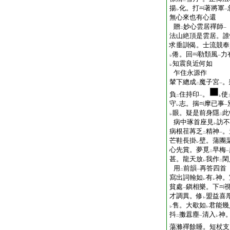
二
一
揚
化。打
著將軍
レ
一
無心來也有心還
贈
妙心雲居禪師
二
一
法山絶頂是雲居。誰
求垂訓偈。士流競奉
倦。回
勒頽風
力
レ
一
知震良近何如
レ
乍住永源作
輦下總成
魔子宮
。
二
一
負
住持印
。
使
二
一
レ
守
志。揣
摩已事
レ
一
眼。疑是前身隱
此
レ
二
病中琢首座見
訪不
レ
病根荏苒乏
精神
。
二
一
芒鞋長掛
壁。蒲團
レ
心先賞。夢覓
早梅
二
一
甚。龍天放
我作
閑
レ
二
用
前韻
再答四首
二
一
寫出詞翰如
有
神。
レ
レ
貧處
鎭相樂。下
一
才調異。修
盟益喜
レ
售。大歇如
君能幾
レ
レ
抖
擻囂塵
清入
神
二
一
レ
蕩滌禪餘睡。短杖支