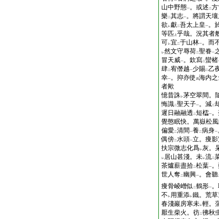
山中野態
。或述
方
一
二
樂
其志
。將謂天壤
二
一
欲
獻
吾太上皇
。
レ
二
一
等匹
乎哉。況其者
上
可
宜
于山林
。而
レ
二
一
然文守辱荷
聖眷
レ
二
一
冒天威
。欽寫
蠻楮
一
二
肆
宥僭越
少賜
乙
二
一
二
幸
。抑亦使
海内之
一
四
者歟
憶昔誅
茅空翠間。
レ
悔識
聖天子
。減
二
一
二
遲日融融透
短櫺
。
二
一
覺憨眠快。萬嶽松風
偏愛
清間
養
病身
二
一
二
一
偶傍
水頭
立。痩影
二
一
扶宗微志化爲
灰。
レ
居山甚淺。未
流
レ
レ
二
茶爐薪盡拾
松葉
。
二
一
世人奪
幽興
。會聽
二
一
痩骨崚嶒似
鶴形
。
二
一
不
用重添
鐵。荒草
レ
レ
春淺巖房寒未
輕。
レ
厭生柴火。彷
彿秋
二