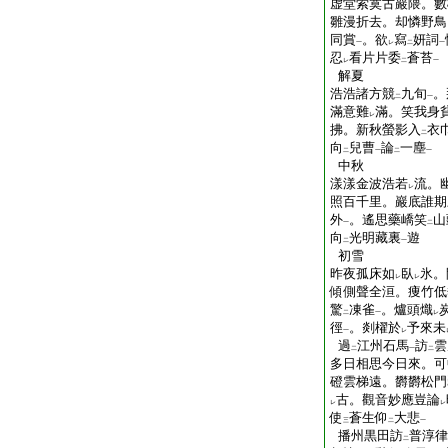
虚堂索寞古巖隈。數
雛漫折去。却憐野鳥
同賞
。欲
寫
妍詞
一
レ
二
一
忍
看片片委
蒼苔
レ
二
一
解夏
浩浩諸方競
九旬
。
二
一
滿意難
滿。笑我身
レ
拂。新秋螢影入
衣
二
向
兒曹
論
一塵
二
一
二
一
中秋
漾漾金波浩若
流。
レ
照百千里。巖底誰期
外
。遙思藥嶠笑
山
一
二
向
光明藏裏
遊
二
一
初雪
昨夜孤床如
臥
氷。
レ
レ
傾側聲全洹。痩竹低
驚
凍雀
。爐頭熾
二
一
レ
徑
。剡櫂於
予來未
一
レ
過
江州石馬
訪
雲
二
一
二
多日相思今日來。可
磴雲梯遠。欝欝松門
古。觀音妙應豈論
レ
レ
使
蒼生仰
大悲
三
二
一
播州黒田訪
普淳律
二