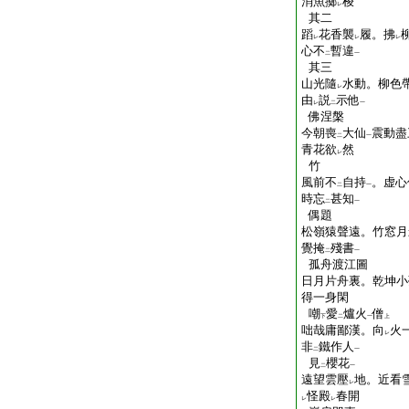
消魚擲
梭
レ
其二
蹈
花香襲
履。拂
レ
レ
レ
心不
暫違
二
一
其三
山光隨
水動。柳色
レ
由
説
示他
レ
二
一
佛涅槃
今朝喪
大仙
震動盡
二
一
青花欲
然
レ
竹
風前不
自持
。虚心
二
一
時忘
甚知
二
一
偶題
松嶺猿聲遠。竹窓月
覺掩
殘書
二
一
孤舟渡江圖
日月片舟裏。乾坤小
得一身閑
嘲
愛
爐火
僧
下
二
一
上
咄哉庸鄙漢。向
火
レ
非
鐵作人
二
一
見
櫻花
二
一
遠望雲壓
地。近看雪
レ
怪殿
春開
レ
レ