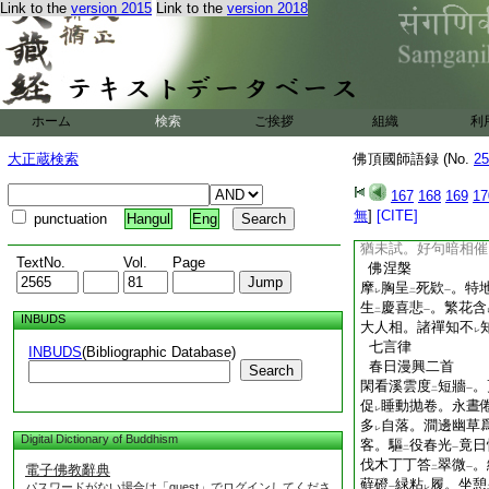
Link to the
version 2015
Link to the
version 2018
來少。招
誰話
寂寥
レ
二
其三
年年冬最苦。縛
屋
レ
薪趨
凍林
。洞雲
レ
二
一
問
人境
。此詩信
レ
二
一
レ
其四
ホーム
検索
ご挨拶
組織
利
盛冬幽寂地。白晝
秃木林。製
衾求
紙
レ
レ
大正蔵検索
佛頂國師語録 (No.
25
微徑
。未
嘗聞
□□
一
三
二
一
元旦
167
168
169
17
寒夢易
驚回
。趁
無
]
[CITE]
二
一
レ
punctuation
Hangul
Eng
日照
巖臺
。瓶汲
二
一
二
猶未試。好句暗相催
TextNo.
Vol.
Page
佛涅槃
摩
胸呈
死欵
。特
レ
二
一
生
慶喜悲
。繁花含
二
一
INBUDS
大人相。諸禪知不
レ
七言律
INBUDS
(Bibliographic Database)
春日漫興二首
Search
閑看溪雲度
短牆
。
二
一
促
睡動抛卷。永晝
レ
多
自落。澗邊幽草
レ
Digital Dictionary of Buddhism
客。驅
役春光
竟日
二
一
伐木丁丁答
翠微
。
電子佛教辭典
二
一
蘚磴
緑粘
履。坐憩
パスワードがない場合は「guest」でログインしてくださ
一
レ