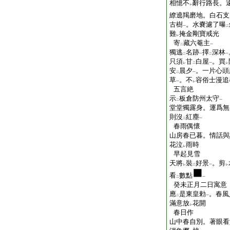
相憶不
辭行路長。
レ
繚遶羯磨地。白石支
古樹
。水嚢濾了曝
一
二
難
掩金剛寶戒光
レ
寄
藏六菴主
二
一
獨逃
名跡
擇
深林
二
一
二
一
只須
甘
白屋
。買
レ
二
一
レ
安
晨夕
。一片心頭
二
一
草
。不
容俗士漫追
一
レ
五言絶
示
板倉防州太守
二
一
堂堂獨露身。運爲無
則沒
紅塵
二
一
春雨偶懷
山房春已暮。情話與
花泣
雨時
レ
早起見雪
天將
裝
好景
。剪
レ
二
一
レ
看
數點
二
一
癸未正月二日寓意
應
是東皇勅
。春風
二
一
滿意放
花開
レ
春日作
山中春自別。著眼看