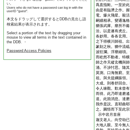
い。
爲直指歟。一至於此
Users who do not have a password can log in with the
由是有臨濟之作。握
userID "guest".
電。爆火飛星。殺活
本文をドラッグして選択するとDDBの見出し語
嗣續相承。變通逸格
検索結果が表示されます。
猶張武庫。靡所不備
洽。以是遂有虎丘。
Select a portion of the text by dragging your
各妙用。各各玄用。
mouse to view all terms in the text contained in
之下得横川師祖。出
the DDB. ・
篆刻之秋。猶中流砥
Password Access Policies
波狂瀾。浮靡細瑣。
而屹然不動者。特横
師之作天縱玄機與師
涌。不渉忖思。隨其
莫測。口海無窮。至
祖。與夫提綱振領。
大成。則卷舒回合。
令人竦觀。歎未曾有
而得。此乃即達磨遙
道。此箇消息。達磨
我作是説。直耶曲耶
之。圓悟而下至此宗
示中岩月首座
迦文老人。向空劫已
大地人眼。至今無人