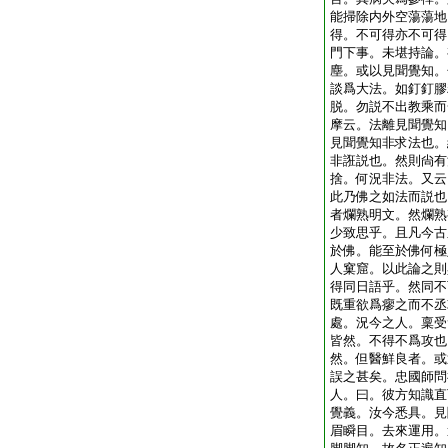
能掃除内外空蕩蕩地
得。不可得亦不可得
門下事。未堪持論。
塵。或以見聞覺知。
談爲大法。如釘釘膠
脱。勿説不出教乘而
摩云。法離見聞覺知
見聞覺知非求法也。
非誑説也。然則尙有
捨。何況非法。又云
此乃佛之如法而説也
者爛熟明文。然爛熟
少致思乎。且凡今古
於佛。能至於佛何極
人窠窟。以此論之則
得同日語乎。然同不
既重欲爲瘳之而不丞
處。況今之人。稟受
皆然。不得不爲攻也
然。但醫鮮良者。或
誤之甚矣。忠國師問
人。曰。彼方知識直
覺義。汝今悉具。見
眉瞬目。去來運用。