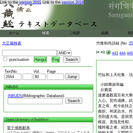
Link to the
version 2015
Link to the
version 2018
ホーム
検索
ご挨拶
組織
利
大正蔵検索
竺僊和尚語録 (No.
25
443
444
445
punctuation
Hangul
Eng
TextNo.
Vol.
Page
竺仙和上天柱集 法
小師裔淑等編
INBUDS
示裔震
達磨遙觀震旦有大乘
INBUDS
(Bibliographic Database)
人心。見性成佛。此
Search
直之有。然今欲扶之
曲折。和泥合水。作
否則盡大地。是箇荒
Digital Dictionary of Buddhism
根器。直指見性耶。
樓跨竈之者。紹其玄
電子佛教辭典
的的大意。三問而三
パスワードがない場合は「guest」でログインしてくださ