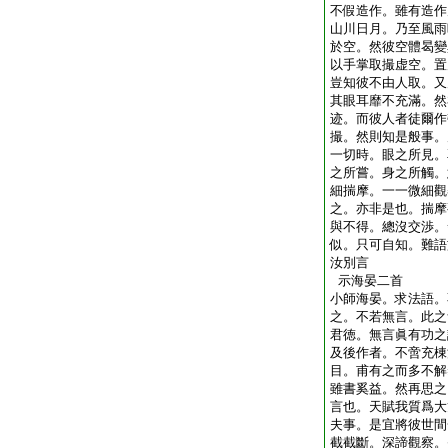
不假造作。雖有造作
山川日月。乃至風雨
於空。然彼空體曷變
以手掌取撮虚空。置
豈知彼不由人取。又
其眼耳靡不充滿。然
迹。而彼人者徒爾作
撮。然則知是般事。
一切時。眼之所見。
之所嘗。身之所觸。
細揣摩。一一微細觀
之。亦非是也。揣摩
與不得。總沒交渉。
似。只可自知。難語
汝別言
示海晏二首
小師海晏。求法語。
之。不若無言。此之
君徳。無言眞有功之
及後作者。不啻充棟
目。甫有之而多不解
雖書奚益。然再思之
言也。天賦我質爲大
夫事。是宜將彼世間
截截斷。深諦觀察。