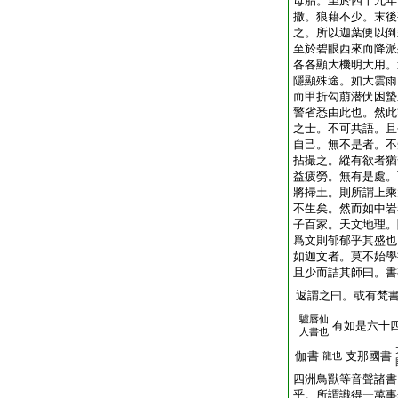
母胎。至於四十九年
撒。狼藉不少。末後
之。所以迦葉便以倒
至於碧眼西來而降派
各各顯大機明大用。
隱顯殊途。如大雲雨
而甲折勾萠潜伏困蟄
警省悉由此也。然此
之士。不可共語。且
自己。無不是者。不
拈撮之。縱有欲者猶
益疲勞。無有是處。
將掃土。則所謂上乘
不生矣。然而如中岩
子百家。天文地理。
爲文則郁郁乎其盛也
如迦文者。莫不始學
且少而詰其師曰。書
返謂之曰。或有梵
驢唇仙
有如是六十
人書也
伽書
支那國書
龍也
四洲鳥獸等音聲諸書
乎。所謂識得一萬事