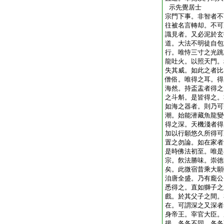
示先覺居士
宗門下事。非智者不
往被名言轉却。不可
識見者。又必泥於玄
道。大法不明徒自包
行。唯恃三寸之光跳
龍吐火。以照天門。
失其威。如此之者比
僧俗。唯得之耳。得
海然。持盃盂者得之
之斗斛。是皆得之。
如海之器者。則乃可
潮。始能潜藏魚龍變
得之深。天機淺者得
加以行願悠久所得可
置之勿論。如在家者
是時佛法初至。唯是
宗。飮法勝味。崇徳
矣。此微宿昔乘大願
洎唐全盛。乃有龐公
悉得之。直如獅子之
戲。於其父子之間。
在。可謂深之又深者
身帝王。宰官大臣。
揚。各各不同。各各