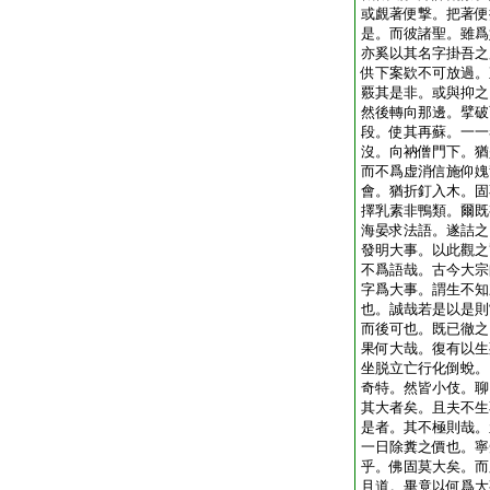
或覰著便撃。把著便
是。而彼諸聖。雖爲
亦奚以其名字掛吾之
供下案欵不可放過。
覈其是非。或與抑之
然後轉向那邊。擘破
段。使其再蘇。一一
沒。向衲僧門下。猶
而不爲虚消信施仰媿
會。猶折釘入木。固
擇乳素非鴨類。爾既
海晏求法語。遂詰之
發明大事。以此觀之
不爲語哉。古今大宗
字爲大事。謂生不知
也。誠哉若是以是則
而後可也。既已徹之
果何大哉。復有以生
坐脱立亡行化倒蛻。
奇特。然皆小伎。聊
其大者矣。且夫不生
是者。其不極則哉。
一日除糞之價也。寧
乎。佛固莫大矣。而
且道。畢竟以何爲大