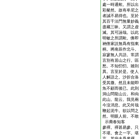
處一時通歟。所以出
彩粲然。故有牟尼之
者誠不易得也。至於
其百千法門無量妙義
盡藏三昧。又謂之虚
滅。其可誣哉。以此
明敏之所謂歟。佛即
衲僧家説無爲有指東
柄。將南辰作北斗。
寂寥無人共語。常謂
言別有居山之行。區
愁。不知忉忉。雖則
異。言至於是。使人
人解語之。沙折合洛
受其撒。然且未能即
魚不顧而後已。此則
洞山問龍山云。和尙
此山。龍云。我見兩
今沒消息。此又何哉
鞭起泥牛。欲以問之
然。明眼人前。不敢
示裔春知客
參禪。禪甚易參。只
不堪。會之一字。堪
言。其病夫爲參禪。