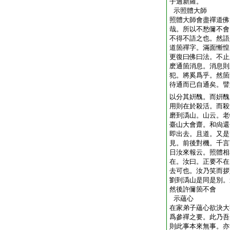
子過新羅。
示照體大師
照體大師會盡禪道佛
哉。所以不愁儞不會
不得不語之也。然語
道箇禪字。滿面慚惶
更復曰佛曰法。不止
麽通箇消息。消息則
犯。將奚爲乎。然箇
待通而已自通矣。譬
以分其姸醜。而姸醜
用則在於殺活。而殺
磨到潙山。山云。老
臺山大會齋。和尙還
即出去。且道。又是
見。前後對機。千言
日汝來報云。照體相
在。汝曰。正要不在
去可也。汝乃笑而拶
劉到潙山是同是別。
然後許儞箇不會
示蘊心
在家弟子蘊心欲決大
爲參禪之要。此乃吾
則此事本來無事。亦