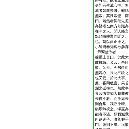
脚脚知。故名正遍知
身即有生滅心性。無
滅者如龍換骨。蛇脱
無常。其性常也。南
曰。若然者與彼先尼
亦醫者也南方知識亦
在今之人。聞人能言
點頭嚥唾聚而聞之。
也。苟以眞正應之。
小師裔春知客欲參禪
示裔竺侍者
據爾上言曰。於此大
敢輒懈。又云。奈何
歎。又云。今居侍司
無媿心。只此三段之
也又云。於此大事。
處。審爾數言。果若
瀾之砥柱也。然此事
豈云悟譬如大鵬非教
未嘗不教。而汝亦未
則合掌。我呼汝時。
猶螟蛉祝之。螺蠃亦
能者不過。類我減我
但欲迷子。唯眞獅子
門。會則不堪。況欲