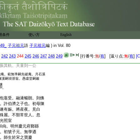
郎同知制誥兼國史
書資政大夫禮部
自
用条件
使い方
English
末莫盛於呉越之間
東
大敎來中土。至南宋
49_
子元祖元
語
子元祖元
編 ) in Vol. 80
一千七十七年矣
公揚英於徑山。月公
242
243
244
245
246
247
248
249
[行番号:
無
/
有
] [返り点:
無
/
有
]
[C
照於育王靈鷲則愚公
振其軌。天童則一公
拙庵。範無準嗣先破庵。月石溪
偃溪嗣琰浙翁。愚虛堂嗣巖
。
包翕受。融液暢朗。則佛
。許伯濟之子也。初母陳
遂有娠。將産夜。見白
殊麗。不類常世人。忽
光照室
和尙。明州慶元府鄞縣
。初號子元。無學迺
。師生於宋之寶慶