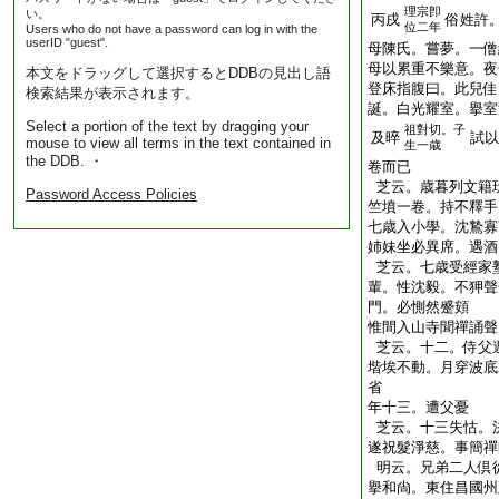
理宗卽
い。
丙戌
俗姓許
位二年
Users who do not have a password can log in with the
userID "guest".
母陳氏。嘗夢。一僧
母以累重不樂意。夜
本文をドラッグして選択するとDDBの見出し語
登床指腹曰。此兒佳
検索結果が表示されます。
誕。白光耀室。擧室
Select a portion of the text by dragging your
祖對切。子
及晬
試以
mouse to view all terms in the text contained in
生一歳
the DDB. ・
卷而已
芝云。歳暮列文籍
Password Access Policies
竺墳一卷。持不釋手
七歳入小學。沈鷙寡
姉妹坐必異席。遇酒
芝云。七歳受經家
輩。性沈毅。不狎聲
門。必惻然蹙頞
惟間入山寺聞禪誦聲
芝云。十二。侍父
堦埃不動。月穿波底
省
年十三。遭父憂
芝云。十三失怙。
遂祝髮淨慈。事簡禪
明云。兄弟二人倶
擧和尙。東住昌國州