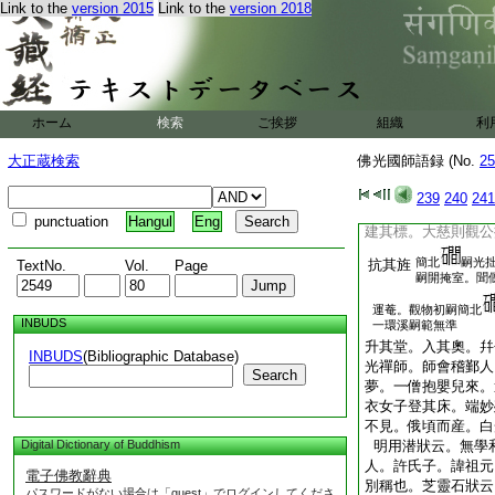
師告香普説等
Link to the
version 2015
Link to the
version 2018
佛光禪師塔銘
應奉翰林文字登仕
院編脩官揭傒斯撰幷
尙書全岳柱篆額
ホーム
検索
ご挨拶
組織
利
佛法入中國。至宋
漢明帝。永平十一年。
大正蔵検索
佛光國師語録 (No.
25
理宗。嘉熙元年。已得
簡公奮響於淨慈。範
239
240
241
擢頴於靈隱。聞公揭
punctuation
Hangul
Eng
建其標。大慈則觀公
簡北
嗣光
抗其旌
TextNo.
Vol.
Page
嗣開掩室。聞
運菴。觀物初嗣簡北
INBUDS
一環溪嗣範無準
升其堂。入其奧。幷
INBUDS
(Bibliographic Database)
光禪師。師會稽鄞人
Search
夢。一僧抱嬰兒來。
衣女子登其床。端妙
不見。俄頃而産。白
Digital Dictionary of Buddhism
明用潜狀云。無學
人。許氏子。諱祖元
電子佛教辭典
別稱也。芝靈石狀云
パスワードがない場合は「guest」でログインしてくださ