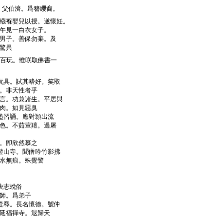
。父伯濟。爲簪纓裔。
繦褓嬰兒以授。遂懷妊。
午見一白衣女子。
男子。善保勿棄。及
驚異
百玩。惟咲取佛書一
玩具。試其嗜好。笑取
。非天性者乎
言。功兼諸生。平居與
肉。如見惡臭
塾習誦。應對頴出流
色。不茹葷羶。過屠
。卽欣然慕之
遊山寺。聞僧吟竹影拂
水無痕。殊覺警
決志蛻俗
師。爲弟子
從釋。長名懷德。號仲
延福禪寺。退歸天