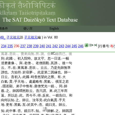
:
云。此乃是此神之使者也。於
是始悟
此神預
レ
下
:
來
宋朝
。相
邀老僧
。老僧尋常不
欲
容易言
二
一
上
レ
二
:
之。汝等知
之乎。汝等欲
造
老僧頂相
。可
以
レ
レ
二
一
丁
:
於
老僧膝前袈裟上
。令
畫工畫
鴿子一對。
二
一
丙
乙
:
金龍一頭
。以表
往年之讖
耳。今塔頭頂相。
甲
二
一
:
袈裟上鴿子。袖上金龍。見存焉
用条件
使い方
English
:
師又曰。吾在
大宋
時。得
一夢
。夢在
先師無
二
一
二
一
二
:
準和尙座下
聽法。忽然座前西北隅。蠟燭火。
一
49_
子元祖元
語
子元祖元
編 ) in Vol. 80
:
爆
在拜席東南隅
。歘然光焰照
於四維
。乃
一
二
一
:
就
夢中
偶
成一頌
云。百丈當年捲起時。今
二
一
一
234
235
236
237
238
239
240
241
242
243
244
245
246
[行番号:
有
/
:
朝歘地自騰輝。火星迸
出新羅外
。不
在
東
一
レ
二
:
風著
意吹
。覺來尙無
所
測。但
錄而已。後
レ
一
レ
レ
:
到
此國
。初入院時。故太守。忽一日送
一幅
二
一
二
:
逹磨畫像
。與
老僧
。老僧因觀
其讃
。後一句
一
二
一
二
一
:
云。不
在
東風著
意吹
。云云。乃是先師無準
レ
二
レ
一
:
讃也。方始符
於宿夢
。此是第二因緣也。師一
二
一
:
日云。吾初入
此國
時杳然望此之際。有
大
二
一
二
:
白氣
貫
乎天地
。處處略有
黑氣
。橫亙之若
一
二
一
二
一
:
隱若顯。弟子中惟有
唐僧梵光一鏡
。同
師
レ
二
一
レ
:
覩
之。師因喟然歎云。吾只謂。來
此三年而
レ
レ
:
返。所以赴
此。而今不
得
反矣。一鏡告曰。和
レ
レ
レ
:
尙何以知
之。師云。汝等見
此白氣貫
乎天
レ
下
二
:
地
更有
黑氣
亙
於其中
否。鏡曰見。師云。
一
二
一
中
上
:
知
此中事
否。鏡日不
知。
師解
之。師因謂
二
一
レ
レ