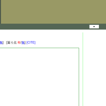
無
] [返り点:
有
/
無
]
[CITE]