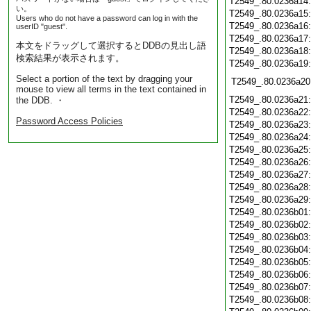
T2549_.80.0236a14
い。
T2549_.80.0236a15
Users who do not have a password can log in with the
T2549_.80.0236a16
userID "guest".
T2549_.80.0236a17
本文をドラッグして選択するとDDBの見出し語
T2549_.80.0236a18
検索結果が表示されます。
T2549_.80.0236a19
Select a portion of the text by dragging your
T2549_.80.0236a20
mouse to view all terms in the text contained in
T2549_.80.0236a21
the DDB. ・
T2549_.80.0236a22
Password Access Policies
T2549_.80.0236a23
T2549_.80.0236a24
T2549_.80.0236a25
T2549_.80.0236a26
T2549_.80.0236a27
T2549_.80.0236a28
T2549_.80.0236a29
T2549_.80.0236b01
T2549_.80.0236b02
T2549_.80.0236b03
T2549_.80.0236b04
T2549_.80.0236b05
T2549_.80.0236b06
T2549_.80.0236b07
T2549_.80.0236b08