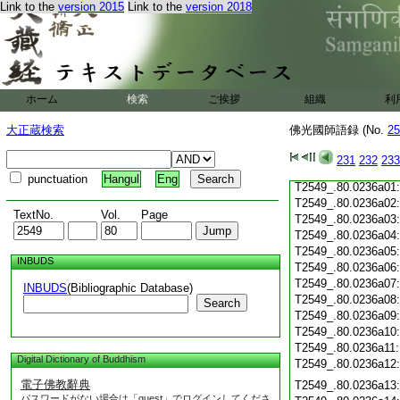
T2549_.80.0235c19
Link to the
version 2015
Link to the
version 2018
T2549_.80.0235c20
T2549_.80.0235c21
T2549_.80.0235c22
T2549_.80.0235c23
T2549_.80.0235c24
ホーム
検索
ご挨拶
組織
利
T2549_.80.0235c25
T2549_.80.0235c26
大正蔵検索
佛光國師語録 (No.
25
T2549_.80.0235c27
T2549_.80.0235c28
231
232
233
T2549_.80.0235c29
punctuation
Hangul
Eng
T2549_.80.0236a01
T2549_.80.0236a02
TextNo.
Vol.
Page
T2549_.80.0236a03
T2549_.80.0236a04
T2549_.80.0236a05
INBUDS
T2549_.80.0236a06
T2549_.80.0236a07
INBUDS
(Bibliographic Database)
T2549_.80.0236a08
Search
T2549_.80.0236a09
T2549_.80.0236a10
T2549_.80.0236a11
Digital Dictionary of Buddhism
T2549_.80.0236a12
電子佛教辭典
T2549_.80.0236a13
パスワードがない場合は「guest」でログインしてくださ