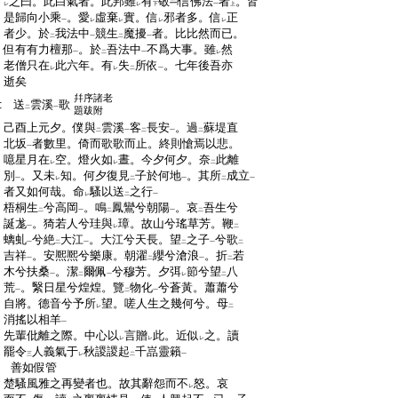
:
之曰。此白氣者。此邦雖
有
敬
信佛法
者
。皆
レ
レ
下
一
上
:
是歸向小乘
。愛
虛棄
實。信
邪者多。信
正
一
レ
レ
レ
レ
:
者少。於
我法中
競生
魔擾
者。比比然而已。
二
一
二
一
:
但有有力檀那
。於
吾法中
不爲大事。雖
然
一
二
一
レ
:
老僧只在
此六年。有
失
所依
。七年後吾亦
レ
レ
二
一
:
逝矣
幷序諸老
:
送
雲溪
歌
二
一
題跋附
:
己酉上元夕。僕與
雲溪
客
長安
。過
蘇堤直
二
一
二
一
二
:
北坂
者數里。倚而歌歌而止。終則愴焉以悲。
一
:
噫星月在
空。燈火如
晝。今夕何夕。奈
此離
レ
レ
二
:
別
。又未
知。何夕復見
子於何地
。其所
成立
一
レ
二
一
二
一
:
者又如何哉。命
騷以送
之行
レ
二
一
:
梧桐生
兮高岡
。鳴
鳳鸞兮朝陽
。哀
吾生兮
二
一
二
一
二
:
誕尨
。猗若人兮珪與
璋。故山兮瑤草芳。鞭
一
レ
二
:
螭虬
兮絶
大江
。大江兮天長。望
之子
兮歌
一
二
一
二
一
二
:
吉祥
。安熈熈兮樂康。朝濯
纓兮滄浪
。折
若
一
二
一
二
:
木兮扶桑
。潔
爾佩
兮穆芳。夕弭
節兮望
八
一
二
一
レ
二
:
荒
。繄日星兮煌煌。覽
物化
兮蒼黃。蕭蕭兮
一
二
一
:
自將。德音兮予所
望。嗟人生之幾何兮。母
レ
二
:
消搖以相羊
一
:
先輩仳離之際。中心以
言贈
此。近似
之。讀
レ
レ
レ
:
罷令
人義氣于
秋謖謖起
千嵓靈籟
三
レ
二
一
:
善如假管
:
楚騷風雅之再變者也。故其辭怨而不
怒。哀
レ