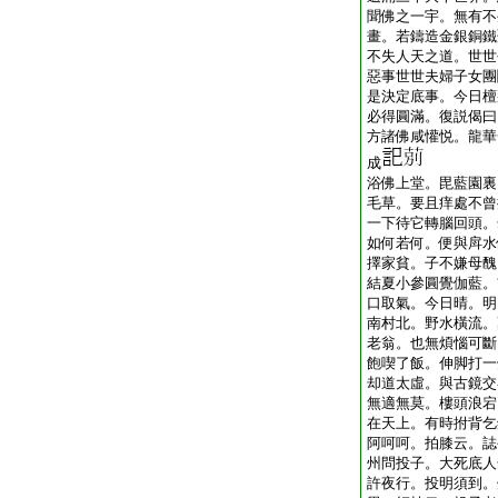
聞佛之一宇。無有不
畫。若鑄造金銀銅鐵
不失人天之道。世世
惡事世世夫婦子女團
是決定底事。今日檀
必得圓滿。復説偈曰
方諸佛咸懽悦。龍華
成
浴佛上堂。毘藍園裏
毛草。要且痒處不曾
一下待它轉腦回頭。
如何若何。便與戽水
擇家貧。子不嫌母醜
結夏小參圓覺伽藍。
口取氣。今日晴。明
南村北。野水橫流。
老翁。也無煩惱可斷
飽喫了飯。伸脚打一
却道太虛。與古鏡交
無適無莫。樓頭浪宕
在天上。有時拊背乞
阿呵呵。拍膝云。誌
州問投子。大死底人
許夜行。投明須到。