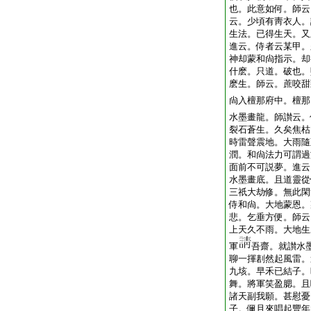
也。此意如何。師云
云。少頃有靑衣人。
生法。已得生天。又
進云。侍者云某甲。
神却蒙和尙指示。却
什麽。只道。破也。
麽生。師云。蔗咬甜
尙入檀那府中。檀那
水墨畫龍。師讃云。
裂石蒼生。久矣焦枯
時雷聲震地。大雨隨
潤。和尙法力可謂過
面前不可説夢。進云
水墨畫底。且道靈從
三祇大劫修。無此閑
侍和尙。大地蒙恩。
悲。乞垂方便。師云
上天久不雨。大地生
軍
吾齋。就讃水
聊一揮
剨然起風雷。
九垓。早禾已結子。
舞。將軍笑盈腮。且
諸天副我願。甚慰憂
子。儞且來唱起豐年