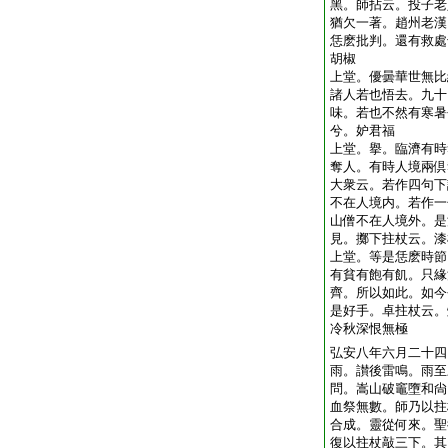
黑。師拈云。投子老
猶欠一著。趙州老漢
恁麽批判。還有救處
胡椒
上堂。優曇華世無比
諸人若也悟去。九十
味。若也不然有寒暑
兮。妒君福
上堂。擧。臨濟有時
奪人。有時人境兩倶
大衆云。若作四句下
不在人境内。若作一
山僧不在人境外。是
見。擲下拄杖云。漆
上堂。等是恁麽時節
有貧有飽有飢。只緣
齊。所以如此。如今
是好手。卓拄杖云。
冷秋深恨無極
弘安八年六月二十四
雨。讃後雷鳴。雨至
問。嵩山破竈墮和尙
血祭無數。師乃以拄
合成。靈從何來。聖
復以拄杖敲三下。其