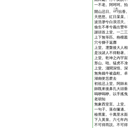
一不老。阿呵呵。拍
開山忌日。
拈香
天悠悠。紅日杲杲。
波浩渺兮白浪滔天。
儉生不孝兮義出豐年
謝頭首上堂。一二三
上下無等匹。栴檀叢
穴兮獅子返躑
上堂。𣵀槃後大人
是汝諸人不得動著。
上堂。乾坤之内宇宙
形山。咄。猛虎不飡
上堂。淺聞深悟。深
無角鐵牛被蟲蛀。卓
湖南便恁麽去
初祖忌上堂。阿師未
師既來後鼻孔大頭垂
嗚咿嗚咿。以手搖曳
老胡知
無象西堂至。上堂。
一句子。落在儞邊。
檢舊案。十萬里水面
下入黃泉。六七年内
不可得而説。不可得