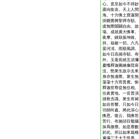
心。直至如今不得妙
露尙銜哀。天上人間
海。十方佛土寶蓮開
掛圓覺興聖禪寺額。
虛無際闔闢自由。故
場。成就廣大佛事。
夜摩。鍾鼓振坤維。
持。福被一切。六凡
晏河淸。雨順風調。
如今日高揭寺額。有
外。玉毫長繞五須彌
慶懺釋迦圖繪像陞座
沒。愍衆生故示去來
身亦無邊際。衆生無
蕩蕩十方而普應。恢
釋迦世尊從無住相。
住眞實地。一音普演
拯救含識。衆生有祷
如谷答響。只如今日
功歸何處。將此深心
佛恩。復云。我佛世
苦行。布施頭目髓腦
抹爲微塵。如是塵數
於此。所以如來栽種
遍滿三千大千世界。