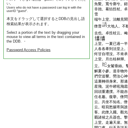
い。
魚鱉。寬兮廓兮。錯
Users who do not have a password can log in with the
非拙。驀拈拄杖。卓
userID "guest".
雪
本文をドラッグして選択するとDDBの見出し語
端午上堂。法離見聞
検索結果が表示されます。
僧普
大地人。不
Select a portion of the text by dragging your
去也。卓拄杖云。唵
mouse to view all terms in the text contained in
the DDB. ・
上堂。一夏已過一半
人各各牽到法堂上。
Password Access Policies
何甘自埋沒。不肯承
上堂。月出桂林輝。
立。
女鬢垂絲。
解夏小參。道非物外
捫空追響。勞汝心神
這裏轉得身來。那邊
星飛。泥牛哮吼飛霜
回頭重遭撲。不能赤
任名邈。復擧。僧問
云。共坐不知名。僧
云。暗寫愁腸寄與誰
客。此僧入國。觀光
覇諸候之兵器也。擊
上堂。走遍天崖。無
開口處。行不及説不