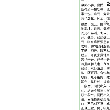
歳節小參。僧問。
庾嶺頭一鋪功德。成
事生也。進云。髭云
意作麽生。師云。擔
眼麽。髭云。便
地深埋。進云。髭禮
死更不再活。進云。
拜。髭云。如紅爐上
云。猶有這箇消息在
功德。和尙如何點眼
不點。師云。眼不點
杖云。今夜烹露地白
若也悟去。已是十分
薄批細切去也。良久
碧嶂。水赴滄溟。寒
株。阿呵呵。會也無
取飽。無令後悔。雖
蹄角。靠拄杖 復擧
一段空。同門出入不
住。到頭不識主人翁
頭一段空。同門出入
住。回頭撞倒破燈籠
曲。不示刈茅童。卓
正旦上堂。獅子吼無