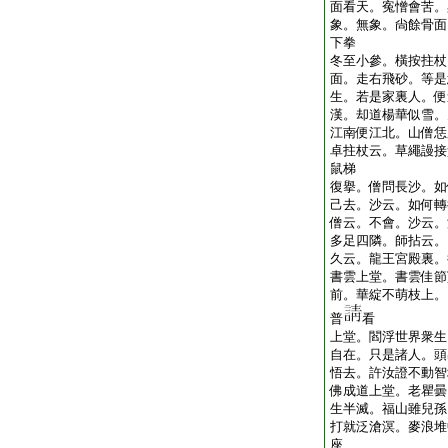
面看天。寃憎會苦。
象。無象。尙餘骨面
下拳
冬至小參。橫按拄杖
面。走右飛砂。等是
生。若是家裏人。便
漢。却道楊華似雪。
江南便江北。山僧恁
卓拄杖云。草繩謾接
鼠梯
復擧。僧問長沙。如
己去。沙云。如何轉
僧云。不會。沙云。
多足四隣。師拈云。
久云。龍王宮殿裏。
書雲上堂。書雲佳節
前。華綻不萌枝上。
普
看
上堂。閻浮世界衆生
自在。只是諸人。頭
悟去。許汝證不動智
佛成道上堂。老瞿曇
生半滅。福山雖兒孫
打就泛滄溟。麥浪堆
座