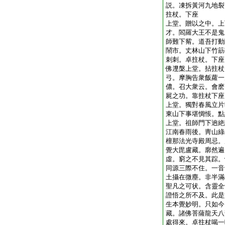
説。凍拆黃河九地裂
拄杖。下座
上堂。贈以之中。上
才。閻羅大王不是鬼
師難下觜。道吾打動
鬧市。丈林山下竹筯
刺刺。卓拄杖。下座
佛𣵀槃上堂。拈拄
弓。摩胸告衆飯蘿一
儂。召大衆云。會麽
屍之功。靠拄杖下座
上堂。獨對春風立片
東山下事堪惆悵。點
上堂。祖師門下逈絶
江南春雨後。靑山綠
檀那法光寺殿周忌。
覺大毘盧藏。廓然遍
虛。窮之不見其踪。
同源三際不住。一音
土攝在微塵。非半滿
聖凡之可状。含靈全
證悟之所不及。此是
生本覺妙明。只如今
藏。諸佛菩薩龍天八
處得來。卓拄杖喝一