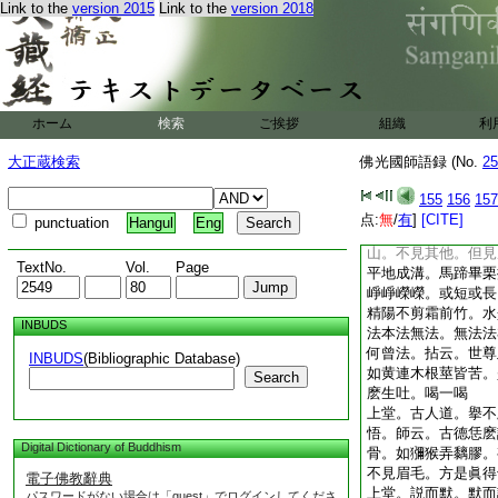
Link to the
version 2015
Link to the
version 2018
竿。虎生雞觜。拈拄
滅二千年。比丘少慚
上堂。粒米分明抵粒
來滿鉢都抛擲。當念
結夏小參。僧問。僧
身。德云。山華開似
ホーム
検索
ご挨拶
組織
利
何。師云。磕破髑髏
滴滴地。又且如何。
大正蔵検索
佛光國師語録 (No.
25
今夜問和尙。如何是
爲僧。今六十不曾擡
155
156
157
乃云。以大圓覺爲我
点:
無
/
有
]
[CITE]
punctuation
Hangul
Eng
性智。山僧從福山過
山。不見其他。但見
TextNo.
Vol.
Page
平地成溝。馬蹄畢栗
崢崢嶸嶸。或短或長
精陽不剪霜前竹。水
INBUDS
法本法無法。無法法
何曾法。拈云。世尊
INBUDS
(Bibliographic Database)
如黄連木根莖皆苦。
Search
麽生吐。喝一喝
上堂。古人道。擧不
悟。師云。古德恁麽
Digital Dictionary of Buddhism
骨。如獼猴弄黐膠。
不見眉毛。方是眞得
電子佛教辭典
上堂。説而默。默而
パスワードがない場合は「guest」でログインしてくださ