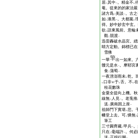
居
其中
。精金不
二
一
レ
菴。從來的的家法嚴
諸方爲
美談
。古之
二
一
如
漆黑
。大都黨
二
一
レ
得。妙中妙玄中玄。
欲
語東風前。意輪
レ
觀
競渡
二
一
迅雷轟破水晶宮。縹
睛方定動。錦標已在
雪佛
一華
出一如來。
髏元是水
。摩耶宮
一
食
蒲萄
二
一
一夜滂澎雨未
乾。
レ
口非
于
舌。不
レ
レ
レ
桂花數珠
金粟全提向上機。秋
線無
人見
。老兎推
二
一
送
廣南因上座
二
一
祖師門下實堪
悲。
レ
幡堂上去。可
憐無
レ
三
筆工
三寸圓齊藏
甲兵
。
二
一
只在
毫端許
。何必
二
一
送
正姪行脚