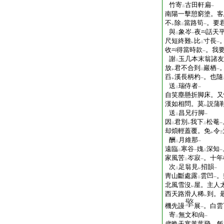
竹寄
古田軒扁
二
一
南陽一擊憩窮塗。客
不
除
當路筍
。要
レ
二
一
與
象岑
夜
話天
二
一
尺短終難
比
寸長
レ
二
一
收
得當時款
。我
一
謝
玉几本末翁諸友
二
放
君不合到
巖栖
レ
二
一
舀
溪長柄杓
。也隨
レ
一
送
瑞侍者
二
一
自笑塵懸折脚床。又
漢如相問。莫
説蒲
レ
送
昌兄行脚
二
一
因
君別
我下
松菴
二
レ
二
一
却煩輕蓋覆。免
令
レ
三
酬
月維那
二
一
遠臨
寒谷
媿
深知
二
一
二
一
家風苦
岑寂
。十年
二
一
次
足翁見
招韻
二
レ
一
靑山斷處露
雲凹
。
二
一
北風雪沒
屋。主人
レ
西天路滑人稀
到。
レ
機先謾
展
。白雲
一
寄
無文和尙
二
一
歳晩天寒黃葉飛。飯