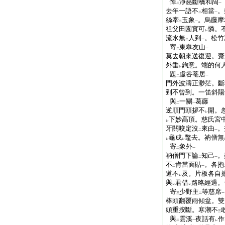
悼
淨慈斷橋和尙
二
一
去年一語不
相當
。
二
一
絲牽
玉象
。烏藤摩
二
一
祖父田園實可
憐。
レ
流水無
人到
。松竹
二
一
寄
東臯友山
二
一
莫去朝來送復迎。齋
外垂
鉤意。端的何
レ
題
虛谷菴居
二
一
門外波濤正渺茫。斷
到不曾到。一笛斜陽
與
一關
葛藤
二
一
逆順門頭拶不
開。
レ
下妙高頂。慈氏宮
レ
牙關咬定沒
來由
。
二
一
龜成
鼈去。衲僧無
レ
レ
寄
象外
二
一
衲僧門下論
知己
。
二
一
不
肯當面貼
。各抱
二
一
道不
及。片板各自
レ
與
君借
路略經過。
レ
レ
寄
少野主
等慈席
三
二
一
棒頭翻覆雨傾盆。雙
頭重按斷。寒潮不
三
與
雲溪
夜話有
作
二
一
レ