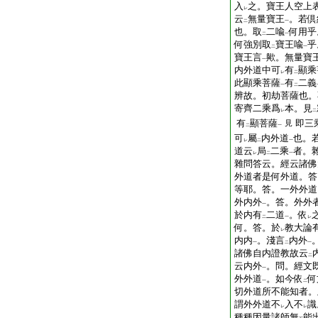
入
之。寶王人空上
レ
云
無量寶王
。若倶
二
一
也。取
二喩
何用乎
二
一
何強別取
寶王喩
乎
二
一
寶王言
歟。無量寶
一
内外道中可
有
顯乘
レ
二
此顯乘菩薩
有
二義
一
二
辨故。初劫菩薩也。
寄齊二乘爲
本。見
レ
二
有
顯菩薩
即三
見
二
一
可
屬
内外道
也。
レ
二
一
道云
局
二乘
者。
レ
二
一
雜問答云。經云諸佛
外道者是何外道。答
等耶。答。一外外道
外内外
。答。外外
一
於内有
二道
。依
二
一
レ
何。答。於
教大論
レ
内内
。淺言
内外
一
二
一
諸佛自内證教故云
二
云内外
。問。經文
一
外外道
。如今依
何
一
二
切外道所不能知者。
謂外外道不
入不
識
レ
レ
種種因量諸師無
能