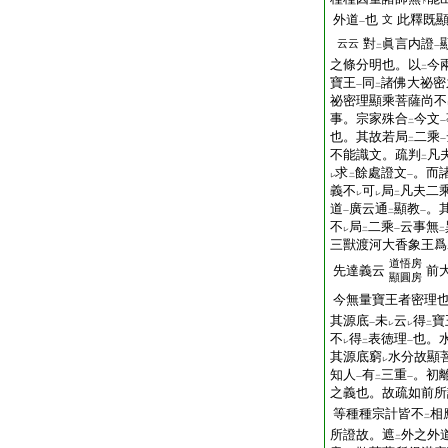
下
外道
也
此釋既
文
一
對
眞言内證
云云
二
一
之條分明也。以
今
二
寶王
同
諸佛大祕密
一
二
祕密理顯乘菩薩尚不
事。宗家殊合
今文
二
一
也。其故若局
二乘
二
一
不能識文。疏判
凡
二
求
餘處證文
。而
レ
二
一
義不
可
局
凡夫二
レ
レ
二
道
廣云通
顯教
。
一
二
一
不
局
二乘
云事無
レ
二
一
二
三獸渡河大香象王爲
道悟房
先達義云
前
顯圓房
今無量寶王者密理
其源底
未
云
得
寶
一
レ
レ
二
不
得
表徳理
也。
レ
二
一
其源底窮
水分故顯
レ
知人
有
三重
。初
一
二
一
之義也。故疏如前所
等種種宗計皆不
相
二
所證故。遮
外之外
二