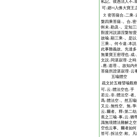
私記。彼愚法人不
レ
可
廻
入佛大寶王
三
密菩薩合
二乘
文
二
一
槃四乘菩薩
。合
密
一
レ
例未
勘及
。定知三
二
一
獸渡河説源涅槃智度
故喩
顯三乘
。是以
二
一
三乘
。何今違
本説
一
二
此事難義故。先達多
無量寶王密理也
成
一
二
文説
同湛寂理
之時
二
一
應
道理
。故知内
レ
二
一
菩薩所證湛寂理
云
一
五喩體空
疏文於五種譬喩觀
可
云
體法空也
乎
レ
二
一
若云
非
體法空
者
レ
二
一
爲
體法空
。然五喩
二
一
又云
無性空。無
爭
二
レ
云
爾者。釋
第二劫
レ
下
蕉之三喩
事
云
猶
一
上
二
識無境體法難解之空
空也云事。爾者如何
答可
拆法空
歟。凡
二
一