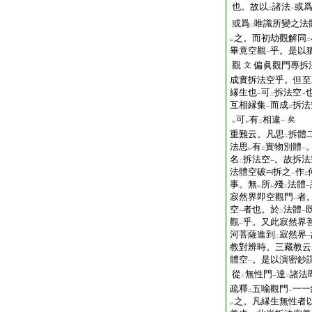
也。故以
諸法
或
二
一
或爲
唯識所變之法
二
之。而初劫觀解同
レ
二
畢竟空觀
乎。是以
一
觀
偏眞觀門專拆
文
成實拆法空乎。但至
縁生也
可
拆法空
一
二
一
互相縁集
而成
拆法
一
二
可
有
相違
矣
レ
レ
二
一
重難云。凡思
拆體
二
法思
有
實物別體
レ
二
一
名
拆法空
。故拆法
二
一
法體空破
拆之
作
一
二
事。無
所
殘
法體
レ
レ
二
一
寂然界即空觀門
者
一
空
者也。於
法體
一
二
一
觀
乎。又此寂然界
一
河菩薩進到
寂然界
二
一
教對辨時。三藏教云
體空
。是以演密鈔
一
從
無性門
達
諸法
二
一
二
疏釋
五喩觀門
一一
二
一
之。凡縁生無性者
レ