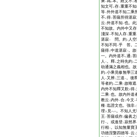
乘
爲
本。經文不
一
レ
二
知文可
存
重重不知
レ
二
等
外外道不知二乘
一
不
得
菩薩所得湛寂
レ
二
云
外道不知
也。此
二
一
不知故。内外中又存
淺深
不知人存
重重
一
二
湛寂
問。約
人空
一
二
不知不同
乎 答。
一
薩得
中道湛寂
。故
二
一
一。内外道不
通
菩
レ
二
人
。釋
之時先約
一
レ
二
劫通滿之義相也。故
約
小乘見修無學三
二
人
又辨
三道
。後
一
二
一
等者約
二乘
故唯遮
二
一
内外不知釋又歎
得
下
二
二乘
也。故内外道
一
教云
内外
合
今文
二
一
二
一
種
迄證文也。強非
一
二
理
見
。不知人尤
ト
ヘハ
王
菩薩或作
偏眞之
一
二
行
。或進登
寂然界
一
二
行相
。以知無量寶
一
功徳涅槃四徳等
云
一
二