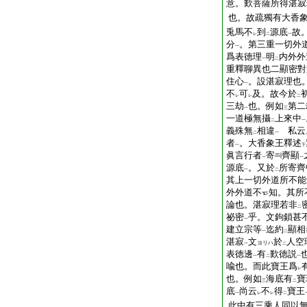
意。歎菩薩所得湛寂
也。故疏獨有大香
兎馬不
到
源底
故
レ
二
一
分
。第三重一切外
一
爲表徳理
明
内外外
一
二
重釋聊異也二顯密對
住心
。設湛寂理也
一
不
可
及。故今於
レ
レ
二
三劫
也。例如
第二
一
三
一道極無攝
上來中
二
一
義殊無
相違
私云
二
一
者
。大香象王釋述
一
下
眞言行者
寄
齊顯
一
一
源底
。又於
所寄齊
一
二
其上一切外道所不能
外外道不
知。其所
論也。湛寂理若非
二
祕密
乎。文鉤鎖甚
一
建立宗等
迄約
顯相
一
二
湛寂
文
於
人空
ヨリハ
一
二
表徳邊
有
歎徳説
一
二
一
喩也。而此寶王爲
レ
也。例如
海底有
寶
三
二
底
尚云
不
得
寶王
一
レ
レ
二
此中有三乘人同以