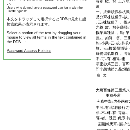
各別
歟。於
上八地
一
一
い。
歟
Users who do not have a password can log in with the
userID "guest".
一。拔業煩惱株杭義
品分齊株杭種子
故
本文をドラッグして選択するとDDBの見出し語
一
云
株杭種子
。拔
検索結果が表示されます。
レ
二
一
二
之義
故。故菩薩釋
一
二
惱業壽種除
。斷
第
Select a portion of the text by dragging your
一
二
mouse to view all terms in the text contained in
義
。如何 答。三
上
the DDB. ・
約
小乘
云
拔
株杭
二
一
レ
二
故。云
拔業煩惱等
二
一
Password Access Policies
縁覺習氣斷義
。菩
一
不
可
有
相違
也
レ
レ
二
一
演密抄第三云。言即
即非想地第九品煩惱
處
文
一
大疏百條第三重第八
兩種外道
今疏中擧
内外兩種
二
中可
有
顯教修行之
レ
二
相
不
可
有
菩薩
一
レ
レ
二
一
薩
者。既云
此宗中
一
二
顯顯教悉可
屬
外
レ
レ
二