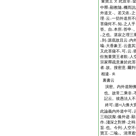
量寶王
此豈非
文
二
中釋
顯教隨
機而説
三
レ
外道文
。若又依
之
一
レ
理
云
一切外道所不
一
二
菩薩何不
知
之人乎
レ
レ
答。自
本所
答申
レ
二
一
之也。湛寂之理三
レ
到
源底故且云
内
レ
三
二
喩
大香象王
云盡其
二
一
又此菩薩不
可
云
レ
レ
二
但無量寶王者歎
人
二
宗家釋疏意兼於此菩
者
故。搜密意
爾判
一
一
相違
矣
一
裏書云
演密。内外道附佛
也。故常二乘非
二
記云。彼愚法人不
終可
迴
入佛大
三
此論義内外道中可
レ
三劫説擬
儀外迹
顯
二
一
作
淺深之對辨
之時
二
一
旨
也。今列
人空不
一
二
寶王
二喩
。清潭遮
一
上