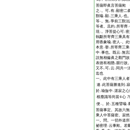
菩薩即眞言菩薩歟 
之
。可
有
顯密二
一
レ
二
獸喩
顯
三乘人
也
一
二
一
等
。無
爭前三獸法
一
レ
等者。且約
所寄齊
二
一
現
。淨菩提心可
密
一
二
執斷所寄齊三乘具有
用香象喩
密人
。此
二
一
本意
擧
所寄齊三乘
一
二
中
事也。既云
無言
一
二
説無相偏眞之觀門故
表徳有相懸
眼行故
レ
又不
可
云
同共一
レ
レ
二
迄也
一。此中有三乘人者
連
此菩薩勝進到
一
二
於
瑜伽中
湛寂之心
二
一
根塵識等尚當
心
便
。於
五種譬喩
一
二
一
菩薩事定。其故六無
乘人中菩薩密。寂然
一。問。一切外道所
祕密理
云事歟。若
一