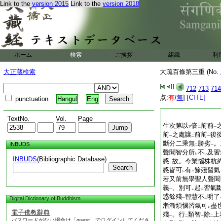
Link to the
version 2015
Link to the
version 2018
ホーム
検索
ご挨拶
組織
利
大正蔵検索
大疏百條第三重 (No.
712
713
714
点:
有
/
無
]
[CITE]
punctuation
Hangul
Eng
TextNo.
Vol.
Page
生次第以
倍
前前
下
二
一
前
之處讓
前前
後
一
二
一
斷分二乘無
勝劣
。
INBUDS
二
一
聲聞智分所
不
及習
レ
レ
INBUDS
(Bibliographic Database)
惑
故。今業惱株杭
一
Search
惑皆可
有
餘殘習氣
レ
二
若又前無學聖人聲聞
義
。別可
起
習氣
一
レ
二
惑餘殘
智慧不
明了
Digital Dictionary of Buddhism
一
二
漸漸煩惱習氣可
盡
レ
電子佛教辭典
殘
。行
類智
除
上
一
二
一
二
パスワードがない場合は「guest」でログインしてくださ