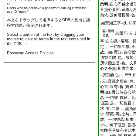
い。
悉明
自心即佛之道
二
Users who do not have a password can log in with the
菩提心者所
躡專此
レ
userID "guest".
前依
云何菩提徴
答
二
一
本文をドラッグして選択するとDDBの見出し語
如實知三字
以
知
一
二
検索結果が表示されます。
要
因明
一
若爾可
云
Select a portion of the text by dragging your
レ
下
習也
mouse to view all terms in the text contained in
字
自心爲
要耶。
一
the DDB. ・
定
。一切衆生無
不
一
レ
故。如
實知
自心體
Password Access Policies
レ
二
切智果體
也。故加
一
二
所求體之旨
也。文
一
心之外無
所求之果
中
上
實
知
自心
云云
ナリ
レ
云
寶藏之所在
也
レ
二
一
心言
豈有
得
寶藏
一
下
二
一
明
如
實知時自心即
二
レ
名
一切智
義難。此
二
一
但至
云
一切智直非
レ
三
求
有
二物
。謂所
一
二
一
求
寶藏
意
之時。
二
一
上
故。一切智爲
所求
二
一
求
。何下疏云
菩提
一
二
智即是菩提心者此中
乎。上云
聞
寶藏