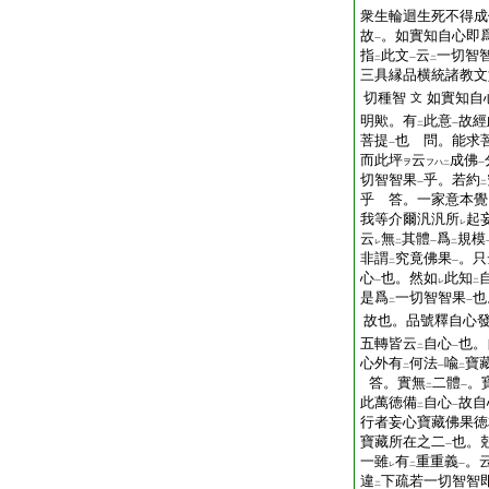
衆生輪迴生死不得成
故
。如實知自心即
一
指
此文
云
一切智
二
一
二
三具縁品横統諸教文
切種智
如實知自
文
明歟。有
此意
故經
二
一
菩提
也 問。能求
一
而此坪
云
成佛
ヲ
フハ
二
一
切智智果
乎。若約
一
二
乎 答。一家意本覺
我等介爾汎汎所
起
レ
云
無
其體
爲
規模
レ
二
一
二
非謂
究竟佛果
。只
二
一
心
也。然如
此知
一
レ
二
是爲
一切智智果
也
二
一
故也。品號釋自心
五轉皆云
自心
也。
二
一
心外有
何法
喩
寶
二
一
二
答。實無
二體
。
二
一
此萬徳備
自心
故自
二
一
行者妄心寶藏佛果徳
寶藏所在之二
也。
一
一雖
有
重重義
。
レ
二
一
違
下疏若一切智智
二