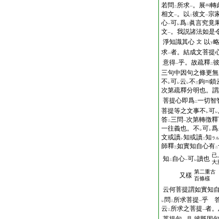
若問
所求
。展
轉
二
一
相文
。以
彼文
宗
一
二
一
心
可
爲
眞言究竟
一
レ
二
文
。我説諸法如是
一
淨知識其心
以
文
下
求
者。結成文菩提
一
意得
乎。故疏釋
一
二
三句中因句之條更無
不
可
云
不
鉤
鎖
レ
レ
レ
三
次第疏釋分明也。謂
菩提心即爲
一切智
二
菩提等之文事不
可
レ
レ
答
三問
次第轉徴釋
二
一
一往義也。不
可
爲
レ
レ
文或讀
知
或讀
知
ラ
レ
二
師釋
如實知自心有
三
二
已
知
自心
可
讀也
二
一
レ
大
第二重古
又樣
百條樣
云何菩提謂如實知
問
所求菩提
乎 
レ
二
一
云
所求之菩提
者。
二
一
菩提句
彼既因
見