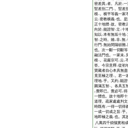
密差異
者。凡於
一
上
二
竪差別二門
。竪差
一
模
。横平等義一家
一
云
密教横義
也。是
二
一
正十地體
故。密教
一
向於
能證智
立
十
二
一
二
知以
本有無垢十地
二
一
智
之時。雖
非
無
一
レ
レ
二
行門
無始間隔頓難
一
レ
也。次一斷一切斷等
融法門也。一家未
レ
模
。花嚴宗可
云
一
レ
レ
答。今宗意釋
從初
二
寶藏者自心本具無盡
竟至極之理
。若一
一
理地
乎。又約
能證
一
二
圓滿五智
。各具五
一
覺即已。覺必可
得
レ
レ
一體也。故十地即十
道理。疏家處處判文
時既有
一得一切得
二
一成一切成之旨
乎
一
地即極之義
也。其
一
八萬四千煩惱實相