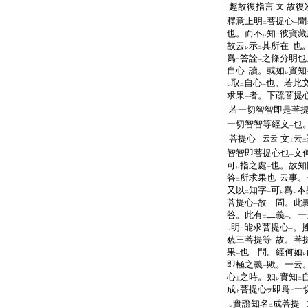
趣故復指言
故復
文
釋意上明
菩提心
聞
二
一
也。而不
知
彼寶藏
レ
二
故云
示
其所在
也
レ
二
一
爲
答詮
之條分明也
二
一
自心
讀。或如
實知
一
レ
取
自心
也。若此
レ
二
一
求果
者。下疏菩提
一
若一切智智即是菩
一切智智等經文
也
一
菩提心
文
云
云云
一
上
二
智智即菩提心也
文
一
可
指之處
也。故知
レ
一
答
所求果也
云事。
二
一
又以
知字
可
爲
本
二
一
レ
レ
菩提心
故 問。此
一
答。此有
二義
。一
二
一
明
能求菩提心
。
レ
二
一
藐三菩提等
故。菩
一
果
也 問。經何如
一
レ
即極之義
歟。一云
一
心
之時。如
實知
上
レ
二
成
菩提心
即爲
一
ヲ
下
二
實證知名
成菩提
レ
二
一