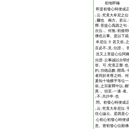
初地即極
即是初發心時便成
云
究竟大牟尼之位
レ
二
爾也 兩方。若云
レ
二
釋
菩提心爲因之句
二
一
次位
。何無
初後明
一
二
佛也云事。是以下疏
牟尼位
若又依
文
レ
言必不
見
分證
。
レ
二
一
況又上菩提心位阿
分證
云事誠以分明
一
答。可
究竟正覺
也
二
一
約
功徳品數
開爲
二
一
二
者同於本尊之時。何
爰知十地横平等位一
依
之宗家釋中以
横
レ
二
異
。但至
一邊
者
一
二
一
不
共許申
也
レ
二
一
問。初發心時便成
云
究竟大牟尼位
レ
二
一
住心論云。是因是心
心初心初發心時便
意。密初發心位顯佛