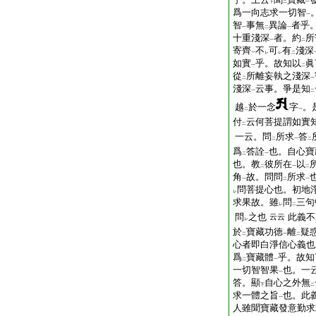
下
二
一
爲一向志求一切智
一
智
事無
異論
者乎
一
二
一
十重淺深
者。約
所
一
二
寄齊
不
可
有
淺深
一
レ
レ
二
如實
乎。故知以
眞
一
二
從
所離妄執之淺深
二
一
淺深
云事。爭是知
一
二
越
於一念
字
。
二
一
付
云何菩提謂如實
二
一云。問
所求
答
二
一
二
爲
答詮
也。自心寶
二
一
也。教
彼所在
以
二
一
二
角
故。問問
所求
一
二
一
問菩提心也。初地
レ
求果故。雖
問
三句
レ
二
問
之也
此義不
云云
レ
於
寶藏功徳
離
疑
二
一
二
心者即白淨信心義也
爲
寶藏體
乎。故知
二
一
一切智智果
也。一
一
答。顯
自心之外無
下
二
求一體之旨
也。此
一
人雖聞寶藏發意勤求