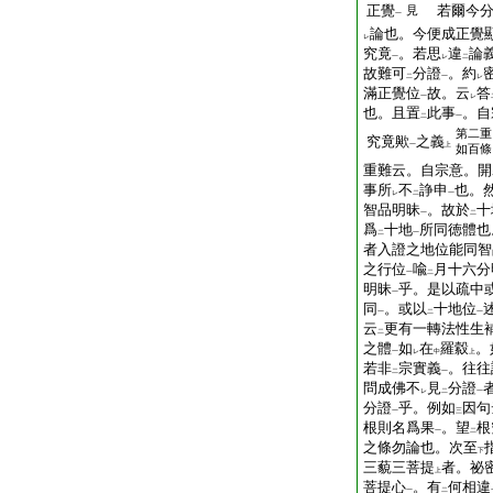
正覺
若爾今分
見
一
論也。今便成正覺
レ
究竟
。若思
違
論
一
レ
二
故難可
分證
。約
二
一
レ
滿正覺位
故。云
答
一
レ
也。且置
此事
。自
二
一
第二重
究竟歟
之義
一
上
如百條
重難云。自宗意。開
事所
不
諍申
也。
レ
二
一
智品明昧
。故於
十
一
二
爲
十地
所同徳體也
二
一
者入證之地位能同智
之行位
喩
月十六分
一
二
明昧
乎。是以疏中
一
同
。或以
十地位
一
二
一
云
更有一轉法性生
二
之體
如
在
羅縠
。
一
レ
中
上
若非
宗實義
。往往
二
一
問成佛不
見
分證
レ
二
一
分證
乎。例如
因句
一
三
根則名爲果
。望
根
一
二
之條勿論也。次至
下
三藐三菩提
者。祕
上
菩提心
。有
何相違
一
二