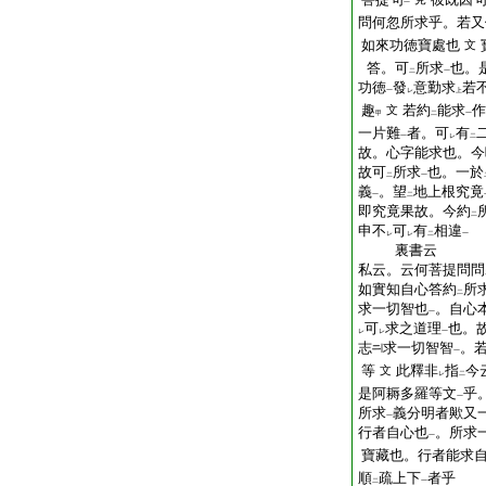
一
問何忽所求乎。若又
如來功徳寶處也
文
答。可
所求
也。
二
一
功徳
發
意勤求
若
一
レ
上
趣
若約
能求
作
文
甲
二
一
一片難
者。可
有
一
レ
二
故。心字能求也。今
故可
所求
也。一於
二
一
義
。望
地上根究竟
一
二
即究竟果故。今約
二
申不
可
有
相違
レ
レ
二
一
裏書云
私云。云何菩提問問
如實知自心答約
所
二
求一切智也
。自心
一
可
求之道理
也。
レ
レ
一
志
求一切智智
。
一
等
此釋非
指
今
文
レ
二
是阿耨多羅等文
乎
一
所求
義分明者歟又
一
行者自心也
。所求
一
寶藏也。行者能求
順
疏上下
者乎
二
一