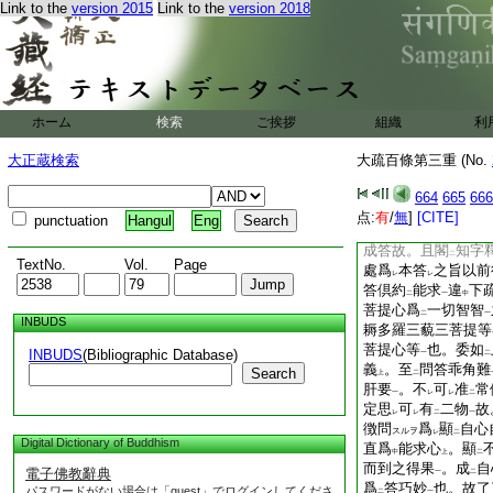
Link to the
version 2015
Link to the
version 2018
行證入
配
之示字既
ニ
レ
次釋文偏釋
所求寶
二
可
爾。了了證知是
レ
レ
字釋
乎。但釋
寶藏
一
二
所
成申
。問者意以
二
一
領解。未
知
此寶藏
レ
二
ホーム
検索
ご挨拶
組織
利
故重徴
云何菩提
也
二
一
在
何處
可
發
菩
レ
二
一
二
大正蔵検索
大疏百條第三重 (No.
心
。不審專在
所在
一
二
釋也。故復指言結釋
664
665
666
故。已下諸文皆約
点:
有
/
無
]
[CITE]
二
punctuation
Hangul
Eng
雖
開説義也
。不
二
一
レ
成答故。且閣
知字
二
TextNo.
Vol.
Page
處爲
本答
之旨以前
レ
レ
答倶約
能求
違
下
二
一
中
菩提心爲
一切智智
二
一
INBUDS
耨多羅三藐三菩提等
菩提心等
也。委如
INBUDS
(Bibliographic Database)
一
二
義
。至
問答乖角難
Search
上
二
肝要
。不
可
准
常
一
レ
レ
二
定思
可
有
二物
故
レ
レ
二
一
徴問
爲
顯
自心
スルヲ
レ
二
Digital Dictionary of Buddhism
直爲
能求心
。顯
中
上
二
而到之得果
。成
自
電子佛教辭典
一
二
爲
答巧妙
也。故了
パスワードがない場合は「guest」でログインしてくださ
二
一