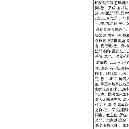
印契眞言等悉無相法
則
教。又成
有相法
一
二
於
有相法門可
證
二
三
言
三月念誦
。即
レ
二
一
可
作
九旬解
乎。
レ
二
一
是初發淨菩提心也
等皆即
有相
悟
無
二
一
二
會座實行當機事如
二
有
實行機
故。爲
二
一
三
法門者約
當詞也。
レ
菩薩
意也。次覺苑
レ
法儀式
例
諸
云云
一
二
住
應身
有
爲
法身
二
一
下
二
歸本。諸經皆可
云
レ
二
定
教主
正可
能説
二
一
二
無
爭直本地身説也
レ
伽梵法身如來。加持
説
也。爾者如來加
上
廣大金剛法界宮
爲
一
二
住字下
爲
住處成就
一
二
之例
乎。又文訓讀
上
詞也。教主住
所住
二
一
又問。宗家以
題額
二
一
他受用應化身
。加
一