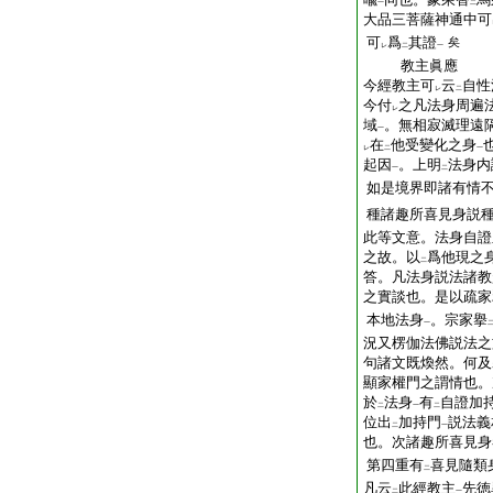
一
二
大品三菩薩神通中可
可
爲
其證
矣
レ
二
一
教主眞應
今經教主可
云
自性
レ
二
今付
之凡法身周遍
レ
域
。無相寂滅理遠
一
在
他受變化之身
レ
二
一
起因
。上明
法身内
一
二
如是境界即諸有情
種諸趣所喜見身説
此等文意。法身自證
之故。以
爲他現之
二
答。凡法身説法諸教
之實談也。是以疏家
本地法身
。宗家擧
一
況又楞伽法佛説法之
句諸文既煥然。何及
顯家權門之謂情也。
於
法身
有
自證加
二
一
二
位出
加持門
説法義
二
一
也。次諸趣所喜見身
第四重有
喜見隨類
二
凡云
此經教主
先徳
二
一