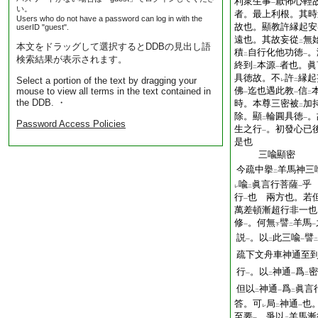
利衆生事
厭怖心輕
一
い。
者。最上利根。其時
Users who do not have a password can log in with the
故也。顯教許縁起安
userID "guest".
遠也。其故妄從
無
二
本文をドラッグして選択するとDDBの見出し語
積
自行化他功徳
。
二
一
検索結果が表示されます。
終到
本源
者也。眞
二
一
具徳故。不
許
縁起
Select a portion of the text by dragging your
レ
二
佛
迄也遇此教
信
mouse to view all terms in the text contained in
一
一
二
the DDB. ・
時。本尊三密被
加
二
除。顯
輪圓具徳
。
二
一
Password Access Policies
生之行
。初發心已
一
是也
三喩顯密
今疏中擧
羊馬神三
二
喩
眞言行菩薩
乎
レ
二
一
行
也 兩方也。若
一
萬差頓漸超行非一也
修
。何無
譬
羊馬
一
下
二
一
説
。以
此三喩
譬
一
二
一
二
疏下文舟車神通至
行
。以
神通
爲
密
一
二
一
二
但以
神通
爲
眞言
二
一
二
答。可
局
神通
也
レ
二
一
至要
。爭以
羊馬漸