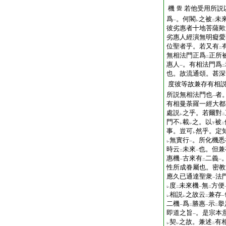
機
若他受用所説
覺
爲
。何閣
之被
未
一
レ
二
彼劣惠者十地菩薩歟
劣惠人經演無明癡愛
位聖者乎。若又有
二
無相法門正爲
正所
二
惠人
。有相法門爲
一
二
也。故流通頌。甚深
度彼等故兼存有相
所説無相法門也
者
一
有相曼荼羅一經大都
處説
之乎。若爾對
レ
二
門不
載
之。以
被
レ
レ
下
二
事。豈可
然乎。定
レ
無實行
。所化機悉
レ
一
時云
未來
也。但兼
二
一
惠機
古來有
二義
一
二
一
性所成眷屬也。密教
應久已通達聖衆
法
一
度
未來機
無
方便
レ
二
一
二
相説
之故云
兼存
レ
レ
二
一
二機
爲
勝惠
示
擧
一
二
一
二
即道之旨
。是宗本
一
契
之故。兼述
有
レ
レ
二