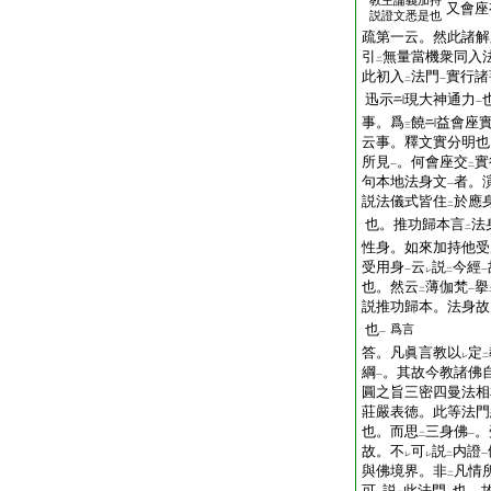
教主論義加持
又會座
説證文悉是也
疏第一云。然此諸解
引
無量當機衆同入
二
此初入
法門
實行諸
二
一
迅示
現大神通力
一
事。爲
饒
益會座
三
云事。釋文實分明也
所見
。何會座交
實
一
二
句本地法身文
者。
一
説法儀式皆住
於應
二
也。推功歸本言
法
二
性身。如來加持他受
受用身
云
説
今經
一
レ
二
一
也。然云
薄伽梵
擧
二
一
説推功歸本。法身故
也
爲言
一
答。凡眞言教以
定
レ
二
綱
。其故今教諸佛
一
圓之旨三密四曼法相
莊嚴表徳。此等法門
也。而思
三身佛
。
二
一
故。不
可
説
内證
レ
レ
二
一
與佛境界。非
凡情
二
可
説
此法門
也。