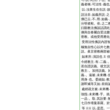
レ
二
一
義者稱
可法性
義也
二
一
以
汝衆生在生説
二
一
説法非
如義所説
之
二
一
佛已云
不
用
如義
レ
レ
二
一
分明者歟。依
之二
レ
曰顯教法佛談話謂此
佛與自眷屬自受法樂
密教。或他受用應化
受用法性佛説内證
極無自性心以外七教
説。眞言密教兩部祕
如來所
演説也
文
二
今經教主
有
二義
一
二
一
若自證説義。彼文説
教主
。加持説義。
一
義
。遠被
未來機
一
二
一
用身
也。委細如
教
一
二
謝即滅等又如
前前
二
處經疏文被
未來機
二
強指
未來機
乎。就
二
一
一品
。取
其詮要
一
二
一
七日作壇曼荼羅。於
等
以
是思。一
云云
レ