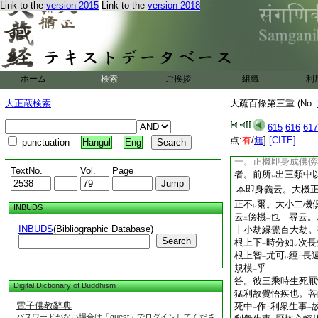
一生速疾旨分明也。
Link to the
version 2015
Link to the
version 2018
言門修
行菩薩行
一
倶胝那由多劫積
習
行
。無量智慧方便
一
二釋
。一於
顯教
一
二
一
徳。眞言菩薩初發
ホーム
検索
ご挨拶
組織
利
量僧祇所集功徳者。
賢衆行也。即果後方
大正蔵検索
大疏百條第三重 (No.
徳初發心位具足也
615
616
617
子喩
也。前第九疏
一
点:
有
/
無
]
[CITE]
punctuation
Hangul
Eng
文
不
可
爲
眞言行
一
レ
レ
二
一。正機即身成佛傍
TextNo.
Vol.
Page
者。前所
出三類中
レ
本即身義云。大機
正不
爾。大小二機
INBUDS
レ
云
傍機
也 尋云。
二
一
INBUDS
(Bibliographic Database)
十小劫縁覺百大劫。
Search
根上下
時分如
次長
一
レ
根上智
尤可
經
長
一
レ
二
規模
乎
一
答。彼三乘時生死厭
Digital Dictionary of Buddhism
猛利故覺悟疾也。菩
電子佛教辭典
死中
作
利衆生事
一
二
一
パスワードがない場合は「guest」でログインしてくださ