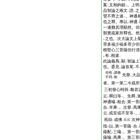
一
二
案
文相鉤鎖
。上明
二
一
品智論之兩文
證
之
一
レ
譬不齊之過
。神通
一
也之釋。專以
神通
二
一
一邊難其理顯然。但
類實疏家所釋也。然
之也。次大論文上
レ
罪多福少福多罪少但
根堅心三菩薩但行清
有
相違
レ
二
一
此論義爲
顯
智論上
レ
二
也。委見
論首尾
不
二
一
但有
調卷
二
先擧
大
二
不同
歟
一
者。第一第二今疏所
三初發心時與
般若
二
云
釋曰等
。先釋
二
一
二
神通喩
粗合
第一菩
一
二
合
羊乘
。次擧
馬
二
一
二
云
或至或不至等
。
二
一
祇劫
成佛
次神
云云
一
指
以
第一菩薩
合
下
二
一
二
薩配
三喩
。第一菩
二
一
薩喩
馬乘
。第三菩
二
一