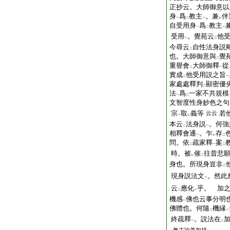
正抄云。大師御意以
身
爲
教主
。兼
伴
一
二
一
レ
自受用身
爲
教主
一
二
一
受用
。覺苑云
他
一
二
今尋云
自性法身説
二
也。大師御意與
覺
二
重譽會
大師御釋
從
二
一
實成
他受用説之旨
二
一
家處處釋判
顯密優
二
法
爲
一家不共規模
一
二
文智度性身妙色之句
宗
取
義等
若
云云
一
レ
本云
法身説
。何強
二
一
相釋會通
。乍
存
一
レ
二
問。依
疏家釋
案
二
一
二
時。被
催
往昔悲
レ
二
身也。所現身豈非
二
現身説法文
。然此
一
云
應化
乎。 加
二
一
機感
佛也云事分明
一
佛體也。何隨
機縁
二
一
終疏釋
。説法在
一
二