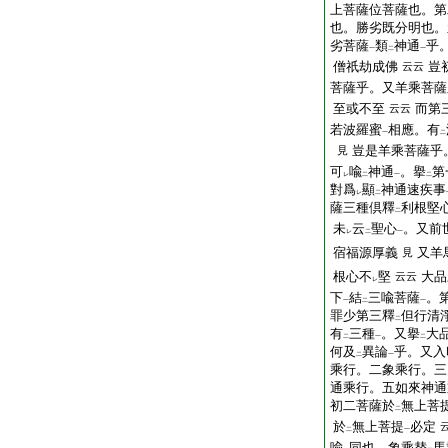
上菩薩位菩薩也。第
也。勝劣既分明也。
劣菩薩
類
神通
乎
一
二
一
僧祇劫成佛
豈
云云
菩薩乎。又羊乘菩薩
至或不至
而第
云云
若波羅蜜
相應。有
一
二
豈是羊乘菩薩乎
見
可
喩
神通
。擧
第
レ
二
一
二
對爲
顯
神通速疾事
レ
二
薩三種倶釋
利根堅
二
未
云
聖心
。又前
レ
二
一
宿福源厚義
又羊
見
根心不
堅
大品
云云
レ
下
結
三喩菩薩
。
一
二
一
罪少第三釋
但行清
二
有
三種
。又擧
大
二
一
二
何及
異論
乎。又入
二
一
乘行。二象乘行。三
通乘行。五如來神通
初二菩薩於
無上菩
二
於
無上菩提
必定
二
一
喩
同也。象乘替
馬