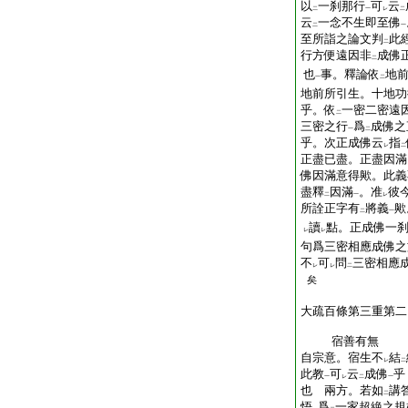
以
一刹那行
可
云
二
一
レ
二
云
一念不生即至佛
二
一
至所詣之論文判
此
二
行方便遠因非
成佛
二
也
事。釋論依
地
一
二
地前所引生。十地功
乎。依
一密二密遠
二
三密之行
爲
成佛之
一
二
乎。次正成佛云
指
レ
二
正盡已盡。正盡因滿
佛因滿意得歟。此義
盡釋
因滿
。准
彼
二
一
レ
所詮正字有
將義
歟
二
一
讀
點。正成佛一
レ
レ
句爲三密相應成佛之
不
可
問
三密相應
レ
レ
二
矣
大疏百條第三重第二
宿善有無
自宗意。宿生不
結
レ
二
此教
可
云
成佛
乎
一
レ
二
一
也 兩方。若如
講
二
悟
爲
一家超絶之規