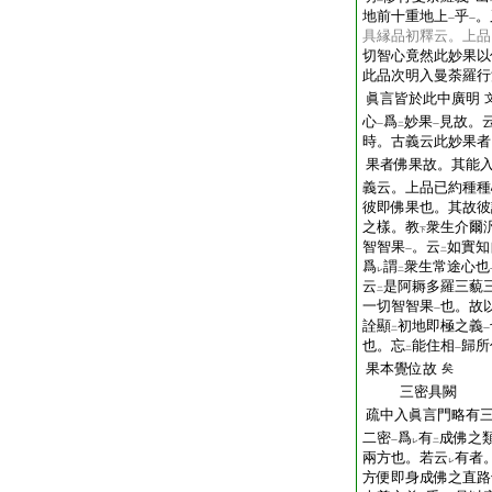
地前十重地上
乎
。
一
一
具縁品初釋云。上品
切智心竟然此妙果以
此品次明入曼荼羅行
眞言皆於此中廣明
心
爲
妙果
見故。
一
二
一
時。古義云此妙果者
果者佛果故。其能
義云。上品已約種種
彼即佛果也。其故彼
之樣。教
衆生介爾
下
智智果
。云
如實知
一
二
爲
謂
衆生常途心也
レ
二
云
是阿耨多羅三藐
二
一切智智果
也。故
一
詮顯
初地即極之義
二
一
也。忘
能住相
歸所
二
一
果本覺位故
矣
三密具闕
疏中入眞言門略有
二密
爲
有
成佛之
一
レ
二
兩方也。若云
有者
レ
方便即身成佛之直路