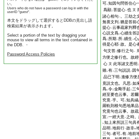
可
知因句問答住心
い。
レ
Users who do not have a password can log in with the
爲顯
菩提心
也
文
二
一
userID "guest".
諸心相句
。三劫之
一
本文をドラッグして選択するとDDBの見出し語
無畏文判
猶是答前
二
検索結果が表示されます。
提心
云事疏家判釋
一
心説文爲
心續生答
Select a portion of the text by dragging your
二
爲
所期
所
續生
心
mouse to view all terms in the text contained in
二
一
二
一
得是心耶
故。是心
the DDB. ・
一
句文答
修行之句
二
一
Password Access Policies
方便之修行也。故經
心
此等諸文悉明
文
雖
有
三句説説
因
レ
二
二
品已下明
進修方便
二
竟説文也。凡思
如
二
爲
令
金剛手起
三
レ
三
二
經至要也云事。若爾
究竟
乎。可
知具縁
一
レ
羅軌則根句悉地果品
究竟句也云事。故疏
宣
一經大意
之時。
二
一
知上來所説三句具
レ
品明
地前行
故非
二
一
中
三句
者可
有
地前
一
レ
二