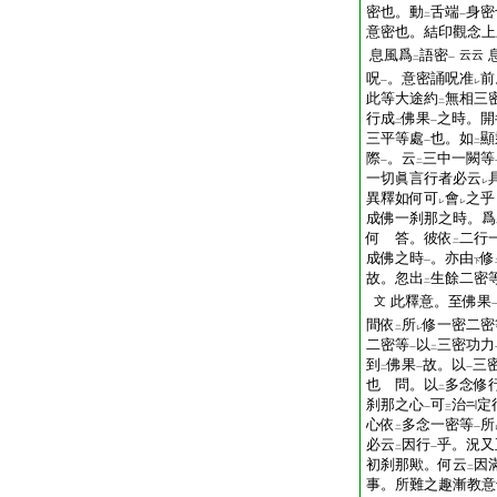
密也。動
舌端
身密
二
一
意密也。結印觀念上
息風爲
語密
云云
二
一
呪
。意密誦呪准
前
一
レ
此等大途約
無相三
二
行成
佛果
之時。開
二
一
三平等處
也。如
顯
一
二
際
。云
三中一闕等
一
二
一切眞言行者必云
レ
異釋如何可
會
之乎
レ
レ
成佛一刹那之時。爲
何 答。彼依
二行
二
成佛之時
。亦由
修
一
下
故。忽出
生餘二密
二
此釋意。至佛果
文
間依
所
修一密二密
二
レ
二密等
以
三密功力
一
二
到
佛果
故。以
三
二
一
一
也 問。以
多念修
二
刹那之心
可
治
定
一
三
心依
多念一密等
所
二
一
必云
因行
乎。況又
二
一
初刹那歟。何云
因
二
事。所難之趣漸教意