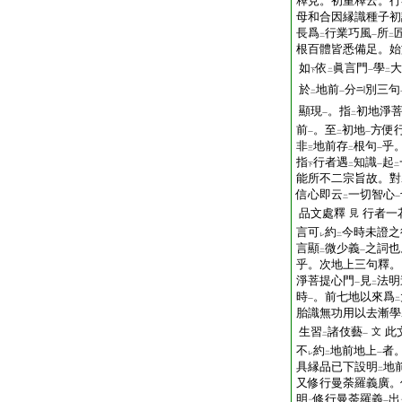
釋見。初重釋云。行
母和合因縁識種子初
長爲
行業巧風
所
二
一
二
根百體皆悉備足。始
如
依
眞言門
學
大
下
二
一
二
於
地前
分
別三句
二
一
顯現
。指
初地淨
一
二
前
。至
初地
方便
一
二
一
非
地前存
根句
乎
三
二
一
指
行者遇
知識
起
下
二
一
二
能所不二宗旨故。對
信心即云
一切智心
二
一
品文處釋
行者一
見
言可
約
今時未證之
レ
二
言顯
微少義
之詞也
二
一
乎。次地上三句釋。
淨菩提心門
見
法明
一
二
時
。前七地以來爲
一
二
胎識無功用以去漸學
生習
諸伎藝
此
文
二
一
不
約
地前地上
者
レ
二
一
具縁品已下設明
地
二
又修行曼荼羅義廣。
明
修行曼荼羅義
出
二
一