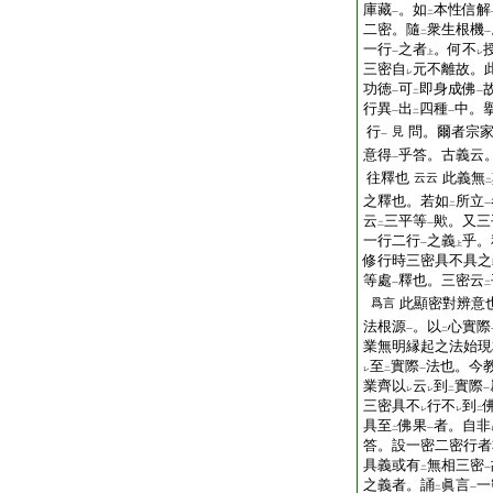
庫藏
。如
本性信解
一
二
二密。隨
衆生根機
二
一
一行
之者
。何不
一
上
レ
三密自
元不離故。
レ
功徳
可
即身成佛
一
二
一
行異
出
四種
中。
一
二
一
行
問。爾者宗
見
一
意得
乎答。古義云
一
往釋也
此義無
云云
二
之釋也。若如
所立
二
一
云
三平等
歟。又三
二
一
一行二行
之義
乎。
一
上
修行時三密具不具之
等處
釋也。三密云
一
二
此顯密對辨意
爲言
法根源
。以
心實際
一
二
業無明縁起之法始現
至
實際
法也。今
レ
二
一
業齊以
云
到
實際
レ
レ
二
一
三密具不
行不
到
レ
レ
二
具至
佛果
者。自非
二
一
答。設一密二密行者
具義或有
無相三密
二
一
之義者。誦
眞言
一
二
一