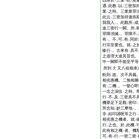
以降於
三業
犯
無
二
一
二
遇
此教
以
三密加
二
一
二
業
之時。三業衆罪
一
此云
三密加持速疾
二
我我入
。此觀所
成
一
三
途三密行一闕。所
レ
罪障消滅
。罪障不
一
レ
有
。不
可
有
同於
一
レ
レ
二
行宗至要也。就
之
レ
修行
。古來有
具不
一
二
之道理大途其旨也。
中一闕即不能至平等
所到
又八祖相承
文
軌則
故。次不具義
一
相劣惠機。二無相勝
有
二機
。一發心即
二
一
一念之深信
之時。
一
行
不
及
三密具不
一
レ
二
機擧足下足觀
密印
二
一
所念知
妙三摩地
。
二
一
非
結印誦呪等之行
二
一
相劣惠之機者。就
二
行
之也。於
此機
レ
二
一
此有相之機
者。機
一
可
有
行
一密二密
レ
下
二
一