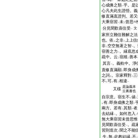
一
二
心成佛之類
乎。是
一
心凡夫此生證悟。義
修直滿直證判。若又
大乘宿習
未
曾思
一
三
分見聞歡喜信受
文
一
家所立難信難解之法
也。依
之非
上上信
レ
二
非
空空無著之智
。
二
一
宿善之力
。縁底忽
一
疏中。云
宿殖
善本
二
二
其言
。義軌中。淨
一
直修直滿顯
即身成
二
之詞
。宗家釋對
三
上
二
不
可
有
相違
レ
レ
二
一
是論義本
又樣
云裏書也
自宗意。宿生不
値
レ
二
有
即身成佛之類
レ
二
一
兩方。若有
其類
者
二
一
去結縁
。如何忽入
一
二
無大乘宿習未曾思惟
見聞歡喜信受
。疏
一
習則造次
聞之不能
二
生
無
此教結縁
不
一
二
一
二