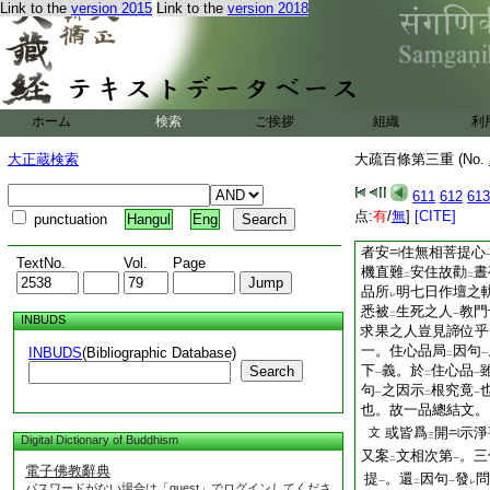
妙果以
何方便
而能
Link to the
version 2015
Link to the
version 2018
二
一
入曼荼羅行法具衆縁
此中廣明
約
種
文
二
者。淨菩提心也。其
明心相皆爲開示淨
之云
妙果
。故以
ホーム
検索
ご挨拶
レ
組織
二
一
利
二
旨分明也。若爾者至
非
地前之行
乎。若
大正蔵検索
大疏百條第三重 (No.
二
一
根可淺。故可
知非
レ
二
於
住心品明
三句
611
612
613
二
二
一
生後也。可
知具縁
点:
有
/
無
]
[CITE]
punctuation
Hangul
Eng
レ
地果。還淨菩提心也
者安
住無相菩提心
TextNo.
Vol.
Page
機直難
安住故勸
晝
二
二
品所
明七日作壇之
レ
悉被
生死之人
教門
二
一
INBUDS
求果之人豈見諦位乎
一。住心品局
因句
INBUDS
(Bibliographic Database)
二
一
下
義。於
住心品
Search
一
二
一
句
之因示
根究竟
一
二
一
也。故一品總結文。
或皆爲
開
示淨
文
三
Digital Dictionary of Buddhism
又案
文相次第
。三
二
一
電子佛教辭典
提
。還
因句
發
問
一
二
一
レ
パスワードがない場合は「guest」でログインしてくださ