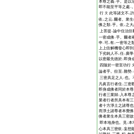
本尊之義
乎。是以
一
即不能至平等之處
一
行
此等諸文不
文
レ
依
之云
爾者。衆生
レ
レ
佛之類
乎。依
之大
一
レ
上菩提
論中住法但
一
一密成佛
乎。爾者
一
申
可
有
一密等之
一
レ
二
上上信解機發心即到
下劣鈍人不
任
廣學
レ
二
以密嚴先徳於
即身
二
四隨於一密至功行
論者乎。但至
難勢
二
一
三密具足之人
也。
一
凡眞言行者住
三密
二
即身成佛者同於本尊
行者三業歸
入本尊
二
業者行者所具本有三
者十方淨土之諸尊也
而淨土諸尊者本覺佛
佛者衆生本具三密故
即本地身也。見
本
二
心本具三密依
妄想
二