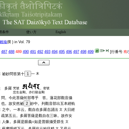
用条件
使い方
English
賴瑜
撰 ) in Vol. 79
487
488
489
490
491
492
493
494
495
496
497
498
499
[行番号:
有
/
:
祕鈔問答第十
1
一
末
多羅
:
梵號
。密號
悲生金剛。亦行願金剛
:
問。今此菩薩何部尊乎 答。蓮花部觀音攝
:
也。故安然祕
2
鈔中。列觀音部出五本經軌
:
之中。一本云。觀自在多羅念誦法
大日經
文
:
疏第五云。多羅菩薩是觀自在三昧。故作女
:
人像。多羅是眼義○如是普眼攝受群生
文
:
蘇摩呼經下云。多羅此云妙目精
又疏云。
文