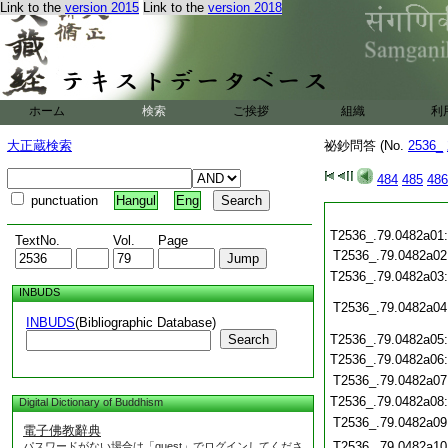
Link to the
version 2015
Link to the
version 2018
ホーム
検索
ご挨拶
組織
利
大正蔵検索
祕鈔問答 (No.
2536_
484
485
486
punctuation
Hangul
Eng
T2536_.79.0482a01:
TextNo.
Vol.
Page
T2536_.79.0482a02
T2536_.79.0482a03:
INBUDS
T2536_.79.0482a04
INBUDS
(Bibliographic Database)
Search
T2536_.79.0482a05
T2536_.79.0482a06
T2536_.79.0482a07
T2536_.79.0482a08
Digital Dictionary of Buddhism
T2536_.79.0482a09
電子佛教辭典
T2536_.79.0482a10
パスワードがない場合は「guest」でログインしてくださ