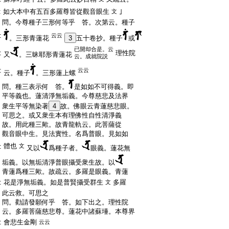
:
如大本中有五百多羅尊皆從觀音眼生
｣
文
:
問。今尊種子三形何等乎 答。次第云。種子
:
云云
。三形青蓮花
3
五十卷抄。種子
或
已開却合是。云
:
理性院
又
。三昧耶形青蓮花
云。成就院説
:
云云
云。種子
。三形蓮上螺
:
問。種三表示何 答。
是如如不可得義。即
:
平等義也。蓮清淨無垢義。今尊慈悲及法界
:
衆生平等無染著
4
故。佛眼云青蓮慈悲眼。
:
可思之。或又衆生本有理佛性自性清淨義
:
故。用此種三歟。故青龍軌云。此菩薩從
:
觀音眼中生。見法實性。名爲普眼。見如如
體也
:
文
又以
爲種子者。
眼義。蓮花無
:
垢義。以無垢清淨普眼攝受衆生故。以
:
青蓮爲種三歟。故疏云。多羅是眼義。青蓮
:
花是淨無垢義。如是普賢攝受群生
多羅
文
:
此云救。可思之
:
問。勸請發願何乎 答。如下出之。理性院
:
云。多羅菩薩慈悲尊。蓮花中諸蘇埵。本尊界
:
會悲生金剛
云云