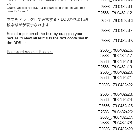
い。
T2536_.79.0482a11
Users who do not have a password can log in with the
userID "guest".
T2536_.79.0482a12
本文をドラッグして選択するとDDBの見出し語
T2536_.79.0482a13
検索結果が表示されます。
T2536_.79.0482a14
Select a portion of the text by dragging your
mouse to view all terms in the text contained in
T2536_.79.0482a15
the DDB. ・
T2536_.79.0482a16
Password Access Policies
T2536_.79.0482a17
T2536_.79.0482a18
T2536_.79.0482a19
T2536_.79.0482a20
T2536_.79.0482a21
T2536_.79.0482a22
T2536_.79.0482a23
T2536_.79.0482a24
T2536_.79.0482a25
T2536_.79.0482a26
T2536_.79.0482a27
T2536_.79.0482a28
T2536_.79.0482a29