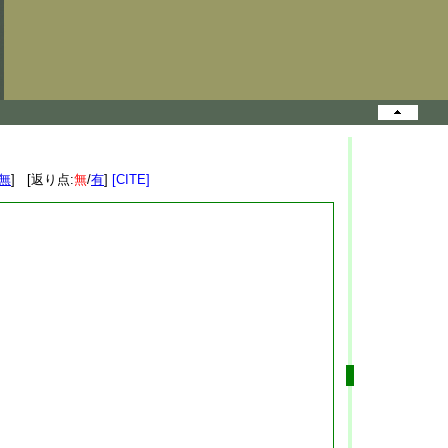
無
] [返り点:
無
/
有
]
[CITE]