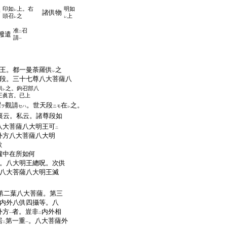
印如
上。右
明如
レ
請
諸供物
頭召
之
上
レ
レ
准
召
二
撥遣
請
一
王。都一曼荼羅供
之
レ
段。三十七尊八大菩薩八
供
之。鉤召部八
レ
王眞言。已上
曜
觀請
。世天段
在
之。
ヲ
セハ
ニモ
レ
裏云。私云。諸尊段如
八大菩薩八大明王可
二
外方八大菩薩八大明
歟
爐中在所如何
。八大明王總呪。次供
八大菩薩八大明王滅
第二葉八大菩薩。第三
内外八供四攝等。八
外方
者。豈非
内外相
一
二
居
第一重
。八大菩薩外
二
一