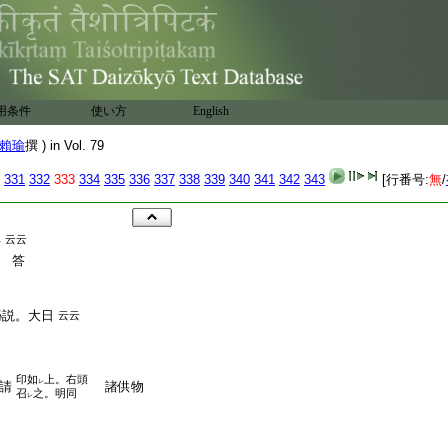
用条件
使い方
English
賴瑜
撰 ) in Vol. 79
331
332
333
334
335
336
337
338
339
340
341
342
343
[行番号:
無
/
云云
一
 答
祕説。大日
云云
印如
上。右頭
レ
請
諸供物
召
之。明同
レ