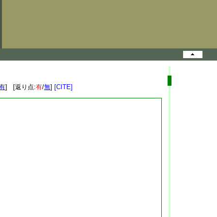
有
] [返り点:
有
/
無
]
[CITE]