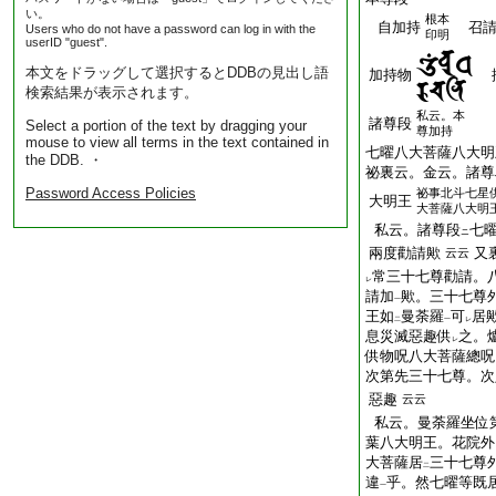
い。
根本
自加持
召
Users who do not have a password can log in with the
印明
userID "guest".
本文をドラッグして選択するとDDBの見出し語
加持物
検索結果が表示されます。
私云。本
諸尊段
Select a portion of the text by dragging your
尊加持
mouse to view all terms in the text contained in
七曜八大菩薩八大明
the DDB. ・
祕裏云。金云。諸尊
Password Access Policies
祕事北斗七星
大明王
大菩薩八大明
私云。諸尊段
七
ニ
兩度勸請歟
又
云云
常三十七尊勸請。
レ
請加
歟。三十七尊
一
王如
曼荼羅
可
居
二
一
レ
息災滅惡趣供
之。
レ
供物呪八大菩薩總呪
次第先三十七尊。次
惡趣
云云
私云。曼荼羅坐位
葉八大明王。花院外
大菩薩居
三十七尊
二
違
乎。然七曜等既
一