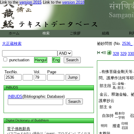
Link to the
version 2015
Link to the
version 2018
ホーム
検索
ご挨拶
組織
利
大正蔵検索
祕鈔問答 (No.
2536_
328
329
330
punctuation
Hangul
Eng
有佛菩薩金剛天等
TextNo.
Vol.
Page
レ
問。護摩作法何等耶
以
金輪
二
一
部主段
INBUDS
爲
部主
二
一
金云。釋迦金輪。
INBUDS
(Bibliographic Database)
護摩抄云
Search
部主
金
根本印
自加持
召
一字明
Digital Dictionary of Buddhism
印明
撥遣
明同
召請
電子佛教辭典
本尊段
パスワードがない場合は「guest」でログインしてくださ