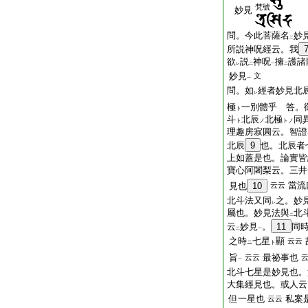
梵號
妙見
問。今此菩薩名
妙
二
所説神呪經云。我
欲
説
神呪
擁
護諸
レ
二
一
二
妙見
文
一
問。如
經者妙見北
レ
極
一別體乎 答。
ト
斗
北辰
北極
同
ト
ノ
トノ
理趣房寂圓云。智證
北辰
9
也。北辰者
上如蓋是也。論實皆
寶心阿闍梨云。三井
當流
見也
10
云云
北斗法又同
之。妙
レ
屬也。妙見法與
北
二
云
妙見
。
11
同
二
一
之時
七星
顯
云云
ニ
ト
旨
最祕事也
云云
一
北斗七星是妙見也。
大集經見也。或人云
但一星也
私案
云云