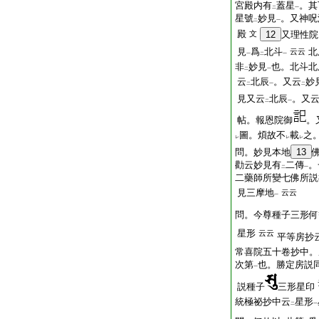
宮殿内有
蓋星
。其
二
一
星號
妙見
。又神呪
二
一
殿
文
12
又理性院
見
爲
北斗
北
云云
一
二
一
非
妙見
也。北斗北
二
一
云
北辰
。又云
妙
二
一
二
見又云
北辰
。又
二
一
帖。報恩院御
。
圖。煩故不
載
之
レ
レ
レ
問。妙見本地
13
勸云妙見有
二傳
。
二
一
二藥師所變七佛所説
見三摩地
云云
一
問。今尊種子三形何
星形
云云
平等房抄
常喜院五十卷抄中。
次第
也。勝定房説
一
説種子
三形星印
統極祕抄中云
星形
二
一