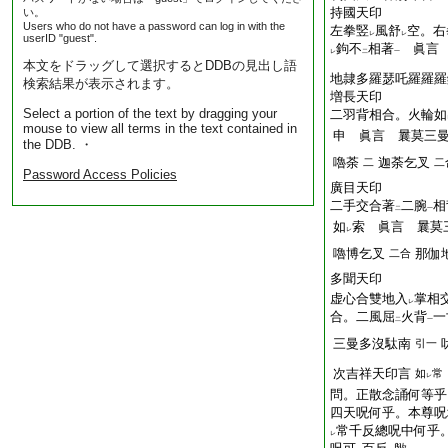
持國天印
い。
Users who do not have a password can log in with the
左拳竪
風舒
空。右
レ
レ
userID "guest".
鉤不
相著
眞言 
レ
二
一
本文をドラッグして選択するとDDBの見出し語
地隷多羅瑟吒羅羅羅
検索結果が表示されます。
増長天印
Select a portion of the text by dragging your
二羽背相合。火輪如
mouse to view all terms in the text contained in
申 眞言 曩莫三
the DDB. ・
嚕荼
迦荼乞叉
二
二
Password Access Policies
廣目天印
二手交合著
二腕
相
二
一
如
索 眞言 曩莫
レ
嚕博乞叉
那伽
二合
多聞天印
虚心合雙地入
掌相
レ
合。二風屈
火背
一
二
一
三曼多沒駄南
引一
次吉祥天印言
如
常
レ
問。正散念誦何等乎
四天呪何乎。本尊呪
常千反總呪中何乎
レ