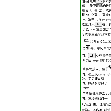
開
那吒鳩
15
二
稱
。後説耶吒狗拔
一
羅名
可
尋
之。或
一
レ
レ
樓
修
空觀
。觀念
一
二
一
時。空中
落
有
ヨリ
ケルヲ
道宣誰人
16
尋。
子也
宣言毘沙
云云
父玄奘三藏翻經室奉
云云
此傳云
第三太
二
院
云。毘沙門第
問。
18
今尊種子
形刀劍
理性院
云云
常喜院抄云。種子
問。種三表
示何
乎
二
一
歟。又刀即劍歟
問。勸請發願何乎 
云云
本尊聖者最勝太子
問。道場觀如何乎 
胝院説
也。理性院
一
寶殿
。其内有
妙壇
一
二