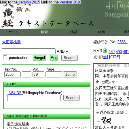
Link to the
version 2015
Link to the
version 2018
爲
四天王
故用
之
二
一
レ
須彌半腹四邊有
四
二
有
帝釋
云
四天王
レ
二
一
二
四印會
。觀
中央
上
二
一
不動
尊勝法中央置
一
問。召請何等乎 答
ホーム
検索
ご挨拶
組織
利
名號
。如
23
禮
一
二
大正蔵検索
祕鈔問答 (No.
2536_
問。獻座何等乎 答
24
一田可
觀
之
489
490
491
レ
レ
問。讃禮佛何等乎 
点:
有
/
無
]
[CITE]
punctuation
Hangul
Eng
部讃用之 禮佛 南
南無尾嚕荼迦 南
TextNo.
Vol.
Page
吠室羅摩拏
問。本尊加持印言何
出
台藏
矣
二
一
INBUDS
次四天王總印言説處
INBUDS
(Bibliographic Database)
四天王總印言
。非
一
二
Search
決如
次第
出
之。
二
一
レ
言
。四天王總印内
一
王通心呪出
集經
二
一
Digital Dictionary of Buddhism
三
電子佛教辭典
次四天王各別印言
パスワードがない場合は「guest」でログインしてくださ