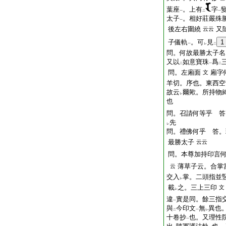
葉座
。上有
字
一
二
一
太子
。相好莊嚴殊
一
後左右圍繞
又
云云
子儀軌
。可
見
1
一
レ
二
問。何故最勝太子名
又以
如意寶珠
爲
二
一
二
問。左廂面
廂字
文
羊切。序也。東西空
故云
爾歟。所持物
レ
也
問。召請何等乎 答
先
レ
問。禮佛何乎 答。
最勝太子
云云
問。本尊加持印言
薄草子云。合掌
云
交入
掌。二頭指並
レ
載
之。三上三印
文
レ
違
實是同。餘三指
一
與
今印文
無
異也
二
一
レ
十卷抄
也。又理性
一