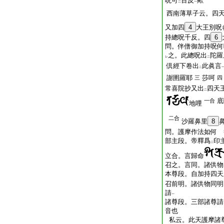
呪可
百反
歟
二
一
西南薄草子云。四
又加四
4
大王別呪
持總呪千反。四
6
問。伴僧御加持呪何
之。此總呪出
陀羅
レ
二
倶經下卷出
此眞言
二
謝圉羅耶
莎呵
三
四
常喜院抄又出
四天
二
底
一合
地哩
二合
沙羅鼻里
8
問。護摩作法如何 
部主段。帝釋爲
印
二
立合。言歸命
召之。言同。諸供物
本尊段。自加持四天
召前明。諸供物同明
請
一
諸尊段。三部諸尊請
音也
私云。此天護摩諸