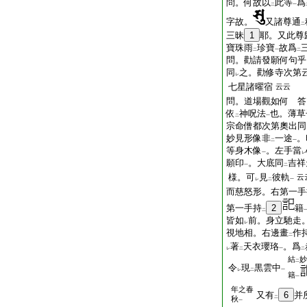
問。何故以
此等
爲
二
一
字故。
又諸尊通
二
三昧
1
耶。又此尊
寶珠雨
珍寶
故爲
二
一
二
問。勸請發願何句乎
同
之。勸修寺次第
レ
七星諸曜宿
云云
問。道場觀如何 答
依
神呪法
也。薄草
二
一
宗命僧都次第奧出同
妙見形像非
一途
。
二
一
等身木像
。左手當
一
レ
願印
。大底同
吉祥
一
二
様。可
見
彼軌
云
レ
二
一
而慈怒形。右第一手
第一手持
2
籍
二
皆如
前。身立馳走
レ
視地相。右邊畫
作
二
著
天衣瓔珞
。爲
レ
二
一
二
結
妙
二
令
現
黒雲中
レ
二
一
籍
一
年之春
又有
6
并
秋
二
一