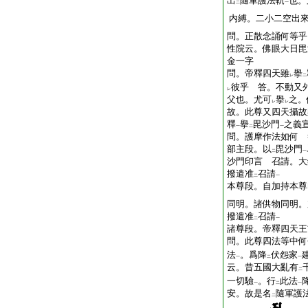
出
隨軍護法軌
也。
二
一
内縛。二小二空出
問。正散念誦何等乎
性院云。佛眼大日毘
金一字
問。帝釋四天雖
擧
レ
二
彼乎 答。不動又
レ
父也。尤可
擧
之。
レ
レ
故。此尊又四天攝故
釋
擧
毘沙門
之義
一
二
一
問。護摩作法如何 
部主段。以
毘沙門
二
一
沙門印言 召請。大
撥遣准
召請
二
一
本尊段。自加持本尊
同明。諸供物同明。
撥遣准
召請
二
一
諸尊段。帝釋四天王
問。此尊四法等中何
法
。爲降
伏怨家
一
二
一
云。昔五國大亂有
二
一切驗
。行
此法
一
二
一
安。故是名
隨軍護
二