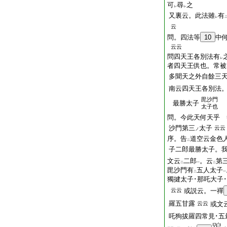
可
尋
之
レ
レ
又裏云。此法雖
有
レ
云
問。四法等
10
中
云云
問四天王各別法有
レ
者四天王供也。常被
多聞天之外自餘三
南云四天王各別法
毘沙門
最勝太子
太子也
問。今此天何天乎 
沙門第三
太子
云云
ノ
序。告
道空云金色
二
子二郎最勝太子。
文云
二郎
。云
第
二
一
二
毘沙門有
五人太子
二
一
獨揵太子･那吒大子
云云
或説云。一禪
羅五甘露
云云
或文
吒狗拔羅四常見･五