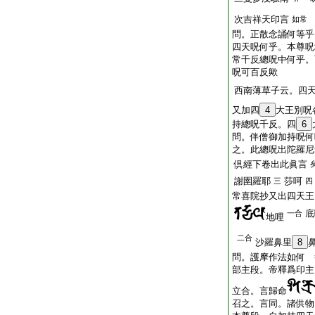
次吉祥天印言
如常
問。正散念誦何等乎
四天呪何乎。本尊呪
常千反總呪中何乎。
呪可百反歟
西南薄草子云。四
又加四
4
大王別呪
持總呪千反。四
6
問。伴僧御加持呪何
之。此總呪出陀羅尼
倶經下卷出此眞言
謝圉羅耶
莎呵
三
四
常喜院抄又出四天王
底
一合
地哩
二合
沙羅鼻里
8
問。護摩作法如何 
部主段。帝釋爲印主
立合。言歸命
召之。言同。諸供物