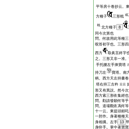
平等房十卷抄云。
或
方種子
三形戟
戟
北方種子
8
同今次第也
問。何故用此等種三
呪答初字也。三形四
西方
取眞言終字
之。三形又非一准。
手托腰左手捧寶塔
持刀左
寶塔。南
柄。西方天左持書卷
塔右持三古杵
云云
形又有異説。然今次
西方索三形依集經也
問。勸請發願何等乎
問。道場觀依馮何等
十一云。東提頭頼吒
一肘作。身著種種天
身相搆。左手
13
身仰手。掌中著寶寶