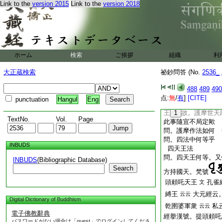
Link to the
version 2015
Link to the
version 2018
問。天等不用正念誦
供
時
無正念誦。
ノ
ハ
歟。北斗護摩次第入
擧之。北斗供
時無
ノ
之西南院
18
薄
無正念誦等。唯散念
ホーム
検索
ご挨拶
組織
利
定。若用者。天等皆
大正蔵検索
祕鈔問答 (No.
問。今此法誦釋迦明
2536_
諸天主歟。例如星供
488
489
490
依之四天王供。
矣
点:
無
/
有
]
[CITE]
punctuation
Hangul
Eng
問。若爾何不誦不動
王
1
故。護摩世天
TextNo.
Vol.
Page
此事隨宜不局定歟
問。護摩作法如何 
問。四法中何等乎
INBUDS
四天王法
問。四天王何等。又
INBUDS
(Bibliographic Database)
Search
方持國天。梵號
頭頼吒天王
孔雀
文
縛王
大元經云
云云
Digital Dictionary of Buddhism
乾圉婆軍衆
私
云云
電子佛教辭典
經擧漢號。提頭頼吒
パスワードがない場合は「guest」でログインしてくださ