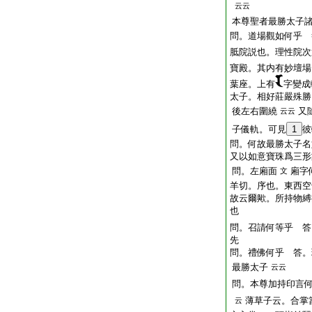
云云
本尊聖者最勝太子
問。道場觀如何乎 
胝院説也。理性院次
寶殿。其内有妙壇場
葉座。上有
字變成
太子。相好莊嚴殊勝
後左右圍繞
又
云云
子儀軌。可見
1
彼
問。何故最勝太子名
又以如意寶珠爲三形
問。左廂面
廂字
文
羊切。序也。東西空
故云爾歟。所持物縛
也
問。召請何等乎 答
先
問。禮佛何乎 答。
最勝太子
云云
問。本尊加持印言
薄草子云。合掌
云