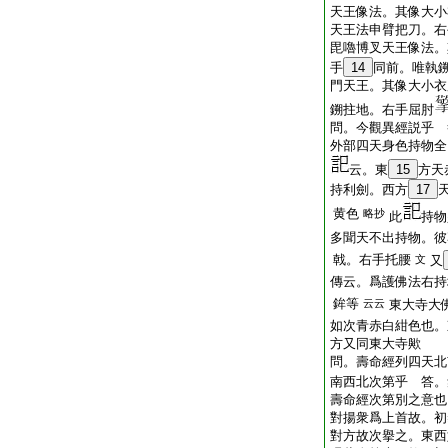
天王像法。其像大小
天王法申臂把刀。右
毘嚕博叉天王像法。
手
14
同前。唯執
門天王。其像大小衣
鎙拄地。右手屈肘
問。今觀異經説乎 
外部四天身色持物全
云。東
15
方天
持利劍。西方
17
黄色
略抄
此
持物
多聞天不出持物。彼
戟。右手托腰
文
又
傳云。爲護佛法右持
鉾等
云云
東大寺大
如次青赤白紺色也。
方又同東大寺歟
問。壽命經列四天北
南西北次第乎 答。
壽命經次第別之意也
對揚衆爲上首故。初
對方故次擧之。東西