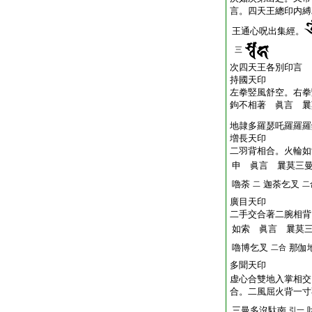
言。四天王總印内縛
王通心呪出集經。
三
次四天王各別印言
持國天印
左拳竪風舒空。右拳
鉤不相著 眞言 曩
地隷多羅瑟吒羅羅羅
増長天印
二羽背相合。火輪如
申 眞言 曩莫三
嚕荼
迦荼乞叉
二
二
廣目天印
二手交合著二腕相背
如索 眞言 曩莫
嚕博乞叉
那伽
二合
多聞天印
虚心合雙地入掌相交
合。二風屈火背一寸
三曼多沒駄南
引一