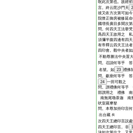
呪此次第也。故經初
言。終云毘沙門天
彼又依方次第可如今
院僧正御房被修延命
國増長廣目多聞次第
問。何四天王法擧梵
爲四天王故用之 私
須彌半腹四邊有四天
有帝釋云四天王法者
四印會。觀中央者如
不動尊勝法中央置
問。召請何等乎 答
名號。如
23
禮佛
問。獻座何等乎 答
24
一田可觀之
問。讃禮佛何等乎 
部讃用之 禮佛 南
南無尾嚕荼迦 南
吠室羅摩拏
問。本尊加持印言何
出台藏
矣
次四天王總印言説處
四天王總印言。非
決如次第出之。又常