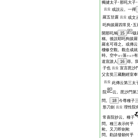
獨揵太子･那吒大子
云云
或説云。一禪
羅五甘露
云云
或文
吒狗拔羅四常見･五
開那吒鳩
15
跋
稱。後説耶吒狗拔羅
羅名可尋之。或傳云
樓修空觀。觀念成就
時。空中
落
有
ヨリ
ケルヲ
道宣誰人
16
尋。
子也
宣言毘沙
云云
父玄奘三藏翻經室奉
云云
此傳云第三太
院
云。毘沙門第
問。
18
今尊種子
形刀劍
理性院
云云
常喜院抄云。種子
問。種三表示何乎 
歟。又刀即劍歟
問。勸請發願何乎 