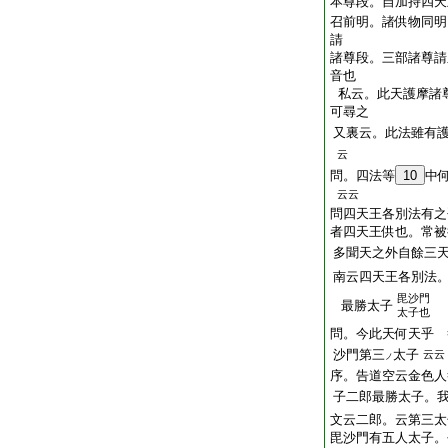
本尊段。自加持四天
召前明。諸供物同明
請
諸尊段。三部諸尊請
音也
私云。此天護摩諸
可尋之
又裏云。此法雖有
云
問。四法等
10
中
云云
問四天王各別法有之
者四天王供也。常被
多聞天之外自餘三
南云四天王各別法
毘沙門
最勝太子
太子也
問。今此天何天乎 
沙門第三
太子
云云
ノ
序。告道空云金色人
子二郎最勝太子。
文云二郎。云第三太
毘沙門有五人太子。