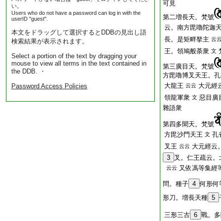
可見
い。
Users who do not have a password can log in with the
第二増長天。梵號
userID "guest".
云。南方毘嚕陀迦
本文をドラッグして選択するとDDBの見出し語
長。是矩畔拏主
云
検索結果が表示されます。
王。領鳩般荼衆
文
Select a portion of the text by dragging your
mouse to view all terms in the text contained in
第三廣目天。梵號
the DDB. ・
方毘嚕博叉天王。孔
大龍王
大元經
Password Access Policies
云云
領龍軍衆
惡目廣
文
雜語衆
第四多聞天。梵號
方毘沙門天王
孔
文
叉王
大元經云
云云
3
叉。仁王疏云。
又依馮等集經
云云
問。種子
4
何形何
形刀。増長天種
5
三形三古
6
戰。多