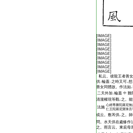
[IMAGE]
[IMAGE]
[IMAGE]
[IMAGE]
[IMAGE]
[IMAGE]
[IMAGE]
[IMAGE]
[IMAGE]
私云。彼龍王者善女
供
輪蓋
之時又可
想
二
一
レ
善女同體故。作法如
レ
二天外加
輪蓋
難
中
二
清瀧權現等觀
之。能
レ
心經尊勝陀羅尼無
法施
仁王陀羅尼寶珠言
或云。敷䒾供
之。師
レ
問。水天供在處修作
之。雨言云。東庇母