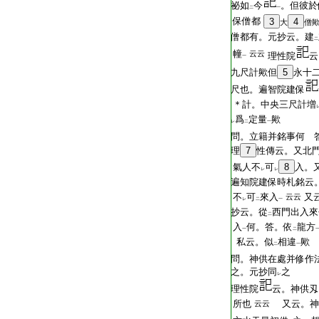
祕如
今
。但彼於
二
一
保僧都
3
4
大
僧
僧都有。元抄云。建
二
幢
云云
理性院
云
一
九尺計歟但
5
永十
尺也。遍智院建保
＊計。中央三尺計増
爲
定量
歟
レ
二
一
問。立籍并銘事何 
理
7
性傳云。又北
氣人不
可
8
入。
レ
レ
遍知院建保時札銘云
不
可
來入
又
云云
レ
二
一
抄云。從
西門出入來
二
入
何。答。依
龍方
一
二
私云。似
相違
歟
二
一
問。神供在處并修作
之。元抄同
之
レ
理性院
云。神供刄
所也
又云。神
云云