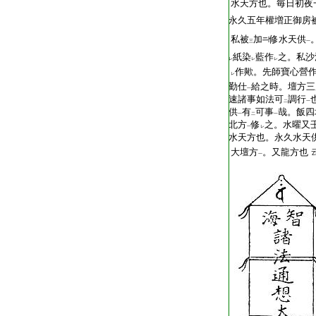
水天方也。毎日初夜
永久五年權増正御房
私被
加
修水天供
三
一
紙染
藍作
之。私沙
レ
レ
レ
作歟。先師寶心營
レ
勤仕
給之時。壇方三
一
速諸事如法可
調行
二
一
供
有
可事
哉。飯四
一
二
一
北方
修
之。水曜又
一
レ
水天方也。永久水天
大壇方
。又龍方也
一