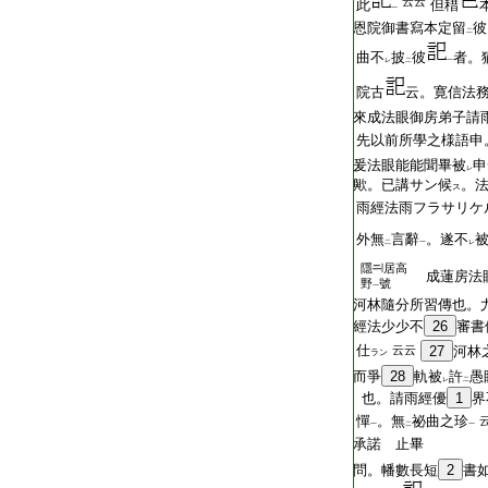
云云
此
但稓
一
恩院御書寫本定留
彼
二
曲不
披
彼
者。
レ
二
一
院古
云。寛信法
來成法眼御房弟子請
先以前所學之様語申
爰法眼能能聞畢被
申
レ
歟。已講サン候
。
ス
雨經法雨フラサリケ
外無
言辭
。遂不
二
一
レ
隱
居高
成蓮房法
野
號
一
河林隨分所習傳也。
經法少少不
26
審書
仕
云云
27
河林
ラン
而爭
28
軌被
許
愚
レ
二
也。請雨經優
1
界
憚
。無
祕曲之珍
一
二
一
承諾 止畢
問。幡數長短
2
書