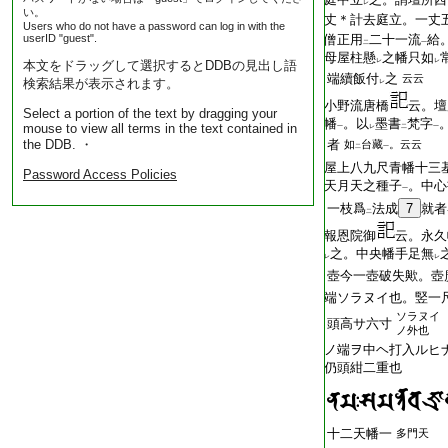
レ
い。
丈＊計去庭立。一丈
Users who do not have a password can log in with the
userID "guest".
僧正用
二十一流
給
二
一
母屋柱懸
之幡只如
レ
レ
本文をドラッグして選択するとDDBの見出し語
端續飯付
之
云云
検索結果が表示されます。
レ
小野流唐橋
云。壇
Select a portion of the text by dragging your
幡
。以
墨書
梵字
mouse to view all terms in the text contained in
一
レ
二
一
the DDB. ・
者
如
台藏
。云云
二
一
屋上八九尺青幡十三
Password Access Policies
天月天之種子
。中心
一
一枝爲
法成
7
就者
二
報恩院御
云。永久
之。中央幡手足無
レ
レ
壺今一壺破失歟。壺
端ソラヌイ也。竪一
ソラヌイ
頭高サ六寸
ノ外也
ノ端ヲ中ヘ打入ルヒ
仍頭紺二重也
十二天幡一
多門天