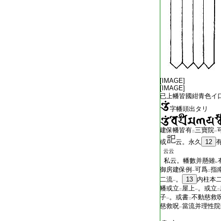
[IMAGE]
[IMAGE]
已上幡皆國紺青色イ
字幡頭出タリ
建保幡皆有
三寶院
二
一
或
云。永久
12
云云
私云。幡數并懸雖
レ
御房建保例
可爲
指
一
二
二流
。
13
内柱本
一
幡或立
屋上
。或立
二
一
二
子
。或書
不動慈救
一
二
慈救呪
當流并理性院
一