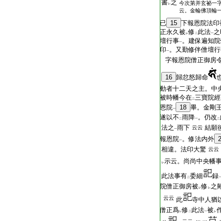
書
之
今次第并玄祕一
レ
云。金輪佛頂輪
已
15
下報恩院法印
正永久被
修
此法
之
レ
二
一
壇行事
。建保遍知院
一
印
。又勤修伴僧壇行
一
字報恩院僧正御房
16
歸忿怒歸命
動者十二天之主。中
被時幡今在
三寶院經
二
恩院
18
畢。金剛
一
遂以不
雨降
。仍改
二
一
二
法之
雨下
結願
云云
一
報恩院
。修法内外
一
相違。法印大驚
云云
示云。尚尚中央幡
レ
此法事有
委細
録
二
院僧正御房被
修
之
レ
レ
云云
此
寺中人猶
僧正爲
修
此法
被
レ
二
一
レ