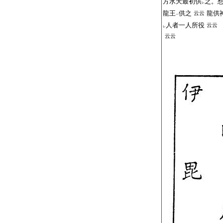
方水天最初供
之。
レ
龍王
供之
龍供
云云
一
人者一人所役
云云
レ
云云