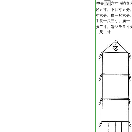
中壺
9
六寸
端内也
竪五寸。下四寸五分
寸六分。廣一尺六分
手長一尺三寸。廣一
廣二寸。端ソラヌイ
二尺二寸