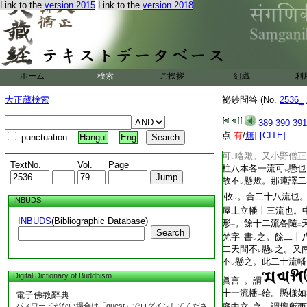
Link to the
version 2015
Link to the
version 2018
已上幡都合四十
計幢懸
庭也。是依
濟
レ
二
圖在
別。
レ
理性院
云云
皆有
板敷
。壇所四
二
一
也。上立
十二天幡
ホーム
検索
ご挨拶
組織
利
二
一
眞言梵本書
之。中央
レ
大正蔵検索
祕鈔問答 (No.
2536_
幡十三本也。
色。内陣幡二十八流
389
390
391
右二流也。或角柱各
点:
有
/
無
]
[CITE]
punctuation
Hangul
Eng
流可
書
諸龍眞言
也
レ
二
一
可
略歟。又小野僧正
レ
TextNo.
Vol.
Page
柱八本各一流可
懸也
レ
故不
懸歟。那連譯二
レ
牧
。合二十八流也
INBUDS
レ
屋上立幡十三流也。
INBUDS
(Bibliographic Database)
形
。餘十二流各隨
一
二
Search
梵字
書
之。餘二十
一
レ
二天間不
懸
之。又
レ
レ
不
懸之。此二十流幡
レ
Digital Dictionary of Buddhism
眞言
。謂
一
十一流幡
給。懸様如
電子佛教辭典
一
パスワードがない場合は「guest」でログインしてくださ
庭中立
之。謂壇所西