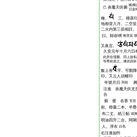
蝋燭
炎魔天供圖
已
日亥
種。
三。檀荼印
地相背入月。二空並
二火内第三節相跓。
曰。歸命嚩
無背反
又眞言。
久安元年十月六日
此所在壇圖。同上故私
等尊前居之。佛供四坏
飯上有
字。可觀降
印。又云人頭幢印
年號月日
興
同前
注進 炎魔天供支
合
蘇 蜜 名香
安息
前。燈臺二本。半疊
布二丈。紙三帖
或
明油四升二合。阿闍
人。淨衣
白色
右注進如件