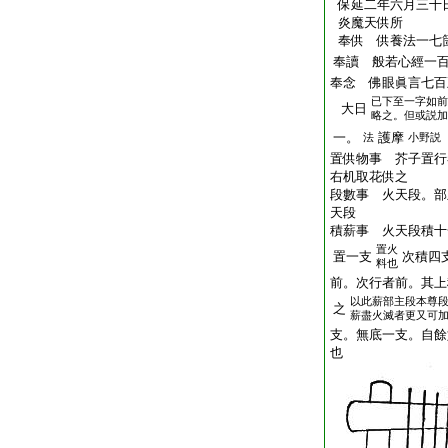
保延二年六月三十
炎魔天供所
奉供 供養法一七
奉讀 般若心經一
奉念 佛眼眞言七百
已下至一字如前
大日
略之。但或説加
一。
護摩
法
小野説
置供物事 芥子置行
右机取花供之
段數事 火天段。部
天段
積薪事 火天段積十
置火
置一支
次積四
料也
前。次行者前。其上
以此薪部主段本尊
之
薪盡火滅者更又可
支。無底一支。自餘
也