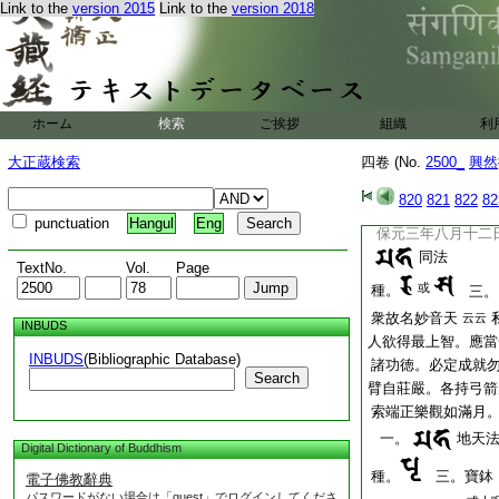
Link to the
version 2015
Link to the
version 2018
小野。眼
同
祈修之
種。
三。星形 
小折紙。
以十八道
私略之
ホーム
検索
ご挨拶
組織
利
佛供二坏居之。初夜
保元三年九月三十
大正蔵検索
四卷 (No.
2500_
興然
一。
辨才天
禪
820
821
822
82
種。
三。琵琶 
punctuation
Hangul
Eng
保元三年八月十二
同法
TextNo.
Vol.
Page
或
種。
三。
衆故名妙音天
云云
INBUDS
人欲得最上智。應當
INBUDS
(Bibliographic Database)
諸功徳。必定成就
Search
臂自莊嚴。各持弓箭
索端正樂觀如滿月
一。
地天
Digital Dictionary of Buddhism
種。
三。寶鉢
電子佛教辭典
パスワードがない場合は「guest」でログインしてくださ