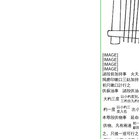
[IMAGE]
[IMAGE]
[IMAGE]
[IMAGE]
諸段前加持事 火天
羯磨印嗽口三鈷加持
初只嗽口計行之
供蘇油事 諸段供油
以小杓度別
大杓三度
三杓合九杓
以小杓三
杓一度
次
度入也
本尊段供物事 延命
初
供物。凡有兩邊
獻
之。只後一巡可行之