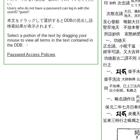
或大
印
次念誦
如軌
い。
ヒリ
Users who do not have a password can log in with the
大日。藥
userID "guest".
次散念誦
地天。吉
本文をドラッグして選択するとDDBの見出し語
至心發願 唯願大日
検索結果が表示されます。
堅窂地天 不捨本誓
所設妙供 哀愍納
Select a portion of the text by dragging your
mouse to view all terms in the text contained in
一。功徳天
the DDB. ・
正念誦。小呪千返 
經等可讀。又大吉祥
Password Access Policies
功徳新古二譯不同
行之
一。
柴手
柴手洗法
大師御傳
云
不知傳。已上三法
同
出小折紙。私略之
此
一。略念誦作法
折
保元二年七月日奉
一。
炎魔
近來三時行之蝋燭之