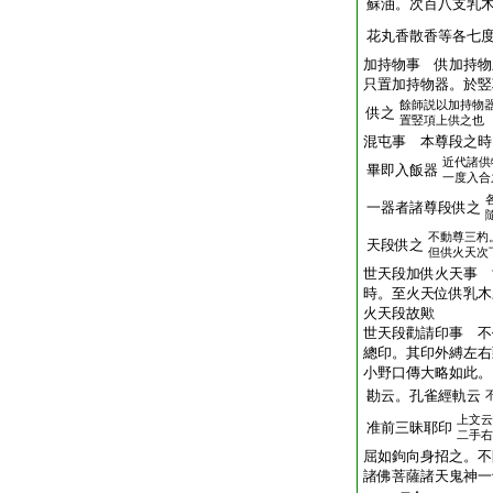
蘇油。次百八支乳
花丸香散香等各七
加持物事 供加持物
只置加持物器。於竪
餘師説以加持物
供之
置竪項上供之也
混屯事 本尊段之時
近代諸供
畢即入飯器
一度入合
一器者諸尊段供之
不動尊三杓
天段供之
但供火天次
世天段加供火天事 
時。至火天位供乳木
火天段故歟
世天段勸請印事 不
總印。其印外縛左右
小野口傳大略如此。
勘云。孔雀經軌云
上文云
准前三昧耶印
二手右
屈如鉤向身招之。不
諸佛菩薩諸天鬼神一