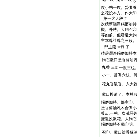
ツ
度小杓一度。普供養
之花投本方。作大印
第一火天段了
次積薪灑淨羯磨加持
觀。外縛。大鉤召印
等如前。但發遣大鉤
主本尊諸尊之三段。
部主段
了
大日
積薪灑淨羯磨加持本
鉤召嗽口塗香蘇油
丸香
三度
一度三也
小一。普供六枝。
花丸香散香。入大
嗽口撥遣了。本尊
羯磨加持。部主印。
塗香蘇油乳木合供小
尊
一杓。次滅惡
ニハ
撥遣投衆花。大鉤召
羯磨加持不動印明。
召印。嗽口塗香蘇