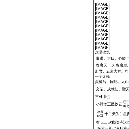
[IMAGE]
[IMAGE]
[IMAGE]
[IMAGE]
[IMAGE]
[IMAGE]
[IMAGE]
[IMAGE]
[IMAGE]
[IMAGE]
[IMAGE]
念誦次第
佛眼。大日。心經
炎魔天
炎魔后
千反
府君。五道大神。司
一字金輪
炎魔后。同妃。太山
文荼。成就仙。聖
言可用也
已
小野僧正星抄云
略
故書
十二天供并星
此耳
右
次勸修寺説
云云
保元三年七月日奉