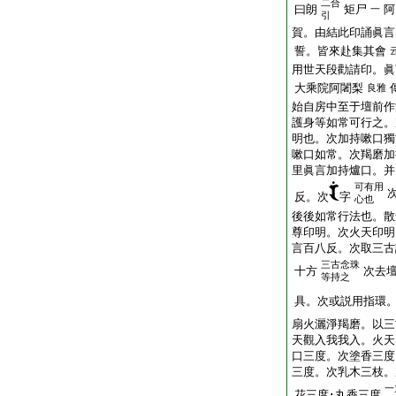
二合
曰朗
矩尸
阿
一
引
賀。由結此印誦眞言
誓。皆來赴集其會
用世天段勸請印。眞
大乘院阿闍梨
良雅
始自房中至于壇前作
護身等如常可行之。
明也。次加持嗽口獨
嗽口如常。次羯磨加
里眞言加持爐口。并
可有用
反。次
字
心也
後後如常行法也。散
尊印明。次火天印明
言百八反。次取三古
三古念珠
十方
次去
等持之
具。次或説用指環
扇火灑淨羯磨。以三
天觀入我我入。火天
口三度。次塗香三度
三度。次乳木三枝。
一
花三度･丸香三度