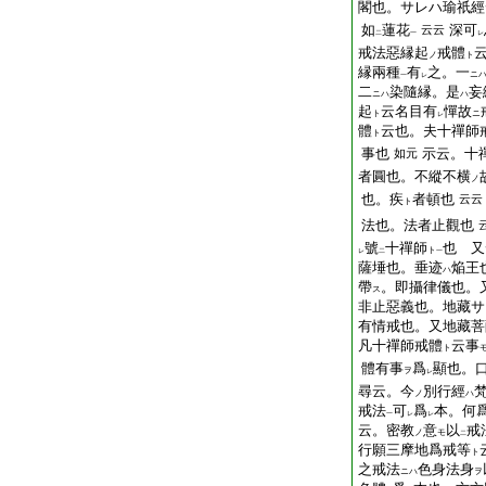
閣也。サレハ瑜祇經
如
蓮花
深可
云云
二
一
レ
戒法惡縁起
戒體
ノ
ト
縁兩種
有
之。一
ニ
一
レ
二
染隨縁。是
妄
ニハ
ハ
起
云名目有
憚故
ト
ニ
レ
體
云也。夫十禪師
ト
事也
示云。十
如元
者圓也。不縱不横
ノ
也。疾
者頓也
云云
ト
法也。法者止觀也
號
十禪師
也 又
ト
レ
二
一
薩埵也。垂迹
焔王
ハ
帶
。即攝律儀也。
ス
非止惡義也。地藏サ
有情戒也。又地藏菩
凡十禪師戒體
云事
ト
體有事
爲
顯也。
ヲ
レ
尋云。今
別行經
ノ
ハ
戒法
可
爲
本。何
一
レ
レ
云。密教
意
以
戒
ノ
モ
二
行願三摩地爲戒等
ト
之戒法
色身法身
ニハ
ヲ