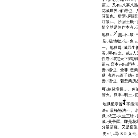
ノ
ヲ
ス
二
顯
。又有
八寒八熱
ス
二
花藏世界
莊嚴也。
ノ
莊嚴也。所謂
兩部
ル
莊嚴
。所居土既
ト
ニ
一
情全體是無作本有
ノ
地獄
無
不
破
ト
レ
レ
二
勝
破地獄
法
也
云
ノ
ノ
一
一。地獄爲
滅罪生
二
卷
釋有
之。或
人
ノ
ル
レ
性寺
禪定天下御讀
ノ
留
寫本
令
所持
ラレ
ヲ
二
一
善
器也。全非
惡業
ノ
二
獄
者經
百千劫
テ
ヲ
一
二
一
善
徳也。若惡業所
ノ
可
練習増長
。何
ス
二
一
智火。獄率
明王
ハ
ノ
地獄極寒苦
字能
法
最極祕法
。
ニ
アリ
一
獄
依正
火生三昧
ノ
ト
一
藏
曼荼羅。即是花
ノ
分曼荼羅。又是密嚴
更
可
尋
又云
云云
ニ
レ