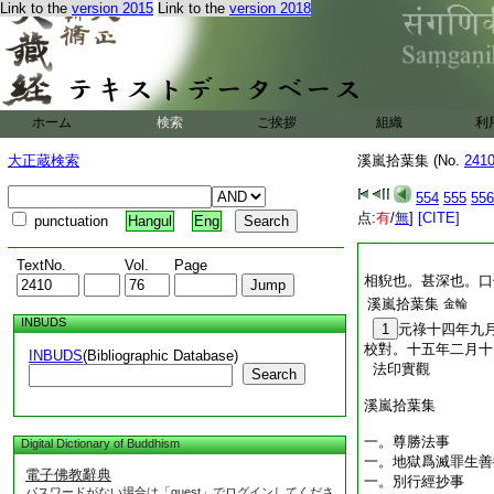
Link to the
version 2015
Link to the
version 2018
ホーム
検索
ご挨拶
組織
利
大正蔵検索
溪嵐拾葉集 (No.
241
554
555
556
点:
有
/
無
]
[CITE]
punctuation
Hangul
Eng
TextNo.
Vol.
Page
相貎也。甚深也。口
溪嵐拾葉集
金輪
INBUDS
1
元祿十四年九
校對。十五年二月十
INBUDS
(Bibliographic Database)
法印實觀
Search
溪嵐拾葉集
一。尊勝法事
Digital Dictionary of Buddhism
一。地獄爲滅罪生善
電子佛教辭典
一。別行經抄事
パスワードがない場合は「guest」でログインしてくださ