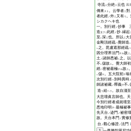
寺流
分絶
云也
云
ニ
ト
傳來
。云學者
對
スト
ニ
者此經
外
又有
。
ノ
ニ
リ
シカクヘキ也
一。別行經
抄事 
ノ
造
此經
抄
縁起
玉フ
ノ
二
一
至
深
也。所以
大
ニ
ニ
レ
金剛頂經疏
覺師造
ハ
レ
之。毘盧遮那經疏
ハ
レ
因分理界法門
故
ナル
ニ
土
諸師悉祕
之。以
ノ
レ
不
儲故
。覺大師初
ニ
レ
經
密祕最極
故
ハ
ナル
ニ
儲
。五大院初
瑜
ケ
テ
レ
次別行經
別時異時
ハ
師諸祕藏
釋義
不
ノ
ヲ
レ
造
給
。故自淺至
リ
ヘリ
大悲壇眞言師也。天
今別行經者成就壇至
悉地印明
最極祕事
ヲ
一
先天台
迹門
祕密
ノ
ノ
故。天台本門
實修
ノ
台
觀心修證
法門
ノ
ノ
1
一尊勝陀羅尼功