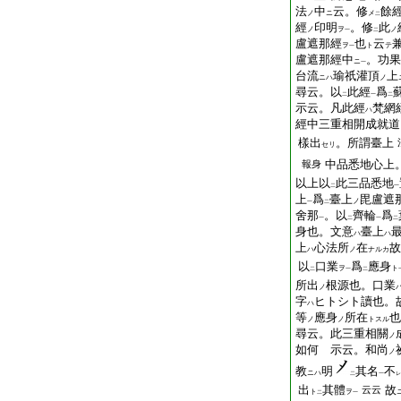
法
中
云。修
餘
ノ
ニ
メ
二
經
印明
。修
此
ノ
ヲ
ノ
一
二
盧遮那經
也
云
ヲ
ト
テ
一
盧遮那經中
。功果
ニ
一
台流
瑜祇灌頂
上
ニハ
ノ
尋云。以
此經
爲
二
一
二
示云。凡此經
梵網
ハ
經中三重相開成就道
樣出
。所謂臺上
セリ
中品悉地心上
報身
以上以
此三品悉地
二
一
上
爲
臺上
毘盧遮
ノ
一
二
舍那
。以
齊輪
爲
一
二
一
二
身也。文意
臺上
ハ
ハ
上
心法所
在
故
ハ
ノ
ナルカ
以
口業
爲
應身
ヲ
ト
二
一
二
所出
根源也。口業
ノ
字
ヒトシト讀也。
ハ
等
應身
所在
也
ノ
ノ
トスル
尋云。此三重相關
ノ
如何 示云。和尚
ノ
教
明
其名
不
ニハ
二
一
レ
出
其體
故
云云
ト
ヲ
二
一