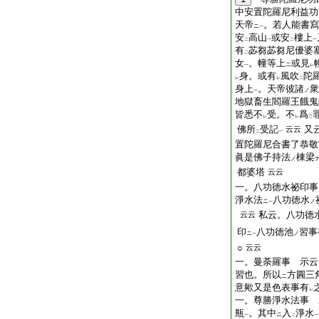
中安置陀羅尼利益功
天帝
。若人能書寫
ニ
一
安
高山
或安
樓上
二
一
二
一
有
苾芻苾芻尼優婆
二
女
。幢等上
或見
ニ
一
レ
身。或有
風吹
陀
レ
レ
二
身上
。天帝彼諸
衆
ノ
一
地獄畜生閻羅王餓鬼
皆悉不
受。不
爲
レ
レ
三
佛所
受記
又
云云
二
一
置陀羅尼合書了恭敬
眞是佛子持法
棟梁
ノ
都婆塔
云云
一。八功徳水祕印事
淨水法
八功徳水
ニ
ノ
一
私云。八功徳
云云
印
八功徳池
習事
ニ
ノ
一
○
云云
一。曼荼羅事 示云
習也。所以
方圓三
ニ
意歟又是色表事有
レ
一。尊勝淨水法事 
瓶
。其中
入
淨水
ニ
一
二
一