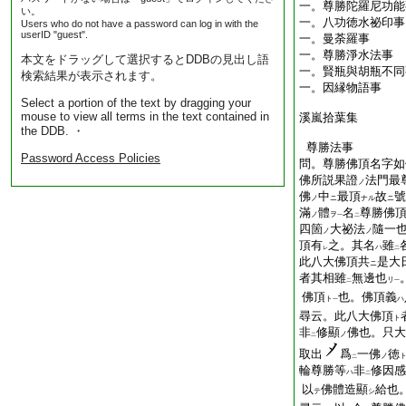
一。尊勝陀羅尼功能
い。
一。八功徳水祕印事
Users who do not have a password can log in with the
userID "guest".
一。曼荼羅事
一。尊勝淨水法事
本文をドラッグして選択するとDDBの見出し語
一。賢瓶與胡瓶不同
検索結果が表示されます。
一。因縁物語事
Select a portion of the text by dragging your
mouse to view all terms in the text contained in
溪嵐拾葉集
the DDB. ・
尊勝法事
Password Access Policies
問。尊勝佛頂名字如
佛所説果證
法門最
ノ
佛
中
最頂
故
號
ノ
ニ
ナル
ニ
滿
體
名
尊勝佛
ノ
ヲ
一
二
四箇
大祕法
隨一
ノ
ノ
頂有
之。其名
雖
ハ
レ
二
此八大佛頂共
是大
ニ
者其相雖
無邊也
リ
二
一
佛頂
也。佛頂義
ト
ハ
一
尋云。此八大佛頂
ト
非
修顯
佛也。只大
ノ
二
取出
爲
一佛
徳
ノ
二
輪尊勝等
非
修因感
ハ
二
以
佛體造顯
給也
テ
シ