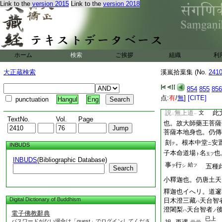
Link to the
version 2015
Link to the
version 2018
帝
王子也。佛法東
ノ
八幡大菩薩
姫宮妙
ノ
住
給
故
三津百枝
シ
フ
ニ
一子不生事
歎
。
ヲ
キ
覺
聞
給
三津河
ニ
ニ
ノ
ホーム
検索
ご挨拶
組織
利
有
佛性
。如來常住
二
一
尋
登
此浪
給
ニ
テ
リ
ノ
大正蔵検索
溪嵐拾葉集 (No.
241
給
寺
建立
祈請
ヲ
シ
854
855
856
師經
七箇日
。
嬭
テ
二
一
点:
有
/
無
]
[CITE]
punctuation
Hangul
Eng
於清淨土
。愍
衆
生
一
一
説
無上道
此文
文
二
一
TextNo.
Vol.
Page
也。故大師藥王菩薩
菩薩本地身也。仍傳
刻
。根本中堂
安
テ
ニ
INBUDS
子本命道場
名
也
ト
玉フ
INBUDS
(Bibliographic Database)
事
行
給
五種此
フ
ヲ
シ
Search
小釋迦也。仍唐土天
釋迦也イへリ。道邃
Digital Dictionary of Buddhism
日木澄三藏
天台智
ハ
澄闍梨
天台智者
ハ
ノ
電子佛教辭典
已上
パスワードがない場合は「guest」でログインしてくださ