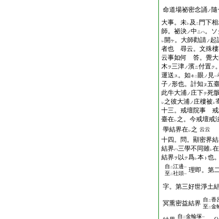
命道場祕密念誦
隨
ノ
大事。未
及
門下相
レ
二
師。祕決
中
。ソ
ノ
ニハ
開
。大師勸請
起
ケ
ノ
レ
者也 尋云。文殊樓
云事如何 答。覺大
木
三津
濱
付置
ヲ
ノ
ニ
ク
運送
。如
眼
見
ス
キ
ノ
二
一
子
形也。計知
五
ノ
ヌ
此牛大浦
庄下
死
ノ
テ
之彼大浦
庄樓被
ノ
レ
レ
十三。戒壇院事 戒
臺在
之。今戒壇戒
レ
學結界在
之
云云
レ
十四。問。顯密界結
結界
三學不同雖
在
ハ
レ
結界
以
爲
本
也
ヲ
テ
ト
レ
自
江邊
二
一
理即。第
至
社頭
二
一
字。第三好世淨土
自
香
二
冥熏密益結界
至
金
二
自
金輪塚
二
一