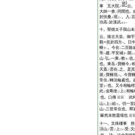
事 五大院
云。
ノ
大師一會
同聞也。
ノ
於扶桑
境
。入
ノ
ニ
一
二
功高
於漢武
ヨリ
二
一
十。聖徳太子我山未
云。推古天皇。御宇
觀
見於四方
。日
一
幢
。今在
二百餘
ヲ
一
二
帝
建
平安城
開
ハ
ヲ
シ
二
一
山
弘
一乘
教
也
ノ
ヲ
一
二
一
也。東岳
寶幢今
ノ
ノ
天蓋
雲在
之。是其
ノ
レ
彼
寶幢現
。今寶
ノ
ハ
常住
轉法輪處也。
ノ
堂
也。又今相輪樘
ト
一
此
金剛坐
上
相輪
ノ
ノ
ニ
也。口傳
此時
云云
山
上
給
。仍一堂
ニ
リ
フ
山
三世常住也。釋
ハ
儼然未散靈場也
云
十一。文殊樓事 慈
涼山
雲
上
受
文
ノ
ノ
ニハ
二