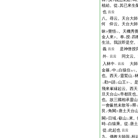
ノ
ヲ
シ
植給。從
其已來生
レ
也
云云
八。尋云。天台大師
何 仰云。天台大師
昧
覺悟
。天機秀
ヲ
シ
金人來
。奉
授
四
テ
レ
二
生法。我説即是空。
義
是神僧授與
云云
外
同文云。
云云
一
入林中
大師
云云
一
金篠
中
白猿住
ノ
ニ
セリ
也。西天
靈鷲山
ノ
ノ
勸
請
山王
。
シ
ヲ
レ
一
飛來峯縁起云。西天
旦天台山
帝都艮也
モ
也。故三國相承靈山
一會儼然未散等
釋
ヲ
艮
角闕
唐土天台
ノ
テ
闕
日域
叡山
來。
テ
ノ
ニ
時
白猿乘。從
唐土
ハ
二
從
此起也
云云
レ
九。傳教大師與
桓
二