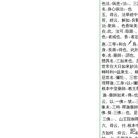
色法
病患
治
。三
ノ
ヲ
シ
名
身心病治
也
ト
二
一
五。尋云。法華經中
答。經云。解如
良
三
治
衆病
。色香味美
二
一
在
此。汝可
取眼
レ
二
一
色
者戒也。香
者
ト
ト
惠
三學
和合
爲
ノ
ヲ
身
長壽
得也。此
ノ
ヲ
奉
名
藥師
謂也。
ト
レ
二
一
體異名
三如來也。
ノ
世常住大日如來妙法
轉時利
益衆生
。
一
惡世名
彌陀
。三世
二
一
理釋迦
三身
以
彌
ノ
ヲ
テ
根本中堂藥師
教主
ハ
迦
藥師如來
傳
也
ハ
ト
ル
云。以
一佛
號
ヲ
ル
二
一
二
像末
三時
釋迦藥師
ノ
一
佛
擬
三佛
也。是
ニ
一
二
一
三佛
。山王院御
ニ
一
六。尋云。付
根本
二
方如何 仰云。