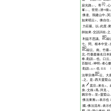
寂光路
。寄
心
ニ
一
二
峯
。世世
潜
衞
ニ
ニ
セ
一
佛達。我建山中
冥
ニ
如來唱云
。佛自住
ク
二
力莊嚴。以
此度
レ
二
師如來
交語詞在
之
一
レ
利益不思議。
録
七。問。根本中堂
ノ
録云。南。竹臺
ハ
北
竹臺叢篠名日本
ノ
奉
勸請
也。口云
シ
二
一
百餘社
神明
者心
ノ
ト
勸請
也
尋
云云
シ玉フ
一
法華宗傳
云。大
之。是
西天靈鷲山
ハ
レ
表
震旦
來生
。
ニ
ス
身
文殊
爲
拜見
ノ
ヲ
二
一
圓宗寺
至
靈鷲山
ニ
テ
一
佛法東漸
表示也
セリ
國
佛法流布
表示
ノ
ノ
釋
演
我山來給
時