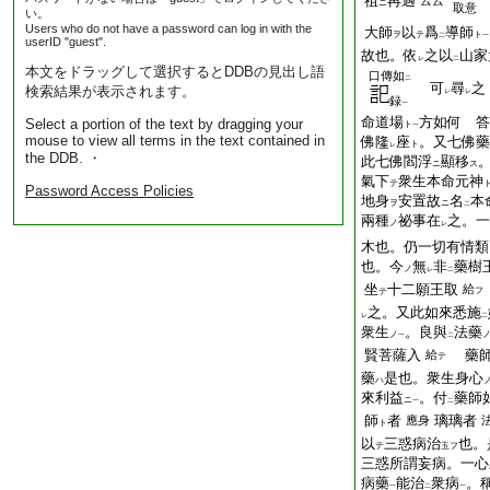
祖
再遇
云云
ニ
取意
い。
Users who do not have a password can log in with the
大師
以
爲
導師
ヲ
テ
ト
二
一
userID "guest".
故也。依
之以
山家
レ
二
本文をドラッグして選択するとDDBの見出し語
口傳如
二
可
尋
之
検索結果が表示されます。
レ
レ
録
一
命道場
方如何 答
Select a portion of the text by dragging your
ト
一
mouse to view all terms in the text contained in
佛隆
座
。又七佛藥
ト
レ
the DDB. ・
此七佛閻浮
顯移
ニ
ス
氣下
衆生本命元神
テ
Password Access Policies
地身
安置故
名
本
ヲ
ニ
二
兩種
祕事在
之。一
ノ
レ
木也。仍一切有情類
也。今
無
非
藥樹
ノ
レ
二
坐
十二願王取
給
フ
テ
之。又此如來悉施
レ
二
衆生
。良與
法藥
ノ
一
二
賢菩薩入
藥師
給
テ
藥
是也。衆生身心
ハ
來利益
。付
藥師
ニ
一
二
師
者
璃璃者
應身
ト
以
三惑病治
也。
テ
玉フ
三惑所謂妄病。一心
病藥
能治
衆病
。
一
二
一