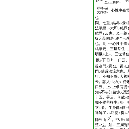
結界
分
至
天梯林
二
一
梯林
至
一
二
心性中臺
文殊樓
一
也
問。七重
結界
云
ノ
ト
法華經
六即
結界
ニ
ノ
一
結界
云也。又一義
ト
從凡聖同居
終至
テ
一
二
也。此上
心性中臺
ニ
結章云。三世常住
ニ
明蹴
上
。三世常
テ
ル
蹴
下
口云。
已上
テ
提迹門
意也。從
山
ノ
二
門
隨縁法流意也。
ノ
行。不知不覺
大善
ノ
云。謬入
此洞
傍
ヲ
二
一
口云。上
上求菩提
ハ
知
不
知諸佛
恩
モ
モ
ノ
レ
十五。尋云。何故
ソ
知不覺善根生
耶 
ル
立
者。生身佛
値
ト
ニ
テ
達解了
功徳
得
メル
ヲ
ル
師登山
。戒壇
迴
ヲ
殖
也。如
三周
ル
シ
二