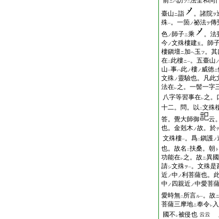
前
訪
法全和尚
ニハ
フ
二
臺山
詣
。諸院
ニ
ヲ
殊
。一箇
祕法
傳
ノ
ヲ
一
色
師子
乘
。法
ノ
ニ
今
文殊樓建
。師
ノ
玉
樓鎭壇
加
玉
。其
ニ
ヘ
フ
在
此樓
。五臺山
ニ
二
一
山
事
此
樓
威徳
ハ
ノ
ノ
ニ
一
文殊
靈驗也。凡此
ノ
法在
之。一髻一字
レ
八字等習事在
之。
レ
十二。問。以
文殊
二
答。覺大師御
云
也。金剋木
故。於
ノ
文殊樓
。爲
鎭護
ノ
一
二
也。故名
扶桑。朝
ト
二
功能在
之。故
異國
ニ
レ
請
文殊
。文殊是
シ
ヲ
一
近
中
利菩薩也。
ノ
ノ
中
四親近
中愛菩
ノ
ノ
愛時無
所言
。故
ル
二
一
菩薩三摩地
奉令
入
ニ
レ
國不
被侵也
云云
レ