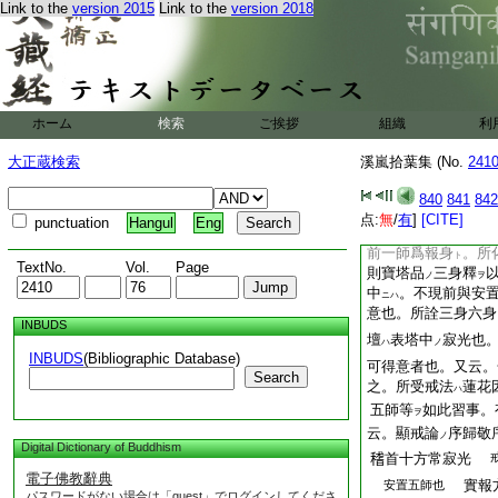
凡立六即位
事
。
Link to the
version 2015
Link to the
version 2018
ヲ
ハ
之天台御釋
。就
ニハ
習事有之。可聞之
尋云。今戒師
所
ヲハ
云。此事戒壇
習寂
ヲ
塔中
儀式
習也。
ノ
ト
ホーム
検索
ご挨拶
組織
利
貌
。塔爲法身。多
ヲ
次多寶表法身。釋迦
大正蔵検索
溪嵐拾葉集 (No.
241
重釋
祕藏
釋也。
ハ
ノ
安置釋迦文殊彌勒
ハ
840
841
842
習
。現前一師
不
ヒ
ヲハ
点:
無
/
有
]
[CITE]
punctuation
Hangul
Eng
云。不現前
五師與
ノ
前一師爲報身
。所
ト
TextNo.
Vol.
Page
則寶塔品
三身釋
ノ
ヲ
中
。不現前與安
ニハ
意也。所詮三身六身
INBUDS
壇
表塔中
寂光也
ハ
ノ
INBUDS
(Bibliographic Database)
可得意者也。又云。
Search
之。所受戒法
蓮花
ハ
五師等
如此習事。
ヲ
云。顯戒論
序歸敬
ノ
Digital Dictionary of Buddhism
𥡴首十方常寂光
電子佛教辭典
實報
安置五師也
パスワードがない場合は「guest」でログインしてくださ