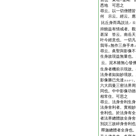
ハ
悉地 可思之
尋云。以一切僧體皆
何 示云。經云。應
比丘身而爲説法
云
ノ
持饒益有情戒者。觀
甚深 答云。南岳天
叶今經意也。一切凡
我等
無作三身手本
カ
尋云。眞聖與影像不
生身故現益無量也。
云。泥木雖無心發
生身者機前示現故。
法身者如如妙境故。
影像勝已先達
タルナリ
六大四曼三密法界
同也。中中影像功徳
相常住。可思之
尋云。法身舍利生身
法身舍利者。實相妙
舍利也。於法身有全
者法界總體故全身舍
別説三故碎身舍利也
釋迦總體者全身也