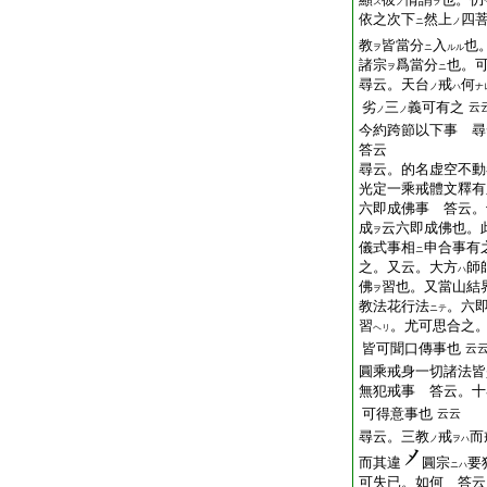
ス
ノ
ヲ
依之次下
然上
四
ニ
ノ
教
皆當分
入
也
ヲ
ニ
ルル
諸宗
爲當分
也。
ヲ
ニ
尋云。天台
戒
何
ノ
ハ
ナ
劣
三
義可有之
云
ノ
ノ
今約跨節以下事 尋
答云
尋云。的名虚空不動
光定一乘戒體文釋有
六即成佛事 答云
成
云六即成佛也
ヲ
儀式事相
申合事有
ニ
之。又云。大方
師
ハ
佛
習也。又當山結
ヲ
教法花行法
。六即
ニテ
習
。尤可思合之
ヘリ
皆可聞口傳事也
云
圓乘戒身一切諸法皆
無犯戒事 答云。十
可得意事也
云云
尋云。三教
戒
而
ノ
ヲハ
而其違
圓宗
要
ニハ
可失已。如何 答云