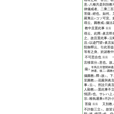
意
八種共是則別教
ハ
律儀戒者。二乘二百
菩薩
經也。如何。
ノ
羅夷云
コソ可宜。
テ
尋云。圓教戒
攝法
ニ
教中且置此事
云云
尋云。此釋
眞言即身
ハ
之。故且置此事
云
ト
且
以迹門望
眞言
ク
テ
院御釋云。引此菩提
等有之身。於諸教中
不可思合也
一
云云
言移當分
意也。故
ニ
羊馬日月聲聞神通
薩
ヲ
神通。後二
圓教
ハ
攝圓教
釋
故
。下
ニ
リ
ニ
至圓教
花嚴與眞
ニハ
事
云
。所詮只眞
ト
ハ
人顯教
置此事不
ニハ
情謂
也。サレハ上
ヲ
宗
唯執通乘○不許
ハ
菩薩
又別教
云云
不許餘三立
。故皆
リ
顯
彼
情謂
也。仍