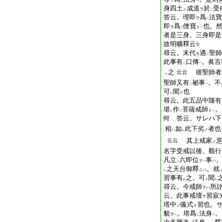
ヲ
二
一
身四土
成道
於
受
ノ
ヲ
二
答云。理即
爲
法寶
ヲ
二
即
爲
僧寶
也。
ヲ
ト
二
一
者是三身。三身即是
故明曠釋云○
尋云。末代
遇
聖師
モ
二
此事有
口傳
。眞言
二
一
之
彼聖師者
云云
レ
聖師又有
祕事
。不
二
一
可
聞
也
ス
レ
尋云。此五品中隨有
堪
作
菩薩戒師
。
ト
レ
二
一
何 答云。サレハ下
相
如
此下劣
者也
ハ
ノ
レ
其上戒家
云云
ノ
名字受戒以後。觀行
凡立
六即位
事
ヲ
ハ
二
一
之天台御釋
。就
ニハ
レ
習事有
之。可
聞
レ
レ
レ
尋云。今戒師
所
ヲハ
云。此事戒壇
習寂
ヲ
塔中
儀式
習也。
ノ
ト
貌
。塔爲
法身
。
ヲ
一
二
一