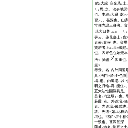
結
大縁
寂光爲
土
二
一
レ
可
思
之。法身地照
レ
レ
也。本結
大縁
處
ヲ
二
一
習
。甚深也。山家
アリ
常住内證三身佛。實
現大日尊
可
云云
レ
尋云。蓮花臺上
寶
ト
者表
實報
也。寶塔
二
一
寶塔者上
果
義也
ル
ニ
レ
也。因果色心始覺本
法
攝盡
習事也
ヲ
一
盡
ス
尋云。名
内外兩道
二
具
法門
於
外色依
ノ
ヲ
二
場
也。内道場
以
ハ
一
二
明之月輪
爲
能住
一
二
一
五大法性圓滿具足。
是名
内道場
也。
ト
二
一
莊嚴
者。外道場
儀
ノ
一
者。内道場
儀式也
ノ
故。先徳
如
此釋給
モ
レ
塔也。戒家
塔中相
ノ
一致也。甚深甚深 
薩戒
地名
常寂光土
一
二