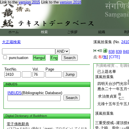
Link to the
version 2015
Link to the
version 2018
藏所具
律儀
名
ノ
ヲハ
二
尋云。三學入門不同
羅淸淨徳
爲
戒也
ヲ
一
レ
體也。惠者以
簡擇
二
一
廣釋事 答云。廣釋
ホーム
検索
ご挨拶
組織
利
論者作
名字
。説
ヲ
二
一
文云。前賢戒儀已及
大正蔵検索
溪嵐拾葉集 (No.
241
監吹。遂令
直往之
三
揉
。文義遍
遺
トテ
ク
二
838
839
840
權實
。總是廣釋務
ル
一
点:
有
/
無
]
[CITE]
punctuation
Hangul
Eng
文
者。正是廣釋者
一
判廣略權實
。彰圓
一
TextNo.
Vol.
Page
已上題名畢
溪嵐拾葉集
四明天台沙門光宗
INBUDS
應永二十一年五月
INBUDS
(Bibliographic Database)
俗
求法僧貞算
Search
七二
元祿十五年壬午五
溪嵐拾葉集
Digital Dictionary of Buddhism
三重受授戒
灌頂授
電子佛教辭典
ハ
受
之時。房中
パスワードがない場合は「guest」でログインしてくださ
ニテモ
レ