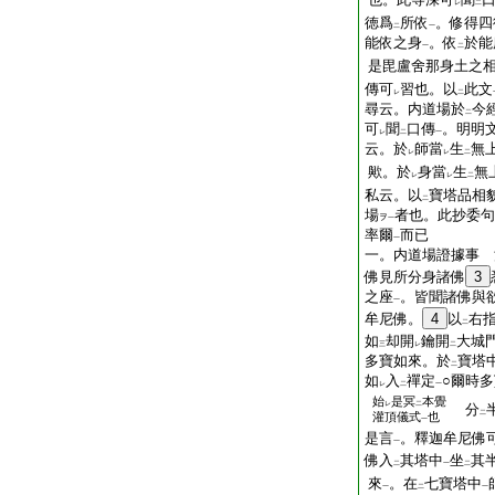
レ
二
徳爲
所依
。修得四
二
一
能依之身
。依
於能
一
二
是毘盧舍那身土之
傳可
習也。以
此文
レ
二
尋云。内道場於
今
二
可
聞
口傳
。明明
レ
二
一
云。於
師當
生
無
レ
レ
二
歟。於
身當
生
無
レ
レ
二
私云。以
寶塔品相
二
場
者也。此抄委句
ヲ
一
率爾
而已
一
一。内道場證據事 
佛見所分身諸佛
3
之座
。皆聞諸佛與
一
牟尼佛。
4
以
右
二
如
却開
鑰開
大城
三
レ
二
多寶如來。於
寶塔
二
如
入
禪定
○爾時
レ
二
一
始
是冥
本覺
レ
二
分
二
灌頂儀式
也
一
是言
。釋迦牟尼佛
一
佛入
其塔中
坐
其
二
一
二
來
。在
七寶塔中
一
二
一