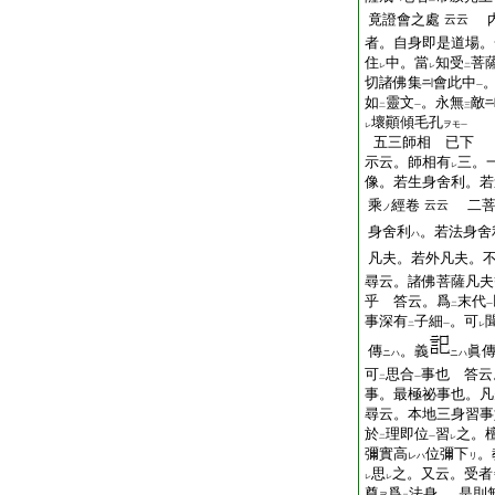
竟證會之處
内
云云
者。自身即是道場。
住
中。當
知受
菩
レ
レ
二
切諸佛集
會此中
一
如
靈文
。永無
敵
二
一
三
壞顚傾毛孔
ヲモ
レ
一
五三師相 已下
示云。師相有
三。
レ
像。若生身舍利。若
乘
經卷
二菩
云云
ノ
身舍利
。若法身舍
ハ
凡夫。若外凡夫。
尋云。諸佛菩薩凡夫
乎 答云。爲
末代
二
一
事深有
子細
。可
二
一
レ
傳
。義
眞
ニハ
ニハ
可
思合
事也 答云
二
一
事。最極祕事也。凡
尋云。本地三身習事
於
理即位
習
之。
二
一
レ
彌實高
位彌下
。
レハ
リ
思
之。又云。受者
レ
レ
尊
爲
法身
。是則