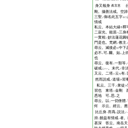
身又報身
台
眞言意
剛。攝善法戒。空諦
三聖
御名此五字
ノ
ヨリ
情戒
私云。本結大縁○釋
二寂光。能居
三身
ハ
一實相
妙法蓮花圓
ノ
門是也。梵網
教主
ノ
尋云。滅後必
中下
ス
必不
可
爾。如
上
レ
レ
レ
也
尋云。復有
一類等
ノ
二
破戒
。末代
非
ニハ
ノ
一
又云。二塔
云
有
ト
モ
二
然而説戒
道場
習
ノ
ヲ
私云。三千
衆徒
ノ
ヲ
習也 東塔
金剛 
ハ
悉地 可
思
之
レ
レ
尋云。以
一切僧體
二
一
何 示云。經云。應
比丘身
而爲
説法
ノ
一
二
持
饒益有情戒
者。
二
一
甚深 答云。南岳天