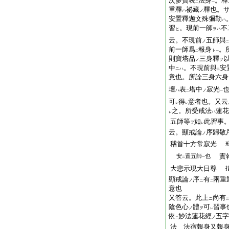
次多寶表
法身
。釋
二
一
重釋
祕藏
釋也。
ハ
ノ
安置釋迦文殊彌勒
ハ
習
。現前一師
不
ヒ
ヲハ
云。不現前
五師與
ノ
二
前一師爲
報身
。
ト
二
一
則寶塔品
三身釋
ノ
ヲ
中
。不現前與
安
ニハ
二
意也。所詮三身六身
壇
表
塔中
寂光
ハ
ノ
二
一
可
得
意者也。又云
レ
レ
之。所受戒法
蓮花
ハ
レ
五師等
如
此習事
ヲ
レ
云。顯戒論
序歸敬
ノ
𥡴首十方常寂光
實
安
置五師
也
二
一
大悲示現大日尊
顯戒論
序
有
兩重
ノ
ニ
二
意也
又答云。此上
尚有
ニ
二
陰色心
體
可
習事
ノ
ヲ
レ
依
妙法蓮花經
五字
ノ
二
法 法宿報身又報