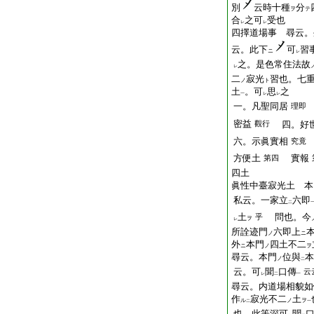
別
云時十種
分
ヲ
テ
合
之可
受也
レ
レ
四擇道場事 尋云。
云。此下
可
習
ニ
レ
之。是色常住法故
レ
二
寂光
習也。七
ノ
ト
土
。可
思
之
一
レ
レ
一。凡聖同居
理即
密益
觀行
四。好
六。示眞實相
究竟
方便土
實報
第四
四土
眞性中臺寂光土 本
私云。一家立
六即
二
土
問也。今
乎
ヲ
レ
所詮迹門
六即上
ノ
ニ
外
本門
四土不二
ニ
ノ
ヲ
尋云。本門
位與
本
ノ
二
云。可
聞
口傳
云
レ
二
一
尋云。内道場相貌如
作
寂光不二
土
ル
ノ
ヲ
二
一
也。此等深可
聞