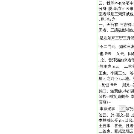
云。我等本有塔婆中
分身
脱
垢衣
云事
ヲ
一
二
一
室者即是三聚淨戒也
見
合
之
レ
レ
レ
一。天台有
三密釋
二
一
田者。三惑破斷相也
是則如來三密三身
不二門云。如來三
也
又云。因
云云
之。昔淨滿如來者
レ
教主也
二侯者
云云
王也。小國王也 答
壇
之時卜
地。
ヲ
シム
一
レ
見也
掘見
云云
レ
レ
銘曰。迦葉佛
時淸
ノ
師授
戒於貞觀帝
一
菩薩
ト
一
事寂光事
2
寂光
答云。於
靈文
習
二
一
レ
本尊戒師受者
以習
ヲ
レ
土云事 答云。性者
二義也。受戒道場云