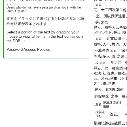
い。
云云
Users who do not have a password can log in with the
問。十二門次第生起
userID "guest".
之。所以我師連道
レ
本文をドラッグして選択するとDDBの見出し語
尋
之也
検索結果が表示されます。
レ
レ
尋云。戒持人云事如
Select a portion of the text by dragging your
生至
生不
失
此戒
レ
レ
レ
二
mouse to view all terms in the text contained in
此文口決
云云
アリ
the DDB. ・
戒持
人可
思也。天
レ
レ
Password Access Policies
不滅教也
深
云云
等爲
多人
設
之須
二
一
レ
レ
已
サテ此十
云云
尋云。此十種意樂
ハ
依法花
説也。故依
ノ
二
云。若有
利根已下
二
之可
得
意也
レ
レ
尋云。其相配如何
師瑠璃光
之事 藥
一
淨法身也攝律
璃者
光
儀戒
攝善法
答云。一
戒也
是四弘菩提
故爾云
カ