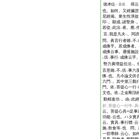
徳本位
尋云
云云
一
也。如何。又經據證
尼經偈。衆生性淨故
印
。顯成
諸聖身
一
二
一
若從
此法
者。應
二
一
レ
言
我是凡夫
。同
二
一
問。眞言行者雖
不
レ
レ
成佛乎。若成佛者
成佛云事。通慢施
倶
事行
成佛云乎
レ
二
一
勢力廣増益住法
。
一
言意雖
不
倶
事六
レ
レ
二
佛
也。凡今論文供
一
六門
。其中第三觀
一
門。依
菩提心一行
二
一
文也。依
之金剛頂
レ
勤精進功
。由
此
一
二
於
菩提心一行中
具
二
一
云。菩提心具
足事
功能
云也。ハタ實
一
云。實具
事行體
云
二
一
施
飮食等
也 問。
二
一
一切導師
云心。如
一