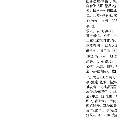
山佛法應
繁昌
。相
二
一
鎌倉佛法可
繁昌
也
二
一
云。日本一州圓機純
也。此釋
源依
山家
ハ
二
也
文云。我
云云
事
也
一
求云。以
何得
知。
レ
レ
甚不審也。如何 示
三藏弘經薩埵雖
多
レ
レ
乘流布國
。以五大
一
佛法
。晨旦有
4
ヲ
一
二
佛法
等
應
云云
一
レ
求云。以
何得
知。
レ
レ
如何 示云。我朝
ハ
道
者
信知
。故
ノ
ヲ
セリ
也。其故
天台宗天
ハ
令
流通
故歟。甚深
二
一
戒説者。此純諸菩薩
故於
受戒當位
。經
二
一
道
即座
顯
之也。
ヲ
ニ
レ
即入
諸佛位
。位同
二
一
瓔珞經云。其受戒者
諦信
此語
。是名

二
一
二
知見
。不
假
定
シテ
一
レ
二