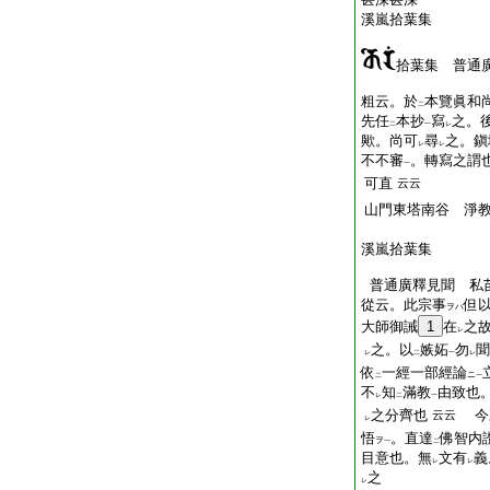
溪嵐拾葉集 
拾葉集 普通
粗云。於
本覽眞和
二
先任
本抄
寫
之。
二
一
レ
歟。尚可
尋
之。鎭
レ
レ
不不審
。轉寫之謂
一
可直
云云
山門東塔南谷 淨
溪嵐拾葉集
普通廣釋見聞 私
從云。此宗事
但
ヲハ
大師御誡
1
在
之
レ
之。以
嫉妬
勿
聞
レ
二
一
レ
依
一經一部經論
ニ
二
一
不
知
滿教
由致也
レ
二
一
之分齊也
今
云云
レ
悟
。直達
佛智内
ヲ
一
二
目意也。無
文有
義
レ
レ
之
レ