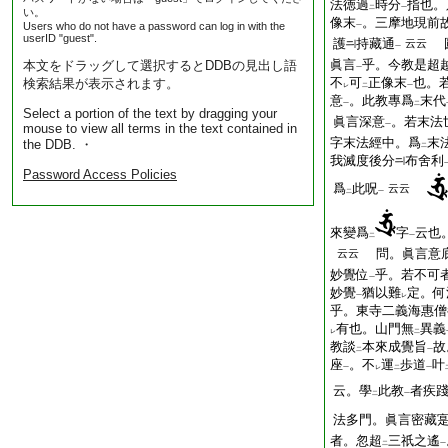
法徳過
時分
指也。
二
一
い。
像末
。三摩地現前
Users who do not have a password can log in with the
一
userID "guest".
護
持藏通
圓
云云
一
眞言
乎。今教是超
本文をドラッグして選択するとDDBの見出し語
一
不
可
正像末
也。
検索結果が表示されます。
レ
二
一
意
。此教專爲
末代
一
二
Select a portion of the text by dragging your
眞言深意
。若末法
mouse to view all terms in the text contained in
一
字末法經中。爲
末
the DDB. ・
二
我滅度後分
布舍利
Password Access Policies
爲
此呪
云云
二
一
來變爲
字
云也
二
一
問。眞言意底
云云
妙覺位
乎。若不可
一
妙覺
猶以難
定。何
一
レ
乎。東寺二義海惠僧
有也。山門無
異義
レ
二
教談
本來成覺旨
故
二
一
座
。不
運
歩道
叶
一
レ
二
一
云。學
此教
者疾
二
一
法多門。眞言密藏
者。忽超
三祇之遙
二
一