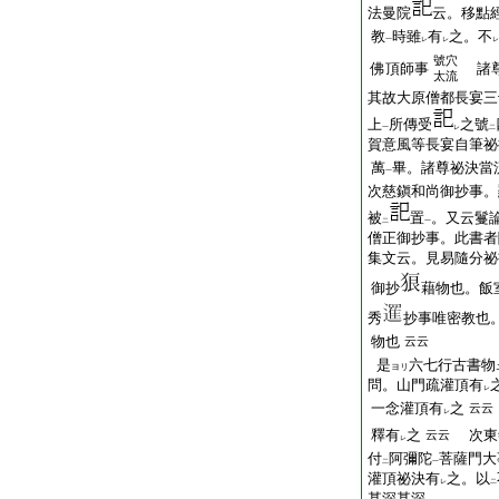
法曼院
云。移點
教
時雖
有
之。不
一
レ
レ
レ
號穴
佛頂師事
諸尊
太流
其故大原僧都長宴三
上
所傳受
之號
一
レ
二
賀意風等長宴自筆祕
萬
畢。諸尊祕決當
一
次慈鎭和尚御抄事。
被
置
。又云鬘
二
一
僧正御抄事。此書者
集文云。見易隨分祕
御抄
藉物也。飯
秀
抄事唯密教也
物也
云云
是
六七行古書物
ヨリ
問。山門疏灌頂有
レ
一念灌頂有
之
云云
レ
釋有
之
次東
云云
レ
付
阿彌陀
菩薩門大
二
一
灌頂祕決有
之。以
レ
二
甚深甚深