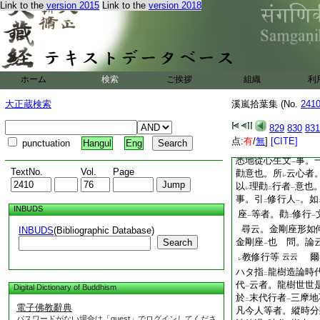
付内證
也 尋云。
Link to the
version 2015
Link to the
version 2018
一
ハタ明
四身
也 答
二
一
大日經雖
明
三身
レ
二
一
所以經云。又現
普
二
界
宣
説眞言道句
一
攝
成佛加持身
。別
二
一
ホーム
検索
ご挨拶
組織
利
剛頂經四身。大日
大正蔵検索
溪嵐拾葉集 (No.
241
故
1
毘盧舍那經云
瑜伽經説
。一切義
一
829
830
831
取
證無上道
云云
二
一
点:
有
/
無
]
[CITE]
punctuation
Hangul
Eng
所以
乎 答。上證
一
悉地從心生文
事。
一
TextNo.
Vol.
Page
勸意也。所
云心者
レ
以
理勸
行者
意也
レ
二
一
事。引
修行人
。如
二
一
INBUDS
座
等者。勸
修行
一
二
一
尋云。金剛座形如
INBUDS
(Bibliographic Database)
金剛座
也 問。論
Search
一
教修行等
爾
云云
レ
ハタ指
龍樹造論時
二
代
云者。龍樹世世
Digital Dictionary of Buddhism
一
於
末代行者
三摩地
二
一
電子佛教辭典
凡今人等者。縱時分
パスワードがない場合は「guest」でログインしてくださ