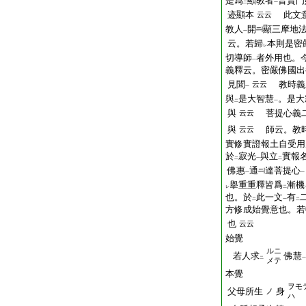
是爲
顯教者
普賢門
二
一
迹顯本
此文意
云云
教人
開
顯三摩地
一
云。若歸
本則是密
レ
切導師
者外用也。
一
義釋云。密嚴佛國出
見聞
教時義
云云
一
與
是大智慧
。是大
二
一
與
菩提心義二
云云
與
師云。教時
云云
實修實證報土自受用
於
寂光
與立
實報
二
一
二
佛惠
通
達菩提心
一
一
擧重重釋皆爲
漸機
レ
二
也。於
此一文
有
二
一
二
方修成始覺意也。
也
云云
始覺
ルニ
若人求
佛慧
二
一
メテ
本覺
ヲモ
父母所生
身
ノ
ハ