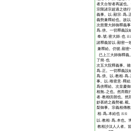
者天台智者再誕也。
宗限諸宗超過之徳行
義事。以
顯宗
爲
二
一
レ
義勢兼釋給也。故以
次慈覺大師御釋義事
爲
傍。一切釋義設
レ
奉
號
密大師
也
云
レ
二
一
諸釋義皆以
顯密一
二
兼釋給。仍號
顯密
二
已上三大師御釋義
了簡
也
一
次五大院釋義事。雖
爲
正。一切釋義設
レ
爲
傍。以
教相
爲
レ
二
一
レ
事。以
唯密意
釋給
二
一
爲傍釋給。次皇慶御
相無
之也。然而觀
レ
者
教相倶朗也。然
一
妙甚絶之義勢被
載
レ
梨御事。宗義相傳教
相
爲
本給也
云云
一
レ
以
教相
爲
本也。
二
一
レ
教相沙汰人人者。