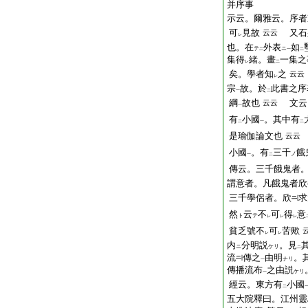
并序事
示云。爾雅云。序者
可
見故
又石
云云
レ
也。在
外表
如
テ
ニ
二
一
二
集得
緒。畫
一集之
レ
二
矣。學者知
之
云云
レ
宗
故。於
此書之序
一
二
綱
故也
文云
云云
一
有
小國
。其中有
二
一
二
是瑜伽論文也
云云
小國
。有
三千
餓
ノ
一
二
傳云。三千餓鬼者
謂意者。凡餓鬼者欣
三千學侶者。欣
求
然
云
不
可
得
意
ト
テ
レ
レ
レ
貧乏號不
可
苦歟
レ
レ
内
分明説
。見
ニ
ケリ
二
流
傳之
由明
。
ナリ
一
傳播流布
之由説
ケリ
一
經云。東方有
小國
二
五大院釋曰。江州靈