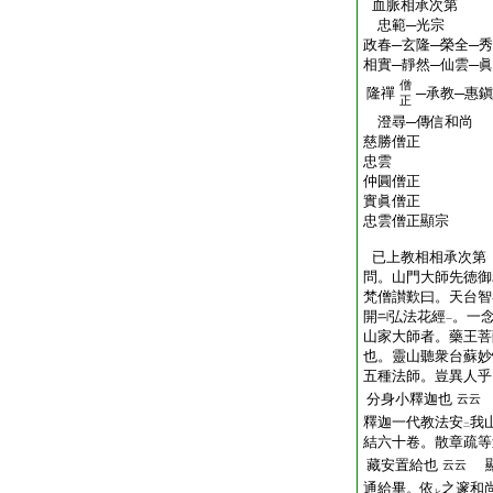
血脈相承次第
忠範─光宗
政春─玄隆─榮全─
相實
─
靜然
─
仙雲
─
眞
僧
隆禪
─
承教
─惠鎭
正
澄尋
─傳信和尚
慈勝僧正
忠雲
仲圓僧正
實眞僧正
忠雲僧正顯宗
已上教相相承次第
問。山門大師先徳御
梵僧讃歎曰。天台智
開
弘法花經
。一
一
山家大師者。藥王菩
也。靈山聽衆台蘇妙
五種法師。豈異人乎
分身小釋迦也
云云
釋迦一代教法安
我
二
結六十卷。散章疏等
藏安置給也
顯
云云
通給畢。依
之邃和
レ