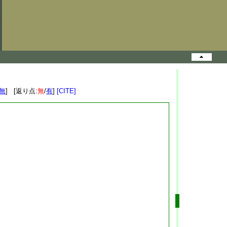
無
] [返り点:
無
/
有
]
[CITE]