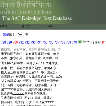
:
私云。以五眼配三智之時。佛眼有縁中
:
道。中道者無明即明
觀惠也。即是三摩地
ノ
:
也。無明
愚癡同也。師子
愚癡果也。即法
ハ
ハ
:
性觀惠故。佛眼
八師子座
坐給也。師子
ハ
ニ
ハ
:
禽獸王也。言怖畏體
故。怖畏體功能
2
在
カ
:
之
云云
用条件
使い方
English
:
一。除障在祕教事 可顯密兼學事
3
問。
:
有人難云。汝本久學顯教。今何受 答。蘇悉
0_
光宗
撰 ) in Vol. 76
:
地疏云。譬如有人手執刀杖。不著甲冑。入
:
群賊中。儻勝一人。或爲賊所害。顯教轉報亦
728
729
730
731
732
733
734
735
736
737
738
739
740
[行番号:
有
/
:
復如是。未被如來三密甲冑。或爲報業煩
:
惱所害。祕教不爾。三密甲冑著法上
體。定
リ
:
惠手執阿字利釼。如來要誓事理兼備。無交
:
不際。無宗不與。譬如勇士密
著甲冑。執
ニ
:
持利釼入群賊中。自他倶安
故兼學眞
已上
:
言也 問。若祕密教勝於顯教。汝何不永
:
捨天台三觀偏就眞言三密耶 答。誰
言
カ
フ
:
眞言勝
於圓觀。大日經疏始終一同。以法
タリト
:
花文義釋成
此
經理
。三觀妙理全同天台
ス
ノ
ヲ
:
問。若爾云何祕教除障。顯教不爾。天台
:
諸□□□□□眞言師。以法花等諸大乘經
ヲ
:
爲眞言教□□□□□□三密修行儀軌故。
:
又應言圓頓妙現
不如□□等經。除障方
ハ
:
便
不如三密加持
。如天台法花□□□□□
ハ
ニ