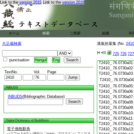
T2410_.76.0729c19
Link to the
version 2015
Link to the
version 2018
T2410_.76.0729c20
T2410_.76.0729c21
T2410_.76.0729c22
T2410_.76.0729c23
T2410_.76.0729c24
ホーム
検索
ご挨拶
組織
利
T2410_.76.0729c25
T2410_.76.0729c26
大正蔵検索
溪嵐拾葉集 (No.
241
T2410_.76.0729c27
T2410_.76.0729c28
725
726
727
T2410_.76.0729c29
punctuation
Hangul
Eng
T2410_.76.0730a01
T2410_.76.0730a02
TextNo.
Vol.
Page
T2410_.76.0730a03
T2410_.76.0730a04
T2410_.76.0730a05
INBUDS
T2410_.76.0730a06
INBUDS
(Bibliographic Database)
T2410_.76.0730a07
Search
T2410_.76.0730a08
T2410_.76.0730a09
T2410_.76.0730a10
T2410_.76.0730a11
Digital Dictionary of Buddhism
T2410_.76.0730a12
電子佛教辭典
T2410_.76.0730a13
パスワードがない場合は「guest」でログインしてくださ