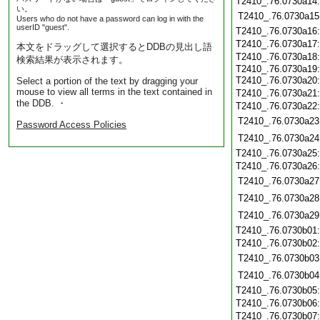
T2410_.76.0730a14
い。
T2410_.76.0730a15
Users who do not have a password can log in with the
userID "guest".
T2410_.76.0730a16
T2410_.76.0730a17
本文をドラッグして選択するとDDBの見出し語
T2410_.76.0730a18
検索結果が表示されます。
T2410_.76.0730a19
T2410_.76.0730a20
Select a portion of the text by dragging your
mouse to view all terms in the text contained in
T2410_.76.0730a21
the DDB. ・
T2410_.76.0730a22
T2410_.76.0730a23
Password Access Policies
T2410_.76.0730a24
T2410_.76.0730a25
T2410_.76.0730a26
T2410_.76.0730a27
T2410_.76.0730a28
T2410_.76.0730a29
T2410_.76.0730b01
T2410_.76.0730b02
T2410_.76.0730b03
T2410_.76.0730b04
T2410_.76.0730b05
T2410_.76.0730b06
T2410_.76.0730b07