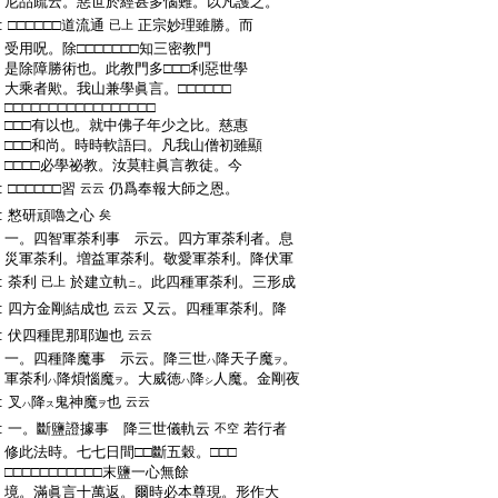
:
尼品疏云。惡世於經甚多惱難。以凡護之。
:
□□□□□□道流通
正宗妙理雖勝。而
已上
:
受用呪。除□□□□□□□知三密教門
:
是除障勝術也。此教門多□□□利惡世學
:
大乘者歟。我山兼學眞言。□□□□□□
:
□□□□□□□□□□□□□□□□□
:
□□□有以也。就中佛子年少之比。慈惠
:
□□□和尚。時時軟語曰。凡我山僧初雖顯
:
□□□□必學祕教。汝莫軴眞言教徒。今
:
□□□□□□習
仍爲奉報大師之恩。
云云
:
憗研頑嚕之心
矣
:
一。四智軍荼利事 示云。四方軍荼利者。息
:
災軍荼利。増益軍荼利。敬愛軍荼利。降伏軍
:
荼利
於建立軌
。此四種軍荼利。三形成
已上
ニ
:
四方金剛結成也
又云。四種軍荼利。降
云云
:
伏四種毘那耶迦也
云云
:
一。四種降魔事 示云。降三世
降天子魔
。
ハ
ヲ
:
軍荼利
降煩惱魔
。大威徳
降
人魔。金剛夜
ハ
ヲ
ハ
シ
:
叉
降
鬼神魔
也
云云
ハ
ス
ヲ
:
一。斷鹽證據事 降三世儀軌云
若行者
不空
:
修此法時。七七日間□□斷五穀。□□□
:
□□□□□□□□□□□末鹽一心無餘
:
境。滿眞言十萬返。爾時必本尊現。形作大