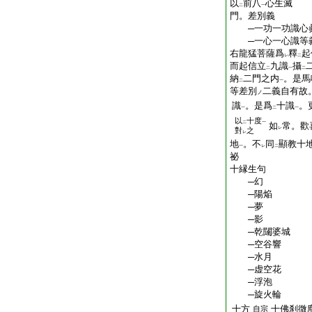
以
前八
心生滅
二
一
門。差別義
─一功一功識心
─一心一心識等
右龍猛菩薩爲
釋
起
レ
二
而起信立
九識
攝
二
一
二
納
二門之内
。是馬
二
一
等差別
二義自有故
ノ
識
。是爲
十識
。
一
二
一
以
十度
二
一
如
常。歡
レ
對
之
レ
地
。不
同
顯教十
一
レ
二
祕
十縁生句
─幻
─陽焔
─夢
─影
─乾闥婆城
─空谷響
─水月
─虚空花
─浮泡
─旋火輪
十方
十佛刹微
自宗