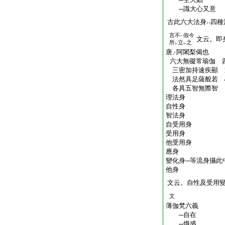
─識大心又意
古此六大法身
四種
ハ
言不
假今
一
文云。即
所
立
之
レ
レ
唐
阿闍梨偈也
ノ
六大無礙常瑜伽 
三密加持速疾顯 
法然具足薩般若 
各具五智無際智 
理法身
自性身
智法身
自受用身
受用身
他受用身
應身
變化身─等流身攝此
他身
文云。自性及受用
文
薄伽梵六義
─自在
─熾盛