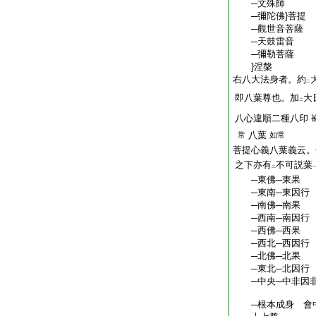
─文殊師
─彌陀佛}菩提
─觀世音菩薩
─天鼓雷音
─彌勒菩薩
}涅槃
右八大法身者。約
二
即八葉尊也。加
大
二
八心違順二種八印
八葉
常
如常
菩提心義八葉義云。
之下亦有
不可説葉
二
─東佛─東果
─東南─東因行
─南佛─南果
─西南─南因行
─西佛─西果
─西北─西因行
─北佛─北果
─東北─北因行
─中央─中非因
─根本成身 會中