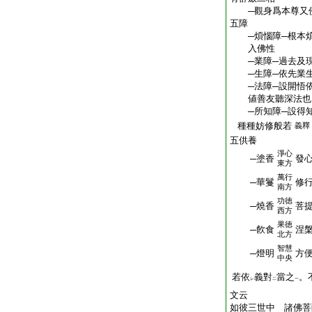
─觀身爲本尊又
五障
─煩惱障─根本煩
入佛性
─業障─過去及現
─生障─依先業生
─法障─設開悟依
値善友聽深法也
─所知障─設得知
種種妨修般若
義釋
五供養
淨心
─塗香
發心
東方
萬行
─華鬘
修
南方
功徳
─燒香
菩提
西方
果徳
─飮食
涅槃
北方
智慧
─燈明
方便
中央
若依
義對
當之
。
レ
二
一
文云
如彼三世中 諸佛菩