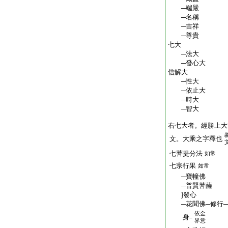
─端嚴
─名稱
─吉祥
─尊貴
七大
─法大
─發心大
信解大
─性大
─依止大
─時大
─智大
右七大者。經勝上大
文。大乘之字釋也
七菩提分法
如常
七宗行果
如常
─寶幢佛
─普賢菩薩
}發心
─花聞佛─修行─
依金
身
一
界意