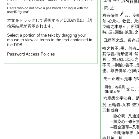
○
解脱
い。
問
之
Users who do not have a password can log in with the
レ
レ
userID "guest".
右有偏催
云。空
本文をドラッグして選択するとDDBの見出し語
如
心此
。救云。此
二
一
検索結果が表示されます。
空輪之本形
。所謂
ニ
一
時
云
圓點
以嚴
之
ハ
二
一
レ
Select a portion of the text by dragging your
mouse to view all terms in the text contained in
日經等之説。皆存
二
the DDB. ・
輪之數不
幾。何有
レ
其假義
而形體可
然
Password Access Policies
一
レ
圓
。故
如
此示
之
ニ
一
レ
レ
不同
則輪
義不
ニ
ノ
一
レ
也。尊勝佛頂
別軌
ノ
失
正理
是非
宗
フ
ヲ
二
一
二
圓也。若義異
文云。
如
是云乎
レ
六塵悉文字法身。
於
五輪義
又有
聲
二
一
二
五相成身
─微心明─又通
─無染心─修菩
─觀金蓮華─又菩
─金剛蓮華界─又
有舒斂二相