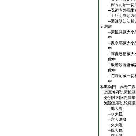
─醫方明治一切
─呪術内外呪術
─工巧明刻彫方
─因縁明知法相源
五藏教
─素怛覧藏大小乘
中
─毘奈耶藏大小乘
中
─阿毘達磨藏大小
此中
─般若波羅蜜藏諸
此中
─陀羅尼藏一切祕
中
私略頌曰 高野二教
樂寂修禪説素怛覽
分別性相阿毘達磨
滅除重罪説陀羅尼
─地大肉
─水大皿
─六大法身
─火大温
─風大氣
─空大動