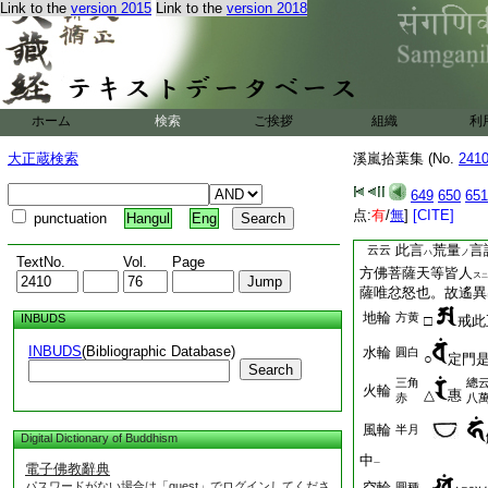
大圓鏡智
木
Link to the
version 2015
Link to the
version 2018
─寶部
寶
南方
等性智
火
─蓮部
彌
西方
金
觀察智
ホーム
検索
ご挨拶
組織
利
又水
─羯磨部
北方
大正蔵検索
溪嵐拾葉集 (No.
241
水
所作智
又金
649
650
651
右四身一往對當也。
点:
有
/
無
]
[CITE]
punctuation
Hangul
Eng
又有
人云。金五部
レ
此言
荒量
言
云云
ハ
ノ
TextNo.
Vol.
Page
方佛菩薩天等皆人
ス
二
薩唯忿怒也。故遙異
地輪
方黄
INBUDS
□
戒此
INBUDS
(Bibliographic Database)
水輪
圓白
○
定門
Search
三角
總
火輪
△
惠
赤
八
風輪
半月
Digital Dictionary of Buddhism
中
一
電子佛教辭典
パスワードがない場合は「guest」でログインしてくださ
空輪
圓種