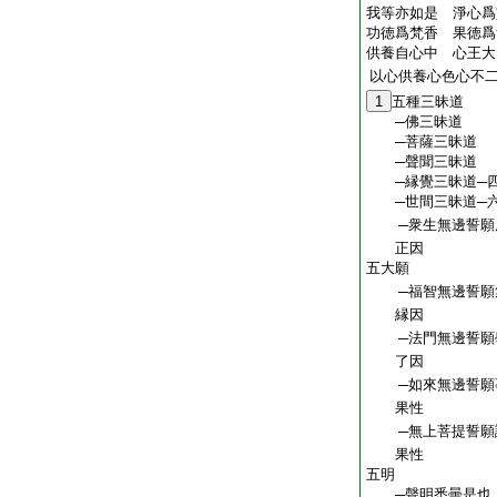
我等亦如是 淨心爲
功徳爲梵香 果徳爲
供養自心中 心王大
以心供養心色心不
1
五種三昧道
─佛三昧道
─菩薩三昧道
─聲聞三昧道
─縁覺三昧道─
─世間三昧道─
─衆生無邊誓願
正因
五大願
─福智無邊誓願
縁因
─法門無邊誓願
了因
─如來無邊誓願
果性
─無上菩提誓願
果性
五明
─聲明悉曇是也