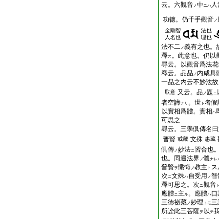
云。六觀音
中
人
ノ
ニハ
功徳。仍千手觀音
ノ
金剛智
法也
人名也
理也
法不二
義有之也。
ノ
釋
。此意也。仍以
ス
尋云。以觀音爲法花
釋云。品品
内咸具
ノ
一品之内云不妙法故
又云。品
題
取意
ノ
ニ
者空諦
。世
者假
ナリ
ト
以實相爲體。實相
ハ
可思之
尋云。三學倶傳名曰
普賢
文殊
戒藏
惠藏
倶傳
妙法
習合也
ノ
ニ
也。同遍法界
體
ノ
ナレ
普賢
懺悔
教主
ス
ヲ
ノ
ト
次
文殊
自受用
智
ニ
ハ
ノ
釋可思之。次
觀音
ニ
應體
主
。應體
口
ニ
ル
ハ
三徳祕藏
妙理
三
ノ
トモ
所詮此三菩薩
以
ヲ
テ