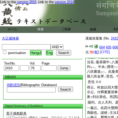
塵點
者。本門
師
ト
ハ
ノ
Link to the
version 2015
Link to the
version 2018
也。即是五陰
本法
ノ
陰世間也。百
者衆
ト
間也。所證一念三千
顯本
云。三千
妙
ト
ト
塵數廣多
法
故。
ノ
ナル
終山王本
遠由
成
ホーム
検索
ご挨拶
組織
利
ノ
ト
示
。其故以寶塔本
ヲ
大正蔵検索
溪嵐拾葉集 (No.
顯本
事
過去遠遠
241
ノ
ニ
式
故。前佛
其如
ナル
モ
604
605
606
世世番番
違
事無
ニ
スル
点:
無
/
有
]
[CITE]
也
punctuation
Hangul
Eng
尋云。今法花
法
ノ
ヲ
法花
曼荼羅中
八
TextNo.
Vol.
Page
ノ
ニ
列
。中央
寶塔
セリ
ニ
アリ
八供圍遶
。此曼
セリ
接八供金界
意也。
INBUDS
ノ
意也
云云
INBUDS
(Bibliographic Database)
尋云。何故以四大聲
Search
示云。付釋重重習事
衆
列次第也。所謂
ヲ
薩列。次人天列。
Digital Dictionary of Buddhism
一義云。此四大聲聞
爲顯也。諸經
王法
電子佛教辭典
ノ
一義云。釋尊出世
パスワードがない場合は「guest」でログインしてくださ
ノ