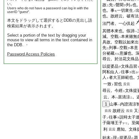
い。
故
先
聲聞
列
也
ニ
ツ
ヲ
ル
Users who do not have a password can log in with the
也。事
一切衆生
モ
ノ
userID "guest".
也。故經云。破有法
本文をドラッグして選択するとDDBの見出し語
法門者。一心倶起
検索結果が表示されます。
其體本來也。假諦
ハ
Select a portion of the text by dragging your
減。空觀
本來雖無
ハ
mouse to view all terms in the text contained in
具故。空觀以如來出
the DDB. ・
先
列事
空觀
本意
ニ
ハ
ヲ
分祕藏
意據也。
Password Access Policies
スル
尋云。於法花文殊品
以提婆品
文殊品習
ヲ
阿私仙人
往事
出
ノ
ヲ
タ
人
者大王師範也。
ト
一致
習也
云云
ト
尋云。今經
文殊提
ニ
云。本
居清涼
。
ハ
ニ
1
山事
内證清涼
ハ
故經云
又
云云
云云
子
往事
説時太子
ノ
ヲ
子薩埵王子
。至
ナリ
利
應知。文殊
云云
始末
現
提婆品
題
ニ
ニ
ト