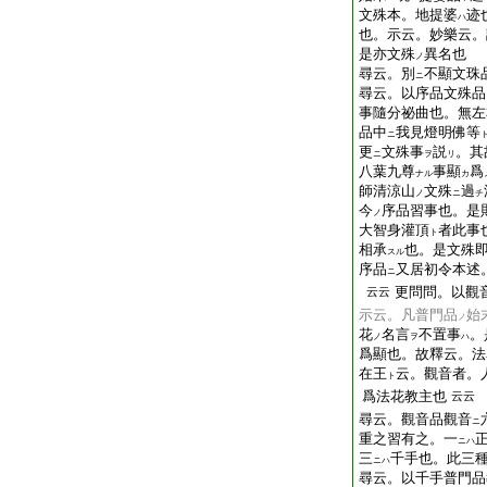
文殊本。地提婆
迹
ハ
也。示云。妙樂云。
是亦文殊
異名也
ノ
尋云。別
不顯文珠
ニ
尋云。以序品文殊品
事隨分祕曲也。無左
品中
我見燈明佛等
ニ
更
文殊事
説
。其
ニ
ヲ
リ
八葉九尊
事顯
爲
ナル
カ
師清涼山
文殊
過
ノ
ニ
チ
今
序品習事也。是
ノ
大智身灌頂
者此事
ト
相承
也。是文殊
スル
序品
又居初令本述
ニ
更問問。以觀
云云
示云。凡普門品
始
ノ
花
名言
不置事
。
ノ
ヲ
ハ
爲顯也。故釋云。法
在王
云。觀音者。
ト
爲法花教主也
云云
尋云。觀音品觀音
ニ
重之習有之。一
ニハ
三
千手也。此三
ニハ
尋云。以千手普門品