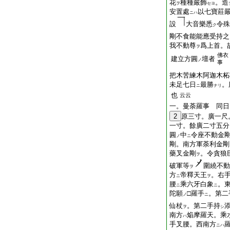
花
種種嚴飾
。造
ヲ
セヨ
安置處
以七寶莊
ニハ
設
大音樂悉
令殊
ク
剛不食能能應受持之
我不動尊
爲上首。
ヲ
佛衣
建立方圓
壇者
ノ
事
把木苦練木阿迦木柘
未足七日
最勝
。
ニ
ナリ
也
云云
一。曼荼羅事 同日
2
原三寸。廣一尺
一寸。餘廣二寸五分
圓
中
令座不動金
ノ
ニ
剛。南方軍荼利金剛
藥叉金剛
。令貪狼
ヲ
破軍等
圍繞不動
ヲ
方
帝釋天王
。右
ニ
ヲ
腰
乘六牙白象
。
ニ
ニ
陀願
□羅手
。第二
ノ
ニ
仙杖
。第二手持
ヲ
シ
南方
焔摩羅天。乘
ハ
手叉腰。西南方
ニハ