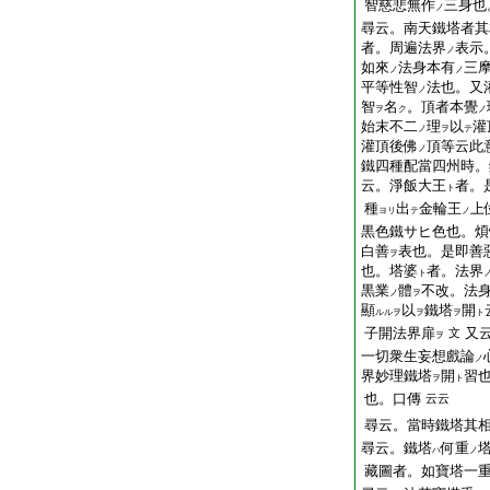
智慈悲無作
三身也
ノ
尋云。南天鐵塔者其
者。周遍法界
表示
ノ
如來
法身本有
三
ノ
ノ
平等性智
法也。又
ノ
智
名
。頂者本覺
ヲ
ク
ノ
始末不二
理
以
灌
ノ
ヲ
テ
灌頂後佛
頂等云此
ノ
鐵四種配當四州時。
云。淨飯大王
者。
ト
種
出
金輪王
上
ヨリ
テ
ノ
黒色鐵サヒ色也。煩
白善
表也。是即善
ヲ
也。塔婆
者。法界
ト
黒業
體
不改。法
ノ
ヲ
顯
以
鐵塔
開
ルルヲ
ヲ
ヲ
ト
子開法界扉
又
文
ヲ
一切衆生妄想戲論
ノ
界妙理鐵塔
開
習
ヲ
ト
也。口傳
云云
尋云。當時鐵塔其
尋云。鐵塔
何重
ハ
ノ
藏圖者。如寶塔一