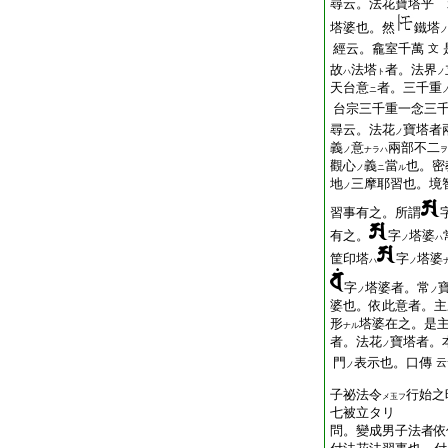
尋云。法花寶塔乎 
塔婆也。然
鐵塔
ノ
經云。龕室千萬
文
故
法塔
者。法界
ハ
ト
ノ
天台意
者。三千重
ニ
台宗三千重一念三
尋云。法花
寶塔者
ノ
義
意
兩部不二
ノ
ナラハ
ヲ
觀心
義
當
也。密
ノ
ニ
ル
地
三摩耶習也。境
ノ
習事有之。所謂
有之。
字
塔婆
ノ
ハ
筐印塔
字
塔婆
ハ
ノ
字
塔婆者。常
ノ
ノ
婆也。依此意者。主
形
塔婆在之。是
ナル
者。法花
寶塔者。
ノ
門
表示也。口傳
云
ノ
子祕法令
行始之
メ玉フ
七被立タリ
問。變成男子法者依