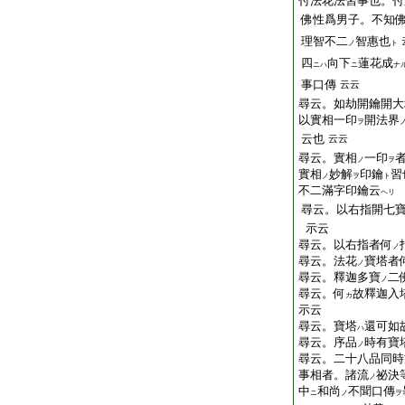
付法花法習事也。付
佛性爲男子。不知
理智不二
智惠也
ノ
ト
四
向下
蓮花成
ニハ
ニ
ナ
事口傳
云云
尋云。如劫開鑰開大
以實相一印
開法界
ヲ
云也
云云
尋云。實相
一印
ノ
ヲ
實相
妙解
印鑰
習
ノ
ヲ
ト
不二滿字印鑰云
ヘリ
尋云。以右指開七
示云
尋云。以右指者何
ノ
尋云。法花
寶塔者
ノ
尋云。釋迦多寶
二
ノ
尋云。何
故釋迦入
カ
示云
尋云。寶塔
還可如
ハ
尋云。序品
時有寶
ノ
尋云。二十八品同時
事相者。諸流
祕決
ノ
中
和尚
不聞口傳
ニ
ノ
ヲ