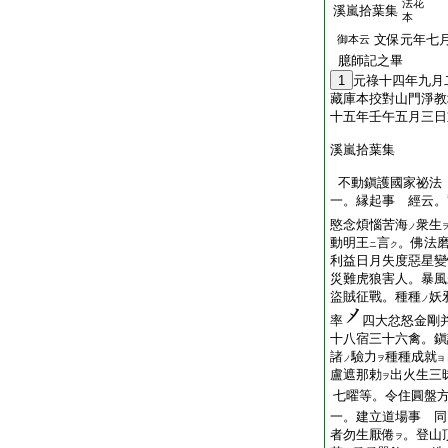
法花
溪嵐拾葉集
本
文保元年七
御本云
臆師記之畢
1
元祿十四年九月
藏庫本挍對山門淨教
十五年壬午五月三日
溪嵐拾葉集
不動鎭護國家祕法
一。縁起事 經云。
愍念煩惱苦海
衆生
ノ
動明王
言
。佛法
ニ
ク
利益日月失度惡星變
災難虎狼害人。暴風
盜賊征戰。種種
妖
ノ
率
四大忿怒金剛
十八宿三十六禽。鎭
諸
驗力
種種成就
ノ
ヲ
ヨ
盧遮那勅
出火生三
ヲ
七曜等。令住圓盤
一。建立道場事 同
者勿生厭倦
。登山
ヲ