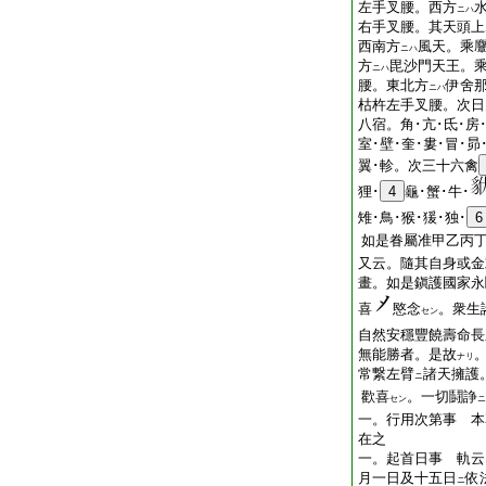
左手叉腰。西方
ニハ
右手叉腰。其天頭上
西南方
風天。乘
ニハ
方
毘沙門天王。
ニハ
腰。東北方
伊舍
ニハ
枯杵左手叉腰。次日
八宿。角･亢･氐･房･
室･壁･奎･婁･冒･昴
翼･軫。次三十六禽
狸･
4
龜･蟹･牛･
雉･鳥･猴･猨･独･
6
如是眷屬准甲乙丙
又云。隨其自身或金
畫。如是鎭護國家永
喜
愍念
。衆生
セン
自然安穩豐饒壽命長
無能勝者。是故
ナリ
常繋左臂
諸天擁護
ニ
歡喜
。一切鬪諍
セン
ニ
一。行用次第事 本
在之
一。起首日事 軌云
月一日及十五日
依
ニ