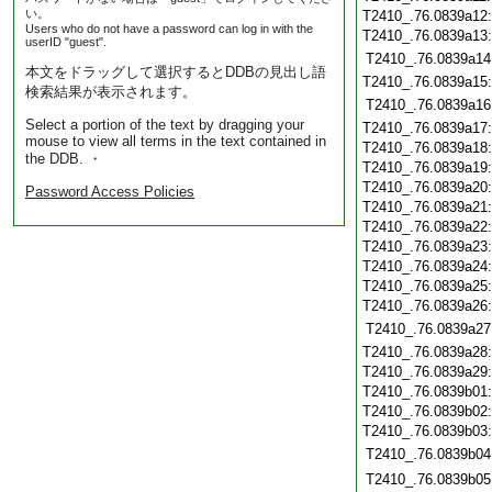
い。
T2410_.76.0839a12
Users who do not have a password can log in with the
T2410_.76.0839a13
userID "guest".
T2410_.76.0839a14
本文をドラッグして選択するとDDBの見出し語
T2410_.76.0839a15
検索結果が表示されます。
T2410_.76.0839a16
Select a portion of the text by dragging your
T2410_.76.0839a17
mouse to view all terms in the text contained in
T2410_.76.0839a18
the DDB. ・
T2410_.76.0839a19
T2410_.76.0839a20
Password Access Policies
T2410_.76.0839a21
T2410_.76.0839a22
T2410_.76.0839a23
T2410_.76.0839a24
T2410_.76.0839a25
T2410_.76.0839a26
T2410_.76.0839a27
T2410_.76.0839a28
T2410_.76.0839a29
T2410_.76.0839b01
T2410_.76.0839b02
T2410_.76.0839b03
T2410_.76.0839b04
T2410_.76.0839b05