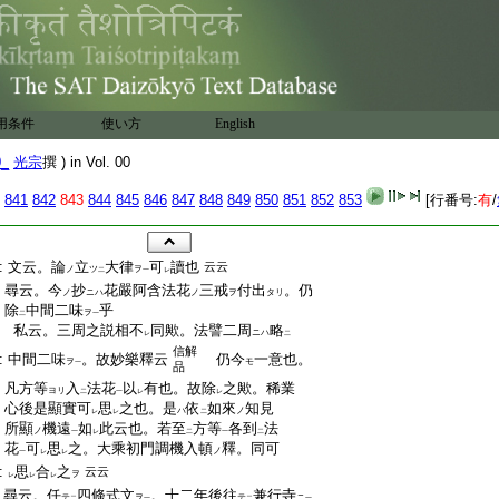
用条件
使い方
English
0_
光宗
撰 ) in Vol. 00
841
842
843
844
845
846
847
848
849
850
851
852
853
[行番号:
有
/
:
文云。論
立
大律
可
讀也
云云
ノ
ツ
ヲ
二
一
レ
:
尋云。今
抄
花嚴阿含法花
三戒
付出
。仍
ノ
ニハ
ノ
ヲ
タリ
:
除
中間二味
乎
ヲ
二
一
:
私云。三周之説相不
同歟。法譬二周
略
ニハ
レ
二
信解
:
中間二味
。故妙樂釋云
仍今
一意也。
ヲ
モ
一
品
:
凡方等
入
法花
以
有也。故除
之歟。稀業
ヨリ
二
一
レ
レ
:
心後是顯實可
思
之也。是
依
如來
知見
ハ
ノ
レ
レ
二
:
所顯
機遠
如
此云也。若至
方等
各到
法
ノ
一
レ
二
一
二
:
花
可
思
之。大乘初門調機入頓
釋。同可
ノ
一
レ
レ
:
思
合
之
云云
ヲ
レ
レ
レ
:
尋云。任
四條式文
。十二年後往
兼行寺
テ
ヲ
テ
ニ
二
一
二
一