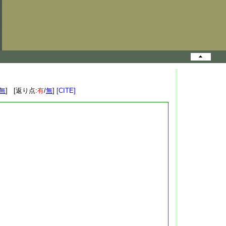
無
] [返り点:
有
/
無
]
[CITE]