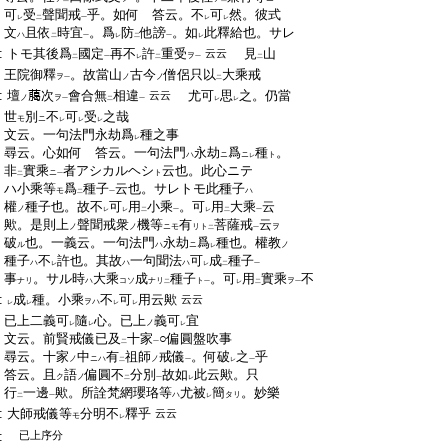
:
可
受
聲聞戒
乎。如何 答云。不
可
然。彼式
レ
二
一
レ
レ
:
文
且依
時宜
。爲
防
他謗
。如
此釋給也。サレ
ハ
二
一
レ
二
一
レ
:
トモ其後爲
國定
再不
許
重受
見
山
云云
ヲ
二
一
レ
二
一
二
:
王院御釋
。故當山
古今
僧侶只以
大乘戒
ヲ
ノ
ノ
一
二
:
壇
﨟次
會合無
相違
尤可
思
之。仍當
云云
ノ
ヲ
一
二
一
レ
レ
:
世
別
不
可
受
之哉
モ
ニ
レ
レ
レ
:
文云。一句法門永劫爲
種之事
レ
:
尋云。心如何 答云。一句法門
永劫
爲
種
。
ハ
ニ
ニ
ト
レ
:
非
實乘
者アシカルヘシ
云也。此心ニテ
ニ
ト
二
一
:
ハ小乘等
爲
種子
云也。サレトモ此種子
モ
ハ
二
一
:
權
種子也。故不
可
用
小乘
。可
用
大乘
云
ノ
レ
レ
二
一
レ
二
一
:
歟。是則上
聲聞戒衆
機等
有
菩薩戒
云
ノ
ノ
ニモ
リト
ヲ
二
一
:
破
也。一義云。一句法門
永劫
爲
種也。權教
ル
ハ
ニ
ノ
レ
:
種子
不
許也。其故
一句聞法
可
成
種子
ハ
ハ
ハ
レ
レ
二
一
:
事
。サル時
大乘
成
種子
。可
用
實乘
不
ナリ
ハ
コソ
ナリ
ト
ヲ
二
一
レ
二
一
:
成
種。小乘
不
可
用云歟
云云
ヲハ
レ
レ
レ
レ
:
已上二義可
隨
心。已上
義可
宜
ノ
レ
レ
レ
:
文云。前賢戒儀已及
十家
○偏圓盤吹事
二
一
:
尋云。十家
中
有
祖師
戒儀
。何破
之
乎
ノ
ニハ
ノ
二
一
レ
一
:
答云。且
語
偏圓不
分別
故如
此云歟。只
ク
ノ
二
一
レ
:
行
一邊
歟。所詮梵網瓔珞等
尤被
簡
。妙樂
ハ
タリ
二
一
レ
:
大師戒儀等
分明不
釋乎
云云
モ
レ
:
已上序分