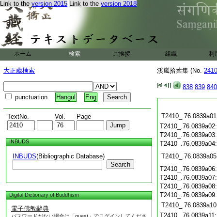
Link to the
version 2015
Link to the
version 2018
ホーム
検索
ご挨拶
組織
利
大正蔵検索
溪嵐拾葉集 (No.
241
838
839
840
punctuation
Hangul
Eng
T2410_.76.0839a01
TextNo.
Vol.
Page
T2410_.76.0839a02
T2410_.76.0839a03
INBUDS
T2410_.76.0839a04
INBUDS
(Bibliographic Database)
T2410_.76.0839a05
Search
T2410_.76.0839a06
T2410_.76.0839a07
T2410_.76.0839a08
T2410_.76.0839a09
Digital Dictionary of Buddhism
T2410_.76.0839a10
電子佛教辭典
T2410_.76.0839a11
パスワードがない場合は「guest」でログインしてくださ