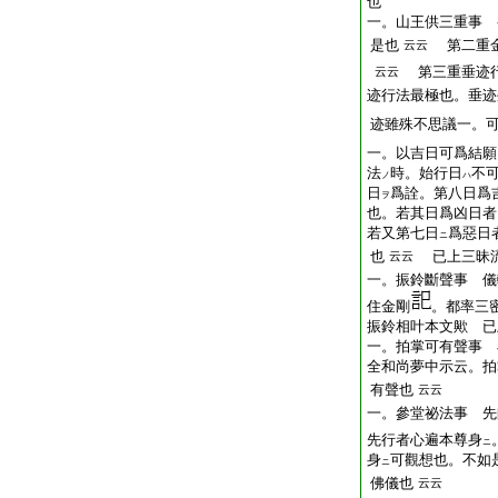
也
一。山王供三重事 
是也
第二重
云云
第三重垂迹行
云云
迹行法最極也。垂迹
迹雖殊不思議一。
一。以吉日可爲結願
法
時。始行日
不
ノ
ハ
日
爲詮。第八日爲
ヲ
也。若其日爲凶日者
若又第七日
爲惡日
ニ
也
已上三昧
云云
一。振鈴斷聲事 儀
住金剛
。都率三
振鈴相叶本文歟 已
一。拍掌可有聲事 
全和尚夢中示云。拍
有聲也
云云
一。參堂祕法事 先
先行者心遍本尊身
ニ
身
可觀想也。不如
ニ
佛儀也
云云