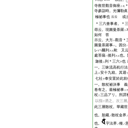
寺救世觀音御座
ニモ
寺參詣時。光彌勒眞
極祕事也
或云
云云
＊三六會事者。＊
尋云。現圖曼荼羅
ト
如何 答
示云。大方
觀音＊
ハ
圖曼荼羅事
。因分
ハ
レハ爾列
歟 又
スル
處菩薩
後列
也。
ハ
スル
迦後
列＊三六
也
ニ
ヲ
一。三昧流高机行法
上
安十九箱。其迴
ニ
七社
奉安置於此前
ヲ
一。散杖祕決事 義
卷有之。最極祕事
ニ
杖
三品アリ。所謂
ニ
以指
洒之。次三層
ヲ
此三層散杖。華藏世
也。胎藏
散杖金界
ノ
也。
字法界
種
ノ
ノ