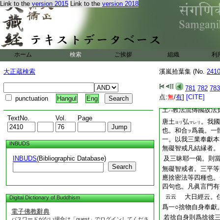
言。本地加持不二眞
Link to the
version 2015
Link to the
version 2018
界自然
義也。是則
ノ
説
。以之加持
シ玉ヘリ
加持者。以本有
爲
ヲ
故。不二
眞言
云
ノ
ト
持
也。故論云。若
ト
ホーム
検索
ご挨拶
組織
利
無明。若離二義者
一。以三國習三杵事
大正蔵検索
溪嵐拾葉集 (No.
241
形國也。晨旦者三
781
782
783
也。此三國者。法示
点:
無
/
有
]
[CITE]
punctuation
Hangul
Eng
三國即三寶也。天竺
土
教法流傳國故法
ハ
TextNo.
Vol.
Page
唐土
弘
。我國
ヨリ
マレリ
也。和合
爲義。一
ヲ
一。以我三業奉獻本
INBUDS
無礙智戒凡結縁者。
INBUDS
(Bibliographic Database)
及三昧耶一偈。則
Search
無礙智戒者。三平等
應捨密法等四種也。
四句也。凡眞言門有
大日經云。住
云云
Digital Dictionary of Buddhism
爲一○捨物自身奉獻
電子佛教辭典
若捨自身則爲捨彼
パスワードがない場合は「guest」でログインしてくださ