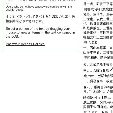
い。
爲一者。即住三平等
Users who do not have a password can log in with the
礙智戒○身口意業自
userID "guest".
私云。三世者。過去
本文をドラッグして選択するとDDBの見出し語
三世也。以我三世三
検索結果が表示されます。
也 捨身業諸佛歸三
即是佛戒也。三世身
Select a portion of the text by dragging your
mouse to view all terms in the text contained in
戒云事也。三世三業
the DDB. ・
御願尤叶三世無礙智
釋也
云云
Password Access Policies
一。石山本尊事 東
山寺本尊者。二臂如
畏印相也。隨分祕
云。此如意輪本誓云
事
。我前
參詣
ヲハ
ニ
也
効驗無雙
云云
一。彌勒像事 或處
像
。碩眞言師等
アリ
畏
手
如掌也。左
ノ
ハ
時祕決
中
披覽
ノ
ヲ
スルニ
成正覺故。與願
手
ノ
與願手
可仰也。
ヲハ
問也
云云
私云。