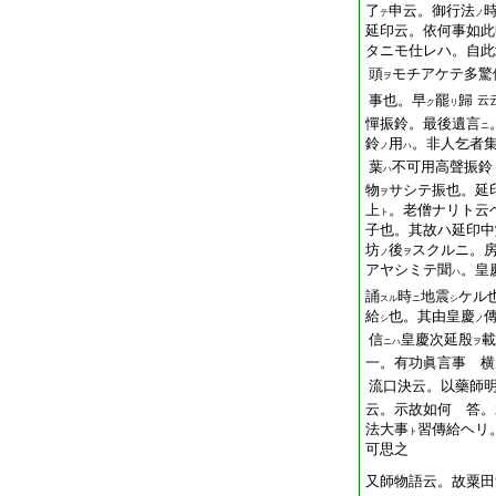
了
申云。御行法
テ
ノ
延印云。依何事如此
タニモ仕レハ。自此
頭
モチアケテ多驚
ヲ
事也。早
罷
歸
云
ク
リ
憚振鈴。最後遺言
ニ
鈴
用
。非人乞者
ノ
ハ
葉
不可用高聲振鈴
ハ
物
サシテ振也。延
ヲ
上
。老僧ナリト云
ト
子也。其故ハ延印中
坊
後
スクルニ。
ノ
ヲ
アヤシミテ聞
。皇
ハ
誦
時
地震
ケル
スル
ニ
シ
給
也。其由皇慶
シ
ノ
信
皇慶次延殷
載
ニハ
ヲ
一。有功眞言事 横
流口決云。以藥師
云。示故如何 答。
法大事
習傳給ヘリ
ト
可思之
又師物語云。故粟田