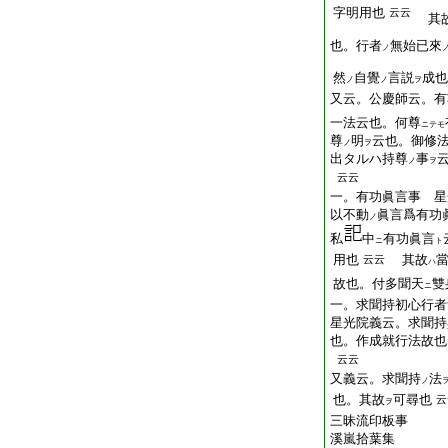
字明用也
云云
其
也。行者
無始已來
ノ
然
自覺
言説
成
ノ
ノ
ヲ
又云。公慶師云。有
一法云也。何尊
ニテモ
尊
明
云也。御修
ノ
ヲ
出タルハ持尊
事
ノ
ヲ
云云
一。有功眞言事 星
以不動
眞言爲有功
ノ
私
中
有功眞言
ニ
ト
用也
其故
云云
ハ
故也。付多聞天
雙
ニ
一。求聞持初心行者
星光院義云。求聞持
也。作成就行法故
云云
又義云。求聞持
法
ノ
也。其故
可尋也
云
ヲ
三昧流印板事
溪嵐拾葉集