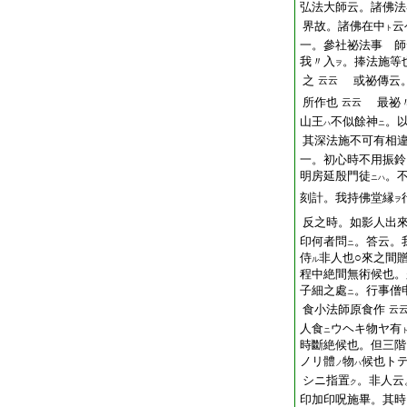
弘法大師云。諸佛法
界故。諸佛在中
云
ト
一。參社祕法事 師
我〃入
。捧法施等
ヲ
之
或祕傳云。
云云
所作也
最祕〃
云云
山王
不似餘神
。
ハ
ニ
其深法施不可有相
一。初心時不用振鈴
明房延殷門徒
。
ニハ
刻計。我持佛堂縁
ヲ
反之時。如影人出
印何者問
。答云。
ニ
侍
非人也○來之間
ル
程中絶間無術候也。
子細之處
。行事僧
ニ
食小法師原食作
云
人食
ウヘキ物ヤ有
ニ
時斷絶候也。但三階
ノリ體
物
候也ト
ノ
ハ
シニ指置
。非人云
ク
印加印呪施畢。其時