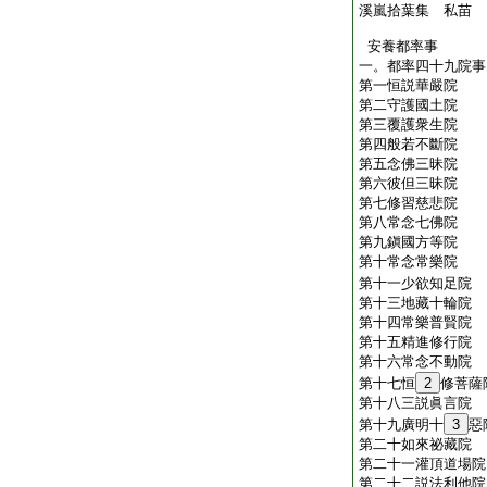
溪嵐拾葉集 私苗
安養都率事
一。都率四十九院事
第一恒説華嚴院
第二守護國土院
第三覆護衆生院
第四般若不斷院
第五念佛三昧院
第六彼但三昧院
第七修習慈悲院
第八常念七佛院
第九鎭國方等院
第十常念常樂院 
第十一少欲知足院
第十三地藏十輪院
第十四常樂普賢院
第十五精進修行院
第十六常念不動院
第十七恒
2
修菩薩
第十八三説眞言院
第十九廣明十
3
惡
第二十如來祕藏院
第二十一灌頂道場院
第二十二説法利他院