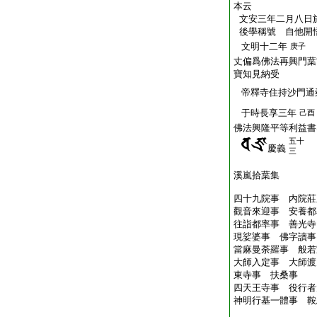
本云
文安三年二月八日
後學稱號 自他開
文明十二年
庚子
丈偏爲佛法再興門葉
寶知見納受
帝釋寺住持沙門通
于時長享三年
己酉
佛法興隆平等利益書
五十
慶義
三
溪嵐拾葉集
四十九院事 内院莊
觀音來迎事 安養都
往詣都率事 善光寺
現娑婆事 佛字讀事
當麻曼荼羅事 般若
大師入定事 大師渡
東寺事 扶桑事
四天王寺事 役行者
神明行基一體事 鞍