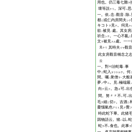
用也。仍三毒七難
ヲ
壞等説
。深可
思
ケリ
レ
一。依
念
觀音
除
レ
二
一
レ
都
或仁内房間夫
ニ
シテ
キコト
見
。伺見
ヲ
テ
ケ
欲
被見
處。其女房
二
一
祈念
。一心不亂
シテ
ニ
文
被見
處。一一
ヲ
スル
其時夫
觀
見
ケリ
イヤ
此女房觀音稱念之
云
一。對
治蛇毒
事
一
中
蛇入
。何
ニ
タリケルヲ
間。囑
衆僧
大般
ヲ
二
一
夢
中
。見
極端嚴
ノ
ニ
二
向
云
。急
可
出
テ
ク
キ
レ
間。努〃〃不
可
レ
レ
毛
細
切
。吉酒
ヲ
ニ
テ
ニ
憂惱氣色
見
覺
アリト
テ
フ
時此蛇下畢。此猪
因物語云。猪
以
蛇
ハ
レ
蛇
不
食也。此事
ヲ
ヲ
レ
一。眞言師業報轉事