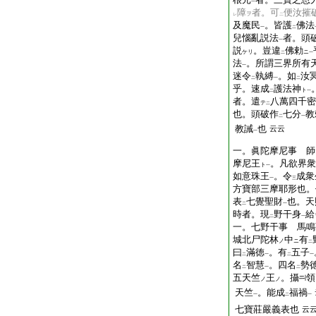
一
障
者。可
便汝摧
ヲ
レ
二
及魔民
。皆護
佛法
一
二
兒惱亂説法
者。頭
一
説
。豈違
佛勅
ケリ
ニ
二
一
法
。所謂三界所有
一
迷令
執縛
。如
汝
二
一
二
乎。速成
護法神
ト
二
一
者。遣
八萬四千密
テ
二
也。頭破作
七分
教
二
一
教誡
也
云云
一
一。眞陀摩尼事 師
摩尼王
。凡欲界衆
ト
一
如意珠王
。令
成
一
三
方寶部三摩耶形也。
表
七覺聖財
也。天
二
一
時者。現
野干身
給
二
一
一。七野干事 馬鳴
城北尸陀林
中
有
ノ
ニ
二
曰
滿徳
。有
五子
二
一
二
一
名
智慧
。四名
勢
二
一
二
五天竺
王
。攝
領
ノ
ノ
天竺
。能成
福禍
一
二
一
七寶莊嚴義表也
云