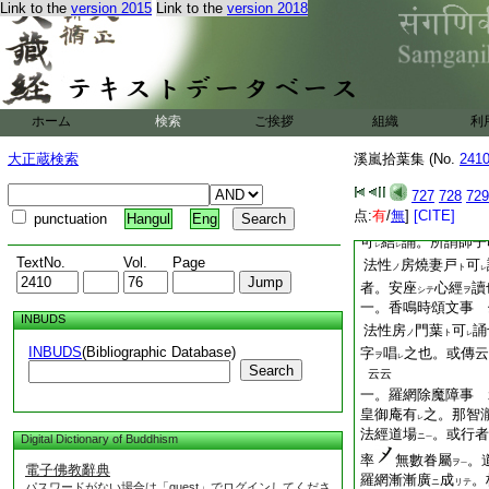
Link to the
version 2015
Link to the
version 2018
ホーム
検索
ご挨拶
組織
利
大正蔵検索
溪嵐拾葉集 (No.
241
食
集來
。眞實
ル
ニハ
一
727
728
729
也
云云
点:
有
/
無
]
[CITE]
punctuation
Hangul
Eng
一。狐被
迷時
1
レ
可
結
誦。所謂師子
レ
レ
TextNo.
Vol.
Page
法性
房燒妻戸
可
ノ
ト
レ
者。安座
心經
讀
シテ
ヲ
一。香鳴時頌文事 
INBUDS
法性房
門葉
可
誦
ノ
ト
レ
INBUDS
(Bibliographic Database)
字
唱
之也。或傳云
ヲ
レ
Search
云云
一。羅網除魔障事 
皇御庵有
之。那智
レ
法經道場
。或行者
ニ
Digital Dictionary of Buddhism
一
率
無數眷屬
。
ヲ
一
電子佛教辭典
羅網漸漸廣
成
。
ニ
リテ
パスワードがない場合は「guest」でログインしてくださ