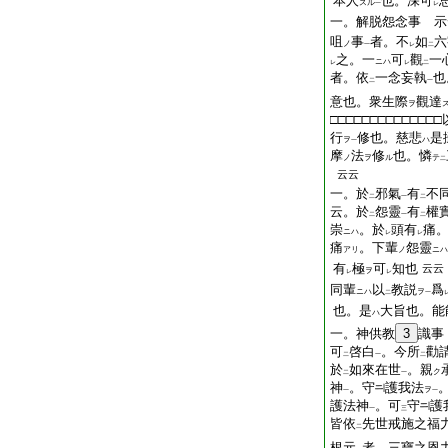
本人
也。深可
スル
一
レ
一。解脱怨念事 示
咀
事
者。不
如
六
ノ
一
レ
二
之。一
可
觀
一
ニハ
レ
レ
二
者。依
一念妄執
也
二
一
意也。衆生際
觀達
ヲ
□□□□□□□□□□□□□□
行
修也。慈悲
是
ヲ
ハ
一
摩
法
修
也。憐
ノ
ヲ
ル
テ
二
云云
一。於
邪氣
有
不
二
一
二
云。於
怨靈
有
權
二
一
二
崇
。於
頭有
痛
ニハ
レ
レ
痛
。下輩
怨靈
アリ
ノ
ニハ
有
極
可
知也
云云
ヲ
レ
レ
同輩
以
教説
爲
ニハ
ヲ
二
一
也。是
大旨也。能
ハ
一。神供教
3
識事
可
啓白
。今所
勸
二
一
二
於
如來在世
。親
ク
二
一
神
。守
護我法
ヲ
一
一
護法神
。可
守
護
一
三
皆依
先世戒施之福
二
根元
者。三寶之恩