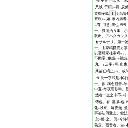
爲
本尊
也
或
是二
ト
二
一
又以
于頭
爲
辰
ヲ
二
一
二
皆御子陰
1
明師等
來現
如
家内病者
セハ
二
有
用意
者也
云云
レ
二
一
一。狐病治方事 示
取出。アハタカシヌ
セサルナリ。第一
一。山家鳴怪異方事
以宿所家柱常鳴
ケリ
不動堂
參詣
祈請
ニ
シテ
九一
云字
可
出也
ト
ヲ
レ
其後狂鳴止
。或
ケリ
此十字即是神符
云
一。依
稱念觀音
除
二
一
中夏
毎夜睡臥時。
一
然者一生之中不
相
レ
傳也。有
證據
也
二
一
化
以來。毎夜無
懈
一
二
事祕法傳受上。餘法
怠
稱
之。仍
今怖
テ
一
レ
義云。觀音者。自
レ