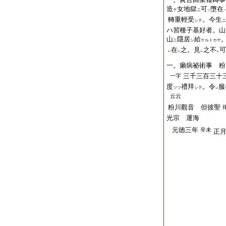
造
女地獄
可
墮在
テ
ニ
二
轉重輕受
。今生
シテ
ニ
ハ習種子基好者。山
山
隱居
給
ニ
シ
ケルトカヤ
在
之。見
之不
可
レ
レ
レ
レ
一。癩病祕術事 粉
三千三百三十
一字
度
禮拜
。令
服
ツツ
シテ
レ
云云
粉川觀音 但彼聖
光宗 運海
元徳三年
辛未
正