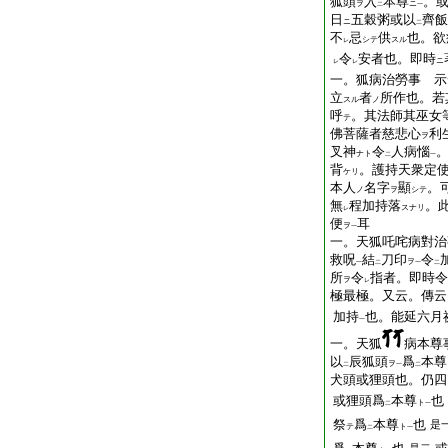
狐頭
入
本尊
。
ヲ
ニ
二
一
日
五穀粥或以
齊飯
ニ
二
不
忌
供
也。欲
シテ
スル
レ
令
安者也。即時
ニ
レ
レ
一。狐病治勞事 示
立
者
所作也。若
スル
ノ
呼
。其法師其巫女
テ
佛菩薩者慈悲心
利
ヲ
叉神
令
人病惱
ナト
二
一
背
。護持天衆定
ケリ
本人
名字
顯
。
ノ
ヲ
シテ
無
程加持落
。
スナリ
レ
便
耳
ヲ
一
一。天狐吒咤病對治
救呪
結
刀印
令
ヲ
一
二
一
二
所
令
指者。即時令
ヲ
レ
極最極。又云。傳云
加持
也。能延六月
一
一。天狐
病本尊
以
辰狐頭
爲
本尊
ヲ
二
一
二
犬頭或狸頭也。仍四
或狸頭爲
本尊
也
ト
二
一
祭
爲
本尊
也
是
テ
ト
二
一