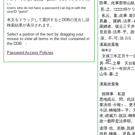
防畢。此事那智山臥
い。
Users who do not have a password can log in with the
見
之。□□□□侍ケ
レ
userID "guest".
私云。案
此事
甚
二
一
本文をドラッグして選択するとDDBの見出し語
異趣
。羅網
法界
ハ
ノ
一
検索結果が表示されます。
羅網者。彼云三千并
見豈過
法界
乎。故
二
一
Select a portion of the text by dragging your
深。不
可
治
云云
mouse to view all terms in the text contained in
レ
レ
the DDB. ・
溪嵐拾葉集
御本云
Password Access Policies
文保三年正月十一
房
之畢 天台
一
レ
應永二十一年卯月二
山寺
書
之 
一
レ
溪嵐拾葉集
除障事 私苗
悉地疏云。問。此説
業決得
今報
。更
ヲ
二
一
今説
轉報障
乎。
ヲ
二
一
依
經威力
故説
轉
二
一
二
故一藝即是法界耶。
道理
也。若聽
其經
一
二
故有
轉義
。是爲
二
一
二