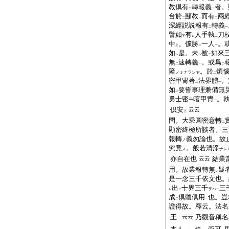
教倶有
轉報義
者。
二
一
台於
顯教
而有
兩
二
一
二
深經説説報有
轉義
二
一
譬如
有
人手執
刀
下
レ
二
中
。儻勝
一人
。
上
二
一
如
是。未
被
如來
レ
レ
二
無
速轉義
。或爲
二
一
二
障
。於
煩
ノミナランヤ
二
密甲冑著
法界體
。
二
一
如
要誓事理兼備無
二
勇士密
著甲冑
。
一
倶安
云云
上
問。大乘圓密意轉
二
顯密終極所談者。三
報轉
義勿論也。故
ノ
究竟
。般若清淨
ス
ナレ
亦自在也
結業
云云
用。故業報轉無
疑
レ
是一念三千依文也。
出
十界三千
三
ヲハ
レ
二
一
成
倶體倶用
也。豈
二
一
證得故。釋云。法名
王
乃觀音稱名
云云
一