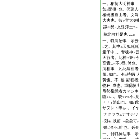
一。稻荷大明神事 
如
開模
也。仍萬人
二
一
權現後圓山者。文殊
大夫也。彼
官大夫
ヲ
識
見
文殊淨土
ス
ヲ
一
脇北向社是也
云云
一。狐病治事 示云
之。其中
天狐吒吒
ニ
レ
童子中
。奪魂神
ニ
ト
天行者。此神
祭
ヲ
テ
高貴
不
得
付也
ニハ
レ
レ
病相事 凡此病相者
氣
如也。有
持病
ノ
二
一
勞也。不
被
顯程者
レ
レ
物狂
成也。或呪驗
一
弓勢岳武者カマシキ
臨
。貌
不
スレハ
ヲアリ
レ
〃〃
追出也。如
此
ト
レ
サヌレト申
。イ
セハ
ナクヤウ
ナヰテワ
ニ
剋
以前
急急可
モ
ニ
レ
二
一
レ
雖
治不
叶也。必
レ
レ
一。付狐神法事 示