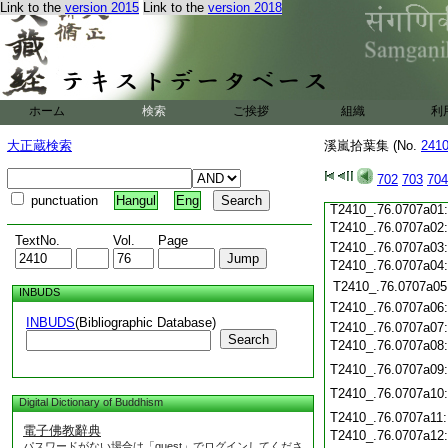
Link to the
version 2015
Link to the
version 2018
T2410_.76.0706c19
T2410_.76.0706c20
T2410_.76.0706c21
T2410_.76.0706c22
T2410_.76.0706c23
T2410_.76.0706c24
ホーム
検索
ご挨拶
組織
利
T2410_.76.0706c25
T2410_.76.0706c26
大正蔵検索
溪嵐拾葉集 (No.
241
T2410_.76.0706c27
T2410_.76.0706c28
702
703
704
T2410_.76.0706c29
punctuation
Hangul
Eng
T2410_.76.0707a01
T2410_.76.0707a02
TextNo.
Vol.
Page
T2410_.76.0707a03
T2410_.76.0707a04
T2410_.76.0707a05
INBUDS
T2410_.76.0707a06
INBUDS
(Bibliographic Database)
T2410_.76.0707a07
Search
T2410_.76.0707a08
T2410_.76.0707a09
T2410_.76.0707a10
Digital Dictionary of Buddhism
T2410_.76.0707a11
電子佛教辭典
T2410_.76.0707a12
パスワードがない場合は「guest」でログインしてくださ