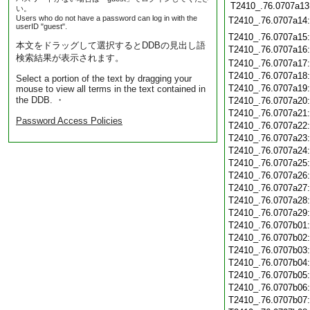
T2410_.76.0707a13
い。
Users who do not have a password can log in with the
T2410_.76.0707a14
userID "guest".
T2410_.76.0707a15
本文をドラッグして選択するとDDBの見出し語
T2410_.76.0707a16
検索結果が表示されます。
T2410_.76.0707a17
T2410_.76.0707a18
Select a portion of the text by dragging your
T2410_.76.0707a19
mouse to view all terms in the text contained in
the DDB. ・
T2410_.76.0707a20
T2410_.76.0707a21
Password Access Policies
T2410_.76.0707a22
T2410_.76.0707a23
T2410_.76.0707a24
T2410_.76.0707a25
T2410_.76.0707a26
T2410_.76.0707a27
T2410_.76.0707a28
T2410_.76.0707a29
T2410_.76.0707b01
T2410_.76.0707b02
T2410_.76.0707b03
T2410_.76.0707b04
T2410_.76.0707b05
T2410_.76.0707b06
T2410_.76.0707b07