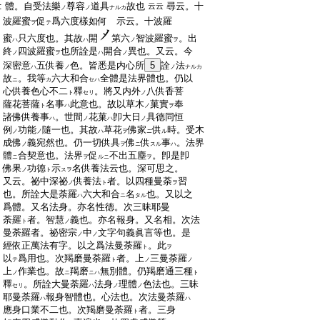
:
體。自受法樂
尊容
道具
故也
尋云。十
云云
ノ
ノ
ナルカ
:
波羅蜜
促
爲六度樣如何 示云。十波羅
ヲ
テ
:
蜜
只六度也。其故
開
第六
智波羅蜜
。出
ハ
ハ
ノ
ヲ
:
終
四波羅蜜
也所詮是
開合
異也。又云。今
ノ
ヲ
ハ
ノ
:
深密意
五供養
色。皆悉是内心所
5
詮
法
ハ
ノ
ノ
ナルカ
:
故
。我等
六大和合
全體是法界體也。仍以
ニ
カ
セハ
:
心供養色心不二
釋
。將又内外
八供香菩
ト
セリ
ノ
:
薩花菩薩
名事
此意也。故以草木
菓實
奉
ト
ハ
ノ
ヲ
:
諸佛供養事
。世間
花菓
卽大日
具德同恒
ハ
ノ
ハ
ノ
:
例
功能
隨一也。其故
草花
佛家
供
時。受木
ノ
ノ
ハ
ヲ
ニ
ル
:
成佛
義宛然也。仍一切供具
佛
供
事
。法界
ノ
ヲ
ニ
スル
ハ
:
體
合契意也。法界
促
不出五塵
。卽是卽
ニ
ヲ
ルニ
ヲ
:
佛果
功德
示
名供養法云也。深可思之。
ノ
ト
スヲ
:
又云。祕中深祕
供養法
者。以四種曼荼
習
ノ
ト
ヲ
:
也。所詮大是荼羅
六大和合
名
也。又以之
ハ
ニ
タル
:
爲體。又名法身。亦名性德。次三昧耶曼
:
荼羅
者。智慧
義也。亦名報身。又名相。次法
ト
ノ
:
曼荼羅者。祕密宗
中
文字句義眞言等也。是
ノ
ノ
:
經依正萬法有字。以之爲法曼荼羅
。此
ト
ヲ
:
以
爲用也。次羯磨曼荼羅
者。上
三曼荼羅
テ
ト
ノ
ノ
:
上
作業也。故
羯磨
無別體。仍羯磨通三種
ノ
ニ
ニハ
ト
:
釋
。所詮大曼荼羅
法身
理體
色法也。三昧
セリ
ハ
ノ
ノ
:
耶曼荼羅
報身智體也。心法也。次法曼荼羅
ハ
ハ
:
應身口業不二也。次羯磨曼荼羅
者。三身
ト