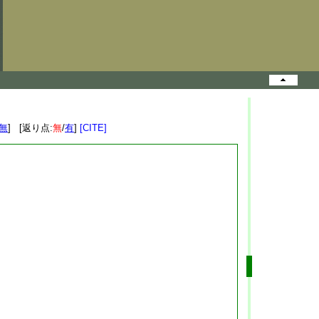
無
] [返り点:
無
/
有
]
[CITE]