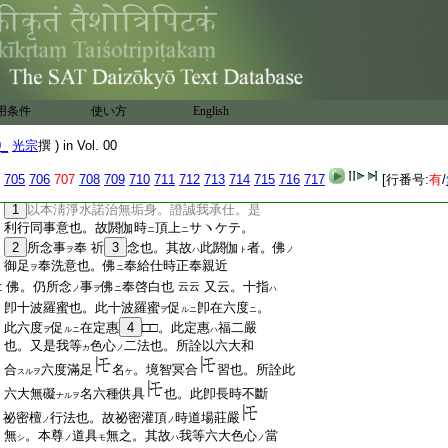
:
交名精。不忘爲進。故
以燒香六種供具
中
ニ
ノ
:
央置也。次以飮食爲禪定事
。諸佛以法
ハ
:
喜禪悦爲食。依如來法身壽量常住也。故
:
圓覺經云。如來如圓覺心
皆從禪定生。一
ハ
:
切五情皆依食持壽命。是
皆從禪定智慧
ハ
ヲ
:
生
意也。故
禪波羅蜜
故
智慧波羅蜜
置也。
スル
ニ
ノ
ニ
ヲ
用条件
使い方
English
:
次以燈明喩智慧事
。燈明
必有破暗之
ハ
ハ
:
功能。故喩智慧
斷明也。以閼伽喩檀度
ノ
0_
光宗
撰 ) in Vol. 00
:
事
。檀度者布
施也。四攝行
初
故
用之。
ハ
テ
ノ
ナルカ
ニ
:
故
止觀云。布施
者轉怨作親
云
。凡
四攝
ニ
ト
ト
ヘリ
ン
705
706
707
708
709
710
711
712
713
714
715
716
717
[行番号:
有
/
:
行者。布施愛語利行同事也。今閼伽時
:
1
以本淸淨水諾治無垢身。證誠我承仕。是
:
利行同事意也。故閼伽時
頂上
サヽケテ。
ニ
ニ
:
2
所念事
奉 祈
3
念也。其故
此閼伽
者。佛
ヲ
ハ
ト
ノ
:
御足
奉洗意也。佛
奉給仕時正奉親近
ヲ
ニ
:
佛。仍所念
事
佛
奉啓白也
又云。十指
云云
ノ
ヲ
ニ
ハ
:
卽十波羅蜜也。此十波羅蜜
促
卽在六度
。
ヲ
ルニ
ニ
:
此六度
促
在定惠
4
□□。此定惠
福二嚴
ヲ
ルニ
ハ
:
也。又是我等
色心
二法也。所詮以六大和
カ
ノ
:
合
六度滿足
名
。境智冥合
習也。所詮此
スルヲ
ケ
:
六大無礙
名六種供具
也。此卽長時不斷
ナルヲ
:
祕密檀
行法也。故祕密灌頂
時道場莊嚴
ノ
ノ
:
無
。本尊
道具
無之。其故
我等六大色心
當
シ
ノ
モ
ハ
ノ