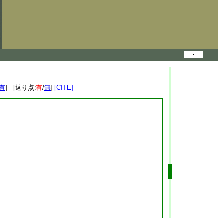
有
] [返り点:
有
/
無
]
[CITE]