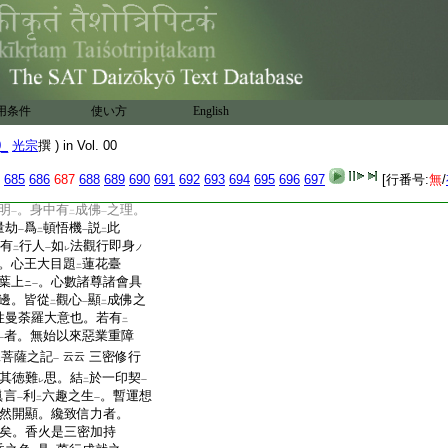
諸尊肝心。諸總眞言之
是以精進忿怒撃
衆機
二
一
大仙悲
未來
開
眞言法
二
一
二
一
渉
眞明
爲
經衞
悉地
二
一
二
一
階位
。修行之輩如
樹木
一
二
一
寔獲
世出世驗
。諸部大
二
一
用条件
使い方
English
云。靈翹開
地獄之神術
。
二
一
題目
言
蘇悉地羯羅
者。
一
二
一
0_
光宗
撰 ) in Vol. 00
世出世諸作業也。六
ノ
之世間業。及二乘菩薩
685
686
687
688
689
690
691
692
693
694
695
696
697
[行番号:
無
/
之業也。總持明大仙安
二
明
。身中有
成佛
之理。
一
二
一
量劫
爲
頓悟機
説
此
一
二
一
二
有
行人
如
法觀行即身
ノ
二
一
レ
。心王大目題
蓮花臺
二
葉上
。心數諸尊諸會具
ニ
一
邊。皆從
觀心
顯
成佛之
二
一
二
性曼荼羅大意也。若有
二
者。無始以來惡業重障
一
菩薩之記
三密修行
云云
二
一
其徳難
思。結
於一印契
レ
二
一
眞言
利
六趣之生
。暫運想
一
二
一
然開顯。纔致信力者。
矣。香火是三密加持