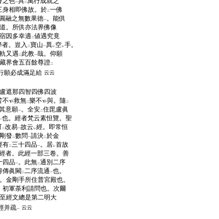
香之色
具
萬行成就之
一
二
三身相即佛故。於
一佛
二
圓融之無數果徳
。能供
一
道。所供亦法界佛像
宿因多幸適
値遇究竟
二
學者。豈入
寶山
異
空
手。
二
一
レ
レ
軌又遇
此教
哉。仰願
二
一
藏界會五百餘尊證
二
行願必成滿足給
云云
盧遮那四智四佛四波
苦不
救無
樂不
與。隨
二
二
其意願
。全安
住毘盧眞
一
二
也。經者梵云素怛覽。聖
一
可
改易
故云
經。即常恒
二
一
レ
剛發
數問
請決
於金
二
一
二
經有
三十四品
。居
首故
二
一
レ
經者。此經一部三卷。善
十四品
。此無
通別二序
一
二
得傳眞闕
二序流通
也。
二
一
。金剛手所住普宮殿也。
。初軍荼利請問也。次爾
至經文總是第二明大
經并疏
云云
一