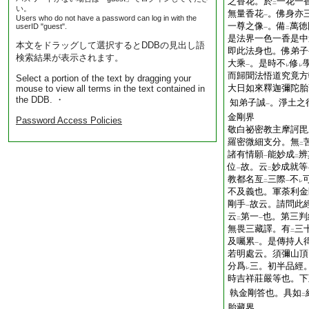
之香花。於
一花一
二
い。
無量香花
。佛身亦
一
Users who do not have a password can log in with the
一尊之像
。備
萬徳
userID "guest".
一
二
是法界一色一香是中
本文をドラッグして選択するとDDBの見出し語
即此法身也。佛弟子
検索結果が表示されます。
大乘
。是時不
修
一
レ
レ
而歸聞法悟道究竟方
Select a portion of the text by dragging your
大日如來釋迦彌陀胎
mouse to view all terms in the text contained in
the DDB. ・
知弟子誠
。淨土之
一
金剛界
Password Access Policies
敬白祕密教主摩訶毘
羅密微細支分。無
二
諸有情願
能妙成
辨
一
二
位
故。云
妙成就等
一
二
教都名亙
三際
不
二
一
レ
不及義也。軍荼利金
剛手
故云。請問此
一
云
第一
也。第三判
二
一
無畏三藏譯。有
三
二
及囑累
。是傳持人
一
若明處云。須彌山頂
分爲
三。初半品經
レ
時吉祥莊嚴等也。下
執金剛答也。具如
二
胎藏界