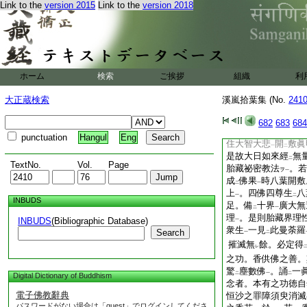
Link to the
version 2015
Link to the
version 2018
經者。是三部經王。
祕旨。詠貫大教妙。
發
數十疑問
。持明
二
一
則致
羯羅五莊嚴
遍
二
一
九成就亙通諸而成
二
三世之利。信修之類
ホーム
検索
ご挨拶
組織
利
教非
此術
。陵大虚
二
一
唯此妙典也。次釋
二
大正蔵検索
溪嵐拾葉集 (No.
241
作業義。今此經成就
趣四生諸有情所
樂
682
683
684
レ
等諸聖者所
樂出世
レ
punctuation
Hangul
Eng
住大智大悲
開
敷眞
一
二
是故大日如來經
無
二
TextNo.
Vol.
Page
胎藏祕密教法
。若
ヲ
一
成
佛果
時八葉開敷
二
一
上
。四佛四尊生
八
一
二
INBUDS
足。備
十界
廣大無
二
一
理
。是則胎藏界理
INBUDS
(Bibliographic Database)
一
衆生
一見
此曼荼羅
Search
一
二
摧滅無
餘。必定得
レ
之功。香供佛之善。
驚
塵數佛
。誦
一
二
一
二
Digital Dictionary of Buddhism
念者。本有之功徳自
電子佛教辭典
恒沙之罪障須臾消滅
パスワードがない場合は「guest」でログインしてくださ