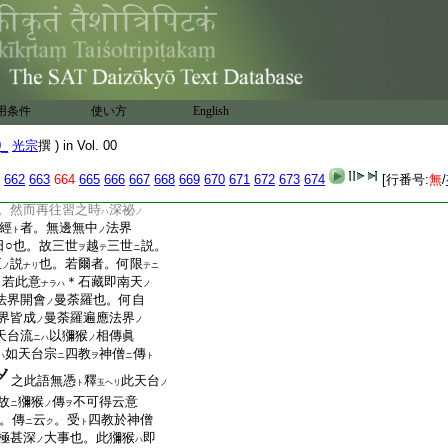
在之。所謂一
善無畏三
ニハ
4
無行將來大日經。三
ニハ
ハ
大日經 獼猴傳 已上三
相傳
大日經
山門東寺
ノ
ハ
意如何 仰云。凡大日經
ヲ
用条件
使い方
English
三國相傳
祕經也。何
獼
リ
ノ
ソ
乎。故
天台東寺倶
不
ニ
ニ
0_
光宗
撰 ) in Vol. 00
猴相傳
始終不用歟。如
ヲ
662
663
664
665
666
667
668
669
670
671
672
673
674
[行番号:
無
/
意
師資相承
爲本。獼
ノ
ハ
ヲ
。然而再往習之時
深祕
ハ
ノ
經
者。無邊無中
法界
ト
ノ
日○也。故三世
越
三世
説。
ヲ
テ
ニ
至
説
也。若爾者。何限
ノ
ナリ
テニ
。若此意
＊石藏即南天
ナラハ
ノ
法界開會
曼荼羅也。何自
ノ
界皆成
曼荼羅遍應法界
ノ
ノ
天台流
以獼猴
相傳眞
ニハ
ノ
如天台宗
四教
神僧
傳
ハ
ニ
ヲ
ニ
ト
之此語無憑
釋
此天台
ト
玉ヘリ
ノ
故
獼猴
傳
不可得云意
ニ
ノ
ヲ
。傳
云
。受
四教於神僧
ニ
ク
ト
極甚深
大事也。此獼猴
即
ノ
ハ