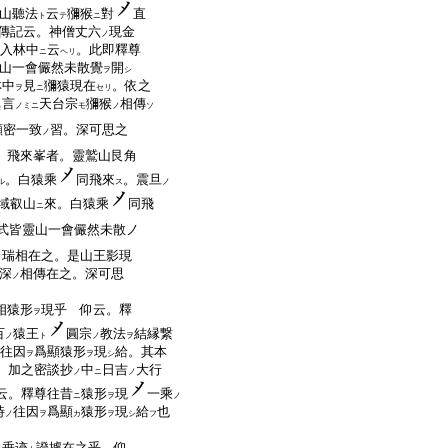
山聽法
云
獼猴
對
直
ト
テ
ニ
傳記云。神僧丈六
現金
ノ
入林中
云
。此即釋尊
ニ
ヘリ
山一會儼然未散覺
開
ヲ
シ
林中
見
獼猿現在
。依之
ヲ
ニ
セリ
眞言
天台宗
獼猴
相傳
ノミニ
モ
ノ
ソ
顯密一致
習。深可思之
ノ
。飛來峯者。靈鷲山艮角
。白猿乘
同飛來
。震旦
ル
ス
ノ
域叡山
來。白猿乘
同飛
ニ
式皆靈山一會儼然未散ノ
瑞相在之。是山王影現
ノ
深
相傳在之。深可思
ノ
相猿形
現乎 仰云。釋
ヲ
百
猿王
圓宗
教法
結縁繋
ノ
ト
ノ
ヲ
往因
爲顯猿形
現
給。其本
ヲ
ヲ
シ
。加之密談抄
中
日吉
大行
ノ
ニ
ノ
云。釋尊往昔
猿形
現
一乘
ニ
ヲ
ノ
時
往因
爲顯
猿形
現
給
也
ノ
ヲ
カ
ヲ
シ
フ
垂迹
證據在之乎 仰