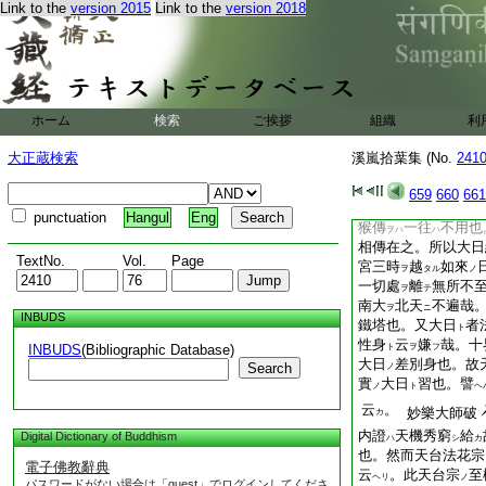
何 仰云。三本
習
ノ
Link to the
version 2015
Link to the
version 2018
藏
將來大日經。二
ノ
勃
嚕
羅國
5
石藏
ノ
ノ
本不同在之
尋云。北天竺
獼猴
ノ
共
是
不依用。其
ニ
ヲ
ホーム
検索
ご挨拶
組織
利
者。大日金剛薩埵
ヨ
猴
相傳
云
可用之
ノ
ト
テ
大正蔵検索
溪嵐拾葉集 (No.
241
依用也。
云云
尋云。天台流
意獼
ノ
659
660
661
何 仰云。凡眞言教
punctuation
Hangul
Eng
猴傳
一往
不用也
ヲハ
ハ
相傳在之。所以大日
TextNo.
Vol.
Page
宮三時
越
如來
ヲ
タル
ノ
一切處
離
無所不
ヲ
テ
南大
北天
不遍哉
ヲ
ニ
INBUDS
鐵塔也。又大日
者
ト
性身
云
嫌
哉。十
INBUDS
(Bibliographic Database)
ト
ヲ
フ
大日
差別身也。故
Search
ノ
實
大日
習也。譬
ノ
ト
ヘ
云
。
妙樂大師破
カ
内證
天機秀窮
給
Digital Dictionary of Buddhism
ハ
シ
カ
也。然而天台法花宗
電子佛教辭典
云
。此天台宗
至
ヘリ
ノ
パスワードがない場合は「guest」でログインしてくださ