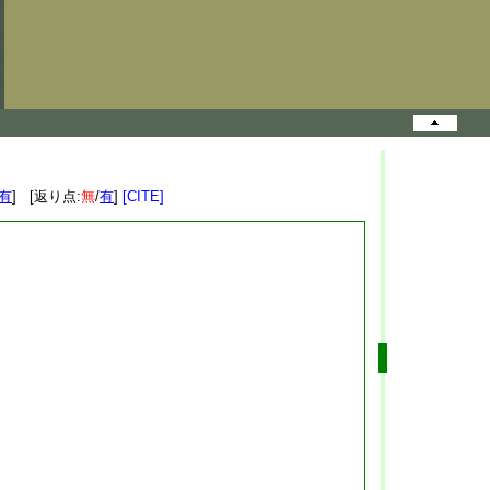
有
] [返り点:
無
/
有
]
[CITE]