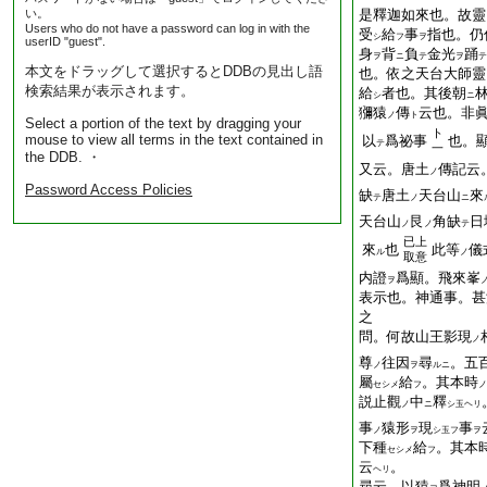
い。
是釋迦如來也。故靈
Users who do not have a password can log in with the
受
給
事
指也。仍
シ
フ
ヲ
userID "guest".
身
背
負
金光
踊
ヲ
ニ
テ
ヲ
テ
本文をドラッグして選択するとDDBの見出し語
也。依之天台大師靈
検索結果が表示されます。
給
者也。其後朝
シ
ニ
獼猿
傳
云也。非
ノ
ト
Select a portion of the text by dragging your
ト
mouse to view all terms in the text contained in
以
爲祕事
也。
テ
一
the DDB. ・
又云。唐土
傳記云
ノ
Password Access Policies
缺
唐土
天台山
來
テ
ノ
ニ
天台山
艮
角缺
日
ノ
ノ
テ
已上
來
也
此等
儀
ル
ノ
取意
内證
爲顯。飛來峯
ヲ
表示也。神通事。甚
之
問。何故山王影現
ノ
尊
往因
尋
。五
ノ
ヲ
ルニ
屬
給
。其本時
セシメ
フ
ノ
説止觀
中
釋
ノ
ニ
シ玉ヘリ
事
猿形
現
事
ノ
ヲ
シ玉フ
ヲ
下種
給
。其本
セシメ
フ
云
。
ヘリ
尋云。以猿
爲神明