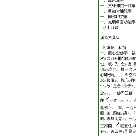
一。魔來迎事
一。文殊彌陀一體事
一。眞如堂彌陀事
一。同佛印契事
一。光明眞言功能事
已上目録
溪嵐拾葉集
阿彌陀 私苗
一。觀心念佛事 欲
次
念
阿彌陀佛
四
ニ
シ
ノ
也。或
先
念
後
ハ
ツ
シ
ニ
倶
之也。於一念
ニス
ノ
心即佛心
。即空
ナリ
念
報佛
。觀心
即
ス
ヲ
ノ
中
故
是念
法佛
ノ
ニ
ス
ヲ
念
。一佛即三佛
ナリ
即
一而
三
。
モ
念佛
問。一心
觀
破
四住
惑
。
ハ
ス
ノ
ヲ
觀
破無明惑
。一
ハ
ヲ
三諦圓
破五住
ニ
ノ
身
。破四住
即顯
ヲ
ヲ
ス