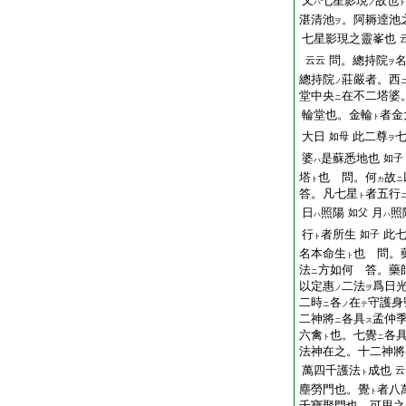
又
七星影現
故也
ハ
ノ
ト
湛
清
池
。阿耨逹池
ヲ
七星影現之靈峯也
問。總持院
云云
ヲ
總持院
莊嚴者。西
ノ
堂中央
在不二塔婆
ニ
輪堂也。金輪
者金
ト
大日
此二尊
如母
ヲ
婆
是蘇悉地也
如子
ハ
塔
也 問。何
故
ト
カ
ニ
答。凡七星
者五行
ト
日
照陽
月
照
如父
ハ
ハ
行
者所生
此
如子
ト
名本命生
也 問。
ト
法
方如何 答。藥
ニ
以定惠
二法
爲日
ノ
ヲ
二時
各
在
守護身
ニ
ノ
テ
二神將
各具
孟仲
ニ
ス
六禽
也。七覺
各
ト
ニ
法神在之。十二神將
萬四千護法
成也
云
ト
塵勞門也。覺
者八
ト
千寶聚門也。可思之