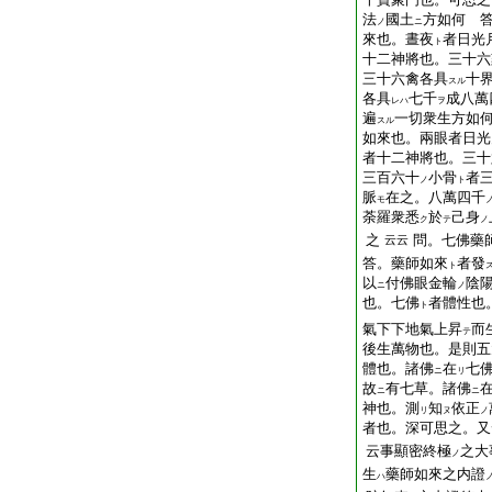
法
國土
方如何 
ノ
ニ
來也。晝夜
者日光
ト
十二神將也。三十六
三十六禽各具
十
スル
各具
七千
成八萬
レハ
ヲ
遍
一切衆生方如
スル
如來也。兩眼者日光
者十二神將也。三十
三百六十
小骨
者
ノ
ト
脈
在之。八萬四千
モ
荼羅衆悉
於
己身
ク
テ
ノ
之
問。七佛藥
云云
答。藥師如來
者發
ト
以
付佛眼金輪
陰
ニ
ノ
也。七佛
者體性也
ト
氣
下
下
地
氣
上
昇
而
テ
後生萬物也。是則五
體也。諸佛
在
七
ニ
リ
故
有七草。諸佛
ニ
ニ
神也。測
知
依正
リ
ヌ
ノ
者也。深可思之。又
云事顯密終極
之大
ノ
生
藥師如來之内證
ハ