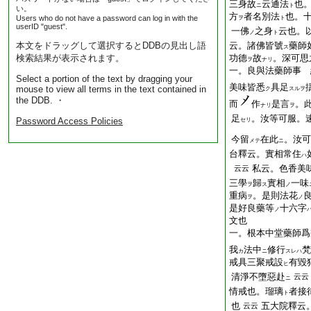
三身故
云通法
也
ニ
ト
い。
方
者名別法
也。
Users who do not have a password can log in with the
ヲ
ト
userID "guest".
一佛
之身
云也。
ノ
ト
本文をドラッグして選択するとDDBの見出し語
云。諸佛皆號
藥師
ス
検索結果が表示されます。
功德
故
。深可思
ヲ
ナリ
一。良與法藥師事 
Select a portion of the text by dragging your
美味皆悉
具足
mouse to view all terms in the text contained in
ク
スルヲ
the DDB. ・
而
作
是言
。
ナリ
ヲ
足
。汝等可服。
Password Access Policies
セリ
今留
在此
。汝可
メテ
ニ
台釋云。實相常住
ハ
私云。色香美
云云
三學
歸
實相
一味
ヲ
ス
ノ
重病
。是則法花
ヲ
ノ
是好良藥等
十六字
ノ
文也
一。根本中堂藥師爲
我
法中
修行
梵
カ
ニ
スレハ
戒具三聚戒設
有毀
ヒ
清淨不墮惡赴
云云
ニ
情戒也。瑠璃
者接
ト
也
五大院釋云
云云