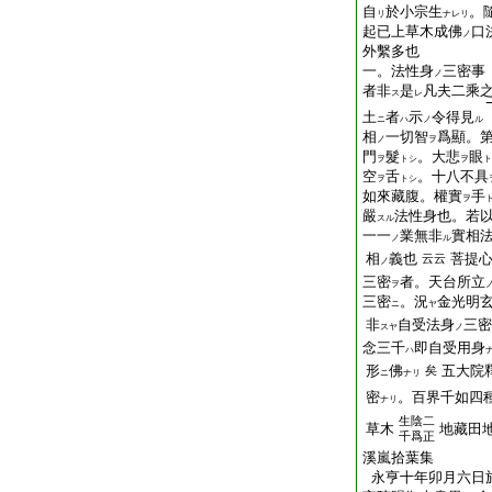
自
於小宗生
。
リ
ナレリ
起
已上草木成佛
口
ノ
外繫多也
一。法性身
三密事
ノ
者非
是
凡夫二乘
ス
レ
土
者
示
令得見
ニ
ハ
ノ
ル
相
一切智
爲顯。
ノ
ヲ
門
髮
。大悲
眼
ヲ
トシ
ヲ
ト
空
舌
。十八不具
ヲ
トシ
如來藏腹。權實
手
ヲ
嚴
法性身也。若
スル
一一
業無非
實相
ノ
ル
相
義也
菩提
云云
ノ
三密
者。天台所立
ヲ
三密
。況
金光明
ニ
ヤ
非
自受法身
三密
スヤ
ノ
念三千
即自受用身
ハ
形
佛
五大院
矣
ニ
ナリ
密
。百界千如四
ナリ
生陰二
草木
地藏田
千爲正
溪嵐拾葉集
永亨十年卯月六日