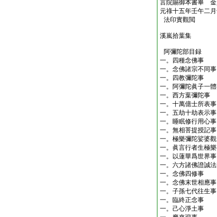
言院賜御本書畢 金
元祿十五年壬午二月
法印實觀閲
溪嵐拾葉集
阿彌陀部目録
一。四種念佛事
一。念佛諸宗不同事
一。四教彌陀事
一。阿彌陀眞子一體
一。西方葉彌陀事
一。十萬億士所表事
一。五劫十劫表示事
一。睡眠修行用心事
一。無相菩提授記事
一。極樂彌陀娑婆觀
一。眞言行者生極樂
一。以蓮華爲世界事
一。六方諸佛證誠法
一。念佛四修事
一。念佛末世相應事
一。子孫七代往生事
一。臨終正念事
一。己心淨土事