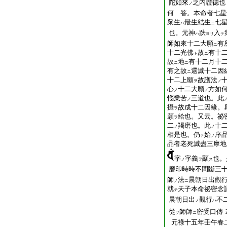
陀如來
之内證德也
ノ
何 答。本命者七星
衆生
最生結生
七
ハ
ニ
也。元神
趺
入
ハ
ヨリ
テ
師如來十二大願
有
ニ
十二光佛
故
有十
ト
ニ
故
地
有十二月十
ニ
ニ
有之故
還滅十二因
ニ
十二上願
故護法
ヲ
ノ
心
十二大願
方如
ノ
ノ
惱業苦
三道也。此
ノ
攝
故成十二因緣。
ヲ
願
給也。又云。祕
ヲ
二
羯磨也。此
十
ノ
ノ
相是也。仍
始
序
テ
ノ
品者老死滅盡三摩地
字
字義
顯
也。
ノ
ヲ
ス
磨印時時不間斷三
師
法
晨朝日出觀
ノ
ニ
就
天子本命祕密念
テ
晨朝日出
觀行
不
ノ
ハ
從
師師
密受口傳
ヲ
ニ
元祿十五年壬午春