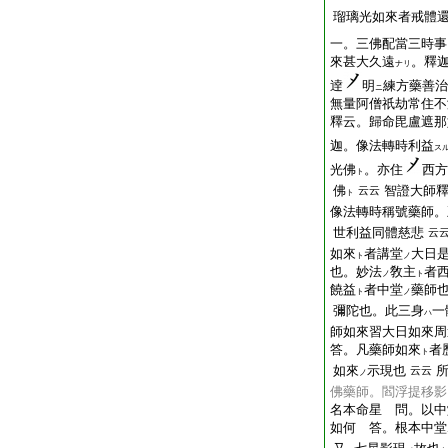
瑠璃光如來者戒體
一。三佛配當三時事
來甚大久遠
。釋
ナリ
逹
明
練方藥善治
ニ
無量阿僧祇劫常住不
釋云。歸命毘盧遮那
迦。像法轉時利益
ス
光佛
。亦住
西方
ト
佛
智證大師
云云
ト
像法轉時稱號藥師。
世利益同體慈悲
云
如來
者講堂
大日
ト
ノ
也。妙法
敎主
者
ノ
ト
饒益
者中堂
藥師
ト
ノ
彌陀也。此三身
一
ハ
師如來習大日如來周
答。凡藥師如來
者
ト
如來
示現也
云云
ノ
佛藥師。閻浮
提
移
影
名本命星 問。以中
如何 答。根本中堂