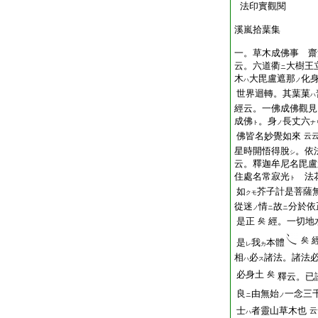
法印實觀閱
溪嵐拾葉集
一。草木成佛事
齋
云。六道衢
大樹王
ニ
木
大毘盧遮那
化
ハ
ノ
世界迴轉。其葉菓
ハ
經云。一佛成佛觀見
成佛
。
身
長
丈六
ト
ノ
ナ
佛皆名妙覺如來
云
星時開悟得脫
。依
シ
云。釋迦牟尼名毘盧
住處名常寂光
法花
ト
如
芥子
計
是菩薩
クモ
從
迷
情
故
分於依
ノ
ニ
ニ
是正
經。一切地
矣
矣
是
我
本體
レ
カ
相
必
諸法。諸法
ハ
ス
必身土
矣
釋云。已
良
由無始
一念三
ニ
ノ
士
者靈山草木也
云
ハ