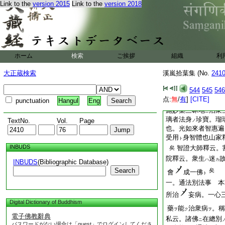
Link to the
version 2015
Link to the
version 2018
敎
中
祕
之不傳
ノ
ニ
祕。唯佛自知
名
玉フヲ
身
名
爲祕
。三
ナルヲ
テ
ト
云。此
品
全量
通
ノ
ノ
ハ
正
在報身
又
矣
クハ
ニ
ホーム
検索
ご挨拶
組織
利
足
矣
又云三身
レリ
身遍
一切處
。報
大正蔵検索
溪嵐拾葉集 (No.
241
スト
ニ
身處二身
常在
。
ニ
アリ
544
545
546
一。根本中堂藥師三
点:
無
/
有
]
[CITE]
punctuation
Hangul
Eng
瑠璃光如來 私云。
施妙藥三昧地
治衆
ニ
璃者法身
珍寶。瑠
TextNo.
Vol.
Page
ノ
也。光如來者智惠遍
受用
身智體也山家
ト
INBUDS
智證大師釋云。
矣
院釋云。衆生
迷
ハ
カ
INBUDS
(Bibliographic Database)
Search
矣
會
成一佛
ト
一。通法別法事 本
所治
妄病。一心
Digital Dictionary of Buddhism
藥
能
治衆病
。稱
ヲ
ク
ヲ
電子佛教辭典
私云。諸佛
在總別
ニ
パスワードがない場合は「guest」でログインしてくださ