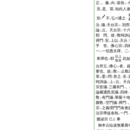
正
。遍
向
道俗
ニ
ニ
一
二
一
見
是。當
知此人
レ
レ
別
不
弘
通之
レ
一
法
攝
天台宗
別而
ニ
一
二
一
論
云。天台宗
十
ニ
ノ
耶 問。彼
敎時諍
ノ
禪門
安
上以
天台
一
レ
二
一
乎 答。佛心宗
四
ニ
一
一切愚夫禪。二
ハ
以上
來禪也
耶
此
ト
取意
台所立
佛心
者。
ノ
ト
要也。故
敎
止觀
ニ
ト
二
章
委
問
答之
非
ニ
ク
二
一
二
時諍論
上
云。天
ノ
ニ
宗皆攝
三藏有門
。
二
一
論藏通毘尼攝
四律
二
一
敎
有門攝
華嚴十地
ノ
二
圓敎
空門攝
禪門
ノ
二
一
宗
之義理門門各會
ノ
法宗學徒各執
一門
二
一
樂諸宗
畢
已上
御本云仙波無量壽