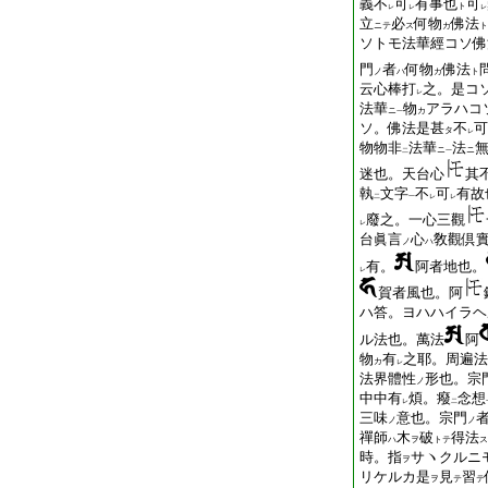
義不
可
有事也
可
ト
レ
レ
レ
立
必
何物
佛法
ニテ
ス
カ
ト
ソトモ法華經コソ佛
門
者
何物
佛法
ノ
ハ
カ
ト
云心棒打
之。是コ
レ
法華
物
アラハコ
ニ
カ
一
ソ。佛法是甚
不
可
タ
レ
物物非
法華
法
ニ
ニ
二
一
迷也。天台心
其
執
文字
不
可
有故
二
一
レ
レ
廢之。一心三觀
レ
台眞言
心
敎觀倶
ノ
ハ
有。
阿者地也。
レ
賀者風也。阿
ハ答。ヨハハイラヘ
ル法也。萬法
阿
物
有
之耶。周遍法
カ
レ
法界體性
形也。宗
ノ
中中有
煩。癈
念想
レ
二
三味
意也。宗門
ノ
ノ
禪師
木
破
得法
ハ
ヲ
トテ
ス
時。指
サヽクルニ
ヲ
リケルカ是
見
習
ヲ
テ
テ