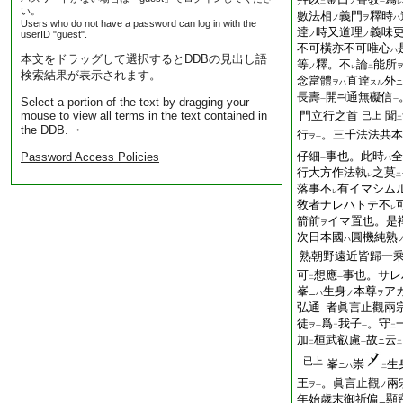
ノ
二
一
レ
い。
數法相
義門
釋時
ノ
ヲ
ハ
Users who do not have a password can log in with the
逹
時又道理
義味
userID "guest".
ノ
ノ
不可橫亦不可唯心
ハ
本文をドラッグして選択するとDDBの見出し語
等
釋。不
論
能所
ノ
レ
二
検索結果が表示されます。
念當體
直逹
外
ヲハ
スル
ニ
長壽
開
通無礙信
Select a portion of the text by dragging your
一
一
mouse to view all terms in the text contained in
門立行之首
聞
已上
二
the DDB. ・
行
。三千法法共本
ヲ
一
仔細
事也。此時
全
Password Access Policies
ハ
一
行大方作法執
之莫
レ
二
落事不
有イマシム
レ
敎者ナレハトテ不
レ
箭前
イマ置也。是
ヲ
次日本國
圓機純熟
ハ
熟朝野遠近皆歸一
可
想應
事也。サレ
二
一
峯
生身
本尊
ア
ニハ
ノ
ヲ
弘通
者眞言止觀兩
一
徒
爲
我子
。守
ヲ
一
二
一
二
加
桓武叡慮
故
云
ニ
二
一
二
已上
峯
崇
生
ニハ
二
王
。眞言止觀
兩
ヲ
ノ
一
年始歳末御祈偏
顯
ニ