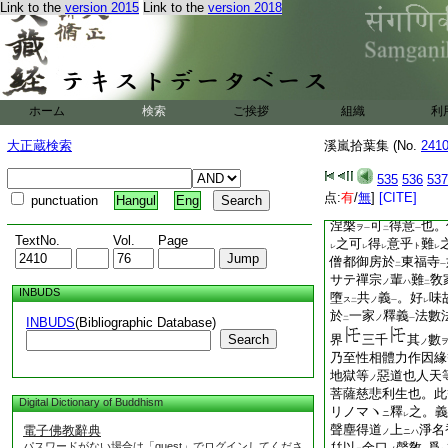
Link to the
version 2015
Link to the
version 2018
宗
者不
知
敎者
トハ
レ
レ
者
下
禪。彼
立行
モ
ノ
癈
念想
分何
四
ニモ
二
一
會釋
無也。次
彼
モ
ニ
方等大集等
經也。
ノ
經
也。彼經
中
佛
ノ
ニ
一
ホーム
検索
ご挨拶
組織
利
第
相承也。是卽佛
ニ
ラテ微笑シ給迦葉禪
大正蔵検索
溪嵐拾葉集 (No.
241
佛傳
迦葉
云也。是
二
一
葉
イヘルハ何不
立
一
レ
535
536
537
以
法華大經
付
屬
二
一
二
点:
有
/
無
]
[CITE]
punctuation
Hangul
Eng
也。仍天王所問經中
涅槃
可
得意
也。
ヲ
一
二
一
TextNo.
Vol.
Page
之可
得
意乎
難
ト
レ
レ
レ
レ
僧都御房於
東福寺
二
一
サテ禪宗
輩
難
敎
ノ
ハ
二
INBUDS
墮
共
義
。好
味
ス
ノ
二
一
レ
於
一家
釋義
法數
ノ
INBUDS
(Bibliographic Database)
二
一
Search
界
三千
其
數
ノ
乃至性相體力作因緣
地獄等
惡道也人天
ノ
菩薩慈悲利生也。此
Digital Dictionary of Buddhism
リノマヽ
釋
之。義
ニ
レ
聲塵得道
上
淨名
電子佛教辭典
ノ
ニハ
パスワードがない場合は「guest」でログインしてくださ
幷以
金口
聲敎
爲