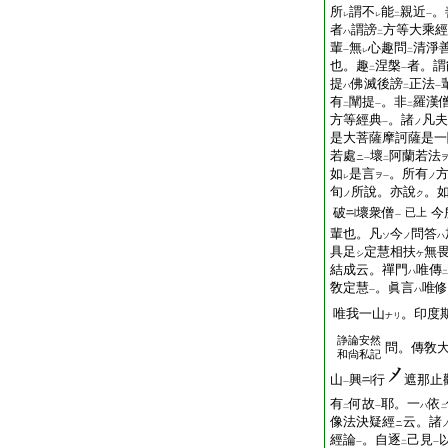
所
謂不
能
親近
。
レ
レ
二
一
者
謂謗
方等大乘經
ハ
二
輩
無
心趣問
清淨
一
レ
二
也。趣
涅槃
者。謂
二
一
提
佛滅後謗
正法
ハ
二
一
有
闡提
。非
羅漢
二
一
二
方等經典
。諸
凡夫
ノ
一
是大菩薩摩訶薩是一
若處
壞
阿蘭若法
ニ
一
二
如
是言
。所有
ヲ
ノ
レ
一
旬
所說。亦說
。
ノ
ク
破
壞衆僧
今
已上
一
輩也。凡
今
問答
ソ
ノ
ハ
具足
定慧相扶
無
シ
ケ
結成云。禪門
唯傳
ハ
二
敎定慧
。眞言
唯修
ハ
一
唯我一山
。印度
ナリ
諍論安然
問。傳敎
和尙私記
山
興
行
遮那止
一
有
何故
耶。一
依
ハ
二
一
二
像法決疑經
云。諸
ニ
經論
。自逐
己見
一
二
一