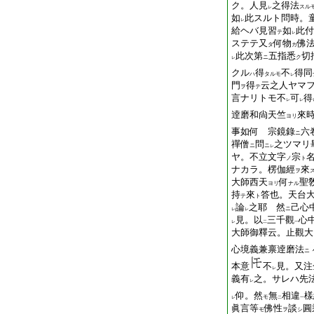
ク。人見
之得法
スル
レ
如
此スルト問時。
レ
給ヘバ見習
如
此付
テ
レ
ステテ又
何物
佛
タ
カ
此次第
五指悉
切
ニ
ク
レ
クル
得
不
得同
ハ
タルモ
レ
門
得
云之人ヤマ
ヲ
テ
言ナリトモ不
可
得
レ
レ
逹磨和尙天竺
來
ヨリ
事如何 宗鏡錄
六
ニ
禪僧
問
之ツマリ
ニ
ニ
レ
ヤ。不立文字
宗
ノ
ト
ナカラ。楞伽經
來
ヲ
大師西天
何
聖
ヨリ
ナル
持
來
答也。天台
テ
ト
論
之耶 然
己心
ニ
レ
レ
見。以
三千觀
心
レ
二
一
大師御釋云。止觀大
心境義兼禀逹磨法
ニ
本意
不
見。又注
レ
義有
之。サレハ先
レ
仰。然
無
相違
樣
モ
レ
二
一
眞言等
佛性
談
圓
モ
ヲ
シ