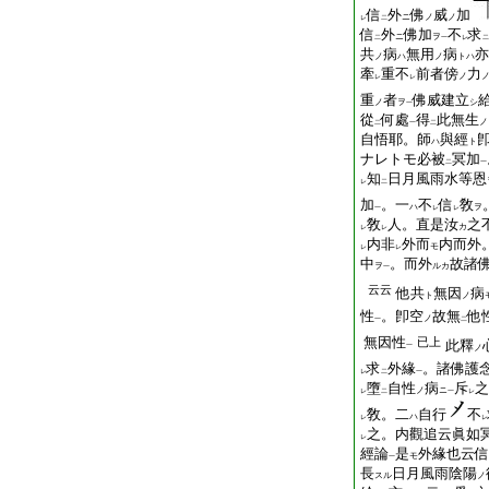
信
外
佛
威
加
ニ
ノ
ノ
レ
二
信
外
佛加
不
求
ニ
ヲ
二
一
レ
二
共
病
無用
病
亦
ノ
ハ
ノ
トハ
牽
重不
前者傍
力
ノ
レ
レ
重
者
佛威建立
ノ
ヲ
シ
一
從
何處
得
此無生
ノ
二
一
二
自悟耶。師
與經
ハ
ト
ナレトモ必被
冥加
二
一
知
日月風雨水等恩
レ
二
加
。一
不
信
敎
ハ
ヲ
一
レ
レ
敎
人。直是汝
之
カ
レ
レ
内非
外而
内而外
モ
レ
レ
中
。而外
故諸
ヲ
ルカ
一
云云
他共
無因
病
ト
ノ
性
。卽空
故無
他
ノ
一
二
無因性
已上
此釋
一
ノ
求
外緣
。諸佛護
レ
二
一
墮
自性
病
斥
之
ノ
ニ
レ
二
一
レ
敎。二
自行
不
ハ
レ
レ
之。内觀追云眞如
レ
經論
是
外緣也云信
モ
一
長
日月風雨陰陽
スル
ノ