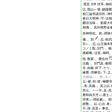
震息
伏等
御
災降
ノ
以
我山
號
鎭護國
ヲ
二
一
二
相三論等諸宗何
神
ノ
春日大明神
守
法相
ハ
二
圓宗法味
。新羅大
一
相傳
。其外熊野金
一
持神明也。然
禪林
ニ
儀
。別
忘
桓武
ハ
一
二
宗
。忘
山王御本
ヲ
一
二
コノミ翫
宗門
。御
二
一
後嵯峨
法皇
御時
ノ
ノ
毀
敎家
。覺住坊
二
一
法義
。宗門及
奏聞
一
二
非
由被
仰下
ケリ
一
二
一
緣覺
所解也
下
之
ノ
ト
レ
尤相似
。然
モノ
タリ
ニ
云
被
却
彼
極樂
テ
ノ
レ
二
有
其義
。其上以
レ
二
一
二
所云。一一不
及
其
レ
二
磨和尙天竺
唐土
ヨリ
ニ
持來
尋給處
。逹
ルト
ニ
經敎
。以
心法
來
ト
一
二
一
不
得
其意
事也。
ヲ
レ
二
一