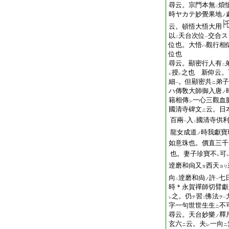
尋云。宗門本無
煩
二
時ヤカテ妙覺果地
ノ
云。頓悟大悟大用
以
天台次位
交合ス
二
一
位也。大悟
觀行相
ハ
位也
尋云。顯密行人有
二
授
之也 新仰云。
レ
レ
細
。但顯密共
弟子
ニ
一
ハ傳敎大師御入唐
ノ
籍相傳
一心三觀血
シ
國清寺碑文
云。日
ニ
百兩
入
國清寺供
一
二
龍女成道
時我獻寶
ノ
如意珠也。價直三千
也。妻子珍寶不
可
レ
逹磨和尙又
西天
タ
ヨリ
向
逹磨和尙
許
七
ノ
二
一
時＊永賀禪師切臂獻
之。仍
習
佛法
テ
ヲ
レ
二
一
字一句世世生生
不
ニ
尋云。天台妙樂
釋
ノ
玄六
云。夫
一向
ニ
レ
ニ