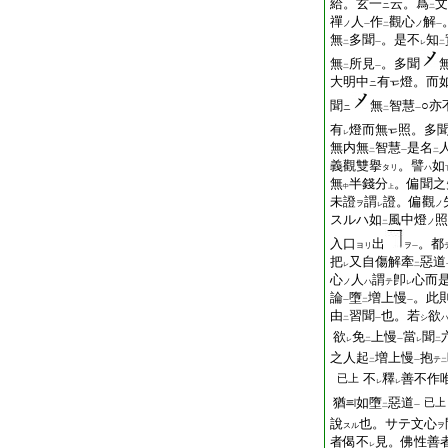
給。玄一
云。爲
文
ニ
二
禪
人
作
觀心
解
ノ
ノ
一
二
一
無
多聞
。是不
知
二
一
レ
二
無
所見
。多聞
二
一
大明中
有
燈。而
ニ
聞
無
智慧
○亦
ニ
二
一
有
燈而無
照。多
レ
無内無
智慧
是名
二
一
二
義觀雙擧
。譬
如
タリ
ハ
無
半錢分
。偏聞之
中
上
未證
謂
證。偏觀
ヲ
ノ
レ
スルハ如
風中燈
照
ノ
二
入口
出
。都
ヨリ
ヲ
一
把
又自傷解牽
惡道
レ
二
心
人
謂
卽
心而
ノ
ハ
テ
レ
論
墮
増上慢
。此
一
二
一
由
習聞
也。若
欲
シ
二
一
欲
免
上慢
當
聞
レ
二
一
レ
二
之人起
増上慢
抱
テ
二
一
二
不
釋
善不作
已上
レ
レ
猶
如墮
惡道
已上
二
一
說
也。サテ文心
スル
ヲ
者偈不
見。佛性善
レ