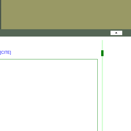
[CITE]