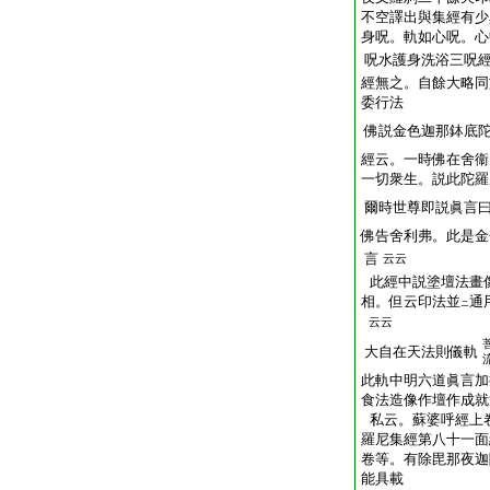
不空譯出與集經有少
身呪。軌如心呪。心
呪水護身洗浴三呪
經無之。自餘大略同
委行法
佛説金色迦那鉢底
經云。一時佛在舍衞
一切衆生。説此陀羅
爾時世尊即説眞言
佛告舍利弗。此是金
言
云云
此經中説塗壇法畫
相。但云印法並
通
ニ
云云
大自在天法則儀軌
此軌中明六道眞言加
食法造像作壇作成就
私云。蘇婆呼經上
羅尼集經第八十一面
卷等。有除毘那夜迦
能具載