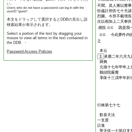
い。
不聞。其人漸以覺畢
Users who do not have a password can log in with the
但蘊計所供七十天諸
userID "guest".
烈圖。今所不載増長
本文をドラッグして選択するとDDBの見出し語
次以相加上二天奉供
検索結果が表示されます。
感悦
因是我一
云云
Select a portion of the text by dragging your
今此夢件内供
云云
mouse to view all terms in the text contained in
之
the DDB. ・
本云
Password Access Policies
1
承應二年六月九
舜興
元祿十七年甲申上
鷄頭院嚴覺
享保十三戊申年於
行林第七十七
歡喜天法
一支度
註進
聖天供一七箇日支