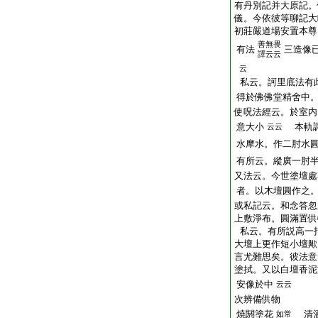
有丹別記并大原記。
儀。今依彼等聊記大
初莊嚴道場安置本尊
善無畏
有法
三造像
譯云云
云
私云。訶里底法有
得於佛佛堂精舍中
使呪法經云。於室内
意大小
本軌調
云云
水摩水。作二肘水
有所云。縱廣一肘
又法云。今世塗壇處
者。以木壇圓作之
或私記云。和念答忽
上敷淨布。圓滿置供
私云。有所説高一
大壇上更作短小壇歟
言尤難思矣。彼法意
塗拭。又以白壇香泥
安像於中
云云
次辨備供物
燒閼塗花
清酒
如常