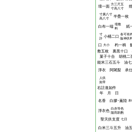
方三尺五
壇一面
燈
寸高八寸
寸廣八寸
半疊一枚
高八寸
壇敷
白布一端
紙
料
寸
各可有
小桶二口
許
伽神供
口
杓一柄 飯
大小
敷五枚 裏黒十口 
菓子十合 胡桃二
能米三石五斗 油七
淨衣 阿闍梨 承
人供
如常
右註進如件
年 月 日
名香 白膠･薫陸
本
白赤等色
淨衣色
隨而斟酌
聖天供支度
七日
白米三斗五升 油