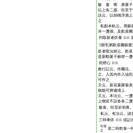
飯 羹 粥 唐菓子
以上各二盛。但至于
説云。以胡桃浮酒上
之
私勘本軌云。用蘇
并一盞酒。及歡喜團
列取新者供養
云云
𩟆餅乳粥歡喜團蘇
使者呪法經云。歡喜
是新勳菓子蘇燈一盞
宛燈心
云云
教行記云。作團法。
之。入其内作入油煎
可作之
又云。新花菓蘿蔔美
能能可辨備壇上
又云。本法云。一盞
上物皆不誤各各二盞
飯食。但至於初夜
私云。有法云。諸
三時奉供
或記
云云
可尋
若二時飮食一
之