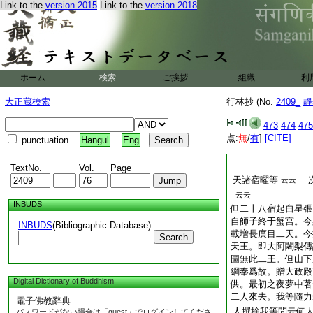
Link to the
version 2015
Link to the
version 2018
ホーム
検索
ご挨拶
組織
利
大正蔵検索
行林抄 (No.
2409_
靜
473
474
475
点:
無
/
有
]
[CITE]
punctuation
Hangul
Eng
TextNo.
Vol.
Page
天諸宿曜等
次
云云
云云
INBUDS
但二十八宿起自星張
自師子終于蟹宮。今
INBUDS
(Bibliographic Database)
載増長廣目二天。今
Search
天王。即大阿闍梨傳
圖無此二王。但山下
綱奉爲故。贈大政殿
Digital Dictionary of Buddhism
供。最初之夜夢中著
二人來去。我等隨力
電子佛教辭典
人撰捨我等問云何
パスワードがない場合は「guest」でログインしてくださ