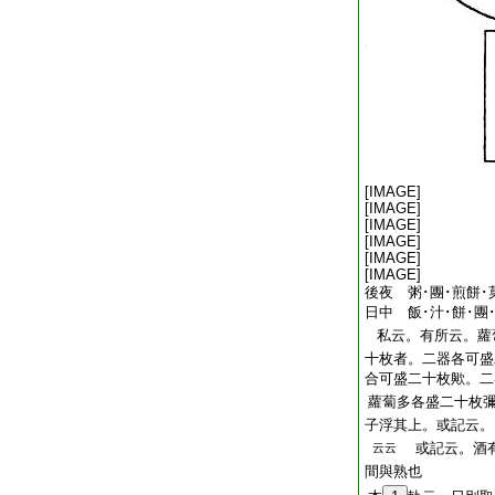
[IMAGE]
[IMAGE]
[IMAGE]
[IMAGE]
[IMAGE]
[IMAGE]
後夜 粥･團･煎餅･
日中 飯･汁･餅･團
私云。有所云。蘿
十枚者。二器各可盛
合可盛二十枚歟。二
蘿蔔多各盛二十枚
子浮其上。或記云。
或記云。酒有
云云
間與熟也