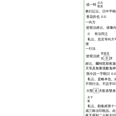
云云
或一時
取意
教行記云。日中平曉
香花供也
云云
一向方
使呪法經云。彼像
有法同之
云
私云。息災等向方
便
一行法
菩提流
使呪法經
3
支
譯
經云。爾時毘那夜迦
天等及無量億數鬼神
我今説一字呪曰
云
私云。是略本也。
不明行法。不説手印
大聖
4
天歡喜雙身
天下
卷
私云。勘集經第十
成三昧法印呪品。此
夜叉羅刹二十餘天印