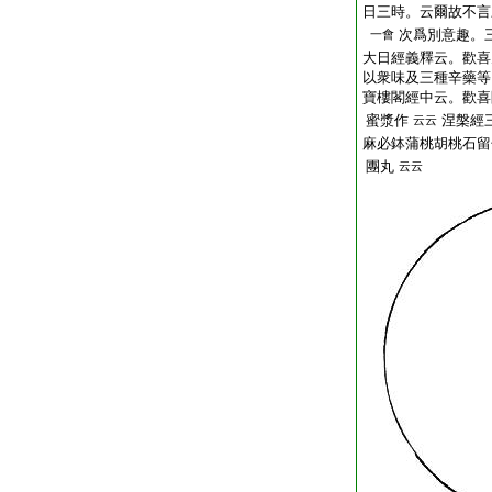
日三時。云爾故不言
次爲別意趣。
一會
大日經義釋云。歡喜
以衆味及三種辛藥等
寶樓閣經中云。歡喜
蜜漿作
涅槃經
云云
麻必鉢蒲桃胡桃石留
團丸
云云