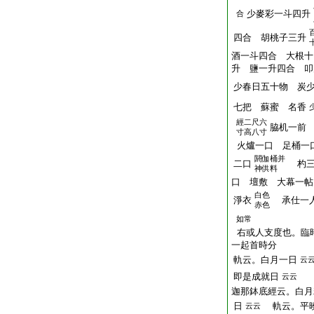
少麥彩一斗四升
合
四合 胡桃子三升
酒一斗四合 大根十
升 鹽一升四合 叩
少春日五十物 炭
七把 蘇蜜 名香
經二尺六
脇机一前
寸高八寸
火爐一口 足桶一
閼伽桶并
二口
杓
神供料
口 壇敷 大幕一帖
白色
淨衣
承仕一
赤色
如常
右或人支度也。臨
一起首時分
軌云。白月一日
云
即是成就日
云云
迦那鉢底經云。白月
日
軌云。平
云云