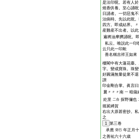
是法印呪。若有人於
燒香供養。至心誦呪
日誦者。一切惡鬼不
治病時。先以此呪。
四方。即成結界。〃
産難産不出者。以此
遍將油摩臍誦呪。
私云。唯説此一印
云只此一印歟
善名稱吉祥王如來
樓閣中有大蓮花臺。
字。變成寶珠。珠變
好圓滿無量徒衆不退
讃
印金剛合掌。眞言曰
曩〃〃〃南
暗薩
一
紇里
探野儞也
二合
堀裟縛賀
右出大原甚密抄。私
之
1
第三卷
承應
年正月
癸巳
之善祐六十六歳