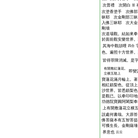
次普禮 次開白
並
次塗香塗手 次佛部
昧耶 次金剛部三昧
入佛三昧耶 次大金
剛墻
次道場觀。結如來拳
於面前觀安樂世界。
其海中觀頡哩
四合
色。遍照十方世界。
皆得罪障消滅。是
有開敷紅蓮花。
即變
立横五𦙶上
寶蓮花滿月輪上。著
相紅頗梨色。從頂上
沙世界。皆悉頗梨色
是觀已。以拳印印地
功徳院寶圓阿闍梨奉
上有開敷蓮花立横
説處何書哉。大原答
佛菩薩本有五智菩提
可獲生長。金剛薩埵
界意也
云云