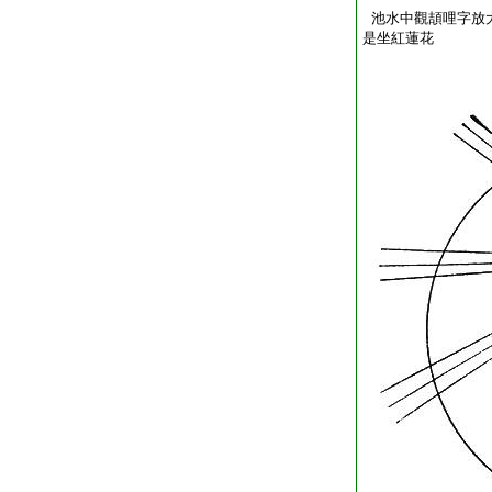
池水中觀頡哩字放
是坐紅蓮花