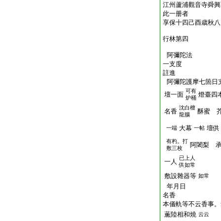
江州蘆浦觀音寺舜興
此一册者
享保十四己酉歳秋八
行林第四
阿彌陀法
一支度
註進
阿彌陀護摩七箇日
可有
壇一面
燈臺四
炉桶
沈白檀
名香
酥蜜 
龍腦
大幕
壇供
一端
一帖
有杓。打
阿闍梨 
敷三枚
已上人
一人
供如常
敷設雜器等
如常
年月日
名香
本儀軌等不云香事。
薫陸相和燒
云云