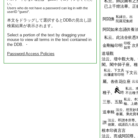
私云。師説圖有之
い。
已上千燈法畢。正
Users who do not have a password can log in with the
userID "guest".
私縁云。出
阿閦佛
本文をドラッグして選択するとDDBの見出し語
陀羅尼集經
検索結果が表示されます。
阿閦如來念誦供養
Select a portion of the text by dragging your
私云。此法全依悉
mouse to view all terms in the text contained in
印呪
the DDB. ・
金剛輪印明
次
如常
道場觀
Password Access Policies
法云。壇中觀大海。
閣。閣中師子座。種
私云。下文具
下文云
出彌盧等印明
屬。各依花位座
云
私云。
種子。
吽
不云種
私云。本
三形。五𦙶
輪。上總
法云。想至妙
送車輅
眷屬。乘此寶
法云。即讃本所尊
讃
徳聚。或誦百八名
根本印眞言言
法云。而成阿閦尊。