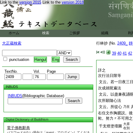
Link to the
version 2015
Link to the
version 2018
ホーム
検索
ご挨拶
組織
利
大正蔵検索
行林抄 (No.
2409_
靜
39
40
41
42
punctuation
Hangul
Eng
詳之
TextNo.
Vol.
Page
次行法日限等
文云。若一日夜三
INBUDS
次成就呪遍法
文云。以盡兼夜誦
INBUDS
(Bibliographic Database)
次所願隨心法
Search
文云。所從心
乃至
右住文作胸臆説。後
歟。努力〃不可用之
Digital Dictionary of Buddhism
大原
千支燈塗壇圖
電子佛教辭典
在別
パスワードがない場合は「guest」でログインしてくださ