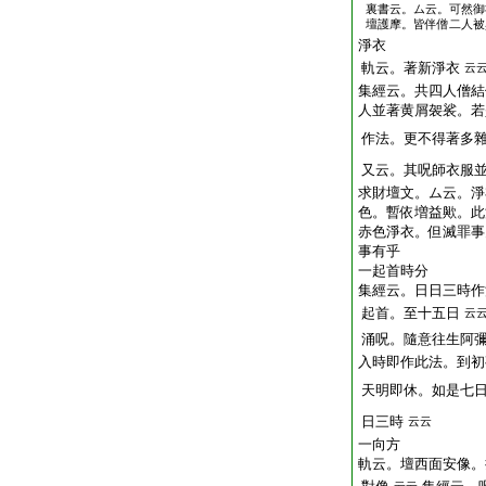
裏書云。ム云。可然御
壇護摩。皆伴僧二人被
淨衣
軌云。著新淨衣
云
集經云。共四人僧結
人並著黄屑袈裟。若
作法。更不得著多
又云。其呪師衣服
求財壇文。ム云。淨
色。暫依増益歟。此
赤色淨衣。但滅罪事
事有乎
一起首時分
集經云。日日三時作
起首。至十五日
云
涌呪。隨意往生阿
入時即作此法。到初
天明即休。如是七
日三時
云云
一向方
軌云。壇西面安像。