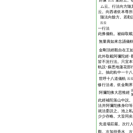
對像
集經云。
云云
ム云。行法向方隨
云。向西者依本尊所
隨法向餘方。若勸
云云
一行法
此佛儀軌。祕録取載
無量壽如來念誦儀
金剛頂經觀自在王
此外取載阿彌陀經･
皆不況行法。只宜本
軌説･蘇悉地蓮花部
上。抽此軌中一十八
世呼十八道儀軌
云
修行法者。依金剛界
阿彌陀佛大思惟經
此經補陀落山中説。
法并阿彌陀佛身印等
就法委説之。池上私
少少存略。大旨同矣
先道場莊嚴。次行
觀。次加持香水 次