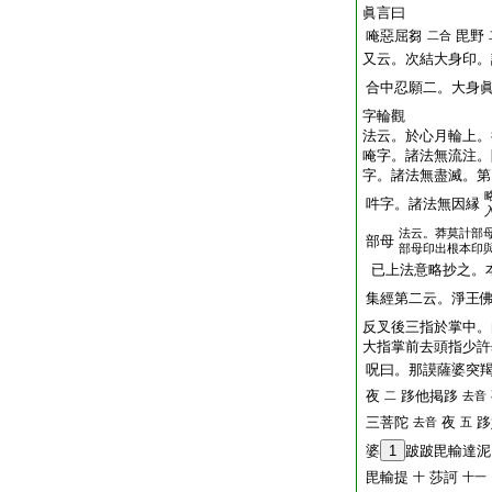
眞言曰
唵惡屈芻
毘野
二合
又云。次結大身印。
合中忍願二。大身
字輪觀
法云。於心月輪上。
唵字。諸法無流注。
字。諸法無盡滅。第
吽字。諸法無因縁
法云。莽莫計部
部母
部母印出根本印
已上法意略抄之。
集經第二云。淨王
反叉後三指於掌中。
大指掌前去頭指少許
呪曰。那謨薩婆突
夜
跢他掲跢
二
去音
三菩陀
夜
跢
去音
五
婆
1
跛跛毘輸達泥
毘輸提
莎訶
十
十一