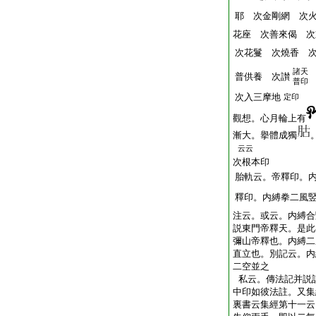
耶 次金剛網 次
花座 次善來偈 次
次花鬘 次燒香 
諸天
普供養 次讃
普印
次入三摩地
定印
觀想。心月輪上有
漸大。擧體成獨
云云
次根本印
胎軌云。帝釋印。
釋印。内縛拳二風
注云。或云。内縛合
説東門帝釋天。是此
彌山帝釋也。内縛二
直立也。別記云。内
二空並之
私云。傳法記并説
中印如彼法註。又集
裏書云集經第十一云