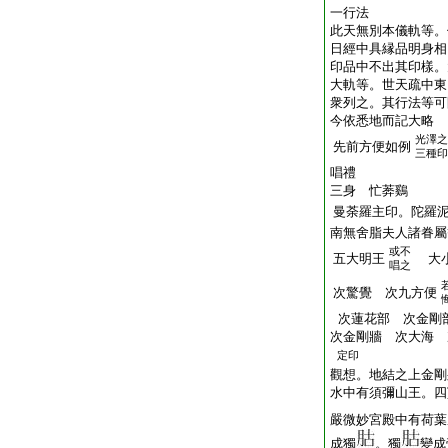
一行法
此天無別本儀軌等。
日經中具縁品明身相
印品中不出其印樣。
大軌等。世天疏中東
衆列之。其行法等可
今依悉地而記大略
光澤之
先前方便如例
三種印
唱禮
三身 忙莾鷄
曼荼羅主印。陀羅
南無舍脂夫人諸眷屬
或不
五大明王
大小
唱之
次驚覺 次九方便
次蓮花部 次金剛
次金剛牆 次大海 
定印
觀想。地結之上金剛
水中有須彌山王。四
嚴微妙宮殿中有荷葉
成獨
。獨
變成