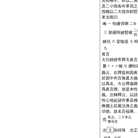
先仰兩手。即以二無
及二小指各向掌屈之
指種以二大指亦斜竪
來去呪曰
唵
怯皤弭唎
一
二合
二
那羅阿姥腎穰
三
四
姥佉
娑伽提
六
七
九
眞言
大日經經帝釋天眞言
曩〃〃〃喃
鑠吃
引
義云。右釋提桓因眞
於因中作百無遮大施
以爲名。今云釋迦羅
爲眞言體。捨是本性
義。次轉釋云。以請
性心地起諸作事及種
佛國土莊嚴法身之義
功徳。故名百福乘。
私云。二十本云
也
佛化生
次
1
加持珠 次正