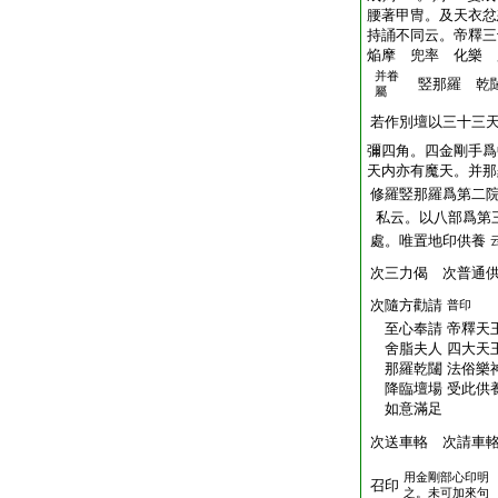
腰著甲冑。及天衣忿
持誦不同云。帝釋三
焔摩 兜率 化樂 
并眷
竪那羅 乾
屬
若作別壇以三十三
彌四角。四金剛手爲
天内亦有魔天。并那
修羅竪那羅爲第二
私云。以八部爲第
處。唯置地印供養
次三力偈 次普通
次隨方勸請
普印
至心奉請 帝釋天王
舍脂夫人 四大天王
那羅乾闥 法俗樂神
降臨壇場 受此供養
如意滿足
次送車輅 次請車
用金剛部心印明
召印
之。未可加來句