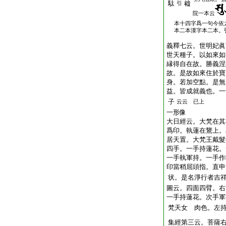
駄
引
𤚥
院一本云
本十四字爲一句今依
本二本漢字本二本。
義釋七云。世明妃眞
世天種子。以如來如
縁得自在故。勝義涅
故。是故如來住於寶
身。若加空點。是無
益。皆成就義也。一
子
云云 已上
一形像
大日經云。大梵在其
爲印。執蓮在鵞上。
居天置。大梵王戴髮
四手。一手持蓮花。
一手執軍持。一手作
印當稍屈頭指。直申
状。是名淨行者吉
圖云。四面四臂。右
一手持蓮花。次手軍
梵天女 肉色。左
集經第三云。菩薩