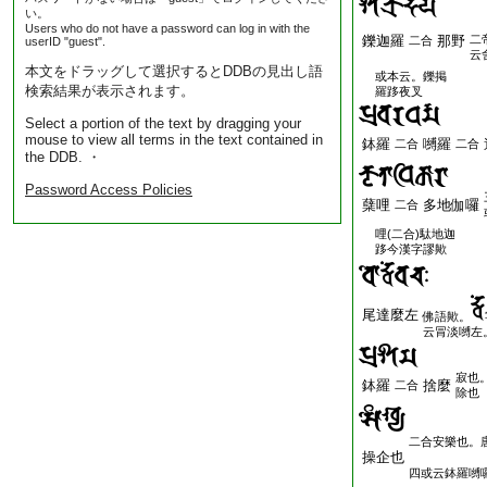
い。
Users who do not have a password can log in with the
鑠迦羅
那野
二
二合
userID "guest".
云
本文をドラッグして選択するとDDBの見出し語
或本云。鑠掲
検索結果が表示されます。
羅跢夜叉
Select a portion of the text by dragging your
mouse to view all terms in the text contained in
鉢羅
嚩羅
二合
二合
the DDB. ・
Password Access Policies
蘖哩
多地伽囉
二合
哩(二合)駄地迦
跢今漢字謬歟
尾達麼左
佛語歟。
云冐淡嚩左
寂也
鉢羅
捨麼
二合
除也
二合安樂也。
操企也
四或云鉢羅嚩