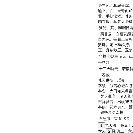
身白色。耳著寶璫。
毺上。右手屈臂向於
臂。手執澡灌。其以
飾衣服。其梵天身被
箕光。其手脚腕皆
裏書云 白蓮花經
自肉色。毎面三目相
數珠。定上執鉾持。
直。身嚴妙玉。玉袈
坐於七鵝車
云云 已
一功能
十二天軌云。若欲
一卷數
梵天供所 謹奏
奉讀 般若心經厶卷
奉念 大日如來眞言
梵天眞言 諸天眞
吉祥眞言 出現智菩
奉供 花水供厶 箇
錢幣帛供厶捧
右謹依 宣旨
云云
1
梵天法 第五十
本云
2
承應二年六