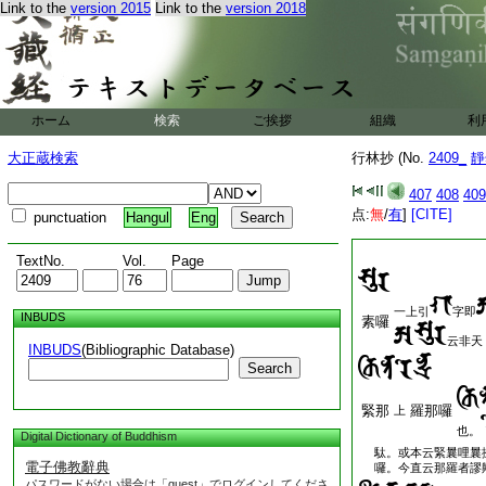
Link to the
version 2015
Link to the
version 2018
ホーム
検索
ご挨拶
組織
利
大正蔵検索
行林抄 (No.
2409_
靜
407
408
409
点:
無
/
有
]
[CITE]
punctuation
Hangul
Eng
TextNo.
Vol.
Page
一上引
字即
INBUDS
素囉
云非天
INBUDS
(Bibliographic Database)
Search
緊那
羅那囉
上
也。
Digital Dictionary of Buddhism
駄。或本云緊曩哩曩
電子佛教辭典
囉。今直云那羅者謬
パスワードがない場合は「guest」でログインしてくださ