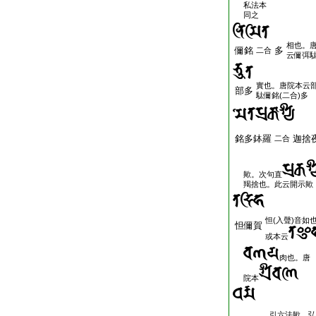
私法本
同之
相也。
儞銘
多
二合
云儞弭
實也。唐院本云
部多
駄儞銘(二合)多
銘多鉢羅
迦捨
二合
歟。次句直
羯捨也。此云開示歟
怛(入聲)音如
怛儞賀
或本云
肉也。唐
院本
引六法歟。弘