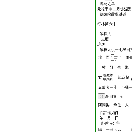
書寫之畢
元祿甲申二月佛涅槃
鷄頭院嚴覺洪道
行林第六十
帝釋法
一支度
註進
帝釋天供一七箇日
方三尺
壇一面
燈臺
五寸
一枚 酥 蜜 蝋
壇敷并
丈
紙厶帖
蝋燭料
五穀各一斗 小桶
3
淨
白色 若
阿闍梨 承仕一人
右註進如件
年 月 日
一起首時分等
陽月一日
十二
云云