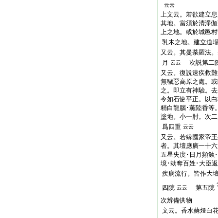
云云
上文云。若欲建立息
其地。當須於清淨伽
上之地。或於城邑村
乳木之地。建立道
又云。其曼荼羅法。
月
次説第二
云云
又云。復説速疾救難
無穢惡高原之處。或
之。即立有神驗。去
令如石使平正。以白
精白龍腦･薫陸香等
塗地。小一肘。次二
爲四重
云云
又云。若縁國家帝王
者。其壇應廣一十六
五星失度･日月頻蝕
境･劫奪百姓･大臣返
疾病流行。皆作大
四院
第五院
云云
次辨備供物
文云。香水蘇燈白