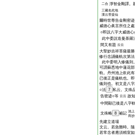
淨智金剛譯。
二合
三藏名此地
漢云菩提仙
爾時世尊告金剛密迹
威徳心眞言所住之處
○即説八字大威徳心
此中委説造曼荼羅
間又有題
云云
大聖妙吉祥菩薩最勝
修行念誦儀軌次第法
此中委明入修儀則
可謂蘇悉地中蓮花部
軌。丹州池上依此有
已後正是儀軌也。即
儀則也。初文是八字
○法
7
私云。文殊
告密迹○等
故
云云
中間顯已後是八字
池上
文殊略
8
祕記
而抄
先建立道場
文云。若急難時。隨
若常念者應須精室如