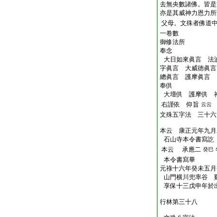
去無央數諸佛。皆是
亦是其威神力恩力所
父母。文殊者佛道
一卷數
御修法所
奉念
大日如來眞言 法
字眞言 大威徳眞言
總眞言 護摩眞言
奉供
大壇供 護摩供 
右謹依 仰旨
云云
文殊五字法 三十六
本云
康正元年九月
石山寺本令書寫訖
本云
承應二
癸巳
本令書寫畢
元祿十六年癸未五月
山門横川兜率谷 
享保十三戊申年於
行林第三十八