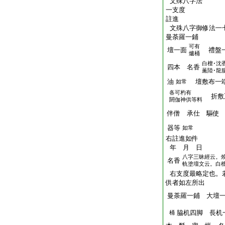
文殊八字法
一支度
註進
文殊八字御修法一
曼荼羅一鋪
可有
壇一面
禮盤
爐桶
白檀･沈
四本 名香
薫陸･龍
油
壇敷布一端
如常
各可杓有
折敷
閼伽神供等料
伴僧 承仕 驅使
器等
如常
右註進如件
年 月 日
八字三昧經云。
名香
軌塗壇文云。白檀
右支度最略定也。
供者如左所出
曼荼羅一鋪 大壇
脇机四脚 長机
桶