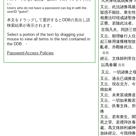
凡夫身現成就佛身
い。
又云。此法諸佛爲最
Users who do not have a password can log in with the
userID "guest".
疑惑不能信。衆生性
相應法印現成諸聖身
本文をドラッグして選択するとDDBの見出し語
正覺。若隨此法者。
検索結果が表示されます。
言我凡夫。同謗三
Select a portion of the text by dragging your
又云。順理修行人住
mouse to view all terms in the text contained in
起三昧用速獲種智故
the DDB. ・
亂者。亦觀修此法。
Password Access Policies
云云
經云。文殊師利常住
以爲眷屬
云云
又云。一切諸佛之
又云。過去已成佛道
又云。現在北方。今
積如來
又云。未來當成佛道
又云。一切如來般若
又云。供養文殊。所
佛
又云。若有衆生。聞
死之罪。若禮拜供養
處。爲文殊師利威神
放鉢經云。今我得佛