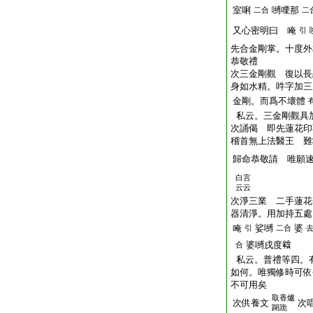
室唎
嚩㗚那
二合
二
又心密明曰 唵
引
先合金剛掌。十度外
恭敬禮
次三金剛觀 復以長
身如水精。吽字加三
金剛。而爲不壞體
私云。三金剛觀具
次誦偈 即先蓮花印
稽首無上法醫王 難
歸命恭敬請 唯願
白言
云云
次淨三業 二手蓮花
器清淨。用加持五處
唵
娑嚩
婆
引
二合
婆嚩戌度𤚥
合
私云。普禮等四。
如何。唯獨修時可依
不可用矣
取香爐
次供養文
次
䠒跪