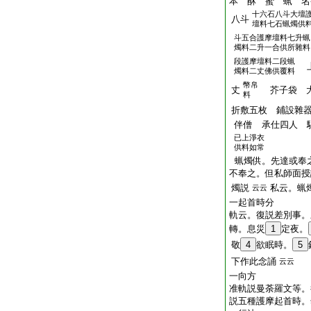
本 酥 蜜 蝋 名
十六石八斗大壇
八斗
壇料七石蝋燭供
斗五合護摩壇料七升蝋
燭料二升一合供所雜料
段護摩壇料二段蝋
上
燭料二丈佛供覆料
幣帛
丈
芥子袋 大
料
折敷五枚 鋪設雜
伴僧 承仕四人 
已上淨衣
供料如常
蝋燭供。先達或奉
不奉之。但私師面授
燭説
私云。蝋
云云
一起首時分
軌云。復説差別事。
轉。息災
1
定夜。
敬
4
欲眠時。
5
下作此念誦
云云
一向方
准軌説曼荼羅文等。
説五種護摩起首時。