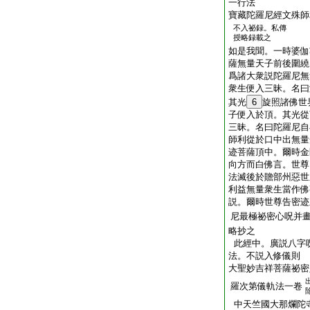
一行法
寶藏陀羅尼經文殊師
不入祕録。私傳
授略録載之
如是我聞。一時婆伽
薩無量天子前後圍繞
爲諸大衆説陀羅尼無
衆生便入三昧。名曰
其光
6
旋照諸佛世
子便入於頂。其光從
三昧。名曰陀羅尼自
師利從於口中出無量
迹菩薩頂中。爾時金
向方而白佛言。世尊
法滅後於贍部州惡世
利益無量衆生當作佛
説。爾時世尊告密迹
尼最極祕密心呪并
略抄之
此經中。廣説八字
法。不説入修儀則
大聖妙吉祥菩薩祕密
羅次第儀軌法一卷
中天竺國大那爛陀