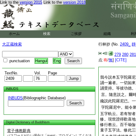
Link to the
version 2015
Link to the
version 2018
ホーム
検索
ご挨拶
組織
利
大正蔵検索
行林抄 (No.
2409_
靜
279
280
281
点:
有
/
無
]
[CITE]
punctuation
Hangul
Eng
TextNo.
Vol.
Page
我今説本五字陀羅尼
誦一遍者。一切如來
誦受持。等彼功徳。
INBUDS
言。隨意説之。爾
INBUDS
(Bibliographic Database)
纔説此陀羅尼已。一
Search
字陀羅尼中。能令
五字軌云。若有智者
修。現世證得歡喜地
Digital Dictionary of Buddhism
修行教云。百千瑜伽
童子五字法。修此三
電子佛教辭典
パスワードがない場合は「guest」でログインしてくださ