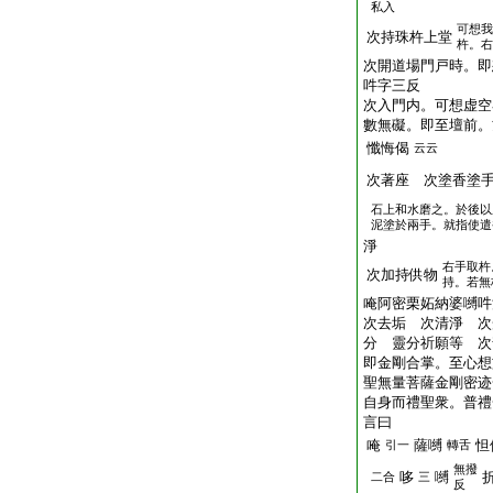
私入
可想我
次持珠杵上堂
杵。右
次開道場門戸時。即
吽字三反
次入門内。可想虚空
數無礙。即至壇前。
懺悔偈
云云
次著座 次塗香塗
石上和水磨之。於後以
泥塗於兩手。就指使遣
淨
右手取杵
次加持供物
持。若無
唵阿密栗妬納婆嚩吽
次去垢 次清淨 次
分 靈分祈願等 次
即金剛合掌。至心想
聖無量菩薩金剛密迹
自身而禮聖衆。普禮
言曰
唵
薩嚩
怛
引一
轉舌
無撥
哆
嚩
二合
三
反