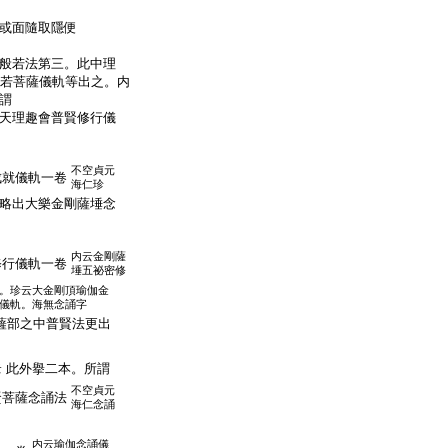
或面隨取隱便
般若法第三。此中理
般若菩薩儀軌等出之。内
謂
天理趣會普賢修行儀
。
不空貞元
成就儀軌一卷
海仁珍
略出大樂金剛薩埵念
内云金剛薩
修行儀軌一卷
埵五祕密修
。珍云大金剛頂瑜伽金
儀軌。海無念誦字
薩部之中普賢法更出
此外擧二本。所謂
云
不空貞元
賢菩薩念誦法
海仁念誦
内云瑜伽念誦儀