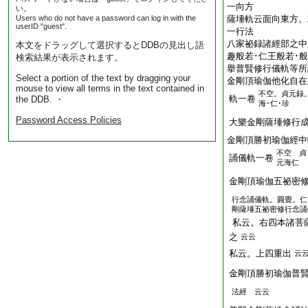
一向方
い。
Users who do not have a password can log in with the
薩埵軌云面向東方。
userID "guest".
一行法
八家祕録諸經部之中
本文をドラッグして選択するとDDBの見出し語
趣般若･仁王般若･
検索結果が表示されます。
擧普賢修行儀軌等所
Select a portion of the text by dragging your
金剛頂瑜伽他化自在
mouse to view all terms in the text contained in
不空。貞元録
軌一卷
the DDB. ・
海･仁･珍
Password Access Policies
大樂金剛薩埵修行
金剛頂勝初瑜伽經中
不空 貞
誦儀軌一卷
元海仁
金剛頂瑜伽五祕密
行念誦儀軌。圓覺。仁
剛薩埵五祕密修行念誦
私云。右四本諸菩
之
云云
私云。上四重出
云
金剛頂勝初瑜伽普
法經 云云