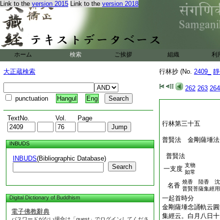
Link to the
version 2015
Link to the
version 2018
ホーム
検索
ご挨拶
組織
利
大正蔵検索
行林抄 (No.
2409_
靜
262
263
264
punctuation
Hangul
Eng
TextNo.
Vol.
Page
行林第三十五
普賢法 金剛薩埵法
INBUDS
普賢法
INBUDS
(Bibliographic Database)
支物
Search
一支度
如常
燒香 陸香 沈
名香
普賢菩薩集經用
Digital Dictionary of Buddhism
一起首時分
金剛薩埵念誦軌云圓
電子佛教辭典
集經云。白月八日十
パスワードがない場合は「guest」でログインしてくださ