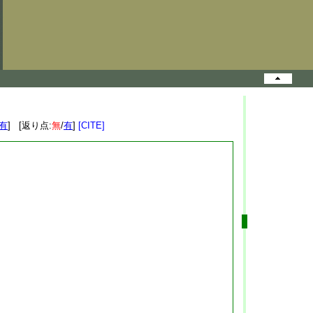
有
] [返り点:
無
/
有
]
[CITE]