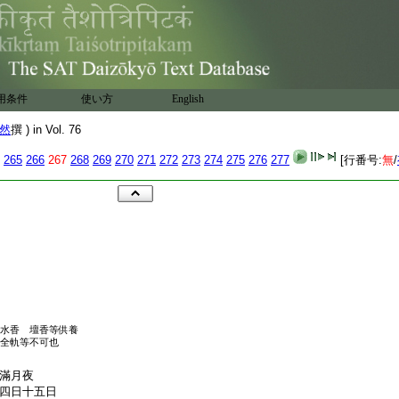
用条件
使い方
English
然
撰 ) in Vol. 76
265
266
267
268
269
270
271
272
273
274
275
276
277
[行番号:
無
/
水香 壇香等供養
全軌等不可也
滿月夜
四日十五日