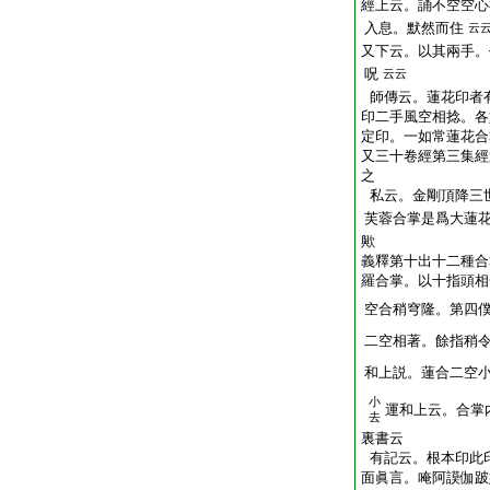
經上云。誦不空空心
入息。默然而住
云
又下云。以其兩手。
呪
云云
師傳云。蓮花印者
印二手風空相捻。各
定印。一如常蓮花合
又三十卷經第三集經
之
私云。金剛頂降三
芙蓉合掌是爲大蓮
歟
義釋第十出十二種合
羅合掌。以十指頭相
空合稍穹隆。第四
二空相著。餘指稍
和上説。蓮合二空
小
運和上云。合掌
去
裏書云
有記云。根本印此
面眞言。唵阿謨伽跛