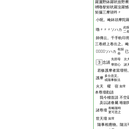
羅灑野鉢羅吠捨野摩
嚩嚕拏矩吠羅沒羅憾
矩攞三摩琰吽〃
小呪。唵鉢頭摩陀
此
嚕〃〃〃ソハカ
二
師傳云。千手軌印
三卷經上卷出之。唵
有歸
𤙖〃泮吒ソハカ
已
命
先部母 次
3
念誦
華部心 諸
若修護摩者當壇明
多分息災。
護摩
或隨事餘法
火天 曜 宿
如常
本尊壇勸請
我今稽首請 不空羂
及以諸眷屬 唯願降
有略隨時
諸尊壇
更可思之
世天壇
如常
隨事相應物。隨法