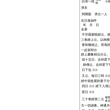
白布一段
小桶
料
淨衣
阿闍梨 承仕一人
右注進如件
年 月 日
名香
不空羂索呪經云。
三卷經上云。以栴檀
香和雜燒之。而爲
一起首時分
經上畫像楨法分云。
或十五日。吉祥星
師傳云。吉祥星下
日下也
云云
又云。毎日三時
云
經中策使羅刹童子分
四日
經下入壇
云云
星日
云云
祕
三十卷經第二云
眞
方一切諸佛。神通月