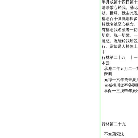
半月或第十四日第十
清淨繋心於我。誦此
劫。世尊。我由此呪
稱念百千倶胝那庾多
於我名號至心稱念。
有稱念我名號者一切
切病。脱一切障。一
意惡。呪能於我所説
行。當知是人於無上
中
行林第二十八 十一
本云
承應二年五月二十
舜興
元祿十六年癸未夏
台嶺横川兜率谷鷄
享保十三戊申年於
行林第二十九
不空羂索法