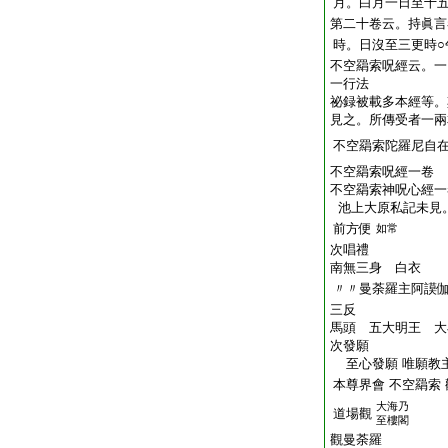
月。白月一日至十
第二十卷云。持眞言
時。日沒至三更時○
不空羂索呪經云。一
一行法
祕録被載多本經等。
見之。所傳受者一兩
不空羂索陀羅尼自
不空羂索呪經一卷
不空羂索神呪心經一
池上大原私記未見
前方便
如常
次唱禮
南無三身 白衣
〃〃曼荼羅主阿謨
三反
馬頭 五大明王 大
次發願
至心發願 唯願教主
本尊界會 不空羂索
大海乃
道場觀
至樓閣
觀曼荼羅