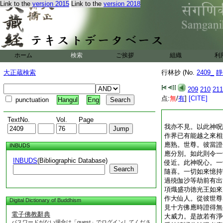
Link to the
version 2015
Link to the
version 2018
ホーム
検索
ご挨拶
組織
利
大正蔵検索
行林抄 (No.
2409_
靜
209
210
211
点:
無
/
有
]
[CITE]
punctuation
Hangul
Eng
TextNo.
Vol.
Page
我亦不見。以此神呪
作界已有能越之來相
應熟。世尊。彼當證
INBUDS
應分別。如此則令一
INBUDS
(Bibliographic Database)
侵近。此神呪心。一
Search
隨喜。一切如來憶持
過殑伽沙等劫前有出
項熾盛功徳光王如來
作大仙人。從彼世尊
Digital Dictionary of Buddhism
見十方佛應時證得無
電子佛教辭典
大威力。是故若有淨
パスワードがない場合は「guest」でログインしてくださ