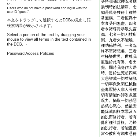
受持讀誦此神呪者應
い。
晨朝時如法清淨。念
Users who do not have a password can log in with the
userID "guest".
如是現身獲得十種勝
常無病。二者恒爲十
本文をドラッグして選択するとDDBの見出し語
衣食受用無盡。四者
検索結果が表示されます。
者令諸尊貴恭敬先言
傷。七者一切刀杖所
Select a portion of the text by dragging your
mouse to view all terms in the text contained in
溺。九者火不能燒。
the DDB. ・
種功徳勝利。一者臨
終不墮諸惡趣。三者
Password Access Policies
生極樂世界。世尊我
復過於此有佛。名出
覺。爾時我身作大居
時。便於生死超四萬
大悲智藏一切並解脱
一切牢獄繋閉杻械枷
蠱毒厭祷人非人等種
切有情能作歸依救護
呪力。攝取一切勃惡
起慈心愍心。然後安
能除滅四根本罪及五
如説而修行者。若有
佛所種諸善根。乃於
如説行者。若能晝夜
當令彼所有願求悉得