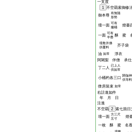
一支度
1
不空羂索御修
有無隨
御本尊
形勢
可有
壇一面
燈臺四
爐桶
可有
一面
酥 蜜 
半疊
壇敷并佛
芥子袋 
供覆料
油
淨衣
如常
阿闍梨 伴僧 承仕
已上人
丁二人
供如常
閼伽神
小桶杓各三口
供等料
僧房裝束
如常
右註進如件
年 月 日
注進
不空羂
2
索七箇日
方三尺
壇一面
燈臺
五寸
一枚 酥 蜜 名
壇敷