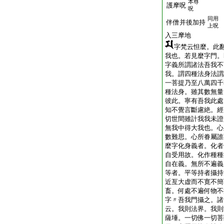
本尊
護摩呪
呪
同用
伴僧并後加持
上呪
入三摩地
字梵云怛麼。此
我也。若見麼字門。
字義所謂諸法吾我不
我。謂四種法身法謂
一菩提乃至八萬四千
種法身。雖其數無量
彼此。寧有吾我此處
知不覺言斷慮絶。經
切世間雖計我我未證
無我中得大我也。心
數難思。心所眷屬誰
麼字化身義者。化者
自受用故。化作種種
自在義。無所不遍義
等者。平等持者攝持
近亙大虚而不寛不簡
畜。何處不遍何物不
字〃吾我門攝之。諸
云。我則法界。我則
薩埵。一切佛一切菩