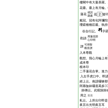
樓閣中有大曼荼羅。
花臺。臺上有月輪。
或説
蓮花
花
2
變
羂索
戴冠。冠有化阿彌陀
瓔鐶種種莊嚴。執持
谷合行記。
字
用蓮花部
勸請
心印明
可用聖
讃
觀音讃
入本尊觀
觀想。我心月輪上有
成本尊
根本印
二手蓮花合掌。進力
入左手虎口中。即
經上云。南謨囉哆那
阿慕伽鉢囉底曷多𤙖
師傳云。此呪除歸
用之
云云
私云。上所出印即是
眞言出光明眞言耳