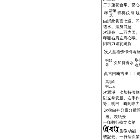
二手蓮花合掌。當心
詩筆
秫
稊䅶戌
駄
引
反
由誦此眞言七遍。即
徳水。灌身口意
次護身 二羽内叉。
印額右肩左肩心喉。
阿嚕力迦娑縛賀
次入堂禮佛懺悔著
取
明如
次加持香水
前
者
眞言曰唵吉里〃〃
馬頭印
明云云
次灑淨 次加持供物
以左拳安腰。右手作
等。明曰 唵阿嚕力
次啓白神分靈分祈
裏。表紙云
一印觀行軌文次第
形像功能
或記云。一行法次第