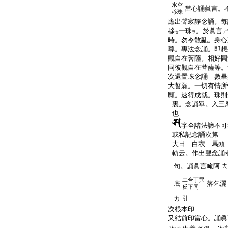
水空
當心誦眞言。
移珠
應出聲寂靜念誦。毎
移
一珠
。於眞言
セ
ヲ
ノ
時。勿令散亂。身心
尊。專法念誦。即想
觀自在菩薩。相好圓
同彼觀自在菩薩等。
次還置珠念誦 數畢
大誓願。一切有情所
願。速得成就。珠則
裏。念誦畢。入三
也
字全諸法諦不可
或私記念誦次第
大日 白衣 馬頭
軌云。作出聲念誦
句。誦眞言唵阿
去
二合丁異
底
落乞灑
反下同
カ
引
次根本印
又結前印當心。誦眞