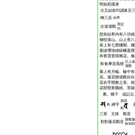
明如前護身
次又結前印誦眞言
轉三反
結界
用定
次道場觀
印
想前結界内有八功徳
補怛落山。山上有八
座上有七寶樓閣。樓
垂諸瓔珞繒綵幡蓋寶
布香雲普雨雜花。奏
已上道
飮食摩尼爲燈
場觀
臺上有月輪。輪中有
花。蓮花變成觀自在
花右手開敷之形。相
花部聖衆圍繞。菩薩
裏。種子 或記云
胎謹
縛字
軌
軌
三形 文殊 觀音
開敷蓮
初割蓮花觀音
軌初割