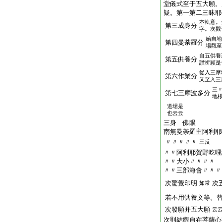
堂儀式至于五大願。
疑。第一第二三昧耶
本軌意。
第三成身分
字。次觀
始自地
第四曼荼羅分
場觀至
自五供養
第五供養分
讃祈願是
從入三摩
第六作業分
又至入三
三
第七三摩波多分
地
道場是
也云云
三身 佛眼
南無曼荼羅主阿利耶
〃〃〃〃〃
三反
〃〃阿利耶賀野吃哩
〃〃大小〃〃〃〃
〃〃三部海會〃〃〃
次驚覺印明
次
如常
若不用供養文等。
次發願并五大願
云
次則結觀自在菩薩心