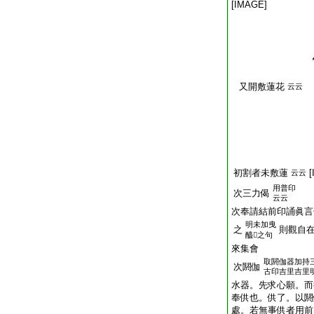
[IMAGE]
又開敷蓮花
云云
初割者未敷蓮
云云
用普印
次三力偈
云云
次奉請結前印誦眞言
明未加曳
之
則觀自
醯𠰘之句
來集會
取閼伽器加持
次閼伽
古印吉里吉里
水器。先求心願。而
奉供也。供了。以閼
處。若無事供者用前