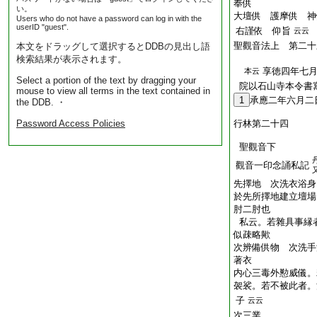
奉供
い。
大壇供 護摩供 神
Users who do not have a password can log in with the
userID "guest".
右謹依 仰旨
云云
聖觀音法上 第二十
本文をドラッグして選択するとDDBの見出し語
検索結果が表示されます。
享徳四年七
本云
Select a portion of the text by dragging your
院以石山寺本令書
mouse to view all terms in the text contained in
1
承應二年六月二
the DDB. ・
Password Access Policies
行林第二十四
聖觀音下
觀音一印念誦私記
先擇地 次洗衣浴身
於先所擇地建立壇場
肘二肘也
私云。若雜具事縁
似疎略歟
次辨備供物 次洗手
著衣
内心三毒外懃威儀。
袈裟。若不被此者。
子
云云
次三業