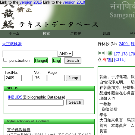
Link to the
version 2015
Link to the
version 2018
ホーム
検索
ご挨拶
組織
利
大正蔵検索
行林抄 (No.
2409_
靜
177
178
179
点:
有
/
無
]
[CITE]
punctuation
Hangul
Eng
TextNo.
Vol.
Page
菩薩。手持蓮花。觀
自性清淨光明。一切
在菩薩加持。得離垢
INBUDS
品通修觀自在心眞言
INBUDS
(Bibliographic Database)
瑜伽人也
Search
一卷數
御修法所
奉念
大日如來眞言 馬頭
Digital Dictionary of Buddhism
眞言 本尊眞言 厶
電子佛教辭典
眞言
パスワードがない場合は「guest」でログインしてくださ