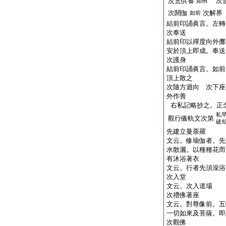
次五供養
次普
如例
次閼伽
次解界
如前
結前印誦眞言。左轉
次奉送
結前印以禪度向外擲
安於頂上即成。奉送
次護身
結前印誦眞言。如前
頂上散之
次隨方迴向 次下座
外作善
右私記略抄之。正念
私
觀行儀軌文次第
破
先建立曼荼羅
文云。修瑜伽者。先
水散灑。以種種花而
有沐浴著衣
文云。行者先須澡浴
次入堂
文云。次入道場
次禮佛著座
文云。對尊像前。五
一切如來及菩薩。即
次觀佛