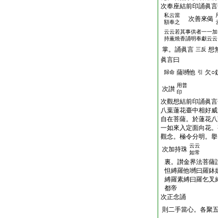
次奉座結前印誦眞言
私云當
次善來偈
額奉之
云云若其事供者一一加
持薫燒香誦明奉獻云云
掌。誦眞言
想
三反
眞言曰
薩嚩他
欠○
歸命
引
用普
次讃
印
次觀想結前印誦眞言
八葉蓮花臺中相好威
自在菩薩。於蓮花八
一如來入定面向花。
觀念。極令分明。擧
云云
次加持珠
如常
裏。讃金界法菩薩
怛縛羅他嚩曰羅鉢
縛羅素縛曰羅乞叉
都帝
次正念誦
則二手當心。各聚