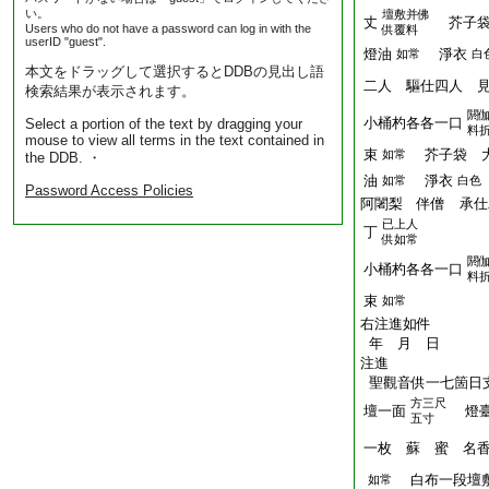
い。
壇敷并佛
丈
芥子袋
Users who do not have a password can log in with the
供覆料
userID "guest".
燈油
淨衣
如常
白
本文をドラッグして選択するとDDBの見出し語
二人 驅仕四人 
検索結果が表示されます。
閼
小桶杓各各一口
Select a portion of the text by dragging your
料
mouse to view all terms in the text contained in
束
芥子袋 大
如常
the DDB. ・
油
淨衣
如常
白色
Password Access Policies
阿闍梨 伴僧 承仕
已上人
丁
供如常
閼
小桶杓各各一口
料
束
如常
右注進如件
年 月 日
注進
聖觀音供一七箇日
方三尺
壇一面
燈臺
五寸
一枚 蘇 蜜 名
白布一段壇
如常