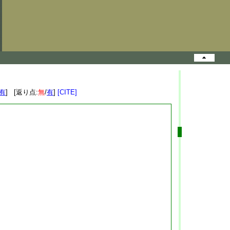
有
] [返り点:
無
/
有
]
[CITE]