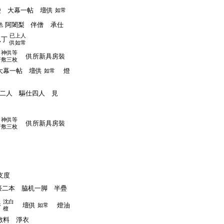
 大幕一帖 壇供
如常
阿闍梨 伴僧 承仕
色
已上人
見丁
供如常
伽神供等
供所新具房裝
折敷三枚
幕一帖 壇供
燈
如常
二人 驅仕四人 見
伽神供等
供所新具房裝
折敷三枚
支度
二本 脇机一脚 半疊
沈白
香
壇供
燈油
如常
檀
敷料 淨衣