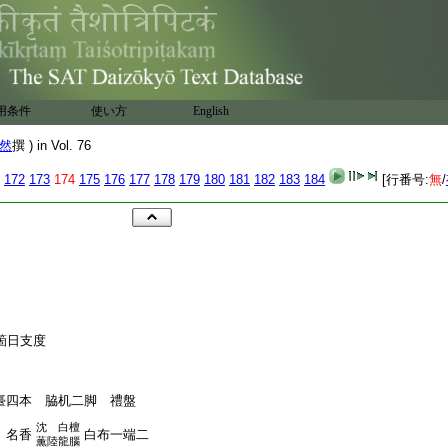
用条件
使い方
English
然
撰 ) in Vol. 76
172
173
174
175
176
177
178
179
180
181
182
183
184
[行番号:
無
/
箇日支度
臺四本 脇机二脚 禮盤
沈 白檀
 名香
白布一端二
薫陸龍腦