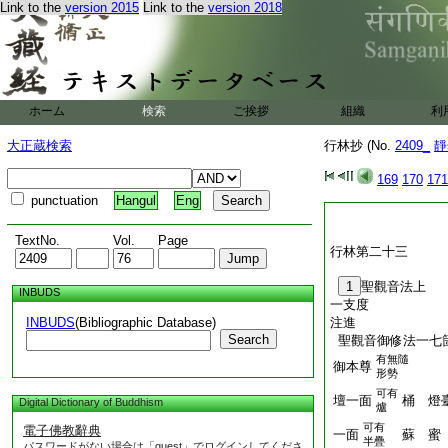
Link to the
version 2015
Link to the
version 2018
ホーム
検索
ご挨拶
組織
利
大正蔵検索
行林抄 (No.
2409_
靜
169
170
171
punctuation
Hangul
Eng
TextNo.
Vol.
Page
行林第二十三
1
聖觀音法上
INBUDS
一支度
INBUDS
(Bibliographic Database)
注進
Search
聖觀音御修法一七
有無隨
御本尊
形勢
可有
壇一面
桶 燈
Digital Dictionary of Buddhism
爐
可有
電子佛教辭典
一面
蘇 蜜
半疊
パスワードがない場合は「guest」でログインしてくださ