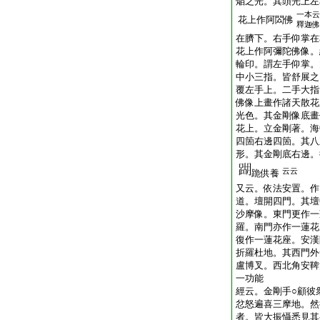
焔之光。其頭光上左
一本云
花上作阿閦佛
釋迦佛
在臍下。右手仰掌在
花上作阿彌陀佛像。
輪印。謂左手仰掌。
中小三指。皆舒展之
覆左手上。二手大指
佛像上畫作諸天散花
光色。其金剛像底畫
花上。立金剛著。海
四箇右邊四箇。其八
形。其金剛底右邊。
云云
跪供養
又云。依法安置。作
道。壇開四門。其壇
沙摩像。東門更作一
羅。南門亦作一蓮花
復作一蓮花座。安漢
折羅杜地。其西門外
盧博叉。西北角安鞞
一功能
經云。金剛手○顧彼
忿怒遍喜三摩地。然
者。皆大振懾悉見其