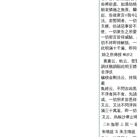
命將欲盡。如遇劫燒
願哀憐施之無畏。爾
起。告彼衆言○我今
法。若暫聞者。一切
天横。但諸惡事皆不
便。一切衆生之所愛
一切密言皆得威驗。
切不祥即得解脱。一
此明滿十千遍。即同
師之所傳授
略抄之
裏書云。軌云。普
調伏難調顯此明王體
非淨倶
穢積金剛法云。持我
處
集經云。不問吉凶黒
不淨食與不食。先誦
成。一切所求皆悉得
又云。又法不問淨與
滿三十萬返。即一切
又云。烏樞沙摩止
伽那
寫
二合
上
一
朱嚕提
朱主嚕提
五