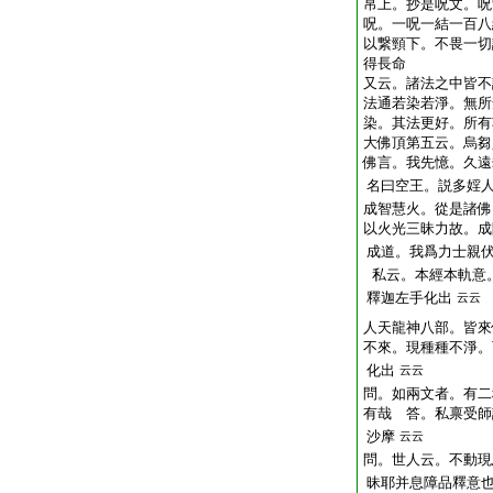
帛上。抄是呪文。呪
呪。一呪一結一百八
以繋頸下。不畏一切
得長命
又云。諸法之中皆不
法通若染若淨。無所
染。其法更好。所有
大佛頂第五云。烏芻
佛言。我先憶。久遠
名曰空王。説多婬
成智慧火。從是諸佛
以火光三昧力故。成
成道。我爲力士親
私云。本經本軌意
釋迦左手化出
云云
人天龍神八部。皆來
不來。現種種不淨。
化出
云云
問。如兩文者。有二
有哉 答。私禀受師
沙摩
云云
問。世人云。不動現
昧耶并息障品釋意