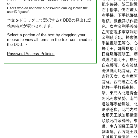
い。
把少袈裟。餘三指微
Users who do not have a password can log in with the
右手揚掌。佛右畫大
userID "guest".
右手拂。下手執娜拏
本文をドラッグして選択するとDDBの見出し語
近額。微低其頭作禮
検索結果が表示されます。
色。次右金剛手菩薩
左阿密哩多軍荼利明
Select a portion of the text by dragging your
金剛鎖明妃。於索婆
mouse to view all terms in the text contained in
手後畫明王等心。心
the DDB. ・
攞明王。娜羅尾拏明
Password Access Policies
日羅尾娜經明王。嚩
纈哩乃那明王。摩訶
自在菩薩。次右波拏
毘倶胝明妃菩薩。左
吉祥天女。次左摩訶
菩薩。西門裏左右各
執杵一手打羯車棒。
拏。東門内北邊青金
阿吒訶索笑勢。南門
邊波娜寧估厠波。北
邊訥惹庾。此門内並
舍那天王以伽那衆圍
頭頼吒并帝釋等。東
遶。南方閻羅王及明
刹圍遶。西方龍王以
天以風天衆圍繞。北