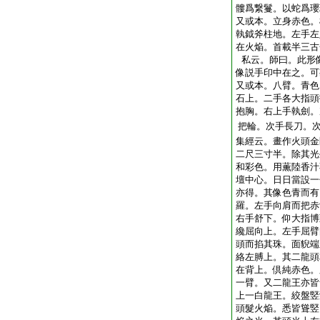
髏爲繋鬘。以蛇爲瓔
又或本。立身赤色。
執鉞斧柱地。左手左
在火焔。首載半三古
私云。師曰。此形
像説手印中在之。可
又或本。八臂。青色
石上。二手各大指頭
抱胸。右上手執劍。
把輪。次手長刀。
集經云。畫作火頭金
二尺三寸半。除其光
和彩色。用薫陸香汁
壇中心。日日當設一
亦得。其像色青而有
羅。左手向肩而把赤
右手舒下。仰大指博
纔屈向上。左手屈臂
頭而掐其珠。面貎端
絡左膊上。其二龍頭
在背上。倶純赤色。
一臂。又二龍王亦皆
上一白龍王。絞盤竪
頭髮火焔。悉皆聳竪