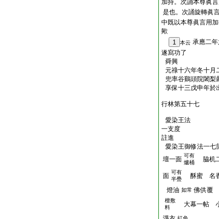
加持。次誦本尊眞言
是也。次誦旋轉眞
中既以本尊眞言用加
歟
承應二年
1
本云
遂寫功了
舜興
元祿十六年冬十月
兜率谷鷄頭院闍梨
享保十三戊申年於
行林第五十七
愛染王法
一支度
註進
愛染王御修法一七
可有
壇一面
脇机二
爐桶
可有
面
酥蜜 名
半疊
燈油
佛供覆
如常
檀敷
大幕一帖 
料
淨衣
紅色