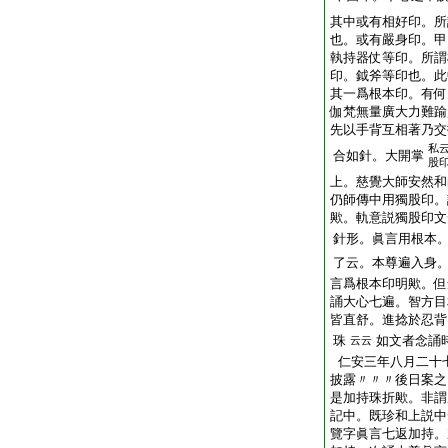
其中或有相好印。所
也。或有嚴身印。甲
執持器仗等印。所謂
印。鉞斧等印也。此
其一爲根本印。有何
伽梵無量廣大力難踰
先以手背互相著乃交
私
合如針。大開掌
股
上。慈覺大師安然和
仍師傳中用獨股印。
歟。軌意説獨股印文
針形。眞言用根本
了云。本尊遍入身
言爲根本印明歟。但
誦大心七遍。智方目
皆直舒。進捻於忍背
珠
如文者念誦
云云
仁安三年八月二十
披露〃〃〃後日案之
是加持珠折歟。非謂
記中。既珍和上説中
覽字眞言七返加持。