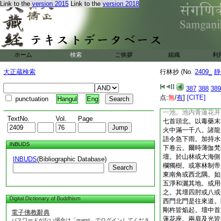
Link to the
version 2015
Link to the
version 2018
足下踏一毘那夜迦。
紫檀香供養
私云。若爲産婦修時
又云。若祈雨。黒月
塐龍。籠葉芥子油和
娜拏印加持之。盡日
ホーム
検索
ご挨拶
組織
利
五日。寒林炭末和水
日三時。時一千八。
大正蔵検索
行林抄 (No.
2409_
靜
雨足。若前法不驗者
肘方壇。開南門。於
387
388
389
五頭龍。龍皆頭北。
点:
無
/
有
]
[CITE]
punctuation
Hangul
Eng
次池南又三五箇龍。
一池。池内青蓮花并
TextNo.
Vol.
Page
七首頭北。以毒藥末
火中滿一千八。諸龍
語令急下雨。加持水
INBUDS
下卷云。爾時薄伽梵
壇。於山林或大海側
INBUDS
(Bibliographic Database)
欄獨樹。或寒林制帝
Search
東南角或西北隅。如
五淨和灑其地。或用
之。其壇四肘或八或
Digital Dictionary of Buddhism
西門北門是往來道。
剛杵皆焔起。壇中首
電子佛教辭典
蓮花座。兩肩及光皆
パスワードがない場合は「guest」でログインしてくださ