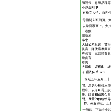
師説云。息障品釋等
不淨金剛印
右拳立大指。而押
母指開去頭指側。
以拳面覆齊上。大
一卷數
御祈所
奉念
大日如來眞言 莽麼
眞言 降伏護摩眞言
尊眞言 三部諸尊眞
總眞言
奉供
大壇供 護摩供 諸
右謹依仰旨
云云
保延五年五月二十
問。烏瑟沙摩根本印
股印。以何可爲正説
説。師資相傳來久矣
問。且置師傳經軌等
答。先案經意。上
十箇印。下卷之中