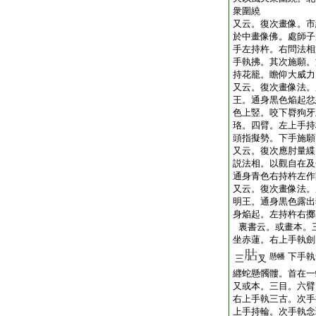
衆圍繞
又云。復次畫像。市
於中畫像佛。處師子
手左持杵。右問法相
手執拂。其次施願。
持花籠。瞻仰大威力
又云。復次畫像法。
王。通身黒色焔起忿
色上竪。咬下脣狗牙
珞。四臂。左上手持
頭指擬勢。下手施願
又云。復次應肘量緤
説法相。以觀自在及
通身青色右持杵左作
又云。復次畫像法。
明王。通身黒色露出
身焔起。左持杵右擲
裏書云。或畫本。
坐赤蓮。右上手執劍
下手執
懸幡
三
叉
纒蛇懸髑髏。首在一
又或本。三目。六臂
右上手執三古。次手
上手持輪。次手執念