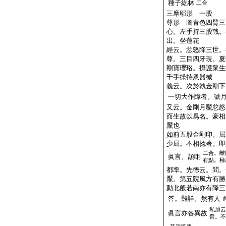
種子紇林
二合
三摩耶形 一股
尊形 圖青色四臂三
心。左手持三股戟。
出。坐蓮花
經云。忿怒降三世。
尊。三目四牙現。夏
剛寶瓔珞。攝護衆生
千手操持衆器械
義云。次於執金剛下
一切大作障者。號
又云。金剛月黶忿怒
而生故以爲名。豪相
黶也
如前五股金剛印。屈
少屈。不相捻著。即
二合。離
眞言。頡唎
有點。極
都率。先徳云。問。
黶。第五院風方有勝
動北般若南亦有降三
答。難詳。然有人
私加云
眞言亦各異故
臂。不