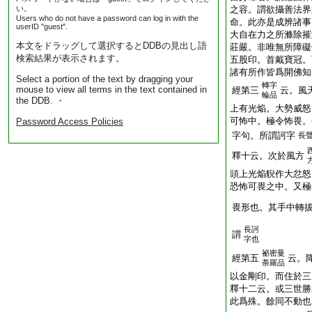
い。
之容。謂欲攝善法界
Users who do not have a password can log in with the
命。此亦是成辨諸事
userID "guest".
大自在力之所滌除摧
本文をドラッグして選択するとDDBの見出し語
莊嚴。非唯無所障礙
検索結果が表示されます。
五股印。首戴寶冠。
諸有所作皆爲開佛知
Select a portion of the text by dragging your
轉字
mouse to view all terms in the text contained in
經第三
云。風
輪品
the DDB. ・
上有光焔。大勢威怒
可怖中。極令怖畏。
Password Access Policies
字句。所謂訶字
長
釋十云。次於風方
頭上光焔貎作大忿怒
恐怖可畏之中。又極
畏形也。其手中轉
長訶
謂
字也
祕密曼
經第五
云。
荼羅品
以金剛印。而住於三
釋十二云。或三世勝
此爲殊。餘同不動也