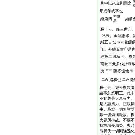
月中以來金剛圍之
形或印或字也
密印
經第四
如前金
品
釋十云。降三世印
私云。金剛惠印。
縛五古也
勘胎
云云
印。外縛五古印是
經第二
云。復
藏品
南麼三曼多伐折羅
曳
薩婆怛他
平三
引
路枳也
微
二合
二合
釋七云。經云復次降
諸事忿怒明王。此中
不動尊是大惠火力。
是大惠風力。正以攝
生。爲燒一切無智薪
除一切煩惱魔故。復
火界所持故。不腐不
持故増長滋榮。與時
能折伏一切剛強難化