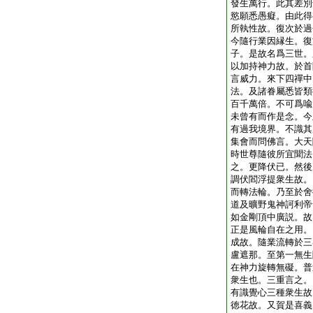
發生萬行。此其差別
慾願悉愚癡。由此得
所執性故。復次於過
今隨行業因縁生。復
子。是故名爲三世。
以加持神力故。於首
言威力。來下四禪中
法。及諸眷屬悉皆類
百千萬倍。不可爲喩
未曾有而作是念。今
有過我境界。不識其
集會而問佛言。大天
時世尊隨彼所宜聞法
之。更降伏已。然後
調伏閻浮提衆生故。
而轉法輪。乃至於舍
道及曠野鬼神訶利帝
如金剛頂中廣説。故
正是風輪自在之用。
成故。隨業流轉於三
盧遮那。至第一無生
在神力旋轉無礙。普
衆生也。三重言之。
有識覺心三種衆生故
徳花故。又賀是喜義