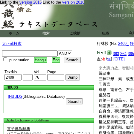
問。雖閲經文。未得
Link to the
version 2015
Link to the
version 2018
勝三世
西方第一
尊位
重西北隅
梵號 阿利也怛㘑路
ホーム
検索
ご挨拶
組織
利
密號 最勝金剛
郝
種子
訶
大正蔵検索
行林抄 (No.
2409_
靜
私云。義釋云。降
363
364
365
在風爲體。
長聲
点:
有
/
無
]
[CITE]
punctuation
Hangul
Eng
點。爲明如來解脱力
來大惠力故。智斷相
TextNo.
Vol.
Page
辨諸事
三昧耶形 索 或五
印眞言
INBUDS
尊形 南青色。左手
坐盤石
INBUDS
(Bibliographic Database)
經第一具縁品云。次
Search
所謂勝三世。威猛焔
自身命。專請而受教
義釋第四云。復次於
Digital Dictionary of Buddhism
世忿怒持明王尊。首
瞻仰毘盧遮那。如請
電子佛教辭典
自身命者。謂應圖作
パスワードがない場合は「guest」でログインしてくださ