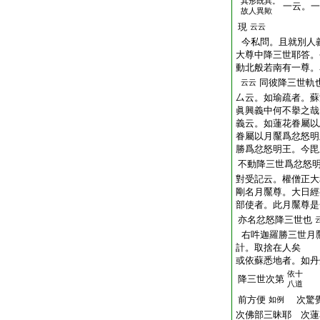
其形既異。
一云。一
故人異歟
現
云云
今私問。且就別人
大尊中降三世耶答。
動北般若南有一尊。
同彼降三世軌
云云
厶云。如瑜疏者。蘇
眞興義中何不擧之哉
義云。如蓮花眷屬以
眷屬以月黶爲忿怒明
勝爲忿怒明王。今毘
不動降三世爲忿怒
對受記云。權僧正大
剛名月黶尊。大日經
部使者。此月黶尊是
亦名忿怒降三世也
右吽迦羅勝三世月
計。取捨在人矣
或依蘇悉地者。如丹
依十
降三世次第
八道
前方便
次驚覺
如例
次佛部三昧耶 次蓮