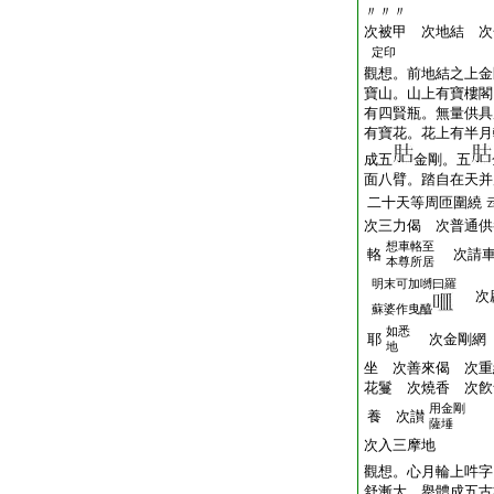
〃〃〃
次被甲 次地結 次
定印
觀想。前地結之上金
寶山。山上有寶樓閣
有四賢瓶。無量供具
有寶花。花上有半月
成五
金剛。五
面八臂。踏自在天并
二十天等周匝圍繞
次三力偈 次普通供
想車輅至
輅
次請車
本尊所居
明末可加嚩曰羅
次
蘇婆作曳醯
如悉
耶
次金剛網 
地
坐 次善來偈 次重
花鬘 次燒香 次飮
用金剛
養 次讃
薩埵
次入三摩地
觀想。心月輪上吽字
舒漸大。擧體成五古