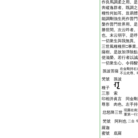
作良馬調柔之用。是
奔縱逸群者。既調之
種性何如耳。豈易體
能調剛強生死作普門
槃作普門世界用。是
勝世間。次云吽者。
也。末云弱字。是呼
一切衆生與我無異。
三世風種種所□事業
薩樹。是故加淨除點
使滋榮。若行者以誠
一切衆生心。令得醒
在金剛持右
孫波菩薩
不云此尊。
梵號 孫波
種子
三形 索
印相并眞言 同金剛
尊形 肉色。左手持
現圖在南
忿怒降三世
重第一行
梵號 阿利也
二合
羅迦
蜜號 底羅