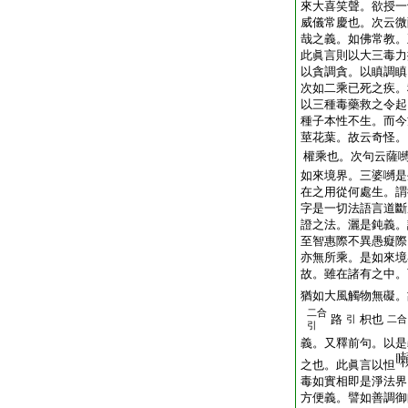
來大喜笑聲。欲授一
威儀常慶也。次云微
哉之義。如佛常教。
此眞言則以大三毒力
以貪調貪。以瞋調瞋
次如二乘已死之疾。
以三種毒藥救之令起
種子本性不生。而今
莖花葉。故云奇怪。
權乘也。次句云薩
如來境界。三婆嚩是
在之用從何處生。謂
字是一切法語言道斷
證之法。灑是鈍義。
至智惠際不異愚癡際
亦無所乘。是如來境
故。雖在諸有之中。
猶如大風觸物無礙。
二合
路
枳也
引
二合
引
義。又釋前句。以是
之也。此眞言以怛
毒如實相即是淨法界
方便義。譬如善調御