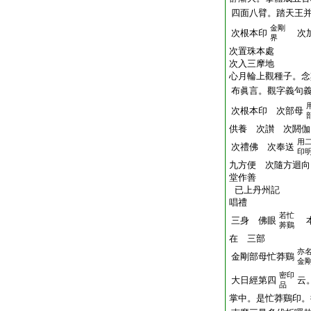
四面八臂。踏天王
金剛
次根本印
次加
界
次置珠本處
次入三摩地
心月輪上觀種子。念
布眞言。觀字義句
次根本印 次部母
供養 次讃 次閼伽
用
次禮佛 次奉送
印
九方便 次隨方迴向
堂作善
已上丹州記
唱禮
若忙
三身 佛眼
本
莾鷄
在 三部
亦
金剛部母忙莽鷄
金
密印
大日經第四
云
品
掌中。是忙莽鷄印。