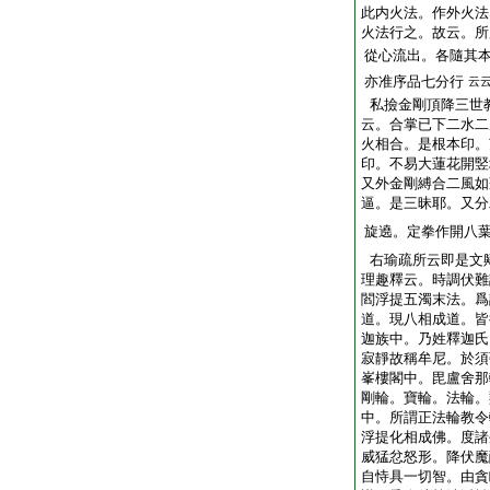
此内火法。作外火法
火法行之。故云。所
從心流出。各隨其
亦准序品七分行
云
私撿金剛頂降三世
云。合掌已下二水二
火相合。是根本印。
印。不易大蓮花開竪
又外金剛縛合二風如
逼。是三昧耶。又分
旋遶。定拳作開八
右瑜疏所云即是文
理趣釋云。時調伏難
閻浮提五濁末法。爲
道。現八相成道。皆
迦族中。乃姓釋迦氏
寂靜故稱牟尼。於須
峯樓閣中。毘盧舍那
剛輪。寶輪。法輪。
中。所謂正法輪教令
浮提化相成佛。度諸
威猛忿怒形。降伏魔
自恃具一切智。由貪