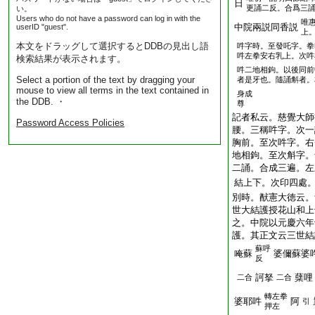
日
更誦二反。合爲三
い。
Users who do not have a password can log in with the
唯
中院兩説同香説
userID "guest".
上
本文をドラッグして選択するとDDBの見出し語
吽字時。至發吒字。拳
吽左拳安右乳上。次吽
検索結果が表示されます。
吽二地相鉤。以後同前
Select a portion of the text by dragging your
者是牙也。隨誦斛者。
mouse to view all terms in the text contained in
身成
the DDB. ・
尊
記者私云。慈覺大師
Password Access Policies
腰。三稱吽字。次一
胸前。至次吽字。右
地相鉤。至次斛字。
二誦。合成三遍。左
結上下。次印四處
別時。猷憲大徳云。
世大結護授花山和上
之。中院以元慶六年
護。其正文云三世結
蘇呼
唵蘇
婆儞蘇婆
反
訶拏
蘖哩
二合
二合
轉左拳
婆耶吽
阿
引
押左