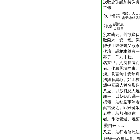
次取念珠誦加持珠眞
常儀
佛眼。大日
次正念誦
諸天總成就
調伏息
護摩
災隨事
別本軌云。若欲降伏
取惡木一返一燒。滿
降伏生歸依若又欲令
伏壇。誦根本眞言一
芥子一千八十粒。一
名某甲。則沈長病而
者。作息災壇向東。
燒。眞言句中安除病
法無有異心。如比枝
爐中安惡人姓名形造
八返。以沙打惡人燒
怒王。以慈悲心誦一
損壞 若欲勝軍陣者
眞言燒之。即雖魔敵
五香。若無者隨在 
者。作敬愛爐。燒菊
愛自來
云云
又云。若行者修此法
味鹽一心無餘境。