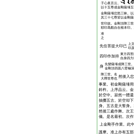
子心眞言云。
以十五尊成金剛薩埵五
金剛薩埵忿怒三昧。以
其三十七尊皆以金剛薩
世印故。金剛頂降三世
耶印爲觀自在根本印。
准
之
上
先住菩提大印已
印
東方四菩
四印作加持
自身四方
先變薩埵成降三世
身
金剛頂四面八臂極
降三世。名
然後入忿
大釋世尊也
事業。初金剛薩埵用
鈴杵。上序品云。金
於空中。寂然一體還
抽擲五古。於空却下
身。五古是大誓身。
然後三處作舞。次王
儀。是名最初。次作
上金剛手作業。此
護摩。准上亦有五部