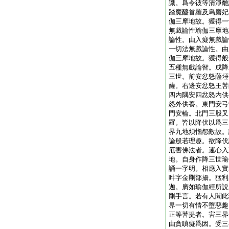
識。爲令彼等清淨離
踏魔醯首羅及烏磨妃
伽三摩地故。獲得一
無戯論性瑜伽三摩地
論性。由入癡無戲論
一切法無戲論性。由
伽三摩地故。獲得般
五種無戲論智。成降
三世。前安忿怒薩埵
薩。右邊安忿怒王菩
四内隅安四忿怒内供
怒外供養。東門安弓
門安輪。北門三股叉
羅。皆以降伏以爲三
界九地煩惱怨敵故。
論般若理趣。欲降伏
厄害佛法者。運心入
地。自身作降三世瑜
誦一字明。相應入實
吽字金剛部攝。猛利
迦。廣如瑜伽經所説
剛手言。若有人聞此
界一切有情不墮惡趣
正等菩提者。害三界
由貪瞋癡爲因。受三