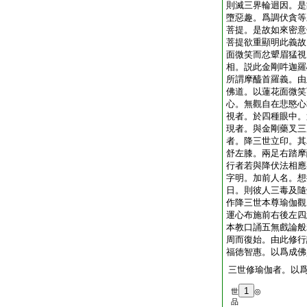
則滅三界輪迴因。是
墮惡趣。爲調伏貪等
菩提。是故如來密意
菩提欲重顯明此義故
面微笑而忿顰眉猛視
相。説此金剛吽迦羅
所謂摩醯首羅義。由
佛道。以蓮花面微笑
心。無觀自在悲愍心
視者。於四種眼中。
現者。與金剛藥叉三
者。降三世立印。其
舒左膝。兩足右踏摩
行者若與降伏法相應
字明。加前人名。想
日。則彼人三毒及隨
作降三世本尊瑜伽觀
運心布施前右後左四
本教口誦五無戲論般
周而復始。由此修行
福徳智惠。以爲成佛
三世修瑜伽者。以
1
世
◎
品