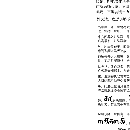
如是。即能廣作諸事
前所結誦心密。方應
疏云。三遜婆明王五
外大法。次説遜婆
品中第二降三世會有六
七。皆持三世印。一印
東方四尊入吽迦羅。是
名爲最初。吽迦羅者。
故。吽者是種子。即降
摩訶迦羅大黒天神故。
迦羅天云大大暗夜。又
世。又名月黶尊也。金
伏色也。隨色爲名。蘇
亦名爲金剛部主。今金
主。遜深密軌普賢亦金
大日經疏不動尊令發菩
毒。此勝三世名月黶尊
吽迦羅及遜婆菩薩非也
經。
是黒暗義。
悉地云。若眞言中有三
金剛頂降三世眞言。亦
。