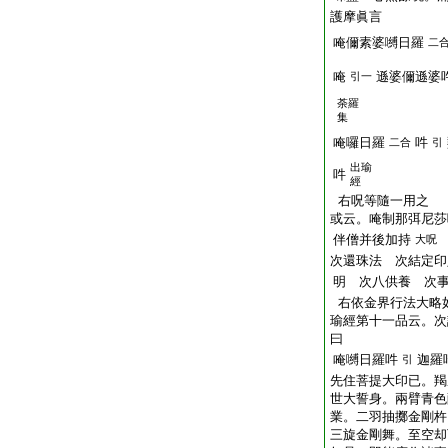
護摩眞言
唵儞素婆嚩日羅
二
唵
遜婆儞遜婆
引一
荼羅
集
唵囉日羅
吽
二合
引
出瑜
吽
經
右呪等隨一用之
或云。唵制那弭尼莎
伴僧并後加持
大呪
次還珠法 次結定印
明 次八供養 次
右依金界行法大略
瑜經第十一品云。次
曰
唵嚩日羅吽
迦羅
引
先住菩提大印已。羯
世大誓身。兩臂青色
業。二羽抽擲金剛杵
三旋金剛舞。至空却