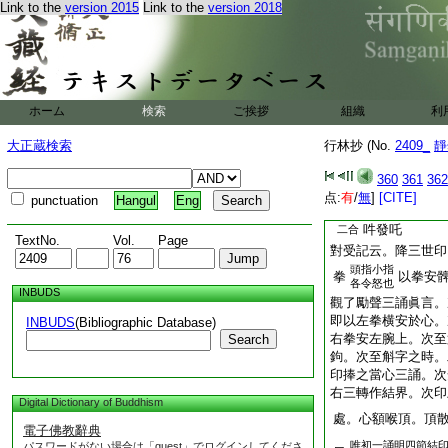
Link to the
version 2015
Link to the
version 2018
入左地水間。鉤結左
上下五處用之。隨吽
必用之。直結印可也
本文之本軌并金軌
曩謨
囉怛曩
引
二合
ホーム
検索
ご挨拶
組織
利
拏
嚩日羅
二合
引
大正蔵検索
行林抄 (No.
2409_
靜
細曩
鉢跢曳
二合
引
哩
恨拏
疙
二合
二合
360
361
362
点:
有
/
無
]
[CITE]
punctuation
Hangul
Eng
播野吽阿
二合
去引
吽發吒
二合
TextNo.
Vol.
Page
對受記云。降三世印
頭指小指
拳
以拳安
各令怒也
INBUDS
觀了勵聲三誦眞言。
即以左拳横安於心。
INBUDS
(Bibliographic Database)
右拳安左腕上。次至
Search
鉤。次至斛字之時。
印捧之當心三誦。次
右三轉作結界。次印
Digital Dictionary of Buddhism
處。心額喉頂。頂
電子佛教辭典
唯初一誦明四節結
パスワードがない場合は「guest」でログインしてくださ