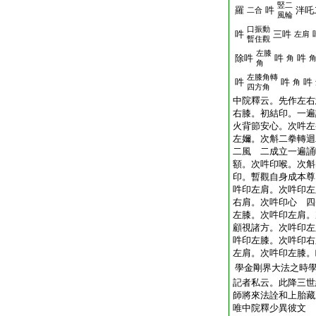
竪二
羅
吽
泮吒
二合
風輪
口振動
吽
三吽
左肩
暫住觀
左膝
除吽
吽
吽
角
角
左膝角轉
吽
吽
吽
角
四方角
中院釋云。先作左右
右膝。初結印。一遍
火背節安心。次吽左
左嬭。次斛二拳轉迴
二風 二成立一遍誦
額。次吽印喉。次斛
印。暫觀自身成本尊
吽印左肩。次吽印左
右肩。次吽印心 四
左膝。次吽印左肩。
顧視諸方。次吽印左
吽印左膝。次吽印右
左肩。次吽印左膝。
學金剛界大法之時
記者私云。此降三世
師將來法詮和上胎藏
唯中院釋少異彼文