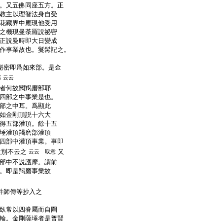
。又五佛同座五方。正
教主以理智法身自受
花藏界中應現他受用
之機現曼荼羅説祕密
正説曼時即大日變成
作事業故也。鬘髯記之。
祕密即爲如來部。是金
部
云云
者何故闕羯磨部耶
四部之中事業是也。
部之中耳。爲顯此
如金剛頂説十六大
得五部灌頂。餘十五
埵灌頂羯磨部灌頂
四部中灌頂事業。事即
故別不云之
又
云云 取意
部中不説護摩。謂前
。即是羯磨事業故
并師傳等抄入之
臥常以四眷屬而自圍
輪。金剛薩埵者是普賢