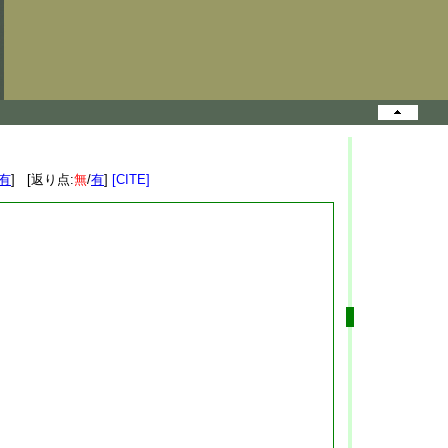
有
] [返り点:
無
/
有
]
[CITE]