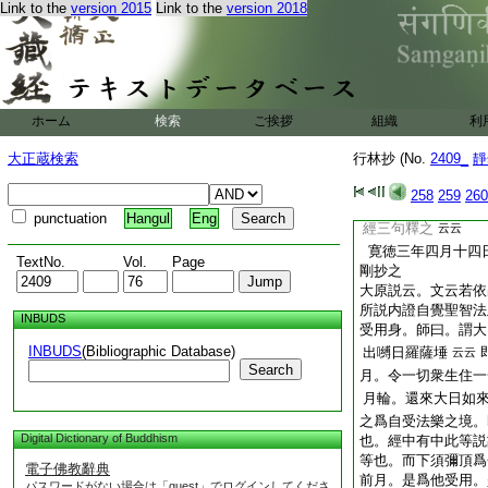
Link to the
version 2015
Link to the
version 2018
先明體性也 次金剛
文中。明五部八供四
荼下第五雜明。分文
引。後約二門。此即
明五身。次終三世下
埵五下二約五部文
ホーム
検索
ご挨拶
組織
利
同下三約二門也。分
大正蔵検索
行林抄 (No.
2409_
靜
門文中明也。此中
下引證。此即理趣經
258
259
260
爲五段。此即五部也
punctuation
Hangul
Eng
經三句釋之
云云
寛徳三年四月十四
TextNo.
Vol.
Page
剛抄之
大原説云。文云若依
所説内證自覺聖智法
INBUDS
受用身。師曰。謂大
INBUDS
(Bibliographic Database)
出嚩日羅薩埵
云云
Search
月。令一切衆生住一
月輪。還來大日如
之爲自受法樂之境。
Digital Dictionary of Buddhism
也。經中有中此等説
等也。而下須彌頂爲
電子佛教辭典
前月。是爲他受用。
パスワードがない場合は「guest」でログインしてくださ