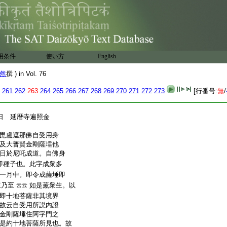
薩埵者下第四約諸尊
攝。如文可知。次普賢曼
爲三。初約四大品。次約
初也。分文爲二。初結上文
正約四大品。次金剛薩
中。無羯磨部
次五身
更問
用条件
使い方
English
文爲二。初正釋悲智二
然
撰 ) in Vol. 76
釋薩埵名
次是故菩薩
云云
文也。彼文五行偈頌分
261
262
263
264
265
266
267
268
269
270
271
272
273
[行番号:
無
/
。如文可知。文末以大日
日 延暦寺遍照金
毘盧遮那佛自受用身
及大普賢金剛薩埵他
日於尼吒成道。自佛身
即種子也。此字成衆多
一月中。即令成薩埵即
來乃至
如是薫衆生。以
云云
即十地菩薩非其境界
故云自受用所説内證
金剛薩埵住阿字門之
是約十地菩薩所見也。故