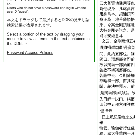
云大普賢他受用等也
い。
Users who do not have a password can log in with the
爲他現身。凡此眞言
userID "guest".
用身爲本。須彌頂即
身正爲十地菩薩頓悟
本文をドラッグして選択するとDDBの見出し語
乘。今案金剛頂經意
検索結果が表示されます。
大持金剛身説之。是
Select a portion of the text by dragging your
能可安經意耳
mouse to view all terms in the text contained in
文云。金剛薩埵五
the DDB. ・
剛即蓮華部即是寶
Password Access Policies
問。此約五部也。爾
師曰。羯磨部者即前
故以羯磨一部攝前四
義故不擧羯磨部也。
菩薩中云。金剛薩埵
尊唯得一部。而其薩
闕。義決中釋云。前
是羯磨部灌頂也。
先日師一説曰。羯磨
四部中五種六種護摩
也
云云
已上私記儀軌之文
畢
軌云。瑜伽者行住坐
繞。處大蓮華同一月