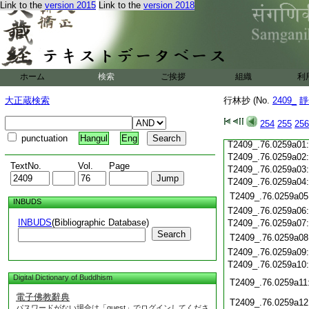
Link to the
version 2015
Link to the
version 2018
T2409_.76.0258c21
T2409_.76.0258c22
T2409_.76.0258c23
T2409_.76.0258c24
T2409_.76.0258c25
ホーム
検索
ご挨拶
組織
利
T2409_.76.0258c26
大正蔵検索
行林抄 (No.
2409_
靜
T2409_.76.0258c27
T2409_.76.0258c28
254
255
256
T2409_.76.0258c29
punctuation
Hangul
Eng
T2409_.76.0259a01
T2409_.76.0259a02
TextNo.
Vol.
Page
T2409_.76.0259a03
T2409_.76.0259a04
T2409_.76.0259a05
INBUDS
T2409_.76.0259a06
INBUDS
(Bibliographic Database)
T2409_.76.0259a07
Search
T2409_.76.0259a08
T2409_.76.0259a09
T2409_.76.0259a10
Digital Dictionary of Buddhism
T2409_.76.0259a11
電子佛教辭典
T2409_.76.0259a12
パスワードがない場合は「guest」でログインしてくださ