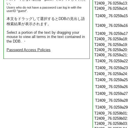
T2409_.76.0259a13
い。
Users who do not have a password can log in with the
T2409_.76.0259a14
userID "guest".
T2409_.76.0259a15
本文をドラッグして選択するとDDBの見出し語
検索結果が表示されます。
T2409_.76.0259a16
Select a portion of the text by dragging your
T2409_.76.0259a17
mouse to view all terms in the text contained in
T2409_.76.0259a18
the DDB. ・
T2409_.76.0259a19
Password Access Policies
T2409_.76.0259a20
T2409_.76.0259a21
T2409_.76.0259a22
T2409_.76.0259a23
T2409_.76.0259a24
T2409_.76.0259a25
T2409_.76.0259a26
T2409_.76.0259a27
T2409_.76.0259a28
T2409_.76.0259a29
T2409_.76.0259b01
T2409_.76.0259b02
T2409_.76.0259b03