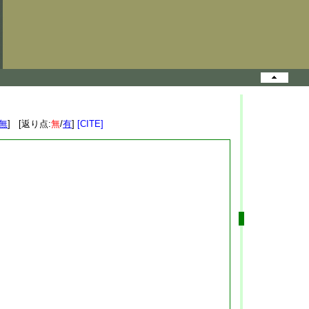
無
] [返り点:
無
/
有
]
[CITE]