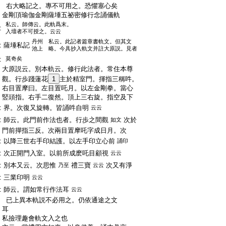
:
右大略記之。專不可用之。恐懼塞心矣
:
金剛頂瑜伽金剛薩埵五祕密修行念誦儀軌
私云。師傳云。此軌爲末。
:
入壇者不可授之。云云
丹州 私云。此記者篇章書軌文。但其文
:
薩埵私記
池上 略。今具抄入軌文并註大原説。見者
:
莫奇矣
:
大原説云。別本軌云。修行此法者。常住本尊
:
觀。行歩踐蓮花
1
主於精室門。揮指三稱吽。
:
右目置摩曰。左目置吒月。以左金剛拳。當心
:
竪頭指。右手二復然。頂上三右旋。指空及下
:
界。次復又旋轉。皆誦吽自明
云云
:
師云。此門前作法也者。行歩之間觀
次於
如文
:
門前撣指三反。次兩目置摩吒字成日月。次
:
以降三世右手印結護。以左手印立心前
誦印
:
次正開門入室。以前所成麽吒目顧視
云云
:
別本又云。次思惟
禮三寶
次又有淨
乃至
云云
:
三業印明
云云
:
師云。謂如常行作法耳
云云
:
已上異本軌説不必用之。仍依通途之文
:
耳
:
私撿理趣會軌文入之也