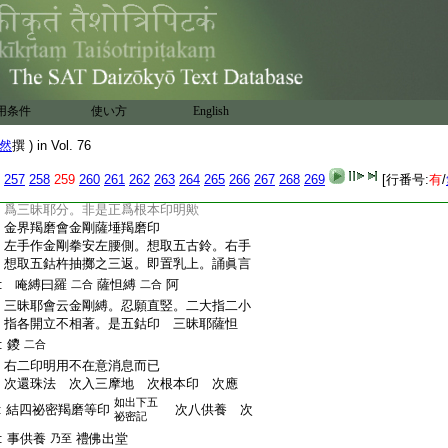
:
樂。金剛薩埵是蘇羅多。以無縁大悲遍縁
:
無盡衆生界。願得安樂利益。心曾無休息。
:
自他平等無二。故名蘇羅多耳
云云
:
普賢金剛薩埵軌云。次結金縛。合竪二中指。
:
是金剛薩埵三昧耶印。密語曰。唵
三摩耶
一
二
用条件
使い方
English
三二
:
薩埵鑁
由結此印修行者。當住普賢大菩
合
然
撰 ) in Vol. 76
:
薩三摩地。坐於滿月背倚於月輪。令身圓備｣
:
私云。五祕密軌同之。法花軌等。此印爲普
257
258
259
260
261
262
263
264
265
266
267
268
269
[行番号:
有
/
:
賢根本印明也
但薩埵等意。以此印明
云云
:
爲三昧耶分。非是正爲根本印明歟
:
金界羯磨會金剛薩埵羯磨印
:
左手作金剛拳安左腰側。想取五古鈴。右手
:
想取五鈷杵抽擲之三返。即置乳上。誦眞言
:
唵縛曰羅
薩怛縛
阿
二合
二合
:
三昧耶會云金剛縛。忍願直竪。二大指二小
:
指各開立不相著。是五鈷印 三昧耶薩怛
:
鑁
二合
:
右二印明用不在意消息而已
:
次還珠法 次入三摩地 次根本印 次應
如出下五
:
結四祕密羯磨等印
次八供養 次
祕密記
:
事供養
禮佛出堂
乃至