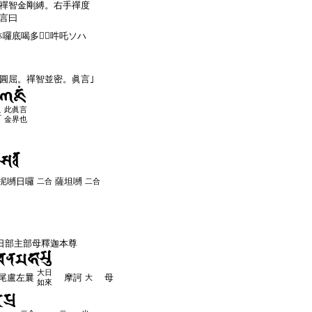
禪智金剛縛。右手禪度
言曰
底喝多𤙖𤙖吽吒ソハ
圓屈。禪智並密。眞言｣
此眞言
吽
金界也
抳嚩日囉
薩坦嚩
二合
二合
日部主部母釋迦本尊
大日
尾盧左曩
摩訶
母
大
如來