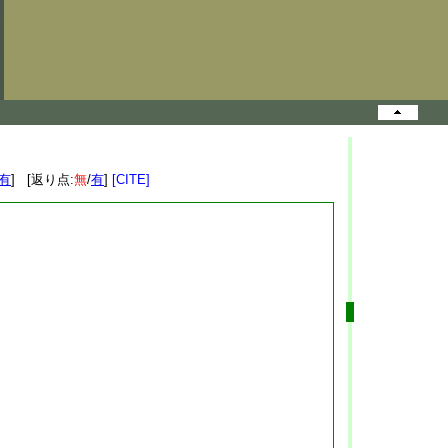
有
] [返り点:
無
/
有
]
[CITE]