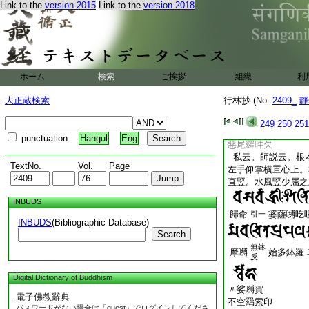
師曰。若勝身三昧印
Link to the
version 2015
Link to the
version 2018
節離不離可尋之者
唵阿謨伽尾嚧左曩摩
ホーム
検索
ご挨拶
組織
利
入嚩
攞鉢
二合
二合
大正蔵検索
行林抄 (No.
2409_
靜
又無所不至印
合掌
頭指置
大指
テ
テ
ノ
249
250
251
punctuation
Hangul
Eng
惡尾羅吽欠
私云。師説云。根
TextNo.
Vol.
Page
左手仰掌横置心上。
直竪。水風竪少屈之
INBUDS
歸命
婆薩嚩吃
引一
INBUDS
(Bibliographic Database)
Search
無鉢
摩嚩
始多鉢羅
反
Digital Dictionary of Buddhism
〃娑嚩賀
電子佛教辭典
不空羂索印
パスワードがない場合は「guest」でログインしてくださ