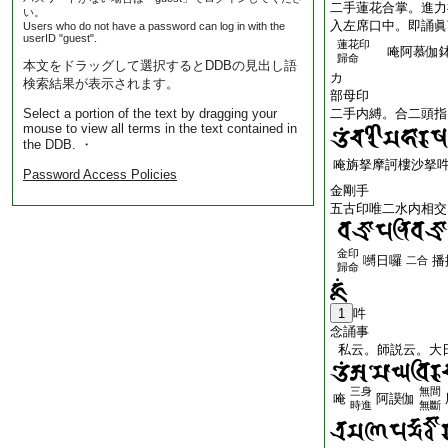
二手蓮花合掌。進力
い。
入左席口中。即誦眞
Users who do not have a password can log in with the
userID "guest".
蓮花印
唵阿慕伽鉢囉
歸命
本文をドラッグして選択するとDDBの見出し語
カ
検索結果が表示されます。
部母印
Select a portion of the text by dragging your
二手内縛。合二頭指
mouse to view all terms in the text contained in
the DDB. ・
唵旃拏摩訶樓沙拏
Password Access Policies
金剛手
五古印唯二水内相交
金印
嚩日囉
播
二合
歸命
1
吽
念誦事
私云。師説云。大
三身
無間
唵
阿謨伽
時進
無斷