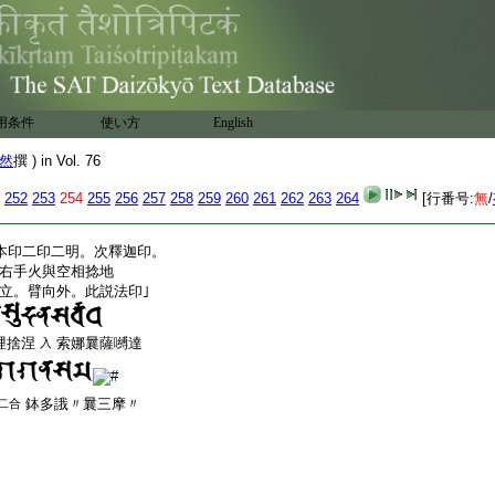
招以二頭指著二火。初
云云
賀母捺羅摩抳鉢納摩
用条件
使い方
English
或本加泮吒
羅
韈多野吽
二合
ソハカノ句
然
撰 ) in Vol. 76
上
。頭
柱
少
有峯也。明曰
ニ
ニ
テ
ニ
252
253
254
255
256
257
258
259
260
261
262
263
264
[行番号:
無
/
本印二印二明。次釋迦印。
右手火與空相捻地
立。臂向外。此説法印｣
哩捨涅
索娜曩薩嚩達
入
鉢多誐〃曩三摩〃
二合