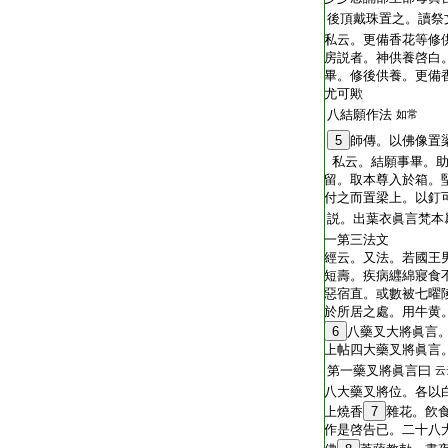
後頂戴珠置之。讀祭
私云。更備香花等修
房説者。神供養啓白
畢。修後供養。更備
尤可歟
八結願作法
如常
5
師傳。以佛像置
私云。結願事畢。助
留。取本尊入於箱。
付之而置梁上。以釘
説。出葉衣眞言梵本
一第三法文
經云。又法。若國王
短壽。疾病纒綿寢食
惡宿直。或數被七曜
於所居之處。用牛黄
6
八藥叉大將眞言
上帖四大藥叉將眞言
第一藥叉將眞言曰
云
八大藥叉將位。各以
上燒香
7
雜花。飮
作是啓告已。二十八