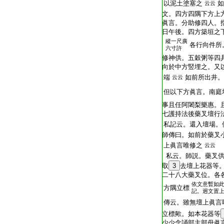
以泥土塗塞之
如
云云
文。四方四隅下方上
眞言。分助修四人。
日午後。四方築垣之
縱一尺廣
各行向件所
六寸許
修神供。五穀粥等四
向於中方竪埋之。又
端
如前所出井。
云云
但以下方眞言。南庭
事且任阿闍梨樂惠。
七護持法後藥叉壇行
私記云。還入壇場。
師傳曰。如前於藥叉
上眞言唯修之
云云
私云。師説。藥叉供
取
3
去壇上花器等
二十八大藥叉位。各
依文意暫如
方隅立標
記。迥文置
傳云。雖無壇上眞言
立標歟。如本花器等
少少念誦部主部母眞