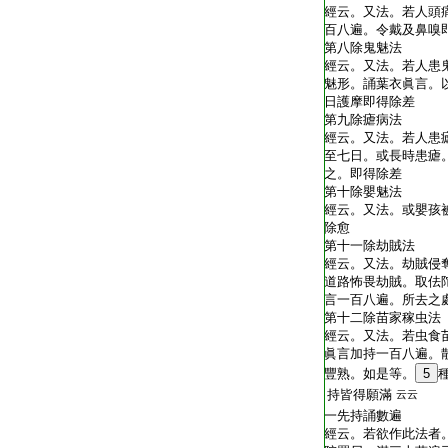
經云。又法。若人頭
百八遍。令戴及鼻嗅
第八除鬼魅法
經云。又法。若人患
魅形。誦葉衣眞言。
日護摩即得除差
第九除瘧病法
經云。又法。若人患
至七日。或長時患瘧
之。即得除差
第十除嬰魅法
經云。又法。或嬰孩
除愈
第十一除劫賊法
經云。又法。劫賊侵
道路怖畏劫賊。取佉
言一百八遍。所去之
第十二除苗家稼虫法
經云。又法。若虫食
眞言加持一百八遍。
豐熟。如是等。
5
持皆得願滿
云云
一先持誦數遍
經云。若欲作此法者