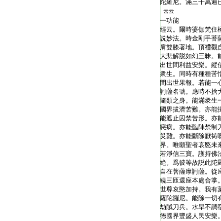
陀羅尼。滿三十萬遍
云云
一功能
經云。爾時婆伽梵住
説妙法。時金剛手菩
肩雙膝著地。頂禮觀
大悲解脱如幻三昧。
出世間利益安樂。縱
衆生。同時有種種苦
間出世果報。若能一
訶薩名號。應時不捨
隨類之身。能滿衆生
國界拔濟苦難。亦能
能遮止囚禁苦形。亦
惡病。亦能臨陣禁制
災難。亦能斷除厭祷
界。唯願聖者哀愍未
若淨信三寶。護持佛
絶。爲彼等故説此陀
自在菩薩摩訶薩。從
繞三匝還座本處合掌
世尊哀愍加持。我有
薩陀羅尼。能除一切
劫賊刀兵。水旱不調
徳國界豐盛人民安樂