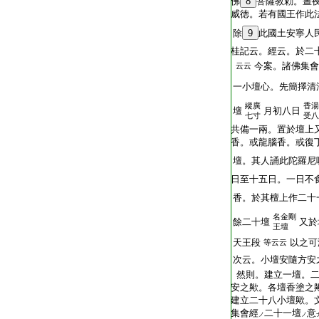
佛
8
菩薩教勅。晝
威徳。若有國王作此
除
9
此國土安寧人
桂記云。經云。於二
今案。諸佛集會
云云
一小壇心。先簡擇清
縱廣
香湯
壇
月初八日
七寸
受八
共備一兩。置於壇上
香。或龍腦香。或復
壇。其人誦此陀羅尼
日至十五日。一日不
香。於其檀上作二十
名金剛
餘二十壇
又於
王壇
天王段
以之可
等云云
次云。小壇安隨方安
然則。建立一壇。二
安之歟。各壇香塗之
建立二十八小壇歟。
集會經
二十一壇
意
ノ
ノ