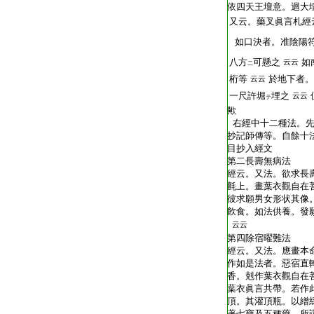
依四天王壇意。迴大
又云。藥叉眞言札經
如口決者。准陰陽
八方
可懸之
如
云云
二
桁等
於地下者。
云云
一尺許堀
埋之
云云
テ
歟
右經中十二種法。先
抄記師傳等。自餘十
目抄入經文
第二長壽無病法
經云。又法。欲求長
氈上。畫葉衣觀自在
彼求願男女形状其像
飮食。如法供養。發
云云
第四除宿曜難法
經云。又法。應畫本
作如是法者。惡宿直
香。剋作葉衣觀自在
葉衣眞言共帶。若作
頂。其灌頂瓶。以繒
著七寶及五種藥。所