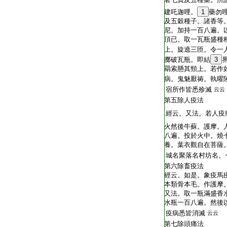
建吒迦哩。
1
藥勿
及五穀種子。諸香等
尼。加持一百八遍。
頂已。取一瓦瓶盛種
上。旋遶三匝。令一
擲破瓦瓶。即結
3
羂索懸其頸上。若作
病。鬼魅厭祷。執曜
宿所作皆悉殄滅
云云
第五除人疫法
經云。又法。若人疫
火然後牛蘇。護摩。
八遍。投於火中。燒
養。葉衣觀自在菩薩
城名聚落名村坊名。
第六除畜疫法
經云。如是。象疫馬
本類骨本毛。作護摩
又法。取一瓶滿盛香
水瓶一百八遍。然後
疫病悉皆消滅
云云
第七除頭痛法