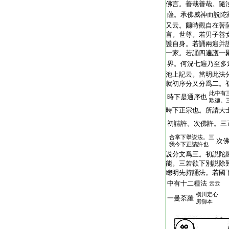
佛言。善哉善哉。隨
薩。承佛威神而説陀
又云。爾時觀自在菩
言。世尊。若男子善
護自身。若誦兩遍并
一家。若誦四遍護一
界。何況七遍乃至多
池上記云。當明此法
就初序分又分爲二。
此中有
時下是通序也
歎徳。
時下正宗也。所請大
初請許。次佛許。三
合掌下擧説法。三
次
我今下正請許也
説分文爲三。初説陀
能。三若欲下別説除
總明先持誦法。若國
中有十二種法
云云
横川定心
一曼荼羅
房御本