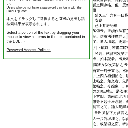
い。
誦之間存略。但二度
Users who do not have a password can log in with the
模
userID "guest".
延久三年六月一日爲
本文をドラッグして選択するとDDBの見出し語
安慶
検索結果が表示されます。
已上井房記畢
師傳云。正鎭作法有
Select a portion of the text by dragging your
例。供養法護摩世天
mouse to view all terms in the text contained in
the DDB. ・
了。還入壇處。更亦
則正鎭時可辨備二時
Password Access Policies
私云。帖眞言次第并
准。如本記者。出於
隨諸方位次第帖之
云
自東一終于東北。巡
井上四方桁側帖之。
上帖之。如文者。先
第帖之。今始東一。
方之先
帖
。是依便
ニ
ス
下方四。東南西北垣
修等不起于座念誦。
眞言之間。誦大陀羅
又帖下方眞言之
云云
入一尺許堀埋之。以
之。或築垣之面。擧