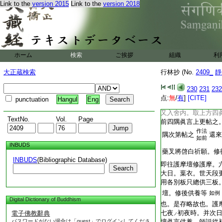
葉衣眞言。并如誦其
Link to the
version 2015
Link to the
version 2018
如東方
眞言次第帖之
計
帖
テ
北方次第作法
次
如前
次西南。次西北。此
了人人下了。次往小
ホーム
検索
ご挨拶
組織
利
下方鎭所。即南庭南
四穴。但中心
自本
ハ
大正蔵検索
行林抄 (No.
2409_
靜
仍其四方除二尺許。
略行法供養地神敬白
230
231
232
下方眞言。從東方安
点:
無
/
有
]
[CITE]
punctuation
Hangul
Eng
柱立之。即塡土築堅
又入舍内。取上方四
TextNo.
Vol.
Page
前四隅眞言上更帖之
作法
隅次第帖之
還來
如前
INBUDS
藥叉將啓白祈願。修
INBUDS
(Bibliographic Database)
即往護摩壇修護摩。
Search
大日。葉衣。世天段
用各別板只總供三板
壇。修後供養等
如例
Digital Dictionary of Buddhism
也。是存略故也。護
七夜
初夜時。并次
電子佛教辭典
ノ
パスワードがない場合は「guest」でログインしてくださ
壇眞言供養。師説從