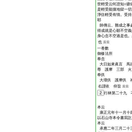
世輕受云何證知○瘧
是輕受能攘地獄一切
淨信輕受有情。受持
耶
師傳云。難成之事
得成就是心願不空義
身心念不空過是也。
也
云云
一卷數
御修法所
奉念
大日如來眞言 馬
尊 護摩 三部 火
奉供
大壇供 護摩供 
右謹依 仰旨
云云
2
行林第二十九 
本云
康正元年十一月十
以石山寺本令書寫訖
本云
承應二年三月二十