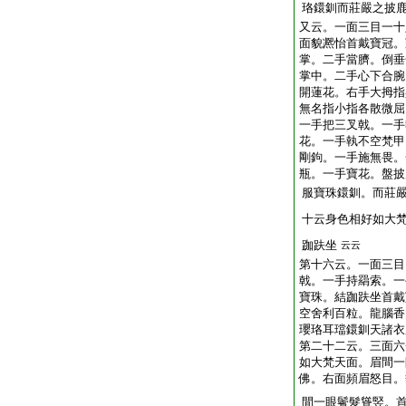
珞鐶釧而莊嚴之披
又云。一面三目一十
面貌凞怡首戴寶冠。
掌。二手當臍。倒垂
掌中。二手心下合腕
開蓮花。右手大拇指
無名指小指各散微屈
一手把三叉戟。一手
花。一手執不空梵甲
剛鉤。一手施無畏。
瓶。一手寶花。盤披
服寶珠鐶釧。而莊
十云身色相好如大
跏趺坐
云云
第十六云。一面三目
戟。一手持羂索。一
寶珠。結跏趺坐首戴
空舍利百粒。龍腦香
瓔珞耳璫鐶釧天諸衣
第二十二云。三面六
如大梵天面。眉間一
佛。右面頻眉怒目。
間一眼鬢髮聳竪。首