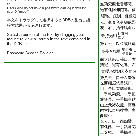
い。
空羂索觀世音菩薩。
Users who do not have a password can log in with the
冠有化阿彌陀佛。被
userID "guest".
瓔珞。鐶釧。種種
本文をドラッグして選択するとDDBの見出し語
云。眞金色身顏貌熙
検索結果が表示されます。
花。右手指珠結跏趺
此文可
Select a portion of the text by dragging your
奇持光明
問之
mouse to view all terms in the text contained in
第五云。以金或銀鑄
the DDB. ・
取手兩
身長八指量
Password Access Policies
把量是
面大瞋怒目張口。右
寶冠。冠有化佛。左
寶瓔珞鐶釧天衣而
第八云。口張金造像
左而頻眉怒目張口。
目。合口首戴寶冠。
一手執羂索。一手把
施無畏。一手揚掌結
山上天諸衣服。寶瓔
内空以自栴檀香。主
像腹中
又云。口一面四臂。
有化佛。一手執蓮花
三叉戟。一手揚掌。