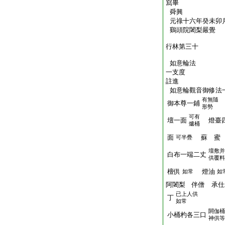
寫畢
舜興
元祿十六年癸未卯
鷄頭院闍梨嚴覺
行林第三十
如意輪法
一支度
註進
如意輪觀音御修法
有無隨
御本尊一鋪
形勢
可有
壇一面
燈臺四
爐桶
面
蘇 蜜 
可半疊
壇敷并
白布一端二丈
供覆料
檀供
燈油
如常
如
阿闍梨 伴僧 承仕
已上人供
丁
如常
閼伽桶
小桶杓各三口
神供等