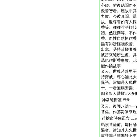
心經。雖復聽聞而不
毀訾智者。應故非其
力故。今彼耳聞。爲
故。世尊譬如有人採
香等。種種誹謗輕賤
體。然沈麝等。不作
香。而性自然恒作香
雖有誹謗輕賤毀訾。
出寫。受持恭敬供養
彼當來隨所生處。具
爲他作斯香事故。此
能作饒益事
又云。世尊若善男子
持齋戒。專心誦此大
異語。當知是人現世
十。一者無病安樂。
四者衆人愛敬○大多
神常隨衞護
云云
又云。復護八法○一
菩薩。作苾芻像來現
得捨命時住正念
云
羂索菩薩前。毎日誦
遍者。當知其人先世
重諸罪悉滅無餘不墮