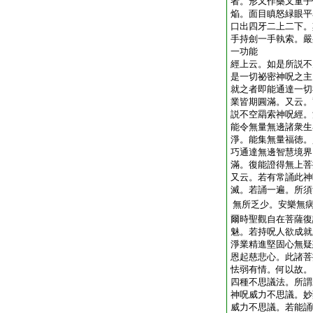
者。形又作藥叉童子
焔。面目瞋怒緑眼平
口出四牙二上二下。
手持劍一手執索。嚴
一功能
經上云。如是所説不
是一切祕密神呪之主
就之者即能通達一切
業皆期圓滿。又云。
説不空羂索神呪經。
能令無量無邊諸衆生
淨。能集無量福徳。
巧通達無邊智慧境界
滿。復能證得無上菩
又云。若有常誦此神
滅。若誦一遍。所須
無所乏少。安樂無
爾時聖觀自在菩薩復
魅。若持呪人欲成就
淨業精進堅固心無疑
恩起慈悲心。此諸菩
怯弱有情。何以故。
四種不思議法。所謂
神呪威力不思議。妙
威力不思議。若能誦