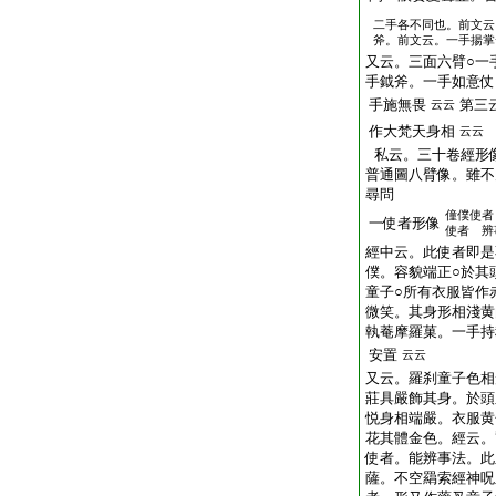
二手各不同也。前文云
斧。前文云。一手揚掌
又云。三面六臂○一
手鉞斧。一手如意仗
手施無畏
第三
云云
作大梵天身相
云云
私云。三十卷經形
普通圖八臂像。雖不
尋問
僮僕使者
一使者形像
使者 辨
經中云。此使者即是
僕。容貌端正○於其
童子○所有衣服皆作
微笑。其身形相淺黄
執菴摩羅菓。一手持
安置
云云
又云。羅刹童子色相
莊具嚴飾其身。於頭
悦身相端嚴。衣服黄
花其體金色。經云。
使者。能辨事法。此
薩。不空羂索經神呪