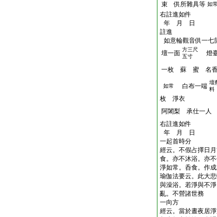
束 供所雜具等
如
右註進如件
年 月 日
註進
如意輪觀音供一七
方三尺
壇一面
燈臺
五寸
一枚 蘇 蜜 名
壇
白布一端
如常
料
枚 淨衣
阿闍梨 承仕一人
右註進如件
年 月 日
一起首時分
經云。不假占擇日月
食。亦不沐浴。亦不
淨如常。呑食。作成
瑜伽法要云。此大悲
與澡浴。若淨與不淨
亂。不營諸世務
一向方
經云。當於晝夜居淨