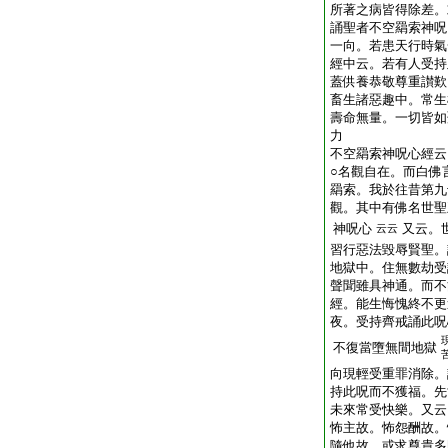
所著之病皆得除差。
誦聖者不空羂索神呪
一向。若患天行時氣
經中云。若有人受持
蓋供養恭敬尊重讃歎
畜生諸惡趣中。常生
壽命無量。一切皆如
力
不空羂索神呪心經云
○名觀自在。而白佛
羂索。我於往昔第九
觀。其中有佛名世聖
神呪心
又云。
云云
習行惡法毀辱賢聖。
地獄中。住無數劫受
聲聞雖具神通。而不
經。能生悔愧終不更
夜。受持齊戒誦此呪
不復當墮無間地獄
向現輕受重罪消除。
持此呪而不獲福。先
未來常受快樂。又云
怖主故。怖怨酬故。
隨他故。或求尊貴多