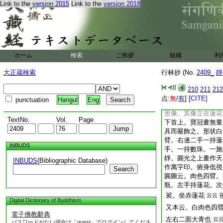
云云
Link to the
version 2015
Link to the
version 2018
一形像
經上云。畫聖觀自在
戴花冠紺髮。分被兩
千光。清淨殊勝面有
臆以繋泥耶鹿王皮而
ホーム
検索
ご挨拶
繋其腰。尊者四臂。
組織
利
手執持澡瓶。右邊上
大正蔵検索
行林抄 (No.
2409_
靜
珠。皆以珍寶而嚴飾
有大威徳瓔珞。短長
210
211
212
以環釧皆寶飾之。頂
点:
無
/
有
]
[CITE]
punctuation
Hangul
Eng
楨内畫種種花
云云
形像。其像立在蓮花
TextNo.
Vol.
Page
下首上。寶冠畫無量
具而嚴飾之。形状白
臂。右邊二手一持蓮
INBUDS
手。一持數珠。一施
靜。圓光之上畫作天
INBUDS
(Bibliographic Database)
作萬字印。俯身低視
Search
圓圖云。肉色四臂。
瓶。左手持蓮花。次
裟。坐赤蓮花
云云
Digital Dictionary of Buddhism
又本云。白肉色四
電子佛教辭典
左右二面大青也
云
パスワードがない場合は「guest」でログインしてくださ