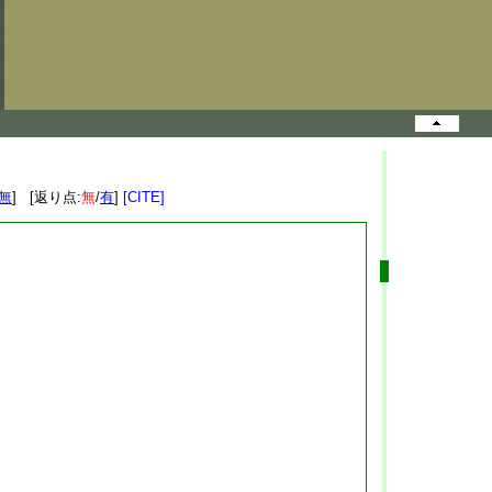
無
] [返り点:
無
/
有
]
[CITE]