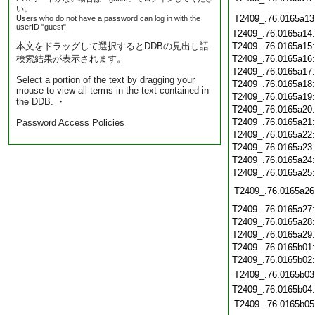
い。
T2409_.76.0165a13
Users who do not have a password can log in with the
userID "guest".
T2409_.76.0165a14
本文をドラッグして選択するとDDBの見出し語
T2409_.76.0165a15
検索結果が表示されます。
T2409_.76.0165a16
T2409_.76.0165a17
Select a portion of the text by dragging your
T2409_.76.0165a18
mouse to view all terms in the text contained in
T2409_.76.0165a19
the DDB. ・
T2409_.76.0165a20
T2409_.76.0165a21
Password Access Policies
T2409_.76.0165a22
T2409_.76.0165a23
T2409_.76.0165a24
T2409_.76.0165a25
T2409_.76.0165a26
T2409_.76.0165a27
T2409_.76.0165a28
T2409_.76.0165a29
T2409_.76.0165b01
T2409_.76.0165b02
T2409_.76.0165b03
T2409_.76.0165b04
T2409_.76.0165b05