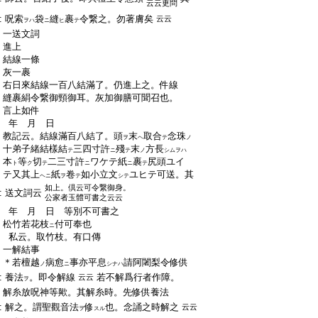
云云更問
:
呪索
袋
縫
裹
令繋之。勿著膚矣
云云
ヲハ
ニ
ヒ
テ
:
一送文詞
:
進上
:
結線一條
:
灰一裹
:
右日來結線一百八結滿了。仍進上之。件線
:
縫裹絹令繋御頸御耳。灰加御膳可聞召也。
:
言上如件
:
年 月 日
:
教記云。結線滿百八結了。頭
末
取合
念珠
ヲ
ヘ
テ
ノ
:
十弟子緒結樣結
三四寸許
殘
末
方長
テ
ニ
テ
ノ
シムヲハ
:
本
等
切
二三寸許
ワケテ紙
裹
尻頭ユイ
ト
ク
テ
ニ
ニ
テ
:
テ又其上
紙
卷
如小立文
ユヒテ可送。其
ヘニ
ヲ
テ
シテ
如上。倶云可令繋御身。
:
送文詞云
公家者玉體可書之云云
:
年 月 日 等別不可書之
:
松竹若花枝
付可奉也
ニ
:
私云。取竹枝。有口傳
:
一解結事
:
＊若檀越
病愈
事亦平息
請阿闍梨令修供
ノ
ニ
シナハ
:
養法
。即令解線
若不解爲行者作障。
云云
ヲ
:
解糸放呪神等歟。其解糸時。先修供養法
:
解之。謂聖觀音法
修
也。念誦之時解之
云云
ヲ
スル