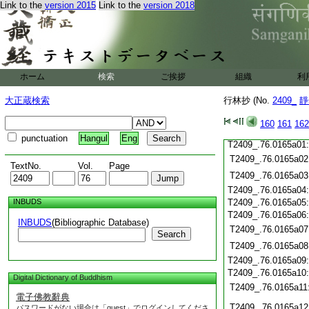
T2409_.76.0164c21
Link to the
version 2015
Link to the
version 2018
T2409_.76.0164c22
T2409_.76.0164c23
T2409_.76.0164c24
T2409_.76.0164c25
T2409_.76.0164c26
ホーム
検索
ご挨拶
組織
利
T2409_.76.0164c27
大正蔵検索
行林抄 (No.
2409_
靜
T2409_.76.0164c28
160
161
162
T2409_.76.0164c29
punctuation
Hangul
Eng
T2409_.76.0165a01
T2409_.76.0165a02
TextNo.
Vol.
Page
T2409_.76.0165a03
T2409_.76.0165a04
INBUDS
T2409_.76.0165a05
T2409_.76.0165a06
INBUDS
(Bibliographic Database)
T2409_.76.0165a07
Search
T2409_.76.0165a08
T2409_.76.0165a09
T2409_.76.0165a10
Digital Dictionary of Buddhism
T2409_.76.0165a11
電子佛教辭典
T2409_.76.0165a12
パスワードがない場合は「guest」でログインしてくださ