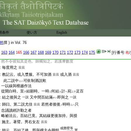
:
略祕法云。取少許灰用之
云云
:
師曰。毎時終取燒相應物之灰。
𥹫
之令服病
:
人。其服法者。先食前以
粥
漿
可服之。不可以
:
酒令服之。若有數度修之者。毎時終之。毎早
:
旦可服之
云云
:
古記云。以彼灰
碾
之和酒。令飮病者大吉
云
用条件
使い方
English
:
可用之不可然歟
云
然
撰 ) in Vol. 76
:
又古記云。發遣
次
取燒天狐等灰小許。出堂
ノ
ニ
2
五賢反
163
164
165
166
167
168
169
170
171
172
173
174
175
[行番号:
有
/
:
之後研
于灰和於漿令服。不可和酒。
平嬰
:
然不令彼知其是色。師獨知之。若護摩數度
:
毎度用之
云云
:
教記云。或入漿服。不可加酒
或入酒
云云
云云
:
此二説中
可依制酒説歟
ニハ
:
一以線與檀越作法
:
從開白時。至
結願時。一時
何結
計
宛
足百
テ
ニ
ト
ヘ
ニテ
:
結之後與之
又中間百結滿
即與之
一説
一説
ナハ
:
師曰。第二説尤佳
若然者後後
時時
只
云云
ノ
ニハ
:
念誦讀經許勤之者
:
略祕法云。百結已竟。其結線更後加持。與授
:
施主。著臂。男右女左
云云
或懸臂等
:
師云。百結了後。即與檀主令懸頸
其